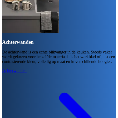
Achterwanden
De achterwand is een echte blikvanger in de keuken. Steeds vaker
wordt gekozen voor hetzelfde materiaal als het werkblad of juist een
contrasterende kleur, volledig op maat en in verschillende hoogtes.
Achterwanden