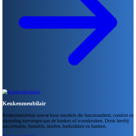
Keukenmeubilair
Keukenmeubilair omvat losse meubels die functionaliteit, comfort en
uitstraling toevoegen aan de keuken of woonkeuken. Denk hierbij
aan eettafels, bartafels, stoelen, barkrukken en banken.