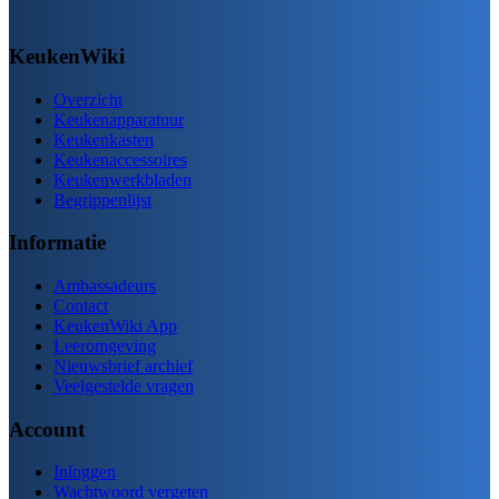
KeukenWiki
Overzicht
Keukenapparatuur
Keukenkasten
Keukenaccessoires
Keukenwerkbladen
Begrippenlijst
Informatie
Ambassadeurs
Contact
KeukenWiki App
Leeromgeving
Nieuwsbrief archief
Veelgestelde vragen
Account
Inloggen
Wachtwoord vergeten