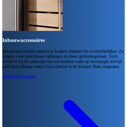
Inbouwaccessoires
Inbouwaccessoires maken je keuken slimmer én overzichtelijker. Ze
zorgen voor functioneel opbergen en meer gebruiksgemak. Toch
wordt er bij de aankoop van een keuken vaak op bezuinigd, terwijl
juist deze slimme extra’s het comfort in de keuken flink vergroten.
Inbouwaccessoires