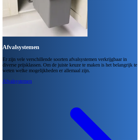
Afvalsystemen
Er zijn vele verschillende soorten afvalsystemen verkrijgbaar in
diverse prijsklassen. Om de juiste keuze te maken is het belangrijk te
weten welke mogelijkheden er allemaal zijn.
Afvalsystemen