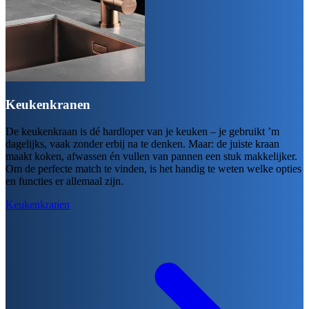
Keukenkranen
De keukenkraan is dé hardloper van je keuken – je gebruikt ’m
dagelijks, vaak zonder erbij na te denken. Maar: de juiste kraan
maakt koken, afwassen én vullen van pannen een stuk makkelijker.
Om de perfecte match te vinden, is het handig te weten welke opties
en functies er allemaal zijn.
Keukenkranen