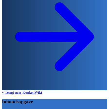
« Terug naar KeukenWiki
Inhoudsopgave