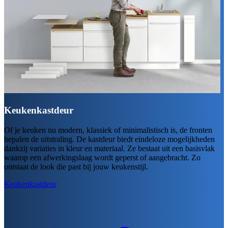
Keukenkastdeur
Of je keuken nu modern, klassiek of minimalistisch is, de fronten
bepalen de uitstraling. De kastdeur biedt eindeloze mogelijkheden
dankzij variaties in kleur en materiaal. Ze bestaat uit een basisvlak
waarop een afwerkingslaag wordt geperst of aangebracht. Zo
ontstaat de look die past bij jouw keukenstijl.
Keukenkastdeur