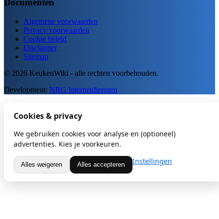
Documenten
Algemene voorwaarden
Privacy voorwaarden
Cookie beleid
Disclaimer
Sitemap
© 2026 KeukenWiki - alle rechten voorbehouden.
Development:
NRG Internetdiensten
Cookies & privacy
We gebruiken cookies voor analyse en (optioneel)
advertenties. Kies je voorkeuren.
Instellingen
Alles weigeren
Alles accepteren