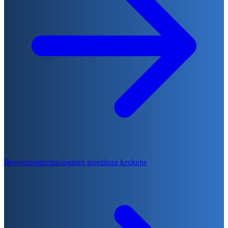
Bewegingstechnologieën greeploze keukens