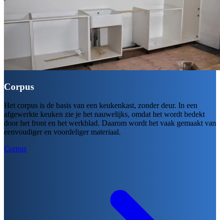
Corpus
Het corpus is de basis van een keukenkast, zonder deur. In een
afgewerkte keuken zie je het nauwelijks, omdat het wordt bedekt
door het front en het werkblad. Daarom wordt het vaak gemaakt van
eenvoudiger en voordeliger materiaal.
Corpus