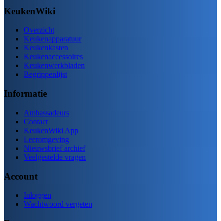
KeukenWiki
Overzicht
Keukenapparatuur
Keukenkasten
Keukenaccessoires
Keukenwerkbladen
Begrippenlijst
Informatie
Ambassadeurs
Contact
KeukenWiki App
Leeromgeving
Nieuwsbrief archief
Veelgestelde vragen
Account
Inloggen
Wachtwoord vergeten