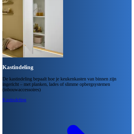
Kastindeling
De kastindeling bepaalt hoe je keukenkasten van binnen zijn
ingericht – met planken, lades of slimme opbergsystemen
(inbouwaccessoires)
Kastindeling