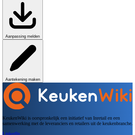
Aanpassing melden
Aantekening maken
KeukenWiki is oorspronkelijk een initiatief van Inretail en een
samenwerking met de leveranciers en retailers uit de keukenbranche.
LinkedIn