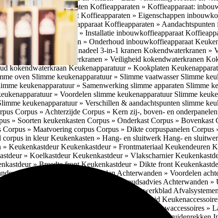
pparatuur » Koffieapparaten
Koffieapparaten » Koffieapparaat: inbou
ra functies koffieapparaat
Koffieapparaten » Eigenschappen inbouwko
 Kenmerken inbouwkoffieapparaat
Koffieapparaten » Aandachtspunten
eapparaat
Koffieapparaten » Installatie inbouwkoffieapparaat
Koffieappa
ieapparaat
Koffieapparaten » Onderhoud inbouwkoffieapparaat
Keuken
waterkranen » Voor- en nadeel 3-in-1 kranen
Kokendwaterkranen » Vo
dwaterkranen
Kokendwaterkranen » Veiligheid kokendwaterkranen
Kok
ud kokendwaterkraan
Keukenapparatuur » Kookplaten
Keukenappara
imme oven
Slimme keukenapparatuur » Slimme vaatwasser
Slimme keu
limme keukenapparatuur » Samenwerking slimme apparaten
Slimme ke
eukenapparatuur » Voordelen slimme keukenapparatuur
Slimme keuke
Slimme keukenapparatuur » Verschillen & aandachtspunten slimme ke
orpus
Corpus » Achterzijde
Corpus » Kern zij-, boven- en onderpanele
pus » Soorten keukenkasten
Corpus » Onderkast
Corpus » Bovenkast
s
Corpus » Maatvoering corpus
Corpus » Dikte corpuspanelen
Corpus 
 corpus in kleur
Keukenkasten » Hang- en sluitwerk
Hang- en sluitwe
n » Keukenkastdeur
Keukenkastdeur » Frontmateriaal Keukendeuren
K
stdeur » Koelkastdeur
Keukenkastdeur » Vlakscharnier
Keukenkastde
nkastdeur » Breedte front
Keukenkastdeur » Dikte front
Keukenkastd
nden » Eigenschappen achterwanden
Achterwanden » Voordelen ach
ge achterwanden
Achterwanden » Onderhoudsadvies
Achterwanden » U
n keukenkasten
Afvalsystemen » Inbouw in het werkblad
Afvalsystemen
fvalsystemen » Onderhoud
Afvalsystemen » Geluid
Keukenaccessoire
or lades
Inbouwaccessoires » Bestekindelingen
Inbouwaccessoires » L
en of rekken in (kleine) kasten
Inbouwaccessoires » Kruidenrekken
I