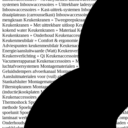
systemen
Inbouwaccessoires » Uittrekbare ladesystemen
Inbouwacces
Inbouwaccessoires » Kast-uittrek-systemen
Inbouwaccessoires » Hoe
draaiplateaus (carrousselkast)
Inbouwaccessoires » Onderhoud
Keuke
mengkraan
Keukenkranen » Tweegreepskraan
Keukenkranen » Touc
Keukenkranen » Met uittrekbare uitloop
Keukenkranen » Gefilterd w
kokend water
Keukenkranen » Materiaal
Keukenkranen » Pvd Techn
Keukenkranen » Onderhoud
Keukenaccessoires » Keukenmeubilair
Keukenmeubilair » Comfort & ergonomie
Keukenmeubilair » Design
Adviespunten keukenmeubilair
Keukenaccessoires » Keukenverlicht
Energie/aansluitwaarde (Watt)
Keukenverlichting » Leddriver
Keuken
Keukenverlichting » Qi
Keukenaccessoires » Losse keukenapparate
Vacumeerapparaat
Keukenaccessoires » Montagematerialen
Montagem
luchtafvoersystemen
Montagematerialen » Flexibele (ronde) afvoers
Geluidsdempers afvoerkanaal
Montagematerialen » Aansluitmaterial
Aansluitmaterialen voor (vuil) afvoerwater sifons
Montagematerialen 
Stankafsluiter
Montagematerialen » Afvoerpluggen t.b.v. spoelunits
M
Filterstopkranen
Montagematerialen » Elektra aansluitmateriaal
Monta
(inductie)kookplaten
Montagematerialen » Combiregelaar
Montagemat
Keukenaccessoires » Spoelunits
Spoelunits » Types/soorten
Spoelunit
Thermoshock
Spoelunits » Keramiek
Spoelunits » Tegelbakken
Spoel
methode
Spoelunits » Opbouw methode
Spoelunits » Onderbouw m
spoelunit
Spoelunits » Onderhoud
Keukenwerkbladen
Keukenwerkbl
laminaat werkbladen
Compact laminaat werkbladen » Nadelen Compa
Onderhoudsadvies Compact laminaat
Compact laminaat werkbladen »
werkbladen » Inbouwmogelijkheid spoelbak Compact laminaat werk