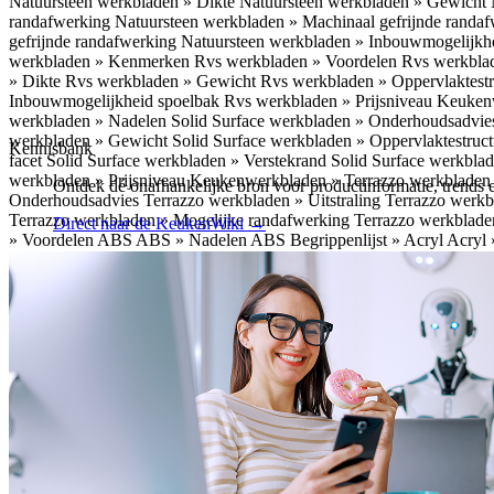
Natuursteen werkbladen » Dikte
Natuursteen werkbladen » Gewicht
randafwerking
Natuursteen werkbladen » Machinaal gefrijnde randa
gefrijnde randafwerking
Natuursteen werkbladen » Inbouwmogelijkh
werkbladen » Kenmerken
Rvs werkbladen » Voordelen
Rvs werkbla
» Dikte
Rvs werkbladen » Gewicht
Rvs werkbladen » Oppervlaktest
Inbouwmogelijkheid spoelbak
Rvs werkbladen » Prijsniveau
Keukenw
werkbladen » Nadelen
Solid Surface werkbladen » Onderhoudsadvi
werkbladen » Gewicht
Solid Surface werkbladen » Oppervlaktestruc
Kennisbank
facet
Solid Surface werkbladen » Verstekrand
Solid Surface werkbla
werkbladen » Prijsniveau
Keukenwerkbladen » Terrazzo werkblade
Ontdek dé onafhankelijke bron voor productinformatie, trends e
Onderhoudsadvies
Terrazzo werkbladen » Uitstraling
Terrazzo werk
Terrazzo werkbladen » Mogelijke randafwerking
Terrazzo werkblade
Direct naar de KeukenWiki
→
» Voordelen ABS
ABS » Nadelen ABS
Begrippenlijst » Acryl
Acryl 
Energielabels algemeen » Energielabel: wat staat erop?
Begrippenlijs
werkt het?
Full-body techniek » Eigenschappen
Full-body techniek »
» Graniet
Graniet » Soorten graniet
Graniet » Zuiver graniet
Graniet 
Begrippenlijst » GreenGridZ
GreenGridZ » Eigenschappen GreenGr
Onderhoud HPL
Begrippenlijst » Marmer
Marmer » Kenmerken ma
Melamine » Melaminehars
Melamine » Eigenschappen melamine
Mel
Decoratieve multiplex
Multiplex » Speciale multiplex
Multiplex » Ei
Rvs » Onderhoud RVS
Begrippenlijst » Spaanplaat
Spaanplaat » Ke
Spaanplaat » Nadelen spaanplaat
Begrippenlijst » Thermoshock
Ther
Gevolgen Thermoshock
Thermoshock » Aandachtspunten Thermos
techniek » Kenmerken V-groove
V-groove techniek » Aandachtspun
Inloggen