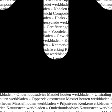
omposiet werkbladen
Composiet werkbladen » Waarschuwing Monteurs:
oordelen
Composiet werkbladen » Nadelen
Composiet werkbladen » O
omposiet werkbladen » Gewicht
Composiet werkbladen » Oppervlakt
erkering
Composiet werkbladen » Haaks - V-groef
Composiet werkbla
Gerecyclede werkbladen
Gerecyclede werkbladen » Eigenschappen ge
ing
Gerecyclede werkbladen » Certificeringen werkbladen
Gerecyclede 
enschappen
Glazen werkbladen » Voordelen
Glazen werkbladen » Nad
laden » Dikte
Glazen werkbladen » Gewicht
Glazen werkbladen » Opp
aden » Prijsniveau
Keukenwerkbladen » Keramiek werkbladen
Kerami
sadvies
Keramiek werkbladen » Kenmerken
Keramiek werkbladen » 
r
Keramiek werkbladen » Randafwerking
Keramiek werkbladen » Moge
Keukenwerkbladen » Laminaat werkbladen
Laminaat werkbladen » E
 » Nadelen Laminaat werkbladen
Laminaat werkbladen » Onderhoudsa
at werkbladen » Randafwerking Laminaat werkbladen
Laminaat wer
ant
Laminaat werkbladen » Inbouwmogelijkheid spoelbak bij Laminaat
inaat werkbladen » Bijzonderheden Laminaat werkbladen
Laminaat w
Eigenschappen
Lichtgewicht Beton werkbladen » Kenmerken
Lichtgewi
ewicht Beton werkbladen » Uitstraling
Lichtgewicht Beton werkblade
bladen » Oppervlaktestructuur
Lichtgewicht Beton werkbladen » Moge
jsniveau
Keukenwerkbladen » Massief houten werkbladen
Massief hou
rkbladen » Onderhoudsadvies
Massief houten werkbladen » Uitstraling
outen werkbladen » Oppervlaktestructuur
Massief houten werkbladen 
erheden
Massief houten werkbladen » Prijsniveau
Keukenwerkbladen »
elen
Natuursteen werkbladen » Onderhoudsadvies
Natuursteen werkbla