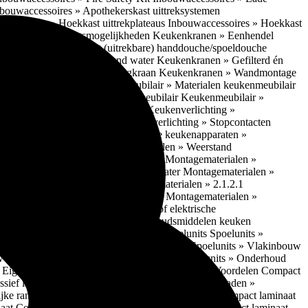
bouwaccessoires » Apothekerskast uittreksystemen
ccessoires » Hoekkast uittrekplateaus
Inbouwaccessoires » Hoekkast
ranen » Bedieningsmogelijkheden
Keukenkranen » Eenhendel
es
Keukenkranen » Met (uitrekbare) handdouche/spoeldouche
egen
Keukenkranen » Kokend water
Keukenkranen » Gefilterd én
age
Keukenkranen » Bladmengkraan
Keukenkranen » Wandmontage
illende meubeltypen
Keukenmeubilair » Materialen keukenmeubilair
bilair » Duurzaamheid keukenmeubilair
Keukenmeubilair »
Keukenverlichting » Lichtkleuren
Keukenverlichting »
verlichting » Dimbaarheid
Keukenverlichting » Stopcontacten
» Plintverwarming/plintheaters
Losse keukenapparaten »
 Luchtafvoersystemen
Montagematerialen » Weerstand
en
Montagematerialen » Luchtreinigers
Montagematerialen »
nsluitmateriaal voor (schoon) drinkwater
Montagematerialen »
steem van lades en deuren
Montagematerialen » 2.1.2.1
ontagematerialen » Waterslagdemper
Montagematerialen »
agematerialen » Kabels voor ovens of elektrische
erialen
Montagematerialen » Onderhoudsmiddelen keuken
 2.2 Kunststof
Spoelunits » Kunststof spoelunits
Spoelunits »
 » Montage spoelunit
Spoelunits » Montage
Spoelunits » Vlakinbouw
uw methode
Spoelunits » Rimless-methode
Spoelunits » Onderhoud
» Eigenschappen
Compact laminaat werkbladen » Voordelen Compact
ssief laminaat werkbladen
Compact laminaat werkbladen »
ijke randafwerking Compact laminaat werkbladen
Compact laminaat
naat
Compact laminaat werkbladen » Prijsniveau Compact laminaat