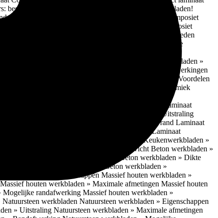
 bescherm je bij het droog bewerken van kwarts werkbladen!
nderhoudsadvies
Composiet werkbladen » Uitstraling
Composiet
estructuur
Composiet werkbladen » Randafwerking
Composiet
den » Gefrijnd
Composiet werkbladen » Inbouwmogelijkheden
recyclede werkbladen
Gerecyclede werkbladen » Mogelijke
werkbladen » LCA-gegevens (Life Cycle Assessment)
elen
Glazen werkbladen » Onderhoudsadvies
Glazen werkbladen »
ervlaktestructuur
Glazen werkbladen » Mogelijke randafwerkingen
ek werkbladen » Eigenschappen
Keramiek werkbladen » Voordelen
Maximale afmetingen
Keramiek werkbladen » Dikte
Keramiek
lijke randafwerking Keramiek
Keramiek werkbladen »
igenschappen
Laminaat werkbladen » Eigenschappen
Laminaat
dvies Laminaat werkbladen
Laminaat werkbladen » Uitstraling
kbladen » ABS/PP
Laminaat werkbladen » Alumium rand
Laminaat
 werkbladen
Laminaat werkbladen » Vlakinbouw
Laminaat
erkbladen » Prijsniveau Laminaat werkbladen
Keukenwerkbladen »
cht Beton werkbladen » Voordelen
Lichtgewicht Beton werkbladen »
n » Maximale afmetingen
Lichtgewicht Beton werkbladen » Dikte
lijke randafwerking
Lichtgewicht Beton werkbladen »
ten werkbladen » Eigenschappen
Massief houten werkbladen »
Massief houten werkbladen » Maximale afmetingen
Massief houten
» Mogelijke randafwerking
Massief houten werkbladen »
 Natuursteen werkbladen
Natuursteen werkbladen » Eigenschappen
den » Uitstraling
Natuursteen werkbladen » Maximale afmetingen