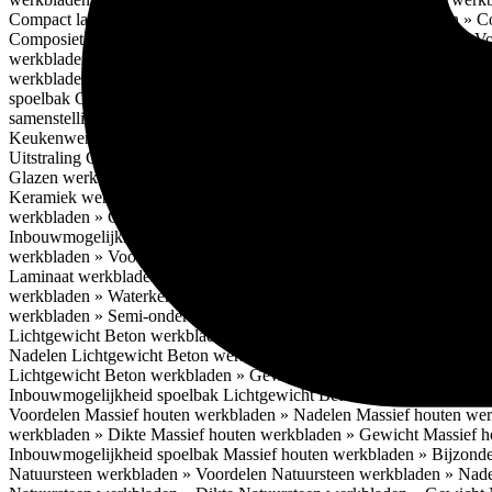
Compact laminaat werkbladen » Kenmerken
Keukenwerkbladen » C
Composiet werkbladen » Eigenschappen
Composiet werkbladen » V
werkbladen » Maximale afmetingen
Composiet werkbladen » Dikte
C
werkbladen » Mogelijke randafwerking
Composiet werkbladen » Wat
spoelbak
Composiet werkbladen » Prijsniveau
Keukenwerkbladen » 
samenstelling
Gerecyclede werkbladen » Aandachtspunten / verdiep
Keukenwerkbladen » Glazen werkbladen
Glazen werkbladen » Eig
Uitstraling
Glazen werkbladen » Maximale afmetingen
Glazen werkb
Glazen werkbladen » Inbouwmogelijkheden spoelbak
Glazen werkbl
Keramiek werkbladen » Nadelen
Keramiek werkbladen » Onderhoud
werkbladen » Gewicht
Keramiek werkbladen » Oppervlaktestructuu
Inbouwmogelijkheden spoelbak
Keramiek werkbladen » Prijsniveau
werkbladen » Voordelen Laminaat werkbladen
Laminaat werkbladen
Laminaat werkbladen
Laminaat werkbladen » Randafwerking
Lamina
werkbladen » Waterkering
Laminaat werkbladen » Afgeronde voork
werkbladen » Semi-onderbouw
Laminaat werkbladen » Opbouw
Lam
Lichtgewicht Beton werkbladen
Lichtgewicht Beton werkbladen » 
Nadelen
Lichtgewicht Beton werkbladen » Onderhoudsadvies
Lichtg
Lichtgewicht Beton werkbladen » Gewicht
Lichtgewicht Beton werk
Inbouwmogelijkheid spoelbak
Lichtgewicht Beton werkbladen » Pri
Voordelen
Massief houten werkbladen » Nadelen
Massief houten we
werkbladen » Dikte
Massief houten werkbladen » Gewicht
Massief h
Inbouwmogelijkheid spoelbak
Massief houten werkbladen » Bijzond
Natuursteen werkbladen » Voordelen
Natuursteen werkbladen » Nad