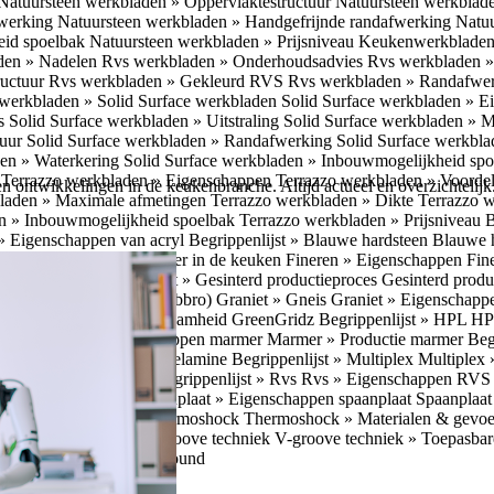
Natuursteen werkbladen » Oppervlaktestructuur
Natuursteen werkblad
fwerking
Natuursteen werkbladen » Handgefrijnde randafwerking
Natuu
eid spoelbak
Natuursteen werkbladen » Prijsniveau
Keukenwerkbladen
den » Nadelen
Rvs werkbladen » Onderhoudsadvies
Rvs werkbladen » 
ructuur
Rvs werkbladen » Gekleurd RVS
Rvs werkbladen » Randafwe
erkbladen » Solid Surface werkbladen
Solid Surface werkbladen » 
es
Solid Surface werkbladen » Uitstraling
Solid Surface werkbladen » 
tuur
Solid Surface werkbladen » Randafwerking
Solid Surface werkbl
den » Waterkering
Solid Surface werkbladen » Inbouwmogelijkheid sp
n
Terrazzo werkbladen » Eigenschappen
Terrazzo werkbladen » Voorde
n ontwikkelingen in de keukenbranche. Altijd actueel en overzichtelijk
bladen » Maximale afmetingen
Terrazzo werkbladen » Dikte
Terrazzo 
n » Inbouwmogelijkheid spoelbak
Terrazzo werkbladen » Prijsniveau
B
» Eigenschappen van acryl
Begrippenlijst » Blauwe hardsteen
Blauwe 
t » Fineren
Fineren » Fineer in de keuken
Fineren » Eigenschappen Fin
 Verdieping
Begrippenlijst » Gesinterd productieproces
Gesinterd produ
» Andersoortig graniet (gabbro)
Graniet » Gneis
Graniet » Eigenschapp
idz
GreenGridZ » Duurzaamheid GreenGridz
Begrippenlijst » HPL
HP
rmer
Marmer » Eigenschappen marmer
Marmer » Productie marmer
Beg
amine » Toepassingen melamine
Begrippenlijst » Multiplex
Multiplex 
genschappen multiplex
Begrippenlijst » Rvs
Rvs » Eigenschappen RV
nmerken spaanplaat
Spaanplaat » Eigenschappen spaanplaat
Spaanplaat
moshock » Ontstaan Thermoshock
Thermoshock » Materialen & gevoe
hock
Begrippenlijst » V-groove techniek
V-groove techniek » Toepasbar
ten V-groove
No results found