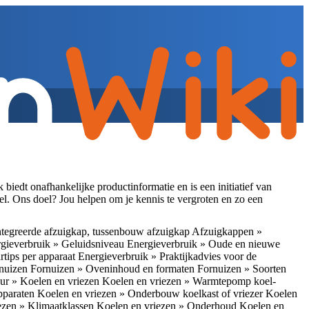
iedt onafhankelijke productinformatie en is een initiatief van
el. Ons doel? Jou helpen om je kennis te vergroten en zo een
tegreerde afzuigkap, tussenbouw afzuigkap
Afzuigkappen »
gieverbruik » Geluidsniveau
Energieverbruik » Oude en nieuwe
rtips per apparaat
Energieverbruik » Praktijkadvies voor de
rnuizen
Fornuizen » Oveninhoud en formaten
Fornuizen » Soorten
ur » Koelen en vriezen
Koelen en vriezen » Warmtepomp koel-
apparaten
Koelen en vriezen » Onderbouw koelkast of vriezer
Koelen
ezen » Klimaatklassen
Koelen en vriezen » Onderhoud
Koelen en