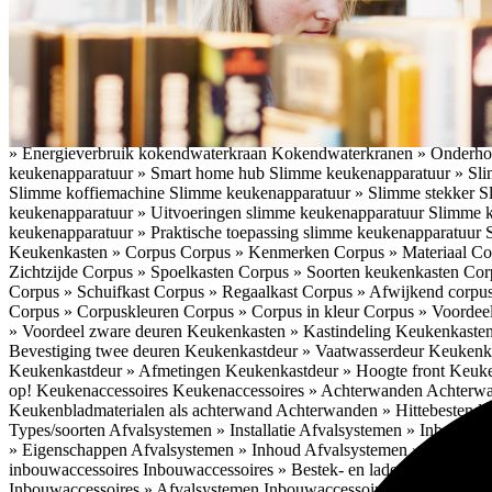
vriezen » Smartfuncties
Koelen en vriezen » Koeltechnieken
Keukena
Koffieapparaten » Extra functies koffieapparaat
Koffieapparaten » Ext
Koffieapparaten » Nadelen inbouwkoffieapparaat
Koffieapparaten »
inbouwkoffieapparaat
Koffieapparaten » Geluidsniveau inbouwkoffi
Energieverbruik inbouwkoffieapparaat
Koffieapparaten » Keuze koff
Toepassingen (voor- en nadelen)
Kokendwaterkranen » Types
Kokend
Bediening kokendwaterkranen
Kokendwaterkranen » Boilers koken
» Energieverbruik kokendwaterkraan
Kokendwaterkranen » Onderho
keukenapparatuur » Smart home hub
Slimme keukenapparatuur » Sl
Slimme koffiemachine
Slimme keukenapparatuur » Slimme stekker
S
keukenapparatuur » Uitvoeringen slimme keukenapparatuur
Slimme k
keukenapparatuur » Praktische toepassing slimme keukenapparatuur
Keukenkasten » Corpus
Corpus » Kenmerken
Corpus » Materiaal C
Zichtzijde
Corpus » Spoelkasten
Corpus » Soorten keukenkasten
Cor
Corpus » Schuifkast
Corpus » Regaalkast
Corpus » Afwijkend corpu
Corpus » Corpuskleuren
Corpus » Corpus in kleur
Corpus » Voordeel
» Voordeel zware deuren
Keukenkasten » Kastindeling
Keukenkaste
Bevestiging twee deuren
Keukenkastdeur » Vaatwasserdeur
Keukenka
Keukenkastdeur » Afmetingen
Keukenkastdeur » Hoogte front
Keuke
op!
Keukenaccessoires
Keukenaccessoires » Achterwanden
Achterwa
Keukenbladmaterialen als achterwand
Achterwanden » Hittebestendi
Types/soorten
Afvalsystemen » Installatie
Afvalsystemen » Inbouw i
» Eigenschappen
Afvalsystemen » Inhoud
Afvalsystemen » Energie
A
inbouwaccessoires
Inbouwaccessoires » Bestek- en ladeindelingen vo
Inbouwaccessoires » Afvalsystemen
Inbouwaccessoires » Inbouw korv