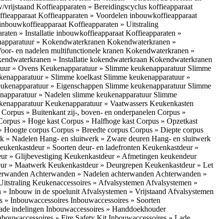
w/vrijstaand
Koffieapparaten » Bereidingscyclus koffieapparaat
ffieapparaat
Koffieapparaten » Voordelen inbouwkoffieapparaat
 inbouwkoffieapparaat
Koffieapparaten » Uitstraling
raten » Installatie inbouwkoffieapparaat
Koffieapparaten »
apparatuur » Kokendwaterkranen
Kokendwaterkranen »
or- en nadelen multifunctionele kranen
Kokendwaterkranen »
endwaterkranen » Installatie kokendwaterkraan
Kokendwaterkranen
tuur » Ovens
Keukenapparatuur » Slimme keukenapparatuur
Slimme
kenapparatuur » Slimme koelkast
Slimme keukenapparatuur »
ukenapparatuur » Eigenschappen Slimme keukenapparatuur
Slimme
napparatuur » Nadelen slimme keukenapparatuur
Slimme
ukenapparatuur
Keukenapparatuur » Vaatwassers
Keukenkasten
n
Corpus » Buitenkant zij-, boven- en onderpanelen
Corpus »
Corpus » Hoge kast
Corpus » Halfhoge kast
Corpus » Opzetkast
» Hoogte corpus
Corpus » Breedte corpus
Corpus » Diepte corpus
rk » Nadelen
Hang- en sluitwerk » Zware deuren
Hang- en sluitwerk
eukenkastdeur » Soorten deur- en ladefronten
Keukenkastdeur »
ur » Glijbevestiging
Keukenkastdeur » Afmetingen keukendeur
eur » Maatwerk
Keukenkastdeur » Deurgrepen
Keukenkastdeur » Let
terwanden
Achterwanden » Nadelen achterwanden
Achterwanden »
itstraling
Keukenaccessoires » Afvalsystemen
Afvalsystemen »
 » Inbouw in de spoelunit
Afvalsystemen » Vrijstaand
Afvalsystemen
s » Inbouwaccessoires
Inbouwaccessoires » Soorten
ade indelingen
Inbouwaccessoires » Handdoekhouder
nbouwaccessoires » Fire Safety Kit
Inbouwaccessoires » Lade