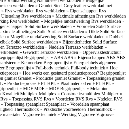
en » Randafwerking
Natuursteen werkbladen » Mogelijke
rsteen werkbladen » Graniet Steel Grey leather werkblad met
 » Rvs werkbladen
Rvs werkbladen » Eigenschappen
Rvs
Uitstraling
Rvs werkbladen » Maximale afmetingen
Rvs werkbladen
rking
Rvs werkbladen » Mogelijke randafwerking
Rvs werkbladen »
Eigenschappen
Solid Surface werkbladen » Voordelen
Solid Surface
Maximale afmetingen
Solid Surface werkbladen » Dikte
Solid Surface
aden » Mogelijke randafwerking
Solid Surface werkbladen » Dubbel
oelbak
Solid Surface werkbladen » Bijzonderheden
Solid Surface
len
Terrazzo werkbladen » Nadelen
Terrazzo werkbladen »
.
werkbladen » Gewicht
Terrazzo werkbladen » Oppervlaktestructuur
egrippenlijst
Begrippenlijst » ABS
ABS » Eigenschappen ABS
ABS
hardsteen » Kenmerken
Begrippenlijst » Energielabels algemeen
eer
Begrippenlijst » Full-body techniek
Full-body techniek » Hoe
ctieproces » Hoe werkt een gesinterd productieproces?
Begrippenlijst
en graniet
Graniet » Productie graniet
Graniet » Toepassingen graniet
L » Productieproces HPL
HPL » Plaatmateriaal en HPL
HPL »
rippenlijst » MDF
MDF » MDF
Begrippenlijst » Melamine
» Kwaliteit Multiplex
Multiplex » Constructie-multiplex
Multiplex »
S
Rvs » Toepassing RVS
Rvs » Voordelen RVS
Rvs » Nadelen RVS
 » Toepassing spaanplaat
Spaanplaat » Voordelen spaanplaat
ligheid
Thermoshock » Praktische voorbeelden
Thermoshock »
e materialen
V-groove techniek » Werking V-groove
V-groove