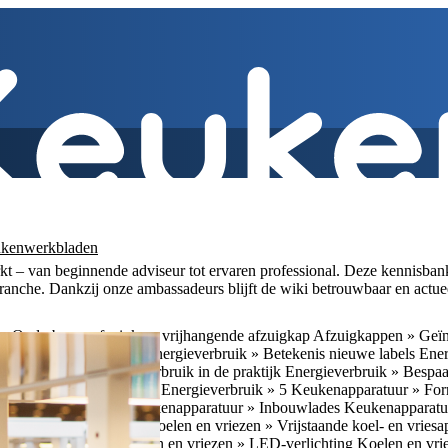
kenwerkbladen
– van beginnende adviseur tot ervaren professional. Deze kennisbank b
nbranche. Dankzij onze ambassadeurs blijft de wiki betrouwbaar en actue
» Onderbouw afzuigkap, vrijhangende afzuigkap
Afzuigkappen » Geïn
Energielabels algemeen
Energieverbruik » Betekenis nieuwe labels
Ener
gieverbruik » Energieverbruik in de praktijk
Energieverbruik » Bespaa
 test
Energieverbruik » 1
Energieverbruik » 5
Keukenapparatuur » Fo
eramische fornuizen
Keukenapparatuur » Inbouwlades
Keukenapparatu
en vriezen » Nismaten
Koelen en vriezen » Vrijstaande koel- en vries
el koel/vrieskasten
Koelen en vriezen » LED-verlichting
Koelen en vri