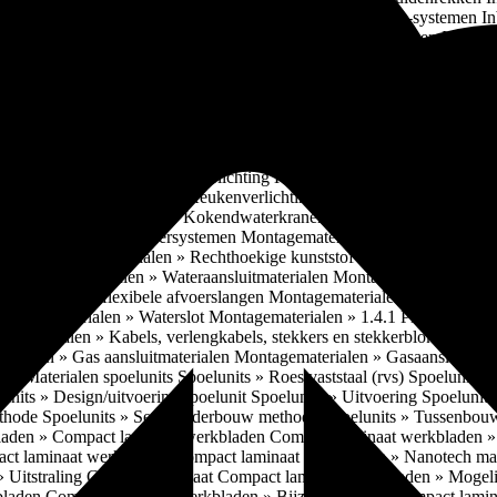
soires » Kast systemen
Inbouwaccessoires » Kast-inbouw-systemen
In
kkast systemen
Inbouwaccessoires » Hoekkast uittreksystemen
Inbouwa
naccessoires » Keukenkranen
Keukenkranen » Types/soorten
Keukenk
h kraan
Keukenkranen » Infrarood kraan
Keukenkranen » Extra functi
ater
Keukenkranen » Gekoeld water
Keukenkranen » Koolzuur toevo
iek (pvd)
Keukenkranen » Vorm Keukenkraan
Keukenkranen » Mont
Keukenmeubilair » Wat is keukenmeubilair?
Keukenmeubilair » Versch
trends 2026
Keukenmeubilair » Praktische aandachtspunten
Keukenmeu
ing
Keukenverlichting » Ledverlichting
Keukenverlichting » Installatie
verlichting » Vast-voltage
Keukenverlichting » Vaste-spanning
Keuken
n
Losse keukenapparaten » Kokendwaterkranen
Losse keukenapparaten 
aterialen » Luchtafvoersystemen
Montagematerialen » Verschillende
langen
Montagematerialen » Rechthoekige kunststof luchtafvoersystem
en
Montagematerialen » Wateraansluitmaterialen
Montagematerialen » Aa
» 1.2.1 Ronde flexibele afvoerslangen
Montagematerialen » Dempingsy
ontagematerialen » Waterslot
Montagematerialen » 1.4.1 Plasmafilter
M
gematerialen » Kabels, verlengkabels, stekkers en stekkerblokken
Mont
erialen » Gas aansluitmaterialen
Montagematerialen » Gasaansluitmat
s » Materialen spoelunits
Spoelunits » Roestvaststaal (rvs)
Spoelunits »
units » Design/uitvoering spoelunit
Spoelunits » Uitvoering
Spoelunits
ethode
Spoelunits » Semi-onderbouw methode
Spoelunits » Tussenbo
aden » Compact laminaat werkbladen
Compact laminaat werkbladen 
ct laminaat werkbladen
Compact laminaat werkbladen » Nanotech ma
 Uitstraling Compact laminaat
Compact laminaat werkbladen » Mogel
bladen
Compact laminaat werkbladen » Bijzonderheden Compact lami