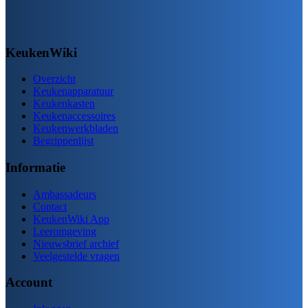
KeukenWiki
Overzicht
Keukenapparatuur
Keukenkasten
Keukenaccessoires
Keukenwerkbladen
Begrippenlijst
Informatie
Ambassadeurs
Contact
KeukenWiki App
Leeromgeving
Nieuwsbrief archief
Veelgestelde vragen
Account