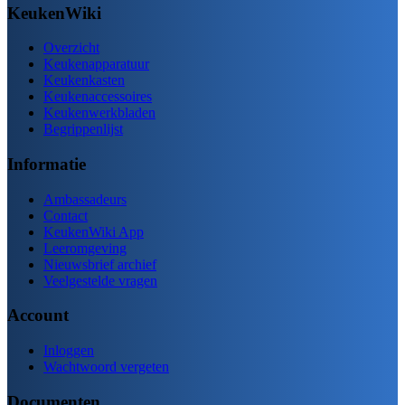
KeukenWiki
Overzicht
Keukenapparatuur
Keukenkasten
Keukenaccessoires
Keukenwerkbladen
Begrippenlijst
Informatie
Ambassadeurs
Contact
KeukenWiki App
Leeromgeving
Nieuwsbrief archief
Veelgestelde vragen
Account
Inloggen
Wachtwoord vergeten
Documenten