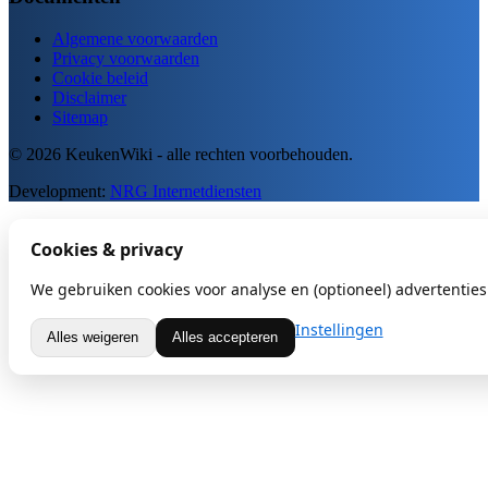
Algemene voorwaarden
Privacy voorwaarden
Cookie beleid
Disclaimer
Sitemap
© 2026 KeukenWiki - alle rechten voorbehouden.
Development:
NRG Internetdiensten
Cookies & privacy
We gebruiken cookies voor analyse en (optioneel) advertenties.
Instellingen
Alles weigeren
Alles accepteren