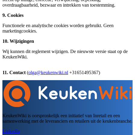
overdraagbaarheid, bezwaar en intrekken van toestemming.
9. Cookies
Functionele en analytische cookies worden gebruikt. Geen
marketingcookies.
10. Wijzigingen
Wij kunnen dit reglement wijzigen. De nieuwste versie staat op de
KeukenWiki.
11. Contact
(
olga@keukenwiki.nl
+31651495367)
KeukenWiki is oorspronkelijk een initiatief van Inretail en een
samenwerking met de leveranciers en retailers uit de keukenbranche.
LinkedIn