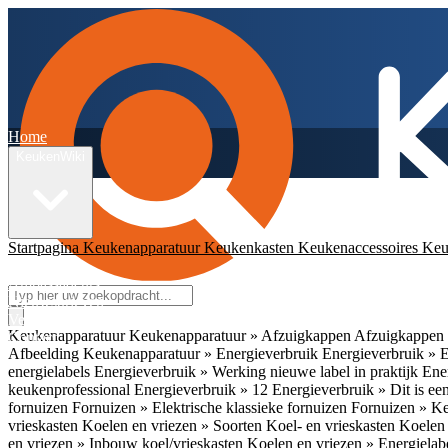
Home
KeukenWiki
Startpagina
Keukenapparatuur
Keukenkasten
Keukenaccessoires
Keu
App
Ambassadeurs
Nieuwsbrieven
Veelgestelde vragen
Keukenapparatuur
Keukenapparatuur » Afzuigkappen
Afzuigkappen 
Contact
Afbeelding
Keukenapparatuur » Energieverbruik
Energieverbruik » 
energielabels
Energieverbruik » Werking nieuwe label in praktijk
Ener
keukenprofessional
Energieverbruik » 12
Energieverbruik » Dit is een
fornuizen
Fornuizen » Elektrische klassieke fornuizen
Fornuizen » K
vrieskasten
Koelen en vriezen » Soorten Koel- en vrieskasten
Koelen 
en vriezen » Inbouw koel/vrieskasten
Koelen en vriezen » Energielab