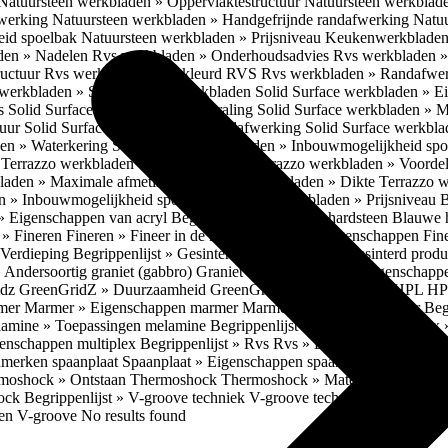
Natuursteen werkbladen » Oppervlaktestructuur
Natuursteen werkblad
fwerking
Natuursteen werkbladen » Handgefrijnde randafwerking
Natuu
eid spoelbak
Natuursteen werkbladen » Prijsniveau
Keukenwerkbladen
den » Nadelen
Rvs werkbladen » Onderhoudsadvies
Rvs werkbladen » 
ructuur
Rvs werkbladen » Gekleurd RVS
Rvs werkbladen » Randafwe
erkbladen » Solid Surface werkbladen
Solid Surface werkbladen » 
es
Solid Surface werkbladen » Uitstraling
Solid Surface werkbladen » 
tuur
Solid Surface werkbladen » Randafwerking
Solid Surface werkbl
den » Waterkering
Solid Surface werkbladen » Inbouwmogelijkheid sp
n
Terrazzo werkbladen » Eigenschappen
Terrazzo werkbladen » Voorde
bladen » Maximale afmetingen
Terrazzo werkbladen » Dikte
Terrazzo 
n » Inbouwmogelijkheid spoelbak
Terrazzo werkbladen » Prijsniveau
B
» Eigenschappen van acryl
Begrippenlijst » Blauwe hardsteen
Blauwe 
t » Fineren
Fineren » Fineer in de keuken
Fineren » Eigenschappen Fin
 Verdieping
Begrippenlijst » Gesinterd productieproces
Gesinterd produ
» Andersoortig graniet (gabbro)
Graniet » Gneis
Graniet » Eigenschapp
idz
GreenGridZ » Duurzaamheid GreenGridz
Begrippenlijst » HPL
HP
rmer
Marmer » Eigenschappen marmer
Marmer » Productie marmer
Beg
amine » Toepassingen melamine
Begrippenlijst » Multiplex
Multiplex 
genschappen multiplex
Begrippenlijst » Rvs
Rvs » Eigenschappen RV
nmerken spaanplaat
Spaanplaat » Eigenschappen spaanplaat
Spaanplaat
moshock » Ontstaan Thermoshock
Thermoshock » Materialen & gevoe
hock
Begrippenlijst » V-groove techniek
V-groove techniek » Toepasbar
ten V-groove
No results found