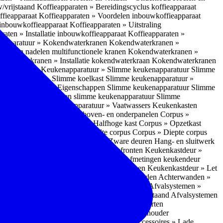
w/vrijstaand
Koffieapparaten » Bereidingscyclus koffieapparaat
ffieapparaat
Koffieapparaten » Voordelen inbouwkoffieapparaat
 inbouwkoffieapparaat
Koffieapparaten » Uitstraling
raten » Installatie inbouwkoffieapparaat
Koffieapparaten »
apparatuur » Kokendwaterkranen
Kokendwaterkranen »
or- en nadelen multifunctionele kranen
Kokendwaterkranen »
endwaterkranen » Installatie kokendwaterkraan
Kokendwaterkranen
tuur » Ovens
Keukenapparatuur » Slimme keukenapparatuur
Slimme
kenapparatuur » Slimme koelkast
Slimme keukenapparatuur »
ukenapparatuur » Eigenschappen Slimme keukenapparatuur
Slimme
napparatuur » Nadelen slimme keukenapparatuur
Slimme
ukenapparatuur
Keukenapparatuur » Vaatwassers
Keukenkasten
n
Corpus » Buitenkant zij-, boven- en onderpanelen
Corpus »
Corpus » Hoge kast
Corpus » Halfhoge kast
Corpus » Opzetkast
» Hoogte corpus
Corpus » Breedte corpus
Corpus » Diepte corpus
rk » Nadelen
Hang- en sluitwerk » Zware deuren
Hang- en sluitwerk
eukenkastdeur » Soorten deur- en ladefronten
Keukenkastdeur »
ur » Glijbevestiging
Keukenkastdeur » Afmetingen keukendeur
eur » Maatwerk
Keukenkastdeur » Deurgrepen
Keukenkastdeur » Let
terwanden
Achterwanden » Nadelen achterwanden
Achterwanden »
itstraling
Keukenaccessoires » Afvalsystemen
Afvalsystemen »
 » Inbouw in de spoelunit
Afvalsystemen » Vrijstaand
Afvalsystemen
s » Inbouwaccessoires
Inbouwaccessoires » Soorten
ade indelingen
Inbouwaccessoires » Handdoekhouder
nbouwaccessoires » Fire Safety Kit
Inbouwaccessoires » Lade