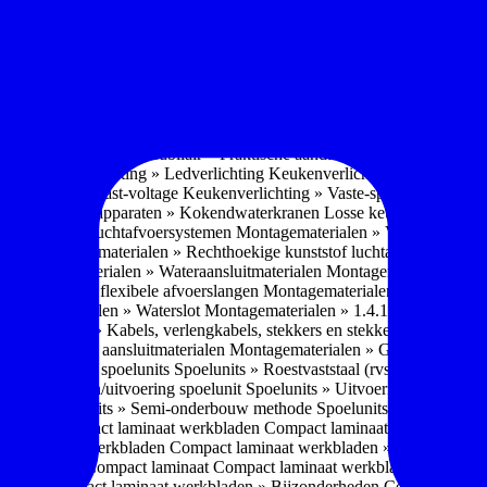
soires » Kast systemen
Inbouwaccessoires » Kast-inbouw-systemen
In
kkast systemen
Inbouwaccessoires » Hoekkast uittreksystemen
Inbouwa
naccessoires » Keukenkranen
Keukenkranen » Types/soorten
Keukenk
h kraan
Keukenkranen » Infrarood kraan
Keukenkranen » Extra functi
ater
Keukenkranen » Gekoeld water
Keukenkranen » Koolzuur toevo
iek (pvd)
Keukenkranen » Vorm Keukenkraan
Keukenkranen » Mont
Keukenmeubilair » Wat is keukenmeubilair?
Keukenmeubilair » Versch
trends 2026
Keukenmeubilair » Praktische aandachtspunten
Keukenmeu
ing
Keukenverlichting » Ledverlichting
Keukenverlichting » Installatie
verlichting » Vast-voltage
Keukenverlichting » Vaste-spanning
Keuken
n
Losse keukenapparaten » Kokendwaterkranen
Losse keukenapparaten 
aterialen » Luchtafvoersystemen
Montagematerialen » Verschillende
langen
Montagematerialen » Rechthoekige kunststof luchtafvoersystem
en
Montagematerialen » Wateraansluitmaterialen
Montagematerialen » Aa
» 1.2.1 Ronde flexibele afvoerslangen
Montagematerialen » Dempingsy
ontagematerialen » Waterslot
Montagematerialen » 1.4.1 Plasmafilter
M
gematerialen » Kabels, verlengkabels, stekkers en stekkerblokken
Mont
erialen » Gas aansluitmaterialen
Montagematerialen » Gasaansluitmat
s » Materialen spoelunits
Spoelunits » Roestvaststaal (rvs)
Spoelunits »
units » Design/uitvoering spoelunit
Spoelunits » Uitvoering
Spoelunits
ethode
Spoelunits » Semi-onderbouw methode
Spoelunits » Tussenbo
aden » Compact laminaat werkbladen
Compact laminaat werkbladen 
ct laminaat werkbladen
Compact laminaat werkbladen » Nanotech ma
 Uitstraling Compact laminaat
Compact laminaat werkbladen » Mogel
bladen
Compact laminaat werkbladen » Bijzonderheden Compact lami