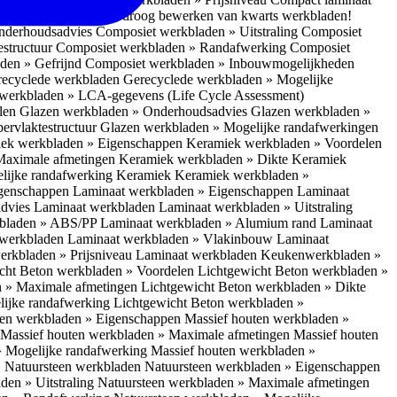
 bescherm je bij het droog bewerken van kwarts werkbladen!
nderhoudsadvies
Composiet werkbladen » Uitstraling
Composiet
estructuur
Composiet werkbladen » Randafwerking
Composiet
den » Gefrijnd
Composiet werkbladen » Inbouwmogelijkheden
recyclede werkbladen
Gerecyclede werkbladen » Mogelijke
werkbladen » LCA-gegevens (Life Cycle Assessment)
elen
Glazen werkbladen » Onderhoudsadvies
Glazen werkbladen »
ervlaktestructuur
Glazen werkbladen » Mogelijke randafwerkingen
ek werkbladen » Eigenschappen
Keramiek werkbladen » Voordelen
Maximale afmetingen
Keramiek werkbladen » Dikte
Keramiek
lijke randafwerking Keramiek
Keramiek werkbladen »
igenschappen
Laminaat werkbladen » Eigenschappen
Laminaat
dvies Laminaat werkbladen
Laminaat werkbladen » Uitstraling
kbladen » ABS/PP
Laminaat werkbladen » Alumium rand
Laminaat
 werkbladen
Laminaat werkbladen » Vlakinbouw
Laminaat
erkbladen » Prijsniveau Laminaat werkbladen
Keukenwerkbladen »
cht Beton werkbladen » Voordelen
Lichtgewicht Beton werkbladen »
n » Maximale afmetingen
Lichtgewicht Beton werkbladen » Dikte
lijke randafwerking
Lichtgewicht Beton werkbladen »
ten werkbladen » Eigenschappen
Massief houten werkbladen »
Massief houten werkbladen » Maximale afmetingen
Massief houten
» Mogelijke randafwerking
Massief houten werkbladen »
 Natuursteen werkbladen
Natuursteen werkbladen » Eigenschappen
den » Uitstraling
Natuursteen werkbladen » Maximale afmetingen