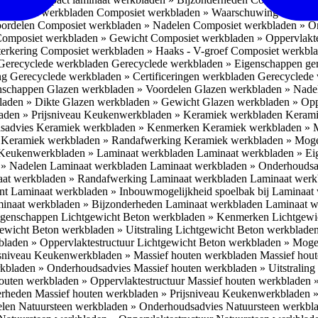
omposiet werkbladen
Composiet werkbladen » Waarschuwing Monteurs:
oordelen
Composiet werkbladen » Nadelen
Composiet werkbladen » O
omposiet werkbladen » Gewicht
Composiet werkbladen » Oppervlakt
erkering
Composiet werkbladen » Haaks - V-groef
Composiet werkbla
Gerecyclede werkbladen
Gerecyclede werkbladen » Eigenschappen ge
ing
Gerecyclede werkbladen » Certificeringen werkbladen
Gerecyclede 
enschappen
Glazen werkbladen » Voordelen
Glazen werkbladen » Nad
laden » Dikte
Glazen werkbladen » Gewicht
Glazen werkbladen » Opp
aden » Prijsniveau
Keukenwerkbladen » Keramiek werkbladen
Kerami
sadvies
Keramiek werkbladen » Kenmerken
Keramiek werkbladen » 
r
Keramiek werkbladen » Randafwerking
Keramiek werkbladen » Moge
Keukenwerkbladen » Laminaat werkbladen
Laminaat werkbladen » E
 » Nadelen Laminaat werkbladen
Laminaat werkbladen » Onderhoudsa
at werkbladen » Randafwerking Laminaat werkbladen
Laminaat wer
ant
Laminaat werkbladen » Inbouwmogelijkheid spoelbak bij Laminaat
inaat werkbladen » Bijzonderheden Laminaat werkbladen
Laminaat w
Eigenschappen
Lichtgewicht Beton werkbladen » Kenmerken
Lichtgewi
ewicht Beton werkbladen » Uitstraling
Lichtgewicht Beton werkblade
bladen » Oppervlaktestructuur
Lichtgewicht Beton werkbladen » Moge
jsniveau
Keukenwerkbladen » Massief houten werkbladen
Massief hou
rkbladen » Onderhoudsadvies
Massief houten werkbladen » Uitstraling
outen werkbladen » Oppervlaktestructuur
Massief houten werkbladen 
erheden
Massief houten werkbladen » Prijsniveau
Keukenwerkbladen »
elen
Natuursteen werkbladen » Onderhoudsadvies
Natuursteen werkbla