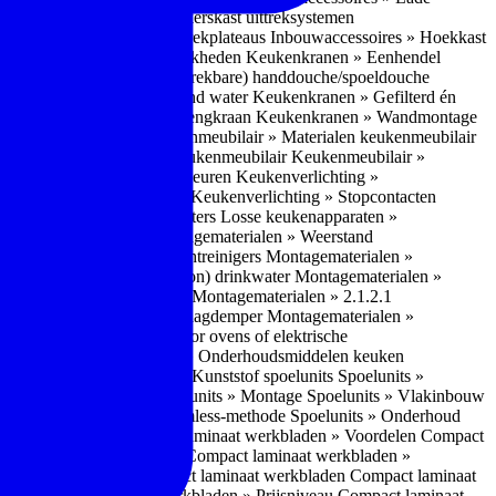
bouwaccessoires » Apothekerskast uittreksystemen
ccessoires » Hoekkast uittrekplateaus
Inbouwaccessoires » Hoekkast
ranen » Bedieningsmogelijkheden
Keukenkranen » Eenhendel
es
Keukenkranen » Met (uitrekbare) handdouche/spoeldouche
egen
Keukenkranen » Kokend water
Keukenkranen » Gefilterd én
age
Keukenkranen » Bladmengkraan
Keukenkranen » Wandmontage
illende meubeltypen
Keukenmeubilair » Materialen keukenmeubilair
bilair » Duurzaamheid keukenmeubilair
Keukenmeubilair »
Keukenverlichting » Lichtkleuren
Keukenverlichting »
verlichting » Dimbaarheid
Keukenverlichting » Stopcontacten
» Plintverwarming/plintheaters
Losse keukenapparaten »
 Luchtafvoersystemen
Montagematerialen » Weerstand
en
Montagematerialen » Luchtreinigers
Montagematerialen »
nsluitmateriaal voor (schoon) drinkwater
Montagematerialen »
steem van lades en deuren
Montagematerialen » 2.1.2.1
ontagematerialen » Waterslagdemper
Montagematerialen »
agematerialen » Kabels voor ovens of elektrische
erialen
Montagematerialen » Onderhoudsmiddelen keuken
 2.2 Kunststof
Spoelunits » Kunststof spoelunits
Spoelunits »
 » Montage spoelunit
Spoelunits » Montage
Spoelunits » Vlakinbouw
uw methode
Spoelunits » Rimless-methode
Spoelunits » Onderhoud
» Eigenschappen
Compact laminaat werkbladen » Voordelen Compact
ssief laminaat werkbladen
Compact laminaat werkbladen »
ijke randafwerking Compact laminaat werkbladen
Compact laminaat
naat
Compact laminaat werkbladen » Prijsniveau Compact laminaat