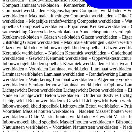
Compact laminaat werkbladen » Kenmerken
Keukenwerkbladen » C
Composiet werkbladen » Eigenschappen
Composiet werkbladen » V
werkbladen » Maximale afmetingen
Composiet werkbladen » Dikte
C
werkbladen » Mogelijke randafwerking
Composiet werkbladen » Wat
spoelbak
Composiet werkbladen » Prijsniveau
Keukenwerkbladen » 
samenstelling
Gerecyclede werkbladen » Aandachtspunten / verdiep
Keukenwerkbladen » Glazen werkbladen
Glazen werkbladen » Eig
Uitstraling
Glazen werkbladen » Maximale afmetingen
Glazen werkb
Glazen werkbladen » Inbouwmogelijkheden spoelbak
Glazen werkbl
Keramiek werkbladen » Nadelen
Keramiek werkbladen » Onderhoud
werkbladen » Gewicht
Keramiek werkbladen » Oppervlaktestructuu
Inbouwmogelijkheden spoelbak
Keramiek werkbladen » Prijsniveau
werkbladen » Voordelen Laminaat werkbladen
Laminaat werkbladen
Laminaat werkbladen
Laminaat werkbladen » Randafwerking
Lamina
werkbladen » Waterkering
Laminaat werkbladen » Afgeronde voork
werkbladen » Semi-onderbouw
Laminaat werkbladen » Opbouw
Lam
Lichtgewicht Beton werkbladen
Lichtgewicht Beton werkbladen » 
Nadelen
Lichtgewicht Beton werkbladen » Onderhoudsadvies
Lichtg
Lichtgewicht Beton werkbladen » Gewicht
Lichtgewicht Beton werk
Inbouwmogelijkheid spoelbak
Lichtgewicht Beton werkbladen » Pri
Voordelen
Massief houten werkbladen » Nadelen
Massief houten we
werkbladen » Dikte
Massief houten werkbladen » Gewicht
Massief h
Inbouwmogelijkheid spoelbak
Massief houten werkbladen » Bijzond
Natuursteen werkbladen » Voordelen
Natuursteen werkbladen » Nad