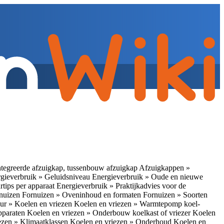
tegreerde afzuigkap, tussenbouw afzuigkap
Afzuigkappen »
gieverbruik » Geluidsniveau
Energieverbruik » Oude en nieuwe
rtips per apparaat
Energieverbruik » Praktijkadvies voor de
rnuizen
Fornuizen » Oveninhoud en formaten
Fornuizen » Soorten
ur » Koelen en vriezen
Koelen en vriezen » Warmtepomp koel-
apparaten
Koelen en vriezen » Onderbouw koelkast of vriezer
Koelen
ezen » Klimaatklassen
Koelen en vriezen » Onderhoud
Koelen en