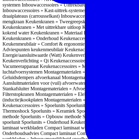
systemen
Inbouwaccessoires » Uittrekbare ladesystemen
Inbouwacces
Inbouwaccessoires » Kast-uittrek-systemen
Inbouwaccessoires » Hoe
draaiplateaus (carrousselkast)
Inbouwaccessoires » Onderhoud
Keuke
mengkraan
Keukenkranen » Tweegreepskraan
Keukenkranen » Touc
Keukenkranen » Met uittrekbare uitloop
Keukenkranen » Gefilterd w
kokend water
Keukenkranen » Materiaal
Keukenkranen » Pvd Techn
Keukenkranen » Onderhoud
Keukenaccessoires » Keukenmeubilair
Keukenmeubilair » Comfort & ergonomie
Keukenmeubilair » Design
Adviespunten keukenmeubilair
Keukenaccessoires » Keukenverlicht
Energie/aansluitwaarde (Watt)
Keukenverlichting » Leddriver
Keuken
Keukenverlichting » Qi
Keukenaccessoires » Losse keukenapparate
Vacumeerapparaat
Keukenaccessoires » Montagematerialen
Montagem
luchtafvoersystemen
Montagematerialen » Flexibele (ronde) afvoers
Geluidsdempers afvoerkanaal
Montagematerialen » Aansluitmaterial
Aansluitmaterialen voor (vuil) afvoerwater sifons
Montagematerialen 
Stankafsluiter
Montagematerialen » Afvoerpluggen t.b.v. spoelunits
M
Filterstopkranen
Montagematerialen » Elektra aansluitmateriaal
Monta
(inductie)kookplaten
Montagematerialen » Combiregelaar
Montagemat
Keukenaccessoires » Spoelunits
Spoelunits » Types/soorten
Spoelunit
Thermoshock
Spoelunits » Keramiek
Spoelunits » Tegelbakken
Spoel
methode
Spoelunits » Opbouw methode
Spoelunits » Onderbouw m
spoelunit
Spoelunits » Onderhoud
Keukenwerkbladen
Keukenwerkbl
laminaat werkbladen
Compact laminaat werkbladen » Nadelen Compa
Onderhoudsadvies Compact laminaat
Compact laminaat werkbladen »
werkbladen » Inbouwmogelijkheid spoelbak Compact laminaat werk