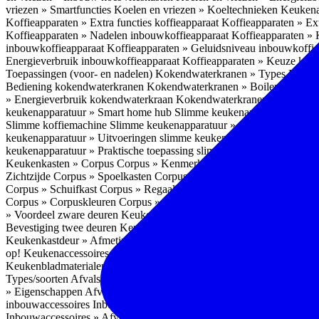
vriezen » Smartfuncties
Koelen en vriezen » Koeltechnieken
Keukena
Koffieapparaten » Extra functies koffieapparaat
Koffieapparaten » Ext
Koffieapparaten » Nadelen inbouwkoffieapparaat
Koffieapparaten »
inbouwkoffieapparaat
Koffieapparaten » Geluidsniveau inbouwkoffi
Energieverbruik inbouwkoffieapparaat
Koffieapparaten » Keuze koff
Toepassingen (voor- en nadelen)
Kokendwaterkranen » Types
Kokend
Bediening kokendwaterkranen
Kokendwaterkranen » Boilers koken
» Energieverbruik kokendwaterkraan
Kokendwaterkranen » Onderho
keukenapparatuur » Smart home hub
Slimme keukenapparatuur » Sl
Slimme koffiemachine
Slimme keukenapparatuur » Slimme stekker
S
keukenapparatuur » Uitvoeringen slimme keukenapparatuur
Slimme k
keukenapparatuur » Praktische toepassing slimme keukenapparatuur
Keukenkasten » Corpus
Corpus » Kenmerken
Corpus » Materiaal C
Zichtzijde
Corpus » Spoelkasten
Corpus » Soorten keukenkasten
Cor
Corpus » Schuifkast
Corpus » Regaalkast
Corpus » Afwijkend corpu
Corpus » Corpuskleuren
Corpus » Corpus in kleur
Corpus » Voordeel
» Voordeel zware deuren
Keukenkasten » Kastindeling
Keukenkaste
Bevestiging twee deuren
Keukenkastdeur » Vaatwasserdeur
Keukenka
Keukenkastdeur » Afmetingen
Keukenkastdeur » Hoogte front
Keuke
op!
Keukenaccessoires
Keukenaccessoires » Achterwanden
Achterwa
Keukenbladmaterialen als achterwand
Achterwanden » Hittebestendi
Types/soorten
Afvalsystemen » Installatie
Afvalsystemen » Inbouw i
» Eigenschappen
Afvalsystemen » Inhoud
Afvalsystemen » Energie
A
inbouwaccessoires
Inbouwaccessoires » Bestek- en ladeindelingen vo
Inbouwaccessoires » Afvalsystemen
Inbouwaccessoires » Inbouw korv