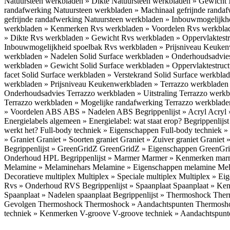
Natuursteen werkbladen » Dikte
Natuursteen werkbladen » Gewicht
randafwerking
Natuursteen werkbladen » Machinaal gefrijnde randa
gefrijnde randafwerking
Natuursteen werkbladen » Inbouwmogelijkh
werkbladen » Kenmerken
Rvs werkbladen » Voordelen
Rvs werkbla
» Dikte
Rvs werkbladen » Gewicht
Rvs werkbladen » Oppervlaktest
Inbouwmogelijkheid spoelbak
Rvs werkbladen » Prijsniveau
Keukenw
werkbladen » Nadelen
Solid Surface werkbladen » Onderhoudsadvi
werkbladen » Gewicht
Solid Surface werkbladen » Oppervlaktestruc
facet
Solid Surface werkbladen » Verstekrand
Solid Surface werkbla
werkbladen » Prijsniveau
Keukenwerkbladen » Terrazzo werkblade
Onderhoudsadvies
Terrazzo werkbladen » Uitstraling
Terrazzo werk
Terrazzo werkbladen » Mogelijke randafwerking
Terrazzo werkblade
» Voordelen ABS
ABS » Nadelen ABS
Begrippenlijst » Acryl
Acryl 
Energielabels algemeen » Energielabel: wat staat erop?
Begrippenlijs
werkt het?
Full-body techniek » Eigenschappen
Full-body techniek »
» Graniet
Graniet » Soorten graniet
Graniet » Zuiver graniet
Graniet 
Begrippenlijst » GreenGridZ
GreenGridZ » Eigenschappen GreenGr
Onderhoud HPL
Begrippenlijst » Marmer
Marmer » Kenmerken ma
Melamine » Melaminehars
Melamine » Eigenschappen melamine
Mel
Decoratieve multiplex
Multiplex » Speciale multiplex
Multiplex » Ei
Rvs » Onderhoud RVS
Begrippenlijst » Spaanplaat
Spaanplaat » Ke
Spaanplaat » Nadelen spaanplaat
Begrippenlijst » Thermoshock
Ther
Gevolgen Thermoshock
Thermoshock » Aandachtspunten Thermos
techniek » Kenmerken V-groove
V-groove techniek » Aandachtspun
Inloggen