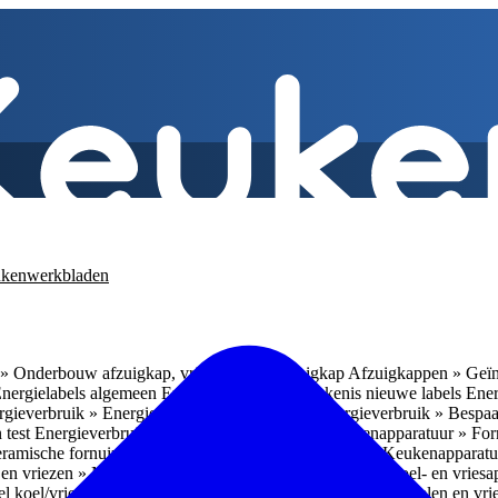
kenwerkbladen
» Onderbouw afzuigkap, vrijhangende afzuigkap
Afzuigkappen » Geïn
Energielabels algemeen
Energieverbruik » Betekenis nieuwe labels
Ener
gieverbruik » Energieverbruik in de praktijk
Energieverbruik » Bespaa
 test
Energieverbruik » 1
Energieverbruik » 5
Keukenapparatuur » Fo
eramische fornuizen
Keukenapparatuur » Inbouwlades
Keukenapparatu
en vriezen » Nismaten
Koelen en vriezen » Vrijstaande koel- en vries
el koel/vrieskasten
Koelen en vriezen » LED-verlichting
Koelen en vri