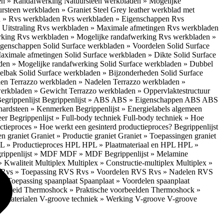
en » Randafwerking
Natuursteen werkbladen » Mogelijke
rsteen werkbladen » Graniet Steel Grey leather werkblad met
 » Rvs werkbladen
Rvs werkbladen » Eigenschappen
Rvs
Uitstraling
Rvs werkbladen » Maximale afmetingen
Rvs werkbladen
rking
Rvs werkbladen » Mogelijke randafwerking
Rvs werkbladen »
Eigenschappen
Solid Surface werkbladen » Voordelen
Solid Surface
Maximale afmetingen
Solid Surface werkbladen » Dikte
Solid Surface
aden » Mogelijke randafwerking
Solid Surface werkbladen » Dubbel
oelbak
Solid Surface werkbladen » Bijzonderheden
Solid Surface
len
Terrazzo werkbladen » Nadelen
Terrazzo werkbladen »
werkbladen » Gewicht
Terrazzo werkbladen » Oppervlaktestructuur
egrippenlijst
Begrippenlijst » ABS
ABS » Eigenschappen ABS
ABS
hardsteen » Kenmerken
Begrippenlijst » Energielabels algemeen
eer
Begrippenlijst » Full-body techniek
Full-body techniek » Hoe
ctieproces » Hoe werkt een gesinterd productieproces?
Begrippenlijst
en graniet
Graniet » Productie graniet
Graniet » Toepassingen graniet
L » Productieproces HPL
HPL » Plaatmateriaal en HPL
HPL »
rippenlijst » MDF
MDF » MDF
Begrippenlijst » Melamine
» Kwaliteit Multiplex
Multiplex » Constructie-multiplex
Multiplex »
S
Rvs » Toepassing RVS
Rvs » Voordelen RVS
Rvs » Nadelen RVS
 » Toepassing spaanplaat
Spaanplaat » Voordelen spaanplaat
ligheid
Thermoshock » Praktische voorbeelden
Thermoshock »
e materialen
V-groove techniek » Werking V-groove
V-groove