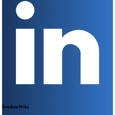
KeukenWiki