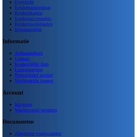
Overzicht
Keukenapparatuur
Keukenkasten
Keukenaccessoires
Keukenwerkbladen
Begrippenlijst
Informatie
Ambassadeurs
Contact
KeukenWiki App
Leeromgeving
Nieuwsbrief archief
Veelgestelde vragen
Account
Inloggen
Wachtwoord vergeten
Documenten
Algemene voorwaarden