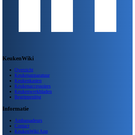
KeukenWiki
Overzicht
Keukenapparatuur
Keukenkasten
Keukenaccessoires
Keukenwerkbladen
Begrippenlijst
Informatie
Ambassadeurs
Contact
KeukenWiki App