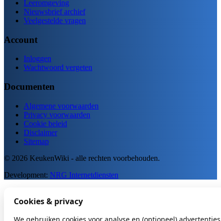
Leeromgeving
Nieuwsbrief archief
Veelgestelde vragen
Account
Inloggen
Wachtwoord vergeten
Documenten
Algemene voorwaarden
Privacy voorwaarden
Cookie beleid
Disclaimer
Sitemap
© 2026 KeukenWiki - alle rechten voorbehouden.
Development:
NRG Internetdiensten
Cookies & privacy
We gebruiken cookies voor analyse en (optioneel) advertenties.