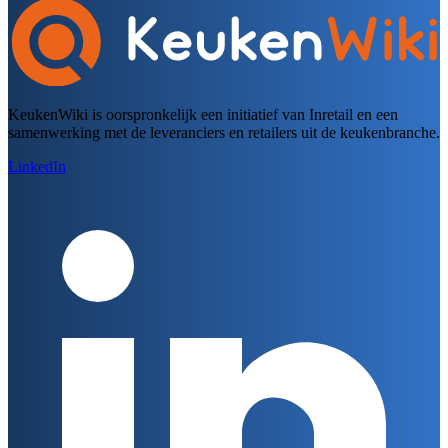
KeukenWiki is oorspronkelijk een initiatief van Inretail en een
samenwerking met de leveranciers en retailers uit de keukenbranche.
LinkedIn