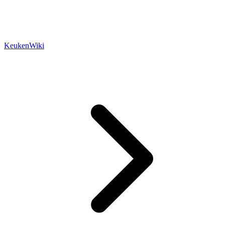
KeukenWiki