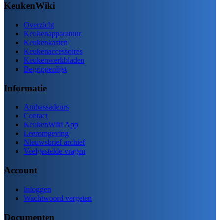
KeukenWiki
Overzicht
Keukenapparatuur
Keukenkasten
Keukenaccessoires
Keukenwerkbladen
Begrippenlijst
Informatie
Ambassadeurs
Contact
KeukenWiki App
Leeromgeving
Nieuwsbrief archief
Veelgestelde vragen
Account
Inloggen
Wachtwoord vergeten
Documenten