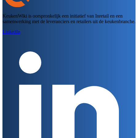
KeukenWiki is oorspronkelijk een initiatief van Inretail en een
samenwerking met de leveranciers en retailers uit de keukenbranche.
LinkedIn