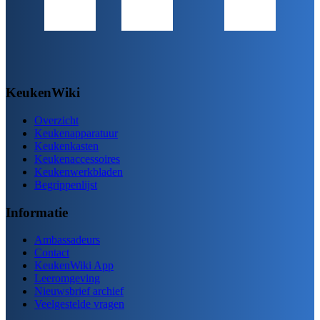
KeukenWiki
Overzicht
Keukenapparatuur
Keukenkasten
Keukenaccessoires
Keukenwerkbladen
Begrippenlijst
Informatie
Ambassadeurs
Contact
KeukenWiki App
Leeromgeving
Nieuwsbrief archief
Veelgestelde vragen