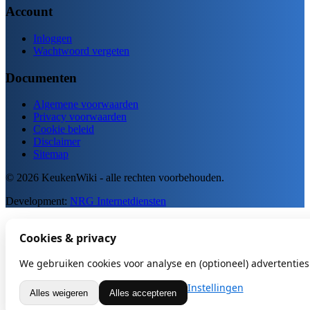
Account
Inloggen
Wachtwoord vergeten
Documenten
Algemene voorwaarden
Privacy voorwaarden
Cookie beleid
Disclaimer
Sitemap
© 2026 KeukenWiki - alle rechten voorbehouden.
Development:
NRG Internetdiensten
Cookies & privacy
We gebruiken cookies voor analyse en (optioneel) advertenties.
Instellingen
Alles weigeren
Alles accepteren