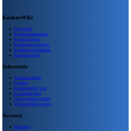
KeukenWiki
Overzicht
Keukenapparatuur
Keukenkasten
Keukenaccessoires
Keukenwerkbladen
Begrippenlijst
Informatie
Ambassadeurs
Contact
KeukenWiki App
Leeromgeving
Nieuwsbrief archief
Veelgestelde vragen
Account
Inloggen