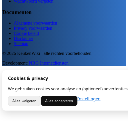
Wachtwoord vergeten
Documenten
Algemene voorwaarden
Privacy voorwaarden
Cookie beleid
Disclaimer
Sitemap
© 2026 KeukenWiki - alle rechten voorbehouden.
Development:
NRG Internetdiensten
Cookies & privacy
We gebruiken cookies voor analyse en (optioneel) advertenties.
Instellingen
Alles weigeren
Alles accepteren