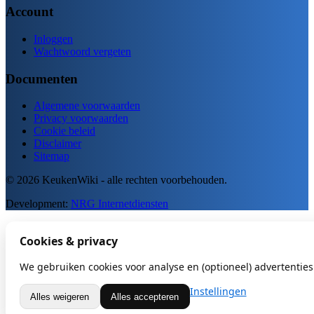
Account
Inloggen
Wachtwoord vergeten
Documenten
Algemene voorwaarden
Privacy voorwaarden
Cookie beleid
Disclaimer
Sitemap
© 2026 KeukenWiki - alle rechten voorbehouden.
Development:
NRG Internetdiensten
Cookies & privacy
We gebruiken cookies voor analyse en (optioneel) advertenties.
Instellingen
Alles weigeren
Alles accepteren