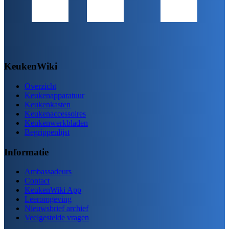
KeukenWiki
Overzicht
Keukenapparatuur
Keukenkasten
Keukenaccessoires
Keukenwerkbladen
Begrippenlijst
Informatie
Ambassadeurs
Contact
KeukenWiki App
Leeromgeving
Nieuwsbrief archief
Veelgestelde vragen