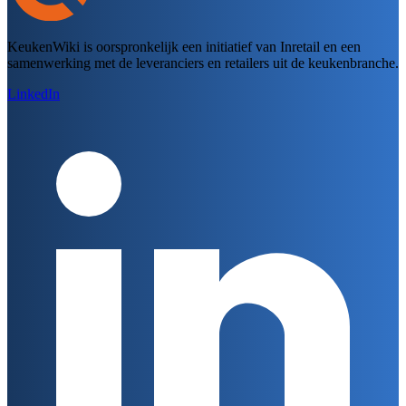
KeukenWiki is oorspronkelijk een initiatief van Inretail en een
samenwerking met de leveranciers en retailers uit de keukenbranche.
LinkedIn