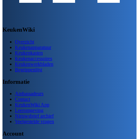
KeukenWiki
Overzicht
Keukenapparatuur
Keukenkasten
Keukenaccessoires
Keukenwerkbladen
Begrippenlijst
Informatie
Ambassadeurs
Contact
KeukenWiki App
Leeromgeving
Nieuwsbrief archief
Veelgestelde vragen
Account