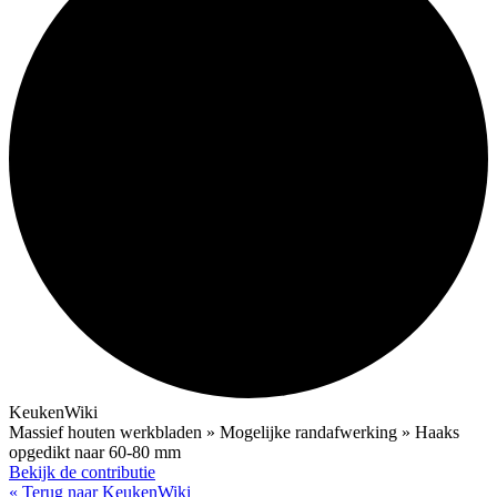
KeukenWiki
Massief houten werkbladen » Mogelijke randafwerking » Haaks
opgedikt naar 60-80 mm
Bekijk de contributie
« Terug naar KeukenWiki