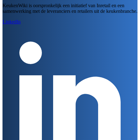
KeukenWiki is oorspronkelijk een initiatief van Inretail en een
samenwerking met de leveranciers en retailers uit de keukenbranche.
LinkedIn