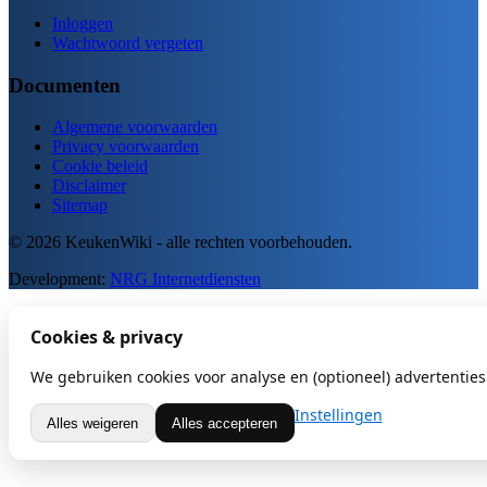
Inloggen
Wachtwoord vergeten
Documenten
Algemene voorwaarden
Privacy voorwaarden
Cookie beleid
Disclaimer
Sitemap
© 2026 KeukenWiki - alle rechten voorbehouden.
Development:
NRG Internetdiensten
Cookies & privacy
We gebruiken cookies voor analyse en (optioneel) advertenties.
Instellingen
Alles weigeren
Alles accepteren