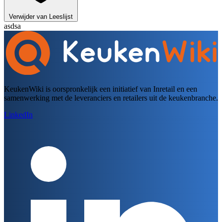
Verwijder van Leeslijst
asdsa
KeukenWiki is oorspronkelijk een initiatief van Inretail en een
samenwerking met de leveranciers en retailers uit de keukenbranche.
LinkedIn