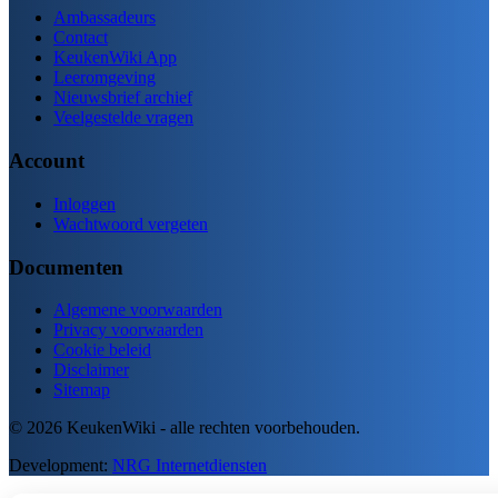
Ambassadeurs
Contact
KeukenWiki App
Leeromgeving
Nieuwsbrief archief
Veelgestelde vragen
Account
Inloggen
Wachtwoord vergeten
Documenten
Algemene voorwaarden
Privacy voorwaarden
Cookie beleid
Disclaimer
Sitemap
© 2026 KeukenWiki - alle rechten voorbehouden.
Development:
NRG Internetdiensten