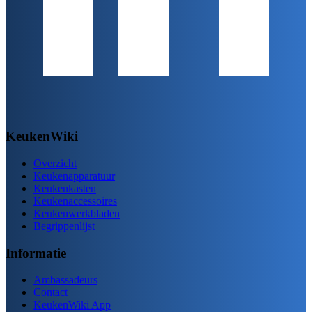
KeukenWiki
Overzicht
Keukenapparatuur
Keukenkasten
Keukenaccessoires
Keukenwerkbladen
Begrippenlijst
Informatie
Ambassadeurs
Contact
KeukenWiki App