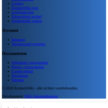
Contact
KeukenWiki App
Leeromgeving
Nieuwsbrief archief
Veelgestelde vragen
Account
Inloggen
Wachtwoord vergeten
Documenten
Algemene voorwaarden
Privacy voorwaarden
Cookie beleid
Disclaimer
Sitemap
© 2026 KeukenWiki - alle rechten voorbehouden.
Development:
NRG Internetdiensten