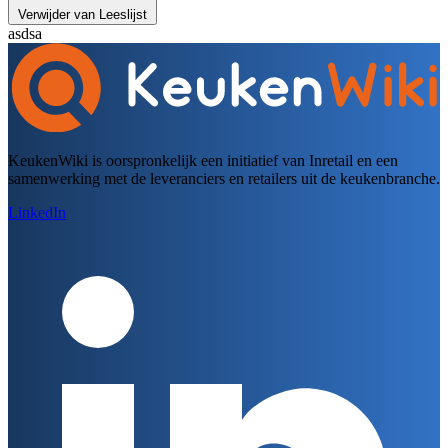
Verwijder van Leeslijst
asdsa
KeukenWiki is oorspronkelijk een initiatief van Inretail en een
samenwerking met de leveranciers en retailers uit de keukenbranche.
LinkedIn