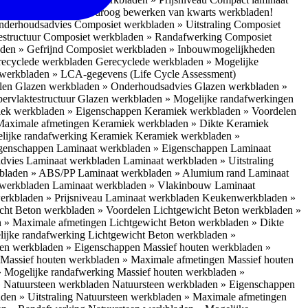
 bescherm je bij het droog bewerken van kwarts werkbladen!
nderhoudsadvies
Composiet werkbladen » Uitstraling
Composiet
estructuur
Composiet werkbladen » Randafwerking
Composiet
den » Gefrijnd
Composiet werkbladen » Inbouwmogelijkheden
recyclede werkbladen
Gerecyclede werkbladen » Mogelijke
werkbladen » LCA-gegevens (Life Cycle Assessment)
elen
Glazen werkbladen » Onderhoudsadvies
Glazen werkbladen »
ervlaktestructuur
Glazen werkbladen » Mogelijke randafwerkingen
ek werkbladen » Eigenschappen
Keramiek werkbladen » Voordelen
Maximale afmetingen
Keramiek werkbladen » Dikte
Keramiek
lijke randafwerking Keramiek
Keramiek werkbladen »
igenschappen
Laminaat werkbladen » Eigenschappen
Laminaat
dvies Laminaat werkbladen
Laminaat werkbladen » Uitstraling
kbladen » ABS/PP
Laminaat werkbladen » Alumium rand
Laminaat
 werkbladen
Laminaat werkbladen » Vlakinbouw
Laminaat
erkbladen » Prijsniveau Laminaat werkbladen
Keukenwerkbladen »
cht Beton werkbladen » Voordelen
Lichtgewicht Beton werkbladen »
n » Maximale afmetingen
Lichtgewicht Beton werkbladen » Dikte
lijke randafwerking
Lichtgewicht Beton werkbladen »
ten werkbladen » Eigenschappen
Massief houten werkbladen »
Massief houten werkbladen » Maximale afmetingen
Massief houten
» Mogelijke randafwerking
Massief houten werkbladen »
 Natuursteen werkbladen
Natuursteen werkbladen » Eigenschappen
den » Uitstraling
Natuursteen werkbladen » Maximale afmetingen