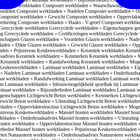
omposiet werkbladen
Composiet werkbladen » Waarschuwing Monteurs:
oordelen
Composiet werkbladen » Nadelen
Composiet werkbladen » O
omposiet werkbladen » Gewicht
Composiet werkbladen » Oppervlakt
erkering
Composiet werkbladen » Haaks - V-groef
Composiet werkbla
Gerecyclede werkbladen
Gerecyclede werkbladen » Eigenschappen ge
ing
Gerecyclede werkbladen » Certificeringen werkbladen
Gerecyclede 
enschappen
Glazen werkbladen » Voordelen
Glazen werkbladen » Nad
laden » Dikte
Glazen werkbladen » Gewicht
Glazen werkbladen » Opp
aden » Prijsniveau
Keukenwerkbladen » Keramiek werkbladen
Kerami
sadvies
Keramiek werkbladen » Kenmerken
Keramiek werkbladen » 
r
Keramiek werkbladen » Randafwerking
Keramiek werkbladen » Moge
Keukenwerkbladen » Laminaat werkbladen
Laminaat werkbladen » E
 » Nadelen Laminaat werkbladen
Laminaat werkbladen » Onderhoudsa
at werkbladen » Randafwerking Laminaat werkbladen
Laminaat wer
ant
Laminaat werkbladen » Inbouwmogelijkheid spoelbak bij Laminaat
inaat werkbladen » Bijzonderheden Laminaat werkbladen
Laminaat w
Eigenschappen
Lichtgewicht Beton werkbladen » Kenmerken
Lichtgewi
ewicht Beton werkbladen » Uitstraling
Lichtgewicht Beton werkblade
bladen » Oppervlaktestructuur
Lichtgewicht Beton werkbladen » Moge
jsniveau
Keukenwerkbladen » Massief houten werkbladen
Massief hou
rkbladen » Onderhoudsadvies
Massief houten werkbladen » Uitstraling
outen werkbladen » Oppervlaktestructuur
Massief houten werkbladen 
erheden
Massief houten werkbladen » Prijsniveau
Keukenwerkbladen »
elen
Natuursteen werkbladen » Onderhoudsadvies
Natuursteen werkbla