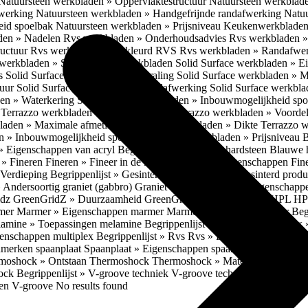
Natuursteen werkbladen » Oppervlaktestructuur
Natuursteen werkblad
fwerking
Natuursteen werkbladen » Handgefrijnde randafwerking
Natuu
eid spoelbak
Natuursteen werkbladen » Prijsniveau
Keukenwerkbladen
den » Nadelen
Rvs werkbladen » Onderhoudsadvies
Rvs werkbladen » 
ructuur
Rvs werkbladen » Gekleurd RVS
Rvs werkbladen » Randafwe
erkbladen » Solid Surface werkbladen
Solid Surface werkbladen » 
es
Solid Surface werkbladen » Uitstraling
Solid Surface werkbladen » 
tuur
Solid Surface werkbladen » Randafwerking
Solid Surface werkbl
den » Waterkering
Solid Surface werkbladen » Inbouwmogelijkheid sp
n
Terrazzo werkbladen » Eigenschappen
Terrazzo werkbladen » Voorde
bladen » Maximale afmetingen
Terrazzo werkbladen » Dikte
Terrazzo 
n » Inbouwmogelijkheid spoelbak
Terrazzo werkbladen » Prijsniveau
B
» Eigenschappen van acryl
Begrippenlijst » Blauwe hardsteen
Blauwe 
t » Fineren
Fineren » Fineer in de keuken
Fineren » Eigenschappen Fin
 Verdieping
Begrippenlijst » Gesinterd productieproces
Gesinterd produ
» Andersoortig graniet (gabbro)
Graniet » Gneis
Graniet » Eigenschapp
idz
GreenGridZ » Duurzaamheid GreenGridz
Begrippenlijst » HPL
HP
rmer
Marmer » Eigenschappen marmer
Marmer » Productie marmer
Beg
amine » Toepassingen melamine
Begrippenlijst » Multiplex
Multiplex 
genschappen multiplex
Begrippenlijst » Rvs
Rvs » Eigenschappen RV
nmerken spaanplaat
Spaanplaat » Eigenschappen spaanplaat
Spaanplaat
moshock » Ontstaan Thermoshock
Thermoshock » Materialen & gevoe
hock
Begrippenlijst » V-groove techniek
V-groove techniek » Toepasbar
ten V-groove
No results found