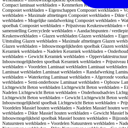
Compact laminaat werkbladen » Kenmerken
Keukenwerkbladen » C
Composiet werkbladen » Eigenschappen
Composiet werkbladen » V
werkbladen » Maximale afmetingen
Composiet werkbladen » Dikte
C
werkbladen » Mogelijke randafwerking
Composiet werkbladen » Wat
spoelbak
Composiet werkbladen » Prijsniveau
Keukenwerkbladen » 
samenstelling
Gerecyclede werkbladen » Aandachtspunten / verdiep
Keukenwerkbladen » Glazen werkbladen
Glazen werkbladen » Eig
Uitstraling
Glazen werkbladen » Maximale afmetingen
Glazen werkb
Glazen werkbladen » Inbouwmogelijkheden spoelbak
Glazen werkbl
Keramiek werkbladen » Nadelen
Keramiek werkbladen » Onderhoud
werkbladen » Gewicht
Keramiek werkbladen » Oppervlaktestructuu
Inbouwmogelijkheden spoelbak
Keramiek werkbladen » Prijsniveau
werkbladen » Voordelen Laminaat werkbladen
Laminaat werkbladen
Laminaat werkbladen
Laminaat werkbladen » Randafwerking
Lamina
werkbladen » Waterkering
Laminaat werkbladen » Afgeronde voork
werkbladen » Semi-onderbouw
Laminaat werkbladen » Opbouw
Lam
Lichtgewicht Beton werkbladen
Lichtgewicht Beton werkbladen » 
Nadelen
Lichtgewicht Beton werkbladen » Onderhoudsadvies
Lichtg
Lichtgewicht Beton werkbladen » Gewicht
Lichtgewicht Beton werk
Inbouwmogelijkheid spoelbak
Lichtgewicht Beton werkbladen » Pri
Voordelen
Massief houten werkbladen » Nadelen
Massief houten we
werkbladen » Dikte
Massief houten werkbladen » Gewicht
Massief h
Inbouwmogelijkheid spoelbak
Massief houten werkbladen » Bijzond
Natuursteen werkbladen » Voordelen
Natuursteen werkbladen » Nad