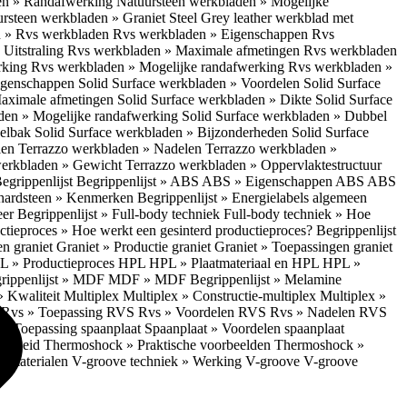
en » Randafwerking
Natuursteen werkbladen » Mogelijke
rsteen werkbladen » Graniet Steel Grey leather werkblad met
 » Rvs werkbladen
Rvs werkbladen » Eigenschappen
Rvs
Uitstraling
Rvs werkbladen » Maximale afmetingen
Rvs werkbladen
rking
Rvs werkbladen » Mogelijke randafwerking
Rvs werkbladen »
Eigenschappen
Solid Surface werkbladen » Voordelen
Solid Surface
Maximale afmetingen
Solid Surface werkbladen » Dikte
Solid Surface
aden » Mogelijke randafwerking
Solid Surface werkbladen » Dubbel
oelbak
Solid Surface werkbladen » Bijzonderheden
Solid Surface
len
Terrazzo werkbladen » Nadelen
Terrazzo werkbladen »
werkbladen » Gewicht
Terrazzo werkbladen » Oppervlaktestructuur
egrippenlijst
Begrippenlijst » ABS
ABS » Eigenschappen ABS
ABS
hardsteen » Kenmerken
Begrippenlijst » Energielabels algemeen
eer
Begrippenlijst » Full-body techniek
Full-body techniek » Hoe
ctieproces » Hoe werkt een gesinterd productieproces?
Begrippenlijst
en graniet
Graniet » Productie graniet
Graniet » Toepassingen graniet
L » Productieproces HPL
HPL » Plaatmateriaal en HPL
HPL »
rippenlijst » MDF
MDF » MDF
Begrippenlijst » Melamine
» Kwaliteit Multiplex
Multiplex » Constructie-multiplex
Multiplex »
S
Rvs » Toepassing RVS
Rvs » Voordelen RVS
Rvs » Nadelen RVS
 » Toepassing spaanplaat
Spaanplaat » Voordelen spaanplaat
ligheid
Thermoshock » Praktische voorbeelden
Thermoshock »
e materialen
V-groove techniek » Werking V-groove
V-groove