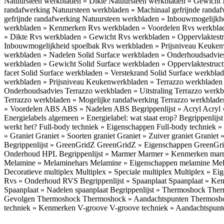
Natuursteen werkbladen » Dikte
Natuursteen werkbladen » Gewicht
randafwerking
Natuursteen werkbladen » Machinaal gefrijnde randa
gefrijnde randafwerking
Natuursteen werkbladen » Inbouwmogelijkh
werkbladen » Kenmerken
Rvs werkbladen » Voordelen
Rvs werkbla
» Dikte
Rvs werkbladen » Gewicht
Rvs werkbladen » Oppervlaktest
Inbouwmogelijkheid spoelbak
Rvs werkbladen » Prijsniveau
Keukenw
werkbladen » Nadelen
Solid Surface werkbladen » Onderhoudsadvi
werkbladen » Gewicht
Solid Surface werkbladen » Oppervlaktestruc
facet
Solid Surface werkbladen » Verstekrand
Solid Surface werkbla
werkbladen » Prijsniveau
Keukenwerkbladen » Terrazzo werkblade
Onderhoudsadvies
Terrazzo werkbladen » Uitstraling
Terrazzo werk
Terrazzo werkbladen » Mogelijke randafwerking
Terrazzo werkblade
» Voordelen ABS
ABS » Nadelen ABS
Begrippenlijst » Acryl
Acryl 
Energielabels algemeen » Energielabel: wat staat erop?
Begrippenlijs
werkt het?
Full-body techniek » Eigenschappen
Full-body techniek »
» Graniet
Graniet » Soorten graniet
Graniet » Zuiver graniet
Graniet 
Begrippenlijst » GreenGridZ
GreenGridZ » Eigenschappen GreenGr
Onderhoud HPL
Begrippenlijst » Marmer
Marmer » Kenmerken ma
Melamine » Melaminehars
Melamine » Eigenschappen melamine
Mel
Decoratieve multiplex
Multiplex » Speciale multiplex
Multiplex » Ei
Rvs » Onderhoud RVS
Begrippenlijst » Spaanplaat
Spaanplaat » Ke
Spaanplaat » Nadelen spaanplaat
Begrippenlijst » Thermoshock
Ther
Gevolgen Thermoshock
Thermoshock » Aandachtspunten Thermos
techniek » Kenmerken V-groove
V-groove techniek » Aandachtspun
Inloggen