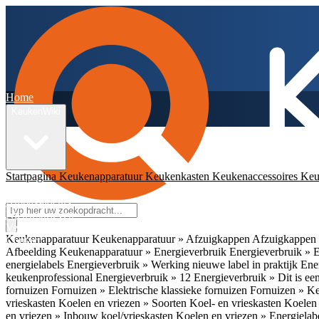
Home
KeukenWiki
Startpagina
Keukenapparatuur
Keukenkasten
Keukenaccessoires
Keu
App
Ambassadeurs
Nieuwsbrieven
Veelgestelde vragen
Keukenapparatuur
Keukenapparatuur » Afzuigkappen
Afzuigkappen 
Contact
Afbeelding
Keukenapparatuur » Energieverbruik
Energieverbruik » 
energielabels
Energieverbruik » Werking nieuwe label in praktijk
Ener
keukenprofessional
Energieverbruik » 12
Energieverbruik » Dit is een
fornuizen
Fornuizen » Elektrische klassieke fornuizen
Fornuizen » K
vrieskasten
Koelen en vriezen » Soorten Koel- en vrieskasten
Koelen 
en vriezen » Inbouw koel/vrieskasten
Koelen en vriezen » Energielab