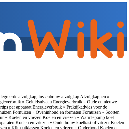
tegreerde afzuigkap, tussenbouw afzuigkap
Afzuigkappen »
gieverbruik » Geluidsniveau
Energieverbruik » Oude en nieuwe
rtips per apparaat
Energieverbruik » Praktijkadvies voor de
rnuizen
Fornuizen » Oveninhoud en formaten
Fornuizen » Soorten
ur » Koelen en vriezen
Koelen en vriezen » Warmtepomp koel-
apparaten
Koelen en vriezen » Onderbouw koelkast of vriezer
Koelen
ezen » Klimaatklassen
Koelen en vriezen » Onderhoud
Koelen en