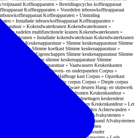
w/vrijstaand
Koffieapparaten » Bereidingscyclus koffieapparaat
ffieapparaat
Koffieapparaten » Voordelen inbouwkoffieapparaat
 inbouwkoffieapparaat
Koffieapparaten » Uitstraling
raten » Installatie inbouwkoffieapparaat
Koffieapparaten »
apparatuur » Kokendwaterkranen
Kokendwaterkranen »
or- en nadelen multifunctionele kranen
Kokendwaterkranen »
endwaterkranen » Installatie kokendwaterkraan
Kokendwaterkranen
tuur » Ovens
Keukenapparatuur » Slimme keukenapparatuur
Slimme
kenapparatuur » Slimme koelkast
Slimme keukenapparatuur »
ukenapparatuur » Eigenschappen Slimme keukenapparatuur
Slimme
napparatuur » Nadelen slimme keukenapparatuur
Slimme
ukenapparatuur
Keukenapparatuur » Vaatwassers
Keukenkasten
n
Corpus » Buitenkant zij-, boven- en onderpanelen
Corpus »
Corpus » Hoge kast
Corpus » Halfhoge kast
Corpus » Opzetkast
» Hoogte corpus
Corpus » Breedte corpus
Corpus » Diepte corpus
rk » Nadelen
Hang- en sluitwerk » Zware deuren
Hang- en sluitwerk
eukenkastdeur » Soorten deur- en ladefronten
Keukenkastdeur »
ur » Glijbevestiging
Keukenkastdeur » Afmetingen keukendeur
eur » Maatwerk
Keukenkastdeur » Deurgrepen
Keukenkastdeur » Let
terwanden
Achterwanden » Nadelen achterwanden
Achterwanden »
itstraling
Keukenaccessoires » Afvalsystemen
Afvalsystemen »
 » Inbouw in de spoelunit
Afvalsystemen » Vrijstaand
Afvalsystemen
s » Inbouwaccessoires
Inbouwaccessoires » Soorten
ade indelingen
Inbouwaccessoires » Handdoekhouder
nbouwaccessoires » Fire Safety Kit
Inbouwaccessoires » Lade