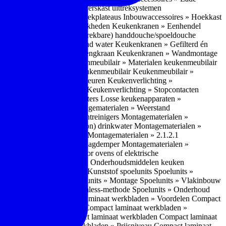
bouwaccessoires » Apothekerskast uittreksystemen
ccessoires » Hoekkast uittrekplateaus
Inbouwaccessoires » Hoekkast
ranen » Bedieningsmogelijkheden
Keukenkranen » Eenhendel
es
Keukenkranen » Met (uitrekbare) handdouche/spoeldouche
egen
Keukenkranen » Kokend water
Keukenkranen » Gefilterd én
age
Keukenkranen » Bladmengkraan
Keukenkranen » Wandmontage
illende meubeltypen
Keukenmeubilair » Materialen keukenmeubilair
bilair » Duurzaamheid keukenmeubilair
Keukenmeubilair »
Keukenverlichting » Lichtkleuren
Keukenverlichting »
verlichting » Dimbaarheid
Keukenverlichting » Stopcontacten
» Plintverwarming/plintheaters
Losse keukenapparaten »
 Luchtafvoersystemen
Montagematerialen » Weerstand
en
Montagematerialen » Luchtreinigers
Montagematerialen »
nsluitmateriaal voor (schoon) drinkwater
Montagematerialen »
steem van lades en deuren
Montagematerialen » 2.1.2.1
ontagematerialen » Waterslagdemper
Montagematerialen »
agematerialen » Kabels voor ovens of elektrische
erialen
Montagematerialen » Onderhoudsmiddelen keuken
 2.2 Kunststof
Spoelunits » Kunststof spoelunits
Spoelunits »
 » Montage spoelunit
Spoelunits » Montage
Spoelunits » Vlakinbouw
uw methode
Spoelunits » Rimless-methode
Spoelunits » Onderhoud
» Eigenschappen
Compact laminaat werkbladen » Voordelen Compact
ssief laminaat werkbladen
Compact laminaat werkbladen »
ijke randafwerking Compact laminaat werkbladen
Compact laminaat
naat
Compact laminaat werkbladen » Prijsniveau Compact laminaat