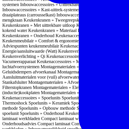
systemen
Inbouwaccessoires » Uittrekbare ladesystemen
Inbouwacces
Inbouwaccessoires » Kast-uittrek-systemen
Inbouwaccessoires » Hoe
draaiplateaus (carrousselkast)
Inbouwaccessoires » Onderhoud
Keuke
mengkraan
Keukenkranen » Tweegreepskraan
Keukenkranen » Touc
Keukenkranen » Met uittrekbare uitloop
Keukenkranen » Gefilterd w
kokend water
Keukenkranen » Materiaal
Keukenkranen » Pvd Techn
Keukenkranen » Onderhoud
Keukenaccessoires » Keukenmeubilair
Keukenmeubilair » Comfort & ergonomie
Keukenmeubilair » Design
Adviespunten keukenmeubilair
Keukenaccessoires » Keukenverlicht
Energie/aansluitwaarde (Watt)
Keukenverlichting » Leddriver
Keuken
Keukenverlichting » Qi
Keukenaccessoires » Losse keukenapparate
Vacumeerapparaat
Keukenaccessoires » Montagematerialen
Montagem
luchtafvoersystemen
Montagematerialen » Flexibele (ronde) afvoers
Geluidsdempers afvoerkanaal
Montagematerialen » Aansluitmaterial
Aansluitmaterialen voor (vuil) afvoerwater sifons
Montagematerialen 
Stankafsluiter
Montagematerialen » Afvoerpluggen t.b.v. spoelunits
M
Filterstopkranen
Montagematerialen » Elektra aansluitmateriaal
Monta
(inductie)kookplaten
Montagematerialen » Combiregelaar
Montagemat
Keukenaccessoires » Spoelunits
Spoelunits » Types/soorten
Spoelunit
Thermoshock
Spoelunits » Keramiek
Spoelunits » Tegelbakken
Spoel
methode
Spoelunits » Opbouw methode
Spoelunits » Onderbouw m
spoelunit
Spoelunits » Onderhoud
Keukenwerkbladen
Keukenwerkbl
laminaat werkbladen
Compact laminaat werkbladen » Nadelen Compa
Onderhoudsadvies Compact laminaat
Compact laminaat werkbladen »
werkbladen » Inbouwmogelijkheid spoelbak Compact laminaat werk