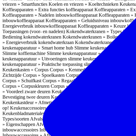
vriezen » Smartfuncties
Koelen en vriezen » Koeltechnieken
Keukena
Koffieapparaten » Extra functies koffieapparaat
Koffieapparaten » Ext
Koffieapparaten » Nadelen inbouwkoffieapparaat
Koffieapparaten »
inbouwkoffieapparaat
Koffieapparaten » Geluidsniveau inbouwkoffi
Energieverbruik inbouwkoffieapparaat
Koffieapparaten » Keuze koff
Toepassingen (voor- en nadelen)
Kokendwaterkranen » Types
Kokend
Bediening kokendwaterkranen
Kokendwaterkranen » Boilers koken
» Energieverbruik kokendwaterkraan
Kokendwaterkranen » Onderho
keukenapparatuur » Smart home hub
Slimme keukenapparatuur » Sl
Slimme koffiemachine
Slimme keukenapparatuur » Slimme stekker
S
keukenapparatuur » Uitvoeringen slimme keukenapparatuur
Slimme k
keukenapparatuur » Praktische toepassing slimme keukenapparatuur
Keukenkasten » Corpus
Corpus » Kenmerken
Corpus » Materiaal C
Zichtzijde
Corpus » Spoelkasten
Corpus » Soorten keukenkasten
Cor
Corpus » Schuifkast
Corpus » Regaalkast
Corpus » Afwijkend corpu
Corpus » Corpuskleuren
Corpus » Corpus in kleur
Corpus » Voordeel
» Voordeel zware deuren
Keukenkasten » Kastindeling
Keukenkaste
Bevestiging twee deuren
Keukenkastdeur » Vaatwasserdeur
Keukenka
Keukenkastdeur » Afmetingen
Keukenkastdeur » Hoogte front
Keuke
op!
Keukenaccessoires
Keukenaccessoires » Achterwanden
Achterwa
Keukenbladmaterialen als achterwand
Achterwanden » Hittebestendi
Types/soorten
Afvalsystemen » Installatie
Afvalsystemen » Inbouw i
» Eigenschappen
Afvalsystemen » Inhoud
Afvalsystemen » Energie
A
inbouwaccessoires
Inbouwaccessoires » Bestek- en ladeindelingen vo
Inbouwaccessoires » Afvalsystemen
Inbouwaccessoires » Inbouw korv