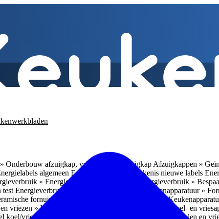
kenwerkbladen
» Onderbouw afzuigkap, vrijhangende afzuigkap
Afzuigkappen » Geïn
Energielabels algemeen
Energieverbruik » Betekenis nieuwe labels
Ener
gieverbruik » Energieverbruik in de praktijk
Energieverbruik » Bespaa
 test
Energieverbruik » 1
Energieverbruik » 5
Keukenapparatuur » Fo
eramische fornuizen
Keukenapparatuur » Inbouwlades
Keukenapparatu
en vriezen » Nismaten
Koelen en vriezen » Vrijstaande koel- en vries
el koel/vrieskasten
Koelen en vriezen » LED-verlichting
Koelen en vri