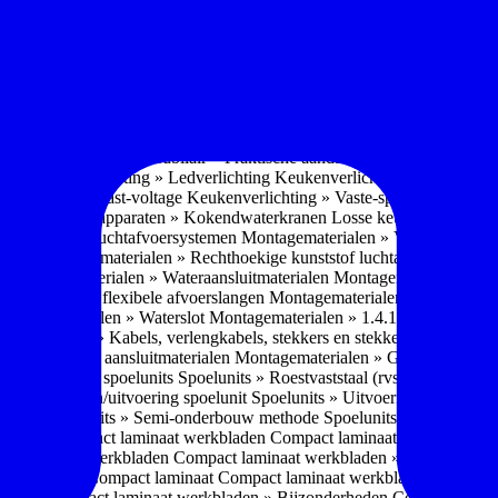
soires » Kast systemen
Inbouwaccessoires » Kast-inbouw-systemen
In
kkast systemen
Inbouwaccessoires » Hoekkast uittreksystemen
Inbouwa
naccessoires » Keukenkranen
Keukenkranen » Types/soorten
Keukenk
h kraan
Keukenkranen » Infrarood kraan
Keukenkranen » Extra functi
ater
Keukenkranen » Gekoeld water
Keukenkranen » Koolzuur toevo
iek (pvd)
Keukenkranen » Vorm Keukenkraan
Keukenkranen » Mont
Keukenmeubilair » Wat is keukenmeubilair?
Keukenmeubilair » Versch
trends 2026
Keukenmeubilair » Praktische aandachtspunten
Keukenmeu
ing
Keukenverlichting » Ledverlichting
Keukenverlichting » Installatie
verlichting » Vast-voltage
Keukenverlichting » Vaste-spanning
Keuken
n
Losse keukenapparaten » Kokendwaterkranen
Losse keukenapparaten 
aterialen » Luchtafvoersystemen
Montagematerialen » Verschillende
langen
Montagematerialen » Rechthoekige kunststof luchtafvoersystem
en
Montagematerialen » Wateraansluitmaterialen
Montagematerialen » Aa
» 1.2.1 Ronde flexibele afvoerslangen
Montagematerialen » Dempingsy
ontagematerialen » Waterslot
Montagematerialen » 1.4.1 Plasmafilter
M
gematerialen » Kabels, verlengkabels, stekkers en stekkerblokken
Mont
erialen » Gas aansluitmaterialen
Montagematerialen » Gasaansluitmat
s » Materialen spoelunits
Spoelunits » Roestvaststaal (rvs)
Spoelunits »
units » Design/uitvoering spoelunit
Spoelunits » Uitvoering
Spoelunits
ethode
Spoelunits » Semi-onderbouw methode
Spoelunits » Tussenbo
aden » Compact laminaat werkbladen
Compact laminaat werkbladen 
ct laminaat werkbladen
Compact laminaat werkbladen » Nanotech ma
 Uitstraling Compact laminaat
Compact laminaat werkbladen » Mogel
bladen
Compact laminaat werkbladen » Bijzonderheden Compact lami