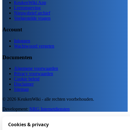
KeukenWiki App
Leeromgeving
Nieuwsbrief archief
Veelgestelde vragen
Account
Inloggen
Wachtwoord vergeten
Documenten
Algemene voorwaarden
Privacy voorwaarden
Cookie beleid
Disclaimer
Sitemap
© 2026 KeukenWiki - alle rechten voorbehouden.
Development:
NRG Internetdiensten
Cookies & privacy