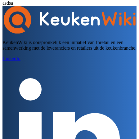
asdsa
KeukenWiki is oorspronkelijk een initiatief van Inretail en een
samenwerking met de leveranciers en retailers uit de keukenbranche.
LinkedIn