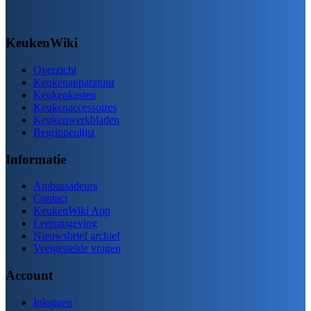
KeukenWiki
Overzicht
Keukenapparatuur
Keukenkasten
Keukenaccessoires
Keukenwerkbladen
Begrippenlijst
Informatie
Ambassadeurs
Contact
KeukenWiki App
Leeromgeving
Nieuwsbrief archief
Veelgestelde vragen
Account
Inloggen