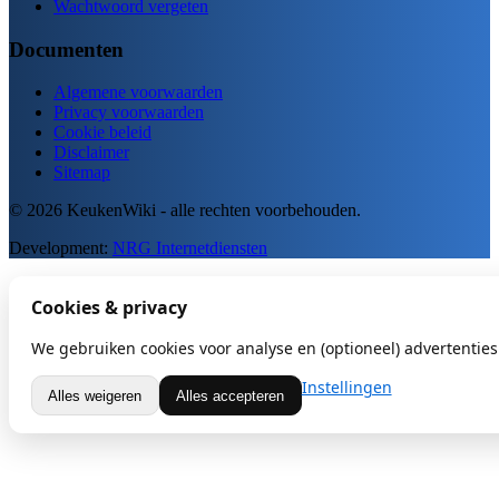
Wachtwoord vergeten
Documenten
Algemene voorwaarden
Privacy voorwaarden
Cookie beleid
Disclaimer
Sitemap
© 2026 KeukenWiki - alle rechten voorbehouden.
Development:
NRG Internetdiensten
Cookies & privacy
We gebruiken cookies voor analyse en (optioneel) advertenties.
Instellingen
Alles weigeren
Alles accepteren