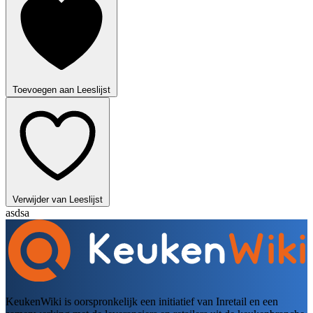
Toevoegen aan Leeslijst
Verwijder van Leeslijst
asdsa
KeukenWiki is oorspronkelijk een initiatief van Inretail en een