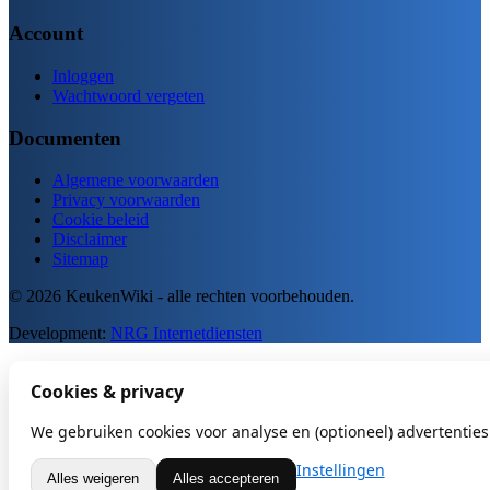
Account
Inloggen
Wachtwoord vergeten
Documenten
Algemene voorwaarden
Privacy voorwaarden
Cookie beleid
Disclaimer
Sitemap
© 2026 KeukenWiki - alle rechten voorbehouden.
Development:
NRG Internetdiensten
Cookies & privacy
We gebruiken cookies voor analyse en (optioneel) advertenties.
Instellingen
Alles weigeren
Alles accepteren