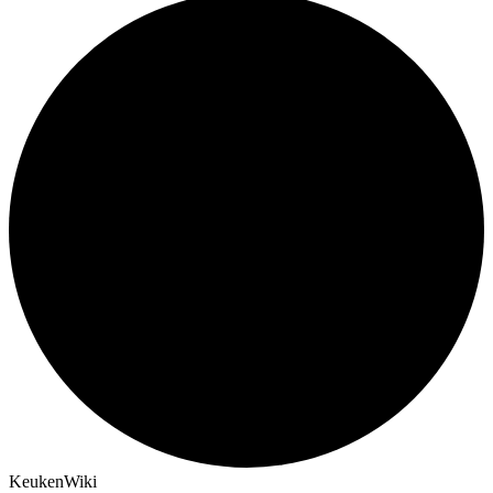
KeukenWiki