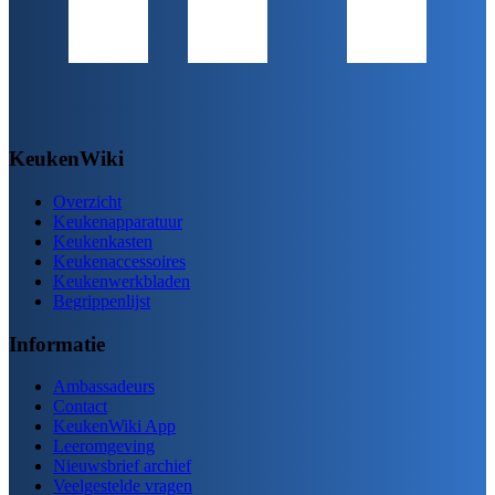
KeukenWiki
Overzicht
Keukenapparatuur
Keukenkasten
Keukenaccessoires
Keukenwerkbladen
Begrippenlijst
Informatie
Ambassadeurs
Contact
KeukenWiki App
Leeromgeving
Nieuwsbrief archief
Veelgestelde vragen