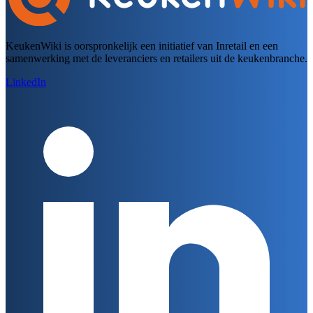
KeukenWiki is oorspronkelijk een initiatief van Inretail en een
samenwerking met de leveranciers en retailers uit de keukenbranche.
LinkedIn