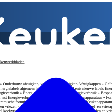
kenwerkbladen
» Onderbouw afzuigkap, vrijhangende afzuigkap
Afzuigkappen » Geïn
Energielabels algemeen
Energieverbruik » Betekenis nieuwe labels
Ener
gieverbruik » Energieverbruik in de praktijk
Energieverbruik » Bespaa
 test
Energieverbruik » 1
Energieverbruik » 5
Keukenapparatuur » Fo
eramische fornuizen
Keukenapparatuur » Inbouwlades
Keukenapparatu
en vriezen » Nismaten
Koelen en vriezen » Vrijstaande koel- en vries
el koel/vrieskasten
Koelen en vriezen » LED-verlichting
Koelen en vri