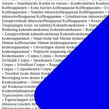
vriezen » Smartfuncties
Koelen en vriezen » Koeltechnieken
Keukena
Koffieapparaten » Extra functies koffieapparaat
Koffieapparaten » Ext
Koffieapparaten » Nadelen inbouwkoffieapparaat
Koffieapparaten »
inbouwkoffieapparaat
Koffieapparaten » Geluidsniveau inbouwkoffi
Energieverbruik inbouwkoffieapparaat
Koffieapparaten » Keuze koff
Toepassingen (voor- en nadelen)
Kokendwaterkranen » Types
Kokend
Bediening kokendwaterkranen
Kokendwaterkranen » Boilers koken
» Energieverbruik kokendwaterkraan
Kokendwaterkranen » Onderho
keukenapparatuur » Smart home hub
Slimme keukenapparatuur » Sl
Slimme koffiemachine
Slimme keukenapparatuur » Slimme stekker
S
keukenapparatuur » Uitvoeringen slimme keukenapparatuur
Slimme k
keukenapparatuur » Praktische toepassing slimme keukenapparatuur
Keukenkasten » Corpus
Corpus » Kenmerken
Corpus » Materiaal C
Zichtzijde
Corpus » Spoelkasten
Corpus » Soorten keukenkasten
Cor
Corpus » Schuifkast
Corpus » Regaalkast
Corpus » Afwijkend corpu
Corpus » Corpuskleuren
Corpus » Corpus in kleur
Corpus » Voordeel
» Voordeel zware deuren
Keukenkasten » Kastindeling
Keukenkaste
Bevestiging twee deuren
Keukenkastdeur » Vaatwasserdeur
Keukenka
Keukenkastdeur » Afmetingen
Keukenkastdeur » Hoogte front
Keuke
op!
Keukenaccessoires
Keukenaccessoires » Achterwanden
Achterwa
Keukenbladmaterialen als achterwand
Achterwanden » Hittebestendi
Types/soorten
Afvalsystemen » Installatie
Afvalsystemen » Inbouw i
» Eigenschappen
Afvalsystemen » Inhoud
Afvalsystemen » Energie
A
inbouwaccessoires
Inbouwaccessoires » Bestek- en ladeindelingen vo
Inbouwaccessoires » Afvalsystemen
Inbouwaccessoires » Inbouw korv