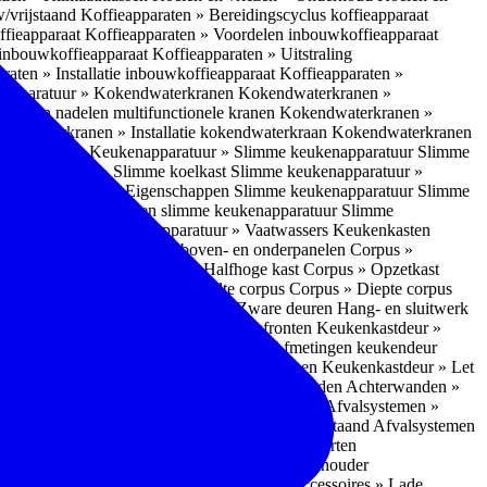
w/vrijstaand
Koffieapparaten » Bereidingscyclus koffieapparaat
ffieapparaat
Koffieapparaten » Voordelen inbouwkoffieapparaat
 inbouwkoffieapparaat
Koffieapparaten » Uitstraling
raten » Installatie inbouwkoffieapparaat
Koffieapparaten »
apparatuur » Kokendwaterkranen
Kokendwaterkranen »
or- en nadelen multifunctionele kranen
Kokendwaterkranen »
endwaterkranen » Installatie kokendwaterkraan
Kokendwaterkranen
tuur » Ovens
Keukenapparatuur » Slimme keukenapparatuur
Slimme
kenapparatuur » Slimme koelkast
Slimme keukenapparatuur »
ukenapparatuur » Eigenschappen Slimme keukenapparatuur
Slimme
napparatuur » Nadelen slimme keukenapparatuur
Slimme
ukenapparatuur
Keukenapparatuur » Vaatwassers
Keukenkasten
n
Corpus » Buitenkant zij-, boven- en onderpanelen
Corpus »
Corpus » Hoge kast
Corpus » Halfhoge kast
Corpus » Opzetkast
» Hoogte corpus
Corpus » Breedte corpus
Corpus » Diepte corpus
rk » Nadelen
Hang- en sluitwerk » Zware deuren
Hang- en sluitwerk
eukenkastdeur » Soorten deur- en ladefronten
Keukenkastdeur »
ur » Glijbevestiging
Keukenkastdeur » Afmetingen keukendeur
eur » Maatwerk
Keukenkastdeur » Deurgrepen
Keukenkastdeur » Let
terwanden
Achterwanden » Nadelen achterwanden
Achterwanden »
itstraling
Keukenaccessoires » Afvalsystemen
Afvalsystemen »
 » Inbouw in de spoelunit
Afvalsystemen » Vrijstaand
Afvalsystemen
s » Inbouwaccessoires
Inbouwaccessoires » Soorten
ade indelingen
Inbouwaccessoires » Handdoekhouder
nbouwaccessoires » Fire Safety Kit
Inbouwaccessoires » Lade