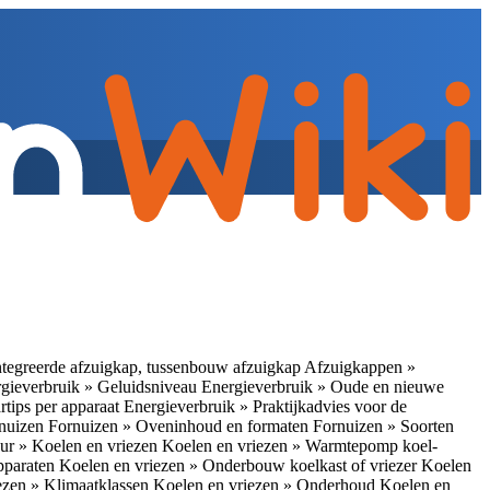
tegreerde afzuigkap, tussenbouw afzuigkap
Afzuigkappen »
gieverbruik » Geluidsniveau
Energieverbruik » Oude en nieuwe
rtips per apparaat
Energieverbruik » Praktijkadvies voor de
rnuizen
Fornuizen » Oveninhoud en formaten
Fornuizen » Soorten
ur » Koelen en vriezen
Koelen en vriezen » Warmtepomp koel-
apparaten
Koelen en vriezen » Onderbouw koelkast of vriezer
Koelen
ezen » Klimaatklassen
Koelen en vriezen » Onderhoud
Koelen en