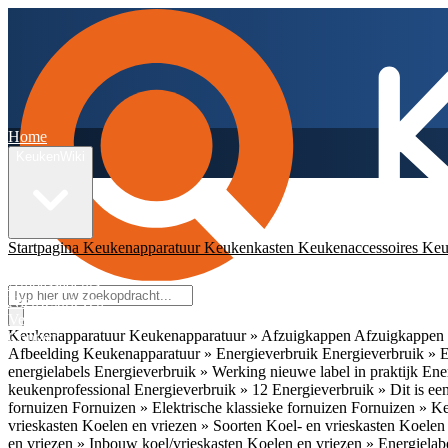
Home
KeukenWiki
Startpagina
Keukenapparatuur
Keukenkasten
Keukenaccessoires
Keu
App
Ambassadeurs
Nieuwsbrieven
Veelgestelde vragen
Keukenapparatuur
Keukenapparatuur » Afzuigkappen
Afzuigkappen 
Contact
Afbeelding
Keukenapparatuur » Energieverbruik
Energieverbruik » 
energielabels
Energieverbruik » Werking nieuwe label in praktijk
Ener
keukenprofessional
Energieverbruik » 12
Energieverbruik » Dit is een
fornuizen
Fornuizen » Elektrische klassieke fornuizen
Fornuizen » K
vrieskasten
Koelen en vriezen » Soorten Koel- en vrieskasten
Koelen 
en vriezen » Inbouw koel/vrieskasten
Koelen en vriezen » Energielab