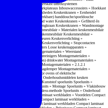
bouwaccessoires » Apothekerskast uittreksystemen
ccessoires » Hoekkast uittrekplateaus
Inbouwaccessoires » Hoekkast
ranen » Bedieningsmogelijkheden
Keukenkranen » Eenhendel
es
Keukenkranen » Met (uitrekbare) handdouche/spoeldouche
egen
Keukenkranen » Kokend water
Keukenkranen » Gefilterd én
age
Keukenkranen » Bladmengkraan
Keukenkranen » Wandmontage
illende meubeltypen
Keukenmeubilair » Materialen keukenmeubilair
bilair » Duurzaamheid keukenmeubilair
Keukenmeubilair »
Keukenverlichting » Lichtkleuren
Keukenverlichting »
verlichting » Dimbaarheid
Keukenverlichting » Stopcontacten
» Plintverwarming/plintheaters
Losse keukenapparaten »
 Luchtafvoersystemen
Montagematerialen » Weerstand
en
Montagematerialen » Luchtreinigers
Montagematerialen »
nsluitmateriaal voor (schoon) drinkwater
Montagematerialen »
steem van lades en deuren
Montagematerialen » 2.1.2.1
ontagematerialen » Waterslagdemper
Montagematerialen »
agematerialen » Kabels voor ovens of elektrische
erialen
Montagematerialen » Onderhoudsmiddelen keuken
 2.2 Kunststof
Spoelunits » Kunststof spoelunits
Spoelunits »
 » Montage spoelunit
Spoelunits » Montage
Spoelunits » Vlakinbouw
uw methode
Spoelunits » Rimless-methode
Spoelunits » Onderhoud
» Eigenschappen
Compact laminaat werkbladen » Voordelen Compact
ssief laminaat werkbladen
Compact laminaat werkbladen »
ijke randafwerking Compact laminaat werkbladen
Compact laminaat
naat
Compact laminaat werkbladen » Prijsniveau Compact laminaat