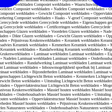
omposiet werkbladen
Composiet werkbladen » Waarschuwing Monteurs:
oordelen
Composiet werkbladen » Nadelen
Composiet werkbladen » O
omposiet werkbladen » Gewicht
Composiet werkbladen » Oppervlakt
erkering
Composiet werkbladen » Haaks - V-groef
Composiet werkbla
Gerecyclede werkbladen
Gerecyclede werkbladen » Eigenschappen ge
ing
Gerecyclede werkbladen » Certificeringen werkbladen
Gerecyclede 
enschappen
Glazen werkbladen » Voordelen
Glazen werkbladen » Nad
laden » Dikte
Glazen werkbladen » Gewicht
Glazen werkbladen » Opp
aden » Prijsniveau
Keukenwerkbladen » Keramiek werkbladen
Kerami
sadvies
Keramiek werkbladen » Kenmerken
Keramiek werkbladen » 
r
Keramiek werkbladen » Randafwerking
Keramiek werkbladen » Moge
Keukenwerkbladen » Laminaat werkbladen
Laminaat werkbladen » E
 » Nadelen Laminaat werkbladen
Laminaat werkbladen » Onderhoudsa
at werkbladen » Randafwerking Laminaat werkbladen
Laminaat wer
ant
Laminaat werkbladen » Inbouwmogelijkheid spoelbak bij Laminaat
inaat werkbladen » Bijzonderheden Laminaat werkbladen
Laminaat w
Eigenschappen
Lichtgewicht Beton werkbladen » Kenmerken
Lichtgewi
ewicht Beton werkbladen » Uitstraling
Lichtgewicht Beton werkblade
bladen » Oppervlaktestructuur
Lichtgewicht Beton werkbladen » Moge
jsniveau
Keukenwerkbladen » Massief houten werkbladen
Massief hou
rkbladen » Onderhoudsadvies
Massief houten werkbladen » Uitstraling
outen werkbladen » Oppervlaktestructuur
Massief houten werkbladen 
erheden
Massief houten werkbladen » Prijsniveau
Keukenwerkbladen »
elen
Natuursteen werkbladen » Onderhoudsadvies
Natuursteen werkbla