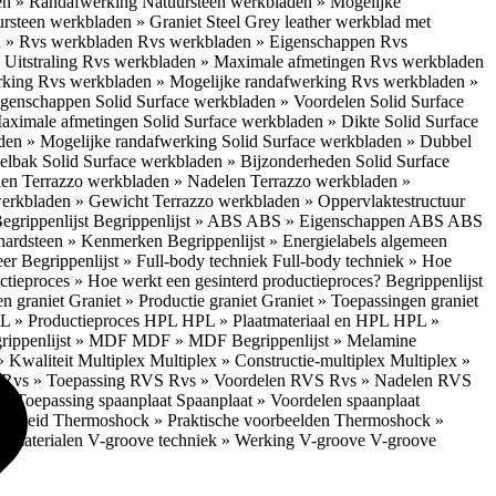
en » Randafwerking
Natuursteen werkbladen » Mogelijke
rsteen werkbladen » Graniet Steel Grey leather werkblad met
 » Rvs werkbladen
Rvs werkbladen » Eigenschappen
Rvs
Uitstraling
Rvs werkbladen » Maximale afmetingen
Rvs werkbladen
rking
Rvs werkbladen » Mogelijke randafwerking
Rvs werkbladen »
Eigenschappen
Solid Surface werkbladen » Voordelen
Solid Surface
Maximale afmetingen
Solid Surface werkbladen » Dikte
Solid Surface
aden » Mogelijke randafwerking
Solid Surface werkbladen » Dubbel
oelbak
Solid Surface werkbladen » Bijzonderheden
Solid Surface
len
Terrazzo werkbladen » Nadelen
Terrazzo werkbladen »
werkbladen » Gewicht
Terrazzo werkbladen » Oppervlaktestructuur
egrippenlijst
Begrippenlijst » ABS
ABS » Eigenschappen ABS
ABS
hardsteen » Kenmerken
Begrippenlijst » Energielabels algemeen
eer
Begrippenlijst » Full-body techniek
Full-body techniek » Hoe
ctieproces » Hoe werkt een gesinterd productieproces?
Begrippenlijst
en graniet
Graniet » Productie graniet
Graniet » Toepassingen graniet
L » Productieproces HPL
HPL » Plaatmateriaal en HPL
HPL »
rippenlijst » MDF
MDF » MDF
Begrippenlijst » Melamine
» Kwaliteit Multiplex
Multiplex » Constructie-multiplex
Multiplex »
S
Rvs » Toepassing RVS
Rvs » Voordelen RVS
Rvs » Nadelen RVS
 » Toepassing spaanplaat
Spaanplaat » Voordelen spaanplaat
ligheid
Thermoshock » Praktische voorbeelden
Thermoshock »
e materialen
V-groove techniek » Werking V-groove
V-groove