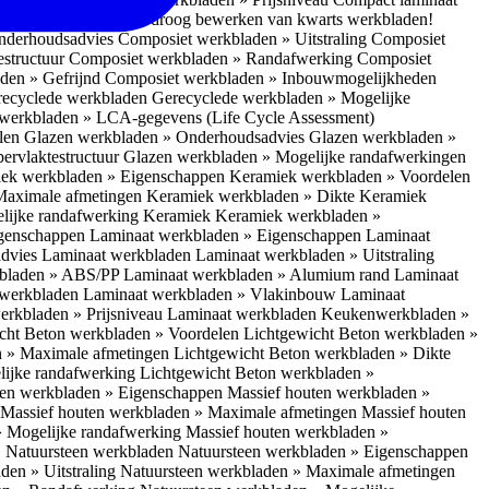
 bescherm je bij het droog bewerken van kwarts werkbladen!
nderhoudsadvies
Composiet werkbladen » Uitstraling
Composiet
estructuur
Composiet werkbladen » Randafwerking
Composiet
den » Gefrijnd
Composiet werkbladen » Inbouwmogelijkheden
recyclede werkbladen
Gerecyclede werkbladen » Mogelijke
werkbladen » LCA-gegevens (Life Cycle Assessment)
elen
Glazen werkbladen » Onderhoudsadvies
Glazen werkbladen »
ervlaktestructuur
Glazen werkbladen » Mogelijke randafwerkingen
ek werkbladen » Eigenschappen
Keramiek werkbladen » Voordelen
Maximale afmetingen
Keramiek werkbladen » Dikte
Keramiek
lijke randafwerking Keramiek
Keramiek werkbladen »
igenschappen
Laminaat werkbladen » Eigenschappen
Laminaat
dvies Laminaat werkbladen
Laminaat werkbladen » Uitstraling
kbladen » ABS/PP
Laminaat werkbladen » Alumium rand
Laminaat
 werkbladen
Laminaat werkbladen » Vlakinbouw
Laminaat
erkbladen » Prijsniveau Laminaat werkbladen
Keukenwerkbladen »
cht Beton werkbladen » Voordelen
Lichtgewicht Beton werkbladen »
n » Maximale afmetingen
Lichtgewicht Beton werkbladen » Dikte
lijke randafwerking
Lichtgewicht Beton werkbladen »
ten werkbladen » Eigenschappen
Massief houten werkbladen »
Massief houten werkbladen » Maximale afmetingen
Massief houten
» Mogelijke randafwerking
Massief houten werkbladen »
 Natuursteen werkbladen
Natuursteen werkbladen » Eigenschappen
den » Uitstraling
Natuursteen werkbladen » Maximale afmetingen