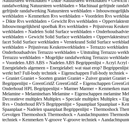
Natuursteen werkbladen » Dikte
Natuursteen werkbladen » Gewicht
randafwerking
Natuursteen werkbladen » Machinaal gefrijnde randa
gefrijnde randafwerking
Natuursteen werkbladen » Inbouwmogelijkh
werkbladen » Kenmerken
Rvs werkbladen » Voordelen
Rvs werkbla
» Dikte
Rvs werkbladen » Gewicht
Rvs werkbladen » Oppervlaktest
Inbouwmogelijkheid spoelbak
Rvs werkbladen » Prijsniveau
Keukenw
werkbladen » Nadelen
Solid Surface werkbladen » Onderhoudsadvi
werkbladen » Gewicht
Solid Surface werkbladen » Oppervlaktestruc
facet
Solid Surface werkbladen » Verstekrand
Solid Surface werkbla
werkbladen » Prijsniveau
Keukenwerkbladen » Terrazzo werkblade
Onderhoudsadvies
Terrazzo werkbladen » Uitstraling
Terrazzo werk
Terrazzo werkbladen » Mogelijke randafwerking
Terrazzo werkblade
» Voordelen ABS
ABS » Nadelen ABS
Begrippenlijst » Acryl
Acryl 
Energielabels algemeen » Energielabel: wat staat erop?
Begrippenlijs
werkt het?
Full-body techniek » Eigenschappen
Full-body techniek »
» Graniet
Graniet » Soorten graniet
Graniet » Zuiver graniet
Graniet 
Begrippenlijst » GreenGridZ
GreenGridZ » Eigenschappen GreenGr
Onderhoud HPL
Begrippenlijst » Marmer
Marmer » Kenmerken ma
Melamine » Melaminehars
Melamine » Eigenschappen melamine
Mel
Decoratieve multiplex
Multiplex » Speciale multiplex
Multiplex » Ei
Rvs » Onderhoud RVS
Begrippenlijst » Spaanplaat
Spaanplaat » Ke
Spaanplaat » Nadelen spaanplaat
Begrippenlijst » Thermoshock
Ther
Gevolgen Thermoshock
Thermoshock » Aandachtspunten Thermos
techniek » Kenmerken V-groove
V-groove techniek » Aandachtspun
Inloggen