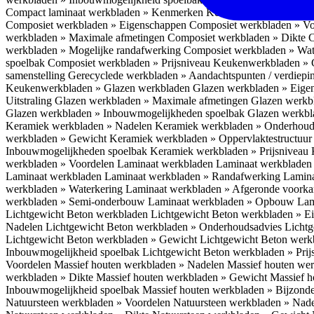
Compact laminaat werkbladen » Kenmerken
Keukenwerkbladen » C
Composiet werkbladen » Eigenschappen
Composiet werkbladen » V
werkbladen » Maximale afmetingen
Composiet werkbladen » Dikte
C
werkbladen » Mogelijke randafwerking
Composiet werkbladen » Wat
spoelbak
Composiet werkbladen » Prijsniveau
Keukenwerkbladen » 
samenstelling
Gerecyclede werkbladen » Aandachtspunten / verdiep
Keukenwerkbladen » Glazen werkbladen
Glazen werkbladen » Eig
Uitstraling
Glazen werkbladen » Maximale afmetingen
Glazen werkb
Glazen werkbladen » Inbouwmogelijkheden spoelbak
Glazen werkbl
Keramiek werkbladen » Nadelen
Keramiek werkbladen » Onderhoud
werkbladen » Gewicht
Keramiek werkbladen » Oppervlaktestructuu
Inbouwmogelijkheden spoelbak
Keramiek werkbladen » Prijsniveau
werkbladen » Voordelen Laminaat werkbladen
Laminaat werkbladen
Laminaat werkbladen
Laminaat werkbladen » Randafwerking
Lamina
werkbladen » Waterkering
Laminaat werkbladen » Afgeronde voork
werkbladen » Semi-onderbouw
Laminaat werkbladen » Opbouw
Lam
Lichtgewicht Beton werkbladen
Lichtgewicht Beton werkbladen » 
Nadelen
Lichtgewicht Beton werkbladen » Onderhoudsadvies
Lichtg
Lichtgewicht Beton werkbladen » Gewicht
Lichtgewicht Beton werk
Inbouwmogelijkheid spoelbak
Lichtgewicht Beton werkbladen » Pri
Voordelen
Massief houten werkbladen » Nadelen
Massief houten we
werkbladen » Dikte
Massief houten werkbladen » Gewicht
Massief h
Inbouwmogelijkheid spoelbak
Massief houten werkbladen » Bijzond
Natuursteen werkbladen » Voordelen
Natuursteen werkbladen » Nad