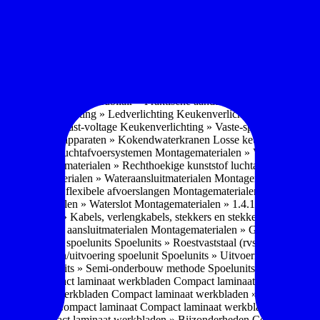
soires » Kast systemen
Inbouwaccessoires » Kast-inbouw-systemen
In
kkast systemen
Inbouwaccessoires » Hoekkast uittreksystemen
Inbouwa
naccessoires » Keukenkranen
Keukenkranen » Types/soorten
Keukenk
h kraan
Keukenkranen » Infrarood kraan
Keukenkranen » Extra functi
ater
Keukenkranen » Gekoeld water
Keukenkranen » Koolzuur toevo
iek (pvd)
Keukenkranen » Vorm Keukenkraan
Keukenkranen » Mont
Keukenmeubilair » Wat is keukenmeubilair?
Keukenmeubilair » Versch
trends 2026
Keukenmeubilair » Praktische aandachtspunten
Keukenmeu
ing
Keukenverlichting » Ledverlichting
Keukenverlichting » Installatie
verlichting » Vast-voltage
Keukenverlichting » Vaste-spanning
Keuken
n
Losse keukenapparaten » Kokendwaterkranen
Losse keukenapparaten 
aterialen » Luchtafvoersystemen
Montagematerialen » Verschillende
langen
Montagematerialen » Rechthoekige kunststof luchtafvoersystem
en
Montagematerialen » Wateraansluitmaterialen
Montagematerialen » Aa
» 1.2.1 Ronde flexibele afvoerslangen
Montagematerialen » Dempingsy
ontagematerialen » Waterslot
Montagematerialen » 1.4.1 Plasmafilter
M
gematerialen » Kabels, verlengkabels, stekkers en stekkerblokken
Mont
erialen » Gas aansluitmaterialen
Montagematerialen » Gasaansluitmat
s » Materialen spoelunits
Spoelunits » Roestvaststaal (rvs)
Spoelunits »
units » Design/uitvoering spoelunit
Spoelunits » Uitvoering
Spoelunits
ethode
Spoelunits » Semi-onderbouw methode
Spoelunits » Tussenbo
aden » Compact laminaat werkbladen
Compact laminaat werkbladen 
ct laminaat werkbladen
Compact laminaat werkbladen » Nanotech ma
 Uitstraling Compact laminaat
Compact laminaat werkbladen » Mogel
bladen
Compact laminaat werkbladen » Bijzonderheden Compact lami