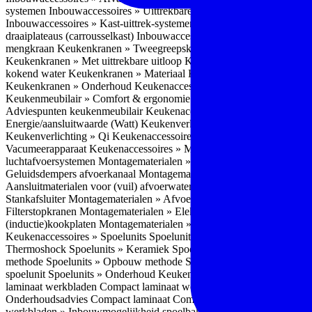
systemen
Inbouwaccessoires » Uittrekbare ladesystemen
Inbouwacces
Inbouwaccessoires » Kast-uittrek-systemen
Inbouwaccessoires » Hoe
draaiplateaus (carrousselkast)
Inbouwaccessoires » Onderhoud
Keuke
mengkraan
Keukenkranen » Tweegreepskraan
Keukenkranen » Touc
Keukenkranen » Met uittrekbare uitloop
Keukenkranen » Gefilterd w
kokend water
Keukenkranen » Materiaal
Keukenkranen » Pvd Techn
Keukenkranen » Onderhoud
Keukenaccessoires » Keukenmeubilair
Keukenmeubilair » Comfort & ergonomie
Keukenmeubilair » Design
Adviespunten keukenmeubilair
Keukenaccessoires » Keukenverlicht
Energie/aansluitwaarde (Watt)
Keukenverlichting » Leddriver
Keuken
Keukenverlichting » Qi
Keukenaccessoires » Losse keukenapparate
Vacumeerapparaat
Keukenaccessoires » Montagematerialen
Montagem
luchtafvoersystemen
Montagematerialen » Flexibele (ronde) afvoers
Geluidsdempers afvoerkanaal
Montagematerialen » Aansluitmaterial
Aansluitmaterialen voor (vuil) afvoerwater sifons
Montagematerialen 
Stankafsluiter
Montagematerialen » Afvoerpluggen t.b.v. spoelunits
M
Filterstopkranen
Montagematerialen » Elektra aansluitmateriaal
Monta
(inductie)kookplaten
Montagematerialen » Combiregelaar
Montagemat
Keukenaccessoires » Spoelunits
Spoelunits » Types/soorten
Spoelunit
Thermoshock
Spoelunits » Keramiek
Spoelunits » Tegelbakken
Spoel
methode
Spoelunits » Opbouw methode
Spoelunits » Onderbouw m
spoelunit
Spoelunits » Onderhoud
Keukenwerkbladen
Keukenwerkbl
laminaat werkbladen
Compact laminaat werkbladen » Nadelen Compa
Onderhoudsadvies Compact laminaat
Compact laminaat werkbladen »
werkbladen » Inbouwmogelijkheid spoelbak Compact laminaat werk