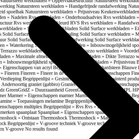
Natuursteen werkbladen » Oppervlaktestructuur
Natuursteen werkblad
fwerking
Natuursteen werkbladen » Handgefrijnde randafwerking
Natuu
eid spoelbak
Natuursteen werkbladen » Prijsniveau
Keukenwerkbladen
den » Nadelen
Rvs werkbladen » Onderhoudsadvies
Rvs werkbladen » 
ructuur
Rvs werkbladen » Gekleurd RVS
Rvs werkbladen » Randafwe
erkbladen » Solid Surface werkbladen
Solid Surface werkbladen » 
es
Solid Surface werkbladen » Uitstraling
Solid Surface werkbladen » 
tuur
Solid Surface werkbladen » Randafwerking
Solid Surface werkbl
den » Waterkering
Solid Surface werkbladen » Inbouwmogelijkheid sp
n
Terrazzo werkbladen » Eigenschappen
Terrazzo werkbladen » Voorde
bladen » Maximale afmetingen
Terrazzo werkbladen » Dikte
Terrazzo 
n » Inbouwmogelijkheid spoelbak
Terrazzo werkbladen » Prijsniveau
B
» Eigenschappen van acryl
Begrippenlijst » Blauwe hardsteen
Blauwe 
t » Fineren
Fineren » Fineer in de keuken
Fineren » Eigenschappen Fin
 Verdieping
Begrippenlijst » Gesinterd productieproces
Gesinterd produ
» Andersoortig graniet (gabbro)
Graniet » Gneis
Graniet » Eigenschapp
idz
GreenGridZ » Duurzaamheid GreenGridz
Begrippenlijst » HPL
HP
rmer
Marmer » Eigenschappen marmer
Marmer » Productie marmer
Beg
amine » Toepassingen melamine
Begrippenlijst » Multiplex
Multiplex 
genschappen multiplex
Begrippenlijst » Rvs
Rvs » Eigenschappen RV
nmerken spaanplaat
Spaanplaat » Eigenschappen spaanplaat
Spaanplaat
moshock » Ontstaan Thermoshock
Thermoshock » Materialen & gevoe
hock
Begrippenlijst » V-groove techniek
V-groove techniek » Toepasbar
ten V-groove
No results found