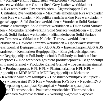
en » Randafwerking
Natuursteen werkbladen » Mogelijke
rsteen werkbladen » Graniet Steel Grey leather werkblad met
 » Rvs werkbladen
Rvs werkbladen » Eigenschappen
Rvs
Uitstraling
Rvs werkbladen » Maximale afmetingen
Rvs werkbladen
rking
Rvs werkbladen » Mogelijke randafwerking
Rvs werkbladen »
Eigenschappen
Solid Surface werkbladen » Voordelen
Solid Surface
Maximale afmetingen
Solid Surface werkbladen » Dikte
Solid Surface
aden » Mogelijke randafwerking
Solid Surface werkbladen » Dubbel
oelbak
Solid Surface werkbladen » Bijzonderheden
Solid Surface
len
Terrazzo werkbladen » Nadelen
Terrazzo werkbladen »
werkbladen » Gewicht
Terrazzo werkbladen » Oppervlaktestructuur
egrippenlijst
Begrippenlijst » ABS
ABS » Eigenschappen ABS
ABS
hardsteen » Kenmerken
Begrippenlijst » Energielabels algemeen
eer
Begrippenlijst » Full-body techniek
Full-body techniek » Hoe
ctieproces » Hoe werkt een gesinterd productieproces?
Begrippenlijst
en graniet
Graniet » Productie graniet
Graniet » Toepassingen graniet
L » Productieproces HPL
HPL » Plaatmateriaal en HPL
HPL »
rippenlijst » MDF
MDF » MDF
Begrippenlijst » Melamine
» Kwaliteit Multiplex
Multiplex » Constructie-multiplex
Multiplex »
S
Rvs » Toepassing RVS
Rvs » Voordelen RVS
Rvs » Nadelen RVS
 » Toepassing spaanplaat
Spaanplaat » Voordelen spaanplaat
ligheid
Thermoshock » Praktische voorbeelden
Thermoshock »
e materialen
V-groove techniek » Werking V-groove
V-groove