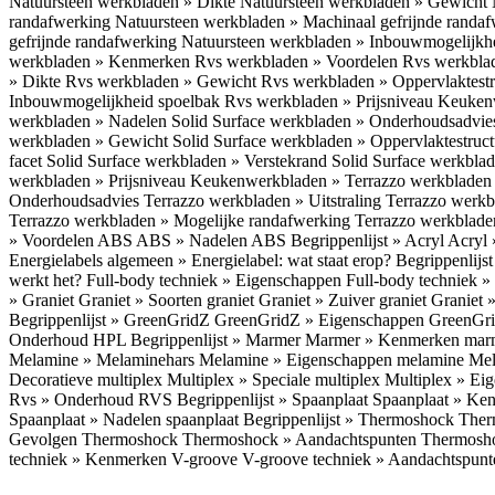
Natuursteen werkbladen » Dikte
Natuursteen werkbladen » Gewicht
randafwerking
Natuursteen werkbladen » Machinaal gefrijnde randa
gefrijnde randafwerking
Natuursteen werkbladen » Inbouwmogelijkh
werkbladen » Kenmerken
Rvs werkbladen » Voordelen
Rvs werkbla
» Dikte
Rvs werkbladen » Gewicht
Rvs werkbladen » Oppervlaktest
Inbouwmogelijkheid spoelbak
Rvs werkbladen » Prijsniveau
Keukenw
werkbladen » Nadelen
Solid Surface werkbladen » Onderhoudsadvi
werkbladen » Gewicht
Solid Surface werkbladen » Oppervlaktestruc
facet
Solid Surface werkbladen » Verstekrand
Solid Surface werkbla
werkbladen » Prijsniveau
Keukenwerkbladen » Terrazzo werkblade
Onderhoudsadvies
Terrazzo werkbladen » Uitstraling
Terrazzo werk
Terrazzo werkbladen » Mogelijke randafwerking
Terrazzo werkblade
» Voordelen ABS
ABS » Nadelen ABS
Begrippenlijst » Acryl
Acryl 
Energielabels algemeen » Energielabel: wat staat erop?
Begrippenlijs
werkt het?
Full-body techniek » Eigenschappen
Full-body techniek »
» Graniet
Graniet » Soorten graniet
Graniet » Zuiver graniet
Graniet 
Begrippenlijst » GreenGridZ
GreenGridZ » Eigenschappen GreenGr
Onderhoud HPL
Begrippenlijst » Marmer
Marmer » Kenmerken ma
Melamine » Melaminehars
Melamine » Eigenschappen melamine
Mel
Decoratieve multiplex
Multiplex » Speciale multiplex
Multiplex » Ei
Rvs » Onderhoud RVS
Begrippenlijst » Spaanplaat
Spaanplaat » Ke
Spaanplaat » Nadelen spaanplaat
Begrippenlijst » Thermoshock
Ther
Gevolgen Thermoshock
Thermoshock » Aandachtspunten Thermos
techniek » Kenmerken V-groove
V-groove techniek » Aandachtspun
Inloggen