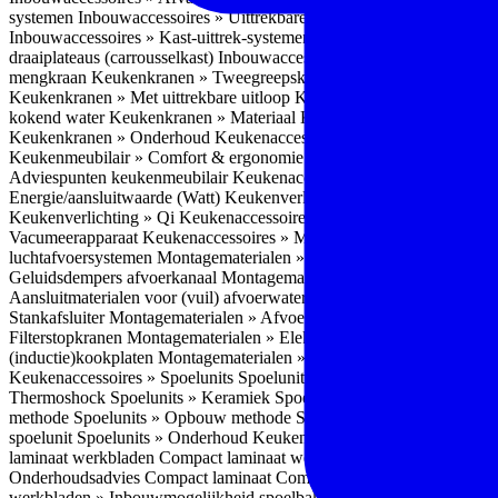
systemen
Inbouwaccessoires » Uittrekbare ladesystemen
Inbouwacces
Inbouwaccessoires » Kast-uittrek-systemen
Inbouwaccessoires » Hoe
draaiplateaus (carrousselkast)
Inbouwaccessoires » Onderhoud
Keuke
mengkraan
Keukenkranen » Tweegreepskraan
Keukenkranen » Touc
Keukenkranen » Met uittrekbare uitloop
Keukenkranen » Gefilterd w
kokend water
Keukenkranen » Materiaal
Keukenkranen » Pvd Techn
Keukenkranen » Onderhoud
Keukenaccessoires » Keukenmeubilair
Keukenmeubilair » Comfort & ergonomie
Keukenmeubilair » Design
Adviespunten keukenmeubilair
Keukenaccessoires » Keukenverlicht
Energie/aansluitwaarde (Watt)
Keukenverlichting » Leddriver
Keuken
Keukenverlichting » Qi
Keukenaccessoires » Losse keukenapparate
Vacumeerapparaat
Keukenaccessoires » Montagematerialen
Montagem
luchtafvoersystemen
Montagematerialen » Flexibele (ronde) afvoers
Geluidsdempers afvoerkanaal
Montagematerialen » Aansluitmaterial
Aansluitmaterialen voor (vuil) afvoerwater sifons
Montagematerialen 
Stankafsluiter
Montagematerialen » Afvoerpluggen t.b.v. spoelunits
M
Filterstopkranen
Montagematerialen » Elektra aansluitmateriaal
Monta
(inductie)kookplaten
Montagematerialen » Combiregelaar
Montagemat
Keukenaccessoires » Spoelunits
Spoelunits » Types/soorten
Spoelunit
Thermoshock
Spoelunits » Keramiek
Spoelunits » Tegelbakken
Spoel
methode
Spoelunits » Opbouw methode
Spoelunits » Onderbouw m
spoelunit
Spoelunits » Onderhoud
Keukenwerkbladen
Keukenwerkbl
laminaat werkbladen
Compact laminaat werkbladen » Nadelen Compa
Onderhoudsadvies Compact laminaat
Compact laminaat werkbladen »
werkbladen » Inbouwmogelijkheid spoelbak Compact laminaat werk