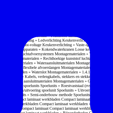
soires » Kast systemen
Inbouwaccessoires » Kast-inbouw-systemen
In
kkast systemen
Inbouwaccessoires » Hoekkast uittreksystemen
Inbouwa
naccessoires » Keukenkranen
Keukenkranen » Types/soorten
Keukenk
h kraan
Keukenkranen » Infrarood kraan
Keukenkranen » Extra functi
ater
Keukenkranen » Gekoeld water
Keukenkranen » Koolzuur toevo
iek (pvd)
Keukenkranen » Vorm Keukenkraan
Keukenkranen » Mont
Keukenmeubilair » Wat is keukenmeubilair?
Keukenmeubilair » Versch
trends 2026
Keukenmeubilair » Praktische aandachtspunten
Keukenmeu
ing
Keukenverlichting » Ledverlichting
Keukenverlichting » Installatie
verlichting » Vast-voltage
Keukenverlichting » Vaste-spanning
Keuken
n
Losse keukenapparaten » Kokendwaterkranen
Losse keukenapparaten 
aterialen » Luchtafvoersystemen
Montagematerialen » Verschillende
langen
Montagematerialen » Rechthoekige kunststof luchtafvoersystem
en
Montagematerialen » Wateraansluitmaterialen
Montagematerialen » Aa
» 1.2.1 Ronde flexibele afvoerslangen
Montagematerialen » Dempingsy
ontagematerialen » Waterslot
Montagematerialen » 1.4.1 Plasmafilter
M
gematerialen » Kabels, verlengkabels, stekkers en stekkerblokken
Mont
erialen » Gas aansluitmaterialen
Montagematerialen » Gasaansluitmat
s » Materialen spoelunits
Spoelunits » Roestvaststaal (rvs)
Spoelunits »
units » Design/uitvoering spoelunit
Spoelunits » Uitvoering
Spoelunits
ethode
Spoelunits » Semi-onderbouw methode
Spoelunits » Tussenbo
aden » Compact laminaat werkbladen
Compact laminaat werkbladen 
ct laminaat werkbladen
Compact laminaat werkbladen » Nanotech ma
 Uitstraling Compact laminaat
Compact laminaat werkbladen » Mogel
bladen
Compact laminaat werkbladen » Bijzonderheden Compact lami