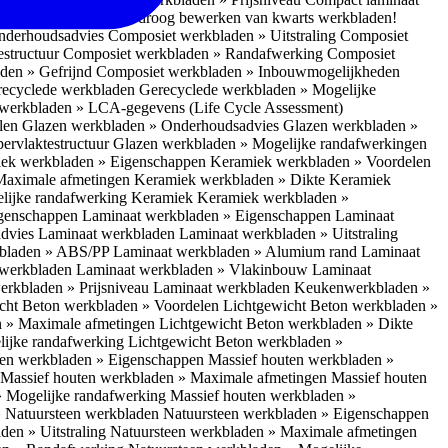
 bescherm je bij het droog bewerken van kwarts werkbladen!
nderhoudsadvies
Composiet werkbladen » Uitstraling
Composiet
estructuur
Composiet werkbladen » Randafwerking
Composiet
den » Gefrijnd
Composiet werkbladen » Inbouwmogelijkheden
recyclede werkbladen
Gerecyclede werkbladen » Mogelijke
werkbladen » LCA-gegevens (Life Cycle Assessment)
elen
Glazen werkbladen » Onderhoudsadvies
Glazen werkbladen »
ervlaktestructuur
Glazen werkbladen » Mogelijke randafwerkingen
ek werkbladen » Eigenschappen
Keramiek werkbladen » Voordelen
Maximale afmetingen
Keramiek werkbladen » Dikte
Keramiek
lijke randafwerking Keramiek
Keramiek werkbladen »
igenschappen
Laminaat werkbladen » Eigenschappen
Laminaat
dvies Laminaat werkbladen
Laminaat werkbladen » Uitstraling
kbladen » ABS/PP
Laminaat werkbladen » Alumium rand
Laminaat
 werkbladen
Laminaat werkbladen » Vlakinbouw
Laminaat
erkbladen » Prijsniveau Laminaat werkbladen
Keukenwerkbladen »
cht Beton werkbladen » Voordelen
Lichtgewicht Beton werkbladen »
n » Maximale afmetingen
Lichtgewicht Beton werkbladen » Dikte
lijke randafwerking
Lichtgewicht Beton werkbladen »
ten werkbladen » Eigenschappen
Massief houten werkbladen »
Massief houten werkbladen » Maximale afmetingen
Massief houten
» Mogelijke randafwerking
Massief houten werkbladen »
 Natuursteen werkbladen
Natuursteen werkbladen » Eigenschappen
den » Uitstraling
Natuursteen werkbladen » Maximale afmetingen