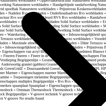
Natuursteen werkbladen » Oppervlaktestructuur
Natuursteen werkblad
fwerking
Natuursteen werkbladen » Handgefrijnde randafwerking
Natuu
eid spoelbak
Natuursteen werkbladen » Prijsniveau
Keukenwerkbladen
den » Nadelen
Rvs werkbladen » Onderhoudsadvies
Rvs werkbladen » 
ructuur
Rvs werkbladen » Gekleurd RVS
Rvs werkbladen » Randafwe
erkbladen » Solid Surface werkbladen
Solid Surface werkbladen » 
es
Solid Surface werkbladen » Uitstraling
Solid Surface werkbladen » 
tuur
Solid Surface werkbladen » Randafwerking
Solid Surface werkbl
den » Waterkering
Solid Surface werkbladen » Inbouwmogelijkheid sp
n
Terrazzo werkbladen » Eigenschappen
Terrazzo werkbladen » Voorde
bladen » Maximale afmetingen
Terrazzo werkbladen » Dikte
Terrazzo 
n » Inbouwmogelijkheid spoelbak
Terrazzo werkbladen » Prijsniveau
B
» Eigenschappen van acryl
Begrippenlijst » Blauwe hardsteen
Blauwe 
t » Fineren
Fineren » Fineer in de keuken
Fineren » Eigenschappen Fin
 Verdieping
Begrippenlijst » Gesinterd productieproces
Gesinterd produ
» Andersoortig graniet (gabbro)
Graniet » Gneis
Graniet » Eigenschapp
idz
GreenGridZ » Duurzaamheid GreenGridz
Begrippenlijst » HPL
HP
rmer
Marmer » Eigenschappen marmer
Marmer » Productie marmer
Beg
amine » Toepassingen melamine
Begrippenlijst » Multiplex
Multiplex 
genschappen multiplex
Begrippenlijst » Rvs
Rvs » Eigenschappen RV
nmerken spaanplaat
Spaanplaat » Eigenschappen spaanplaat
Spaanplaat
moshock » Ontstaan Thermoshock
Thermoshock » Materialen & gevoe
hock
Begrippenlijst » V-groove techniek
V-groove techniek » Toepasbar
ten V-groove
No results found