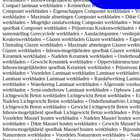
Compact laminaat werkbladen » Kenmerken
Keukenwerkbladen » C
Composiet werkbladen » Eigenschappen
Composiet werkbladen » V
werkbladen » Maximale afmetingen
Composiet werkbladen » Dikte
C
werkbladen » Mogelijke randafwerking
Composiet werkbladen » Wat
spoelbak
Composiet werkbladen » Prijsniveau
Keukenwerkbladen » 
samenstelling
Gerecyclede werkbladen » Aandachtspunten / verdiep
Keukenwerkbladen » Glazen werkbladen
Glazen werkbladen » Eig
Uitstraling
Glazen werkbladen » Maximale afmetingen
Glazen werkb
Glazen werkbladen » Inbouwmogelijkheden spoelbak
Glazen werkbl
Keramiek werkbladen » Nadelen
Keramiek werkbladen » Onderhoud
werkbladen » Gewicht
Keramiek werkbladen » Oppervlaktestructuu
Inbouwmogelijkheden spoelbak
Keramiek werkbladen » Prijsniveau
werkbladen » Voordelen Laminaat werkbladen
Laminaat werkbladen
Laminaat werkbladen
Laminaat werkbladen » Randafwerking
Lamina
werkbladen » Waterkering
Laminaat werkbladen » Afgeronde voork
werkbladen » Semi-onderbouw
Laminaat werkbladen » Opbouw
Lam
Lichtgewicht Beton werkbladen
Lichtgewicht Beton werkbladen » 
Nadelen
Lichtgewicht Beton werkbladen » Onderhoudsadvies
Lichtg
Lichtgewicht Beton werkbladen » Gewicht
Lichtgewicht Beton werk
Inbouwmogelijkheid spoelbak
Lichtgewicht Beton werkbladen » Pri
Voordelen
Massief houten werkbladen » Nadelen
Massief houten we
werkbladen » Dikte
Massief houten werkbladen » Gewicht
Massief h
Inbouwmogelijkheid spoelbak
Massief houten werkbladen » Bijzond
Natuursteen werkbladen » Voordelen
Natuursteen werkbladen » Nad