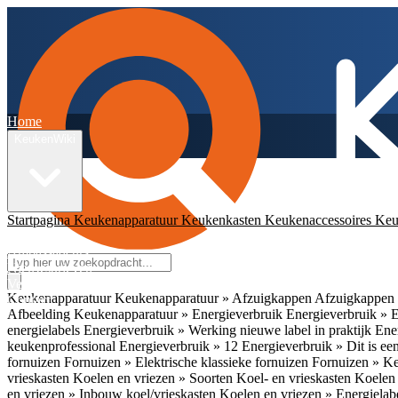
Home
KeukenWiki
Startpagina
Keukenapparatuur
Keukenkasten
Keukenaccessoires
Keu
App
Ambassadeurs
Nieuwsbrieven
Veelgestelde vragen
Keukenapparatuur
Keukenapparatuur » Afzuigkappen
Afzuigkappen 
Contact
Afbeelding
Keukenapparatuur » Energieverbruik
Energieverbruik » 
energielabels
Energieverbruik » Werking nieuwe label in praktijk
Ener
keukenprofessional
Energieverbruik » 12
Energieverbruik » Dit is een
fornuizen
Fornuizen » Elektrische klassieke fornuizen
Fornuizen » K
vrieskasten
Koelen en vriezen » Soorten Koel- en vrieskasten
Koelen 
en vriezen » Inbouw koel/vrieskasten
Koelen en vriezen » Energielab