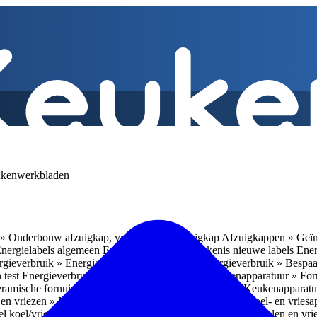
kenwerkbladen
» Onderbouw afzuigkap, vrijhangende afzuigkap
Afzuigkappen » Geïn
Energielabels algemeen
Energieverbruik » Betekenis nieuwe labels
Ener
gieverbruik » Energieverbruik in de praktijk
Energieverbruik » Bespaa
 test
Energieverbruik » 1
Energieverbruik » 5
Keukenapparatuur » Fo
eramische fornuizen
Keukenapparatuur » Inbouwlades
Keukenapparatu
en vriezen » Nismaten
Koelen en vriezen » Vrijstaande koel- en vries
el koel/vrieskasten
Koelen en vriezen » LED-verlichting
Koelen en vri