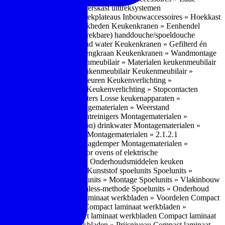
bouwaccessoires » Apothekerskast uittreksystemen
ccessoires » Hoekkast uittrekplateaus
Inbouwaccessoires » Hoekkast
ranen » Bedieningsmogelijkheden
Keukenkranen » Eenhendel
es
Keukenkranen » Met (uitrekbare) handdouche/spoeldouche
egen
Keukenkranen » Kokend water
Keukenkranen » Gefilterd én
age
Keukenkranen » Bladmengkraan
Keukenkranen » Wandmontage
illende meubeltypen
Keukenmeubilair » Materialen keukenmeubilair
bilair » Duurzaamheid keukenmeubilair
Keukenmeubilair »
Keukenverlichting » Lichtkleuren
Keukenverlichting »
verlichting » Dimbaarheid
Keukenverlichting » Stopcontacten
» Plintverwarming/plintheaters
Losse keukenapparaten »
 Luchtafvoersystemen
Montagematerialen » Weerstand
en
Montagematerialen » Luchtreinigers
Montagematerialen »
nsluitmateriaal voor (schoon) drinkwater
Montagematerialen »
steem van lades en deuren
Montagematerialen » 2.1.2.1
ontagematerialen » Waterslagdemper
Montagematerialen »
agematerialen » Kabels voor ovens of elektrische
erialen
Montagematerialen » Onderhoudsmiddelen keuken
 2.2 Kunststof
Spoelunits » Kunststof spoelunits
Spoelunits »
 » Montage spoelunit
Spoelunits » Montage
Spoelunits » Vlakinbouw
uw methode
Spoelunits » Rimless-methode
Spoelunits » Onderhoud
» Eigenschappen
Compact laminaat werkbladen » Voordelen Compact
ssief laminaat werkbladen
Compact laminaat werkbladen »
ijke randafwerking Compact laminaat werkbladen
Compact laminaat
naat
Compact laminaat werkbladen » Prijsniveau Compact laminaat