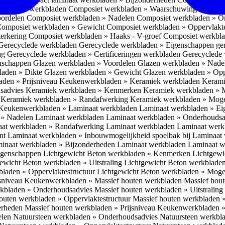
omposiet werkbladen
Composiet werkbladen » Waarschuwing Monteurs:
oordelen
Composiet werkbladen » Nadelen
Composiet werkbladen » O
omposiet werkbladen » Gewicht
Composiet werkbladen » Oppervlakt
erkering
Composiet werkbladen » Haaks - V-groef
Composiet werkbla
Gerecyclede werkbladen
Gerecyclede werkbladen » Eigenschappen ge
ing
Gerecyclede werkbladen » Certificeringen werkbladen
Gerecyclede 
enschappen
Glazen werkbladen » Voordelen
Glazen werkbladen » Nad
laden » Dikte
Glazen werkbladen » Gewicht
Glazen werkbladen » Opp
aden » Prijsniveau
Keukenwerkbladen » Keramiek werkbladen
Kerami
sadvies
Keramiek werkbladen » Kenmerken
Keramiek werkbladen » 
r
Keramiek werkbladen » Randafwerking
Keramiek werkbladen » Moge
Keukenwerkbladen » Laminaat werkbladen
Laminaat werkbladen » E
 » Nadelen Laminaat werkbladen
Laminaat werkbladen » Onderhoudsa
at werkbladen » Randafwerking Laminaat werkbladen
Laminaat wer
ant
Laminaat werkbladen » Inbouwmogelijkheid spoelbak bij Laminaat
inaat werkbladen » Bijzonderheden Laminaat werkbladen
Laminaat w
Eigenschappen
Lichtgewicht Beton werkbladen » Kenmerken
Lichtgewi
ewicht Beton werkbladen » Uitstraling
Lichtgewicht Beton werkblade
bladen » Oppervlaktestructuur
Lichtgewicht Beton werkbladen » Moge
jsniveau
Keukenwerkbladen » Massief houten werkbladen
Massief hou
rkbladen » Onderhoudsadvies
Massief houten werkbladen » Uitstraling
outen werkbladen » Oppervlaktestructuur
Massief houten werkbladen 
erheden
Massief houten werkbladen » Prijsniveau
Keukenwerkbladen »
elen
Natuursteen werkbladen » Onderhoudsadvies
Natuursteen werkbla