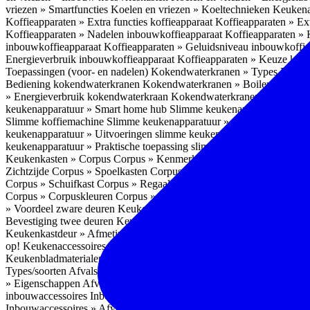
vriezen » Smartfuncties
Koelen en vriezen » Koeltechnieken
Keukena
Koffieapparaten » Extra functies koffieapparaat
Koffieapparaten » Ext
Koffieapparaten » Nadelen inbouwkoffieapparaat
Koffieapparaten »
inbouwkoffieapparaat
Koffieapparaten » Geluidsniveau inbouwkoffi
Energieverbruik inbouwkoffieapparaat
Koffieapparaten » Keuze koff
Toepassingen (voor- en nadelen)
Kokendwaterkranen » Types
Kokend
Bediening kokendwaterkranen
Kokendwaterkranen » Boilers koken
» Energieverbruik kokendwaterkraan
Kokendwaterkranen » Onderho
keukenapparatuur » Smart home hub
Slimme keukenapparatuur » Sl
Slimme koffiemachine
Slimme keukenapparatuur » Slimme stekker
S
keukenapparatuur » Uitvoeringen slimme keukenapparatuur
Slimme k
keukenapparatuur » Praktische toepassing slimme keukenapparatuur
Keukenkasten » Corpus
Corpus » Kenmerken
Corpus » Materiaal C
Zichtzijde
Corpus » Spoelkasten
Corpus » Soorten keukenkasten
Cor
Corpus » Schuifkast
Corpus » Regaalkast
Corpus » Afwijkend corpu
Corpus » Corpuskleuren
Corpus » Corpus in kleur
Corpus » Voordeel
» Voordeel zware deuren
Keukenkasten » Kastindeling
Keukenkaste
Bevestiging twee deuren
Keukenkastdeur » Vaatwasserdeur
Keukenka
Keukenkastdeur » Afmetingen
Keukenkastdeur » Hoogte front
Keuke
op!
Keukenaccessoires
Keukenaccessoires » Achterwanden
Achterwa
Keukenbladmaterialen als achterwand
Achterwanden » Hittebestendi
Types/soorten
Afvalsystemen » Installatie
Afvalsystemen » Inbouw i
» Eigenschappen
Afvalsystemen » Inhoud
Afvalsystemen » Energie
A
inbouwaccessoires
Inbouwaccessoires » Bestek- en ladeindelingen vo
Inbouwaccessoires » Afvalsystemen
Inbouwaccessoires » Inbouw korv