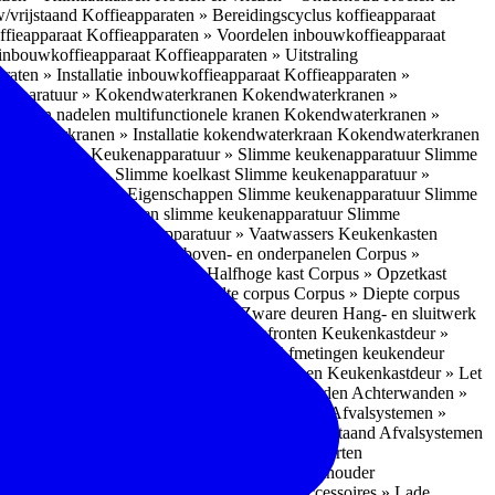
w/vrijstaand
Koffieapparaten » Bereidingscyclus koffieapparaat
ffieapparaat
Koffieapparaten » Voordelen inbouwkoffieapparaat
 inbouwkoffieapparaat
Koffieapparaten » Uitstraling
raten » Installatie inbouwkoffieapparaat
Koffieapparaten »
apparatuur » Kokendwaterkranen
Kokendwaterkranen »
or- en nadelen multifunctionele kranen
Kokendwaterkranen »
endwaterkranen » Installatie kokendwaterkraan
Kokendwaterkranen
tuur » Ovens
Keukenapparatuur » Slimme keukenapparatuur
Slimme
kenapparatuur » Slimme koelkast
Slimme keukenapparatuur »
ukenapparatuur » Eigenschappen Slimme keukenapparatuur
Slimme
napparatuur » Nadelen slimme keukenapparatuur
Slimme
ukenapparatuur
Keukenapparatuur » Vaatwassers
Keukenkasten
n
Corpus » Buitenkant zij-, boven- en onderpanelen
Corpus »
Corpus » Hoge kast
Corpus » Halfhoge kast
Corpus » Opzetkast
» Hoogte corpus
Corpus » Breedte corpus
Corpus » Diepte corpus
rk » Nadelen
Hang- en sluitwerk » Zware deuren
Hang- en sluitwerk
eukenkastdeur » Soorten deur- en ladefronten
Keukenkastdeur »
ur » Glijbevestiging
Keukenkastdeur » Afmetingen keukendeur
eur » Maatwerk
Keukenkastdeur » Deurgrepen
Keukenkastdeur » Let
terwanden
Achterwanden » Nadelen achterwanden
Achterwanden »
itstraling
Keukenaccessoires » Afvalsystemen
Afvalsystemen »
 » Inbouw in de spoelunit
Afvalsystemen » Vrijstaand
Afvalsystemen
s » Inbouwaccessoires
Inbouwaccessoires » Soorten
ade indelingen
Inbouwaccessoires » Handdoekhouder
nbouwaccessoires » Fire Safety Kit
Inbouwaccessoires » Lade