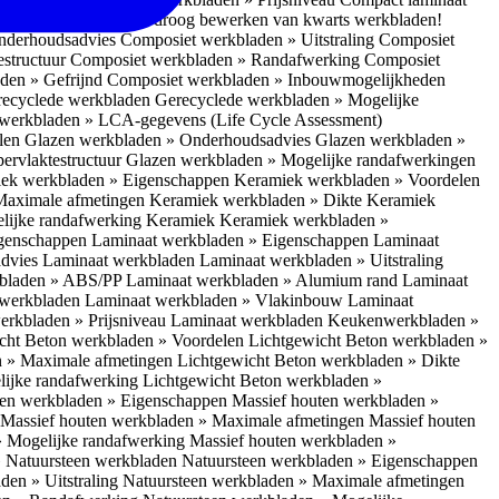
 bescherm je bij het droog bewerken van kwarts werkbladen!
nderhoudsadvies
Composiet werkbladen » Uitstraling
Composiet
estructuur
Composiet werkbladen » Randafwerking
Composiet
den » Gefrijnd
Composiet werkbladen » Inbouwmogelijkheden
recyclede werkbladen
Gerecyclede werkbladen » Mogelijke
werkbladen » LCA-gegevens (Life Cycle Assessment)
elen
Glazen werkbladen » Onderhoudsadvies
Glazen werkbladen »
ervlaktestructuur
Glazen werkbladen » Mogelijke randafwerkingen
ek werkbladen » Eigenschappen
Keramiek werkbladen » Voordelen
Maximale afmetingen
Keramiek werkbladen » Dikte
Keramiek
lijke randafwerking Keramiek
Keramiek werkbladen »
igenschappen
Laminaat werkbladen » Eigenschappen
Laminaat
dvies Laminaat werkbladen
Laminaat werkbladen » Uitstraling
kbladen » ABS/PP
Laminaat werkbladen » Alumium rand
Laminaat
 werkbladen
Laminaat werkbladen » Vlakinbouw
Laminaat
erkbladen » Prijsniveau Laminaat werkbladen
Keukenwerkbladen »
cht Beton werkbladen » Voordelen
Lichtgewicht Beton werkbladen »
n » Maximale afmetingen
Lichtgewicht Beton werkbladen » Dikte
lijke randafwerking
Lichtgewicht Beton werkbladen »
ten werkbladen » Eigenschappen
Massief houten werkbladen »
Massief houten werkbladen » Maximale afmetingen
Massief houten
» Mogelijke randafwerking
Massief houten werkbladen »
 Natuursteen werkbladen
Natuursteen werkbladen » Eigenschappen
den » Uitstraling
Natuursteen werkbladen » Maximale afmetingen