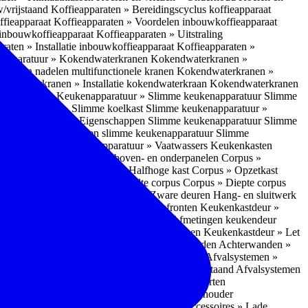
w/vrijstaand
Koffieapparaten » Bereidingscyclus koffieapparaat
ffieapparaat
Koffieapparaten » Voordelen inbouwkoffieapparaat
 inbouwkoffieapparaat
Koffieapparaten » Uitstraling
raten » Installatie inbouwkoffieapparaat
Koffieapparaten »
apparatuur » Kokendwaterkranen
Kokendwaterkranen »
or- en nadelen multifunctionele kranen
Kokendwaterkranen »
endwaterkranen » Installatie kokendwaterkraan
Kokendwaterkranen
tuur » Ovens
Keukenapparatuur » Slimme keukenapparatuur
Slimme
kenapparatuur » Slimme koelkast
Slimme keukenapparatuur »
ukenapparatuur » Eigenschappen Slimme keukenapparatuur
Slimme
napparatuur » Nadelen slimme keukenapparatuur
Slimme
ukenapparatuur
Keukenapparatuur » Vaatwassers
Keukenkasten
n
Corpus » Buitenkant zij-, boven- en onderpanelen
Corpus »
Corpus » Hoge kast
Corpus » Halfhoge kast
Corpus » Opzetkast
» Hoogte corpus
Corpus » Breedte corpus
Corpus » Diepte corpus
rk » Nadelen
Hang- en sluitwerk » Zware deuren
Hang- en sluitwerk
eukenkastdeur » Soorten deur- en ladefronten
Keukenkastdeur »
ur » Glijbevestiging
Keukenkastdeur » Afmetingen keukendeur
eur » Maatwerk
Keukenkastdeur » Deurgrepen
Keukenkastdeur » Let
terwanden
Achterwanden » Nadelen achterwanden
Achterwanden »
itstraling
Keukenaccessoires » Afvalsystemen
Afvalsystemen »
 » Inbouw in de spoelunit
Afvalsystemen » Vrijstaand
Afvalsystemen
s » Inbouwaccessoires
Inbouwaccessoires » Soorten
ade indelingen
Inbouwaccessoires » Handdoekhouder
nbouwaccessoires » Fire Safety Kit
Inbouwaccessoires » Lade