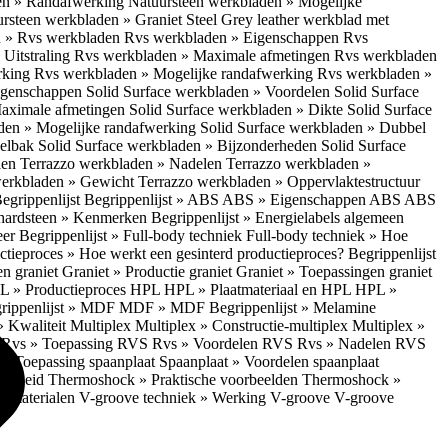
en » Randafwerking
Natuursteen werkbladen » Mogelijke
rsteen werkbladen » Graniet Steel Grey leather werkblad met
 » Rvs werkbladen
Rvs werkbladen » Eigenschappen
Rvs
Uitstraling
Rvs werkbladen » Maximale afmetingen
Rvs werkbladen
rking
Rvs werkbladen » Mogelijke randafwerking
Rvs werkbladen »
Eigenschappen
Solid Surface werkbladen » Voordelen
Solid Surface
Maximale afmetingen
Solid Surface werkbladen » Dikte
Solid Surface
aden » Mogelijke randafwerking
Solid Surface werkbladen » Dubbel
oelbak
Solid Surface werkbladen » Bijzonderheden
Solid Surface
len
Terrazzo werkbladen » Nadelen
Terrazzo werkbladen »
werkbladen » Gewicht
Terrazzo werkbladen » Oppervlaktestructuur
egrippenlijst
Begrippenlijst » ABS
ABS » Eigenschappen ABS
ABS
hardsteen » Kenmerken
Begrippenlijst » Energielabels algemeen
eer
Begrippenlijst » Full-body techniek
Full-body techniek » Hoe
ctieproces » Hoe werkt een gesinterd productieproces?
Begrippenlijst
en graniet
Graniet » Productie graniet
Graniet » Toepassingen graniet
L » Productieproces HPL
HPL » Plaatmateriaal en HPL
HPL »
rippenlijst » MDF
MDF » MDF
Begrippenlijst » Melamine
» Kwaliteit Multiplex
Multiplex » Constructie-multiplex
Multiplex »
S
Rvs » Toepassing RVS
Rvs » Voordelen RVS
Rvs » Nadelen RVS
 » Toepassing spaanplaat
Spaanplaat » Voordelen spaanplaat
ligheid
Thermoshock » Praktische voorbeelden
Thermoshock »
e materialen
V-groove techniek » Werking V-groove
V-groove