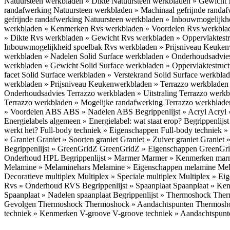
Natuursteen werkbladen » Dikte
Natuursteen werkbladen » Gewicht
randafwerking
Natuursteen werkbladen » Machinaal gefrijnde randa
gefrijnde randafwerking
Natuursteen werkbladen » Inbouwmogelijkh
werkbladen » Kenmerken
Rvs werkbladen » Voordelen
Rvs werkbla
» Dikte
Rvs werkbladen » Gewicht
Rvs werkbladen » Oppervlaktest
Inbouwmogelijkheid spoelbak
Rvs werkbladen » Prijsniveau
Keukenw
werkbladen » Nadelen
Solid Surface werkbladen » Onderhoudsadvi
werkbladen » Gewicht
Solid Surface werkbladen » Oppervlaktestruc
facet
Solid Surface werkbladen » Verstekrand
Solid Surface werkbla
werkbladen » Prijsniveau
Keukenwerkbladen » Terrazzo werkblade
Onderhoudsadvies
Terrazzo werkbladen » Uitstraling
Terrazzo werk
Terrazzo werkbladen » Mogelijke randafwerking
Terrazzo werkblade
» Voordelen ABS
ABS » Nadelen ABS
Begrippenlijst » Acryl
Acryl 
Energielabels algemeen » Energielabel: wat staat erop?
Begrippenlijs
werkt het?
Full-body techniek » Eigenschappen
Full-body techniek »
» Graniet
Graniet » Soorten graniet
Graniet » Zuiver graniet
Graniet 
Begrippenlijst » GreenGridZ
GreenGridZ » Eigenschappen GreenGr
Onderhoud HPL
Begrippenlijst » Marmer
Marmer » Kenmerken ma
Melamine » Melaminehars
Melamine » Eigenschappen melamine
Mel
Decoratieve multiplex
Multiplex » Speciale multiplex
Multiplex » Ei
Rvs » Onderhoud RVS
Begrippenlijst » Spaanplaat
Spaanplaat » Ke
Spaanplaat » Nadelen spaanplaat
Begrippenlijst » Thermoshock
Ther
Gevolgen Thermoshock
Thermoshock » Aandachtspunten Thermos
techniek » Kenmerken V-groove
V-groove techniek » Aandachtspun
Inloggen