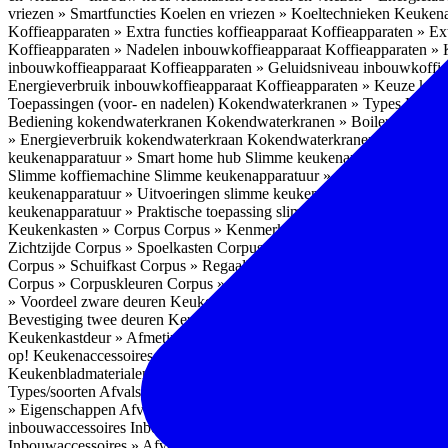
vriezen » Smartfuncties
Koelen en vriezen » Koeltechnieken
Keukena
Koffieapparaten » Extra functies koffieapparaat
Koffieapparaten » Ext
Koffieapparaten » Nadelen inbouwkoffieapparaat
Koffieapparaten »
inbouwkoffieapparaat
Koffieapparaten » Geluidsniveau inbouwkoffi
Energieverbruik inbouwkoffieapparaat
Koffieapparaten » Keuze koff
Toepassingen (voor- en nadelen)
Kokendwaterkranen » Types
Kokend
Bediening kokendwaterkranen
Kokendwaterkranen » Boilers koken
» Energieverbruik kokendwaterkraan
Kokendwaterkranen » Onderho
keukenapparatuur » Smart home hub
Slimme keukenapparatuur » Sl
Slimme koffiemachine
Slimme keukenapparatuur » Slimme stekker
S
keukenapparatuur » Uitvoeringen slimme keukenapparatuur
Slimme k
keukenapparatuur » Praktische toepassing slimme keukenapparatuur
Keukenkasten » Corpus
Corpus » Kenmerken
Corpus » Materiaal C
Zichtzijde
Corpus » Spoelkasten
Corpus » Soorten keukenkasten
Cor
Corpus » Schuifkast
Corpus » Regaalkast
Corpus » Afwijkend corpu
Corpus » Corpuskleuren
Corpus » Corpus in kleur
Corpus » Voordeel
» Voordeel zware deuren
Keukenkasten » Kastindeling
Keukenkaste
Bevestiging twee deuren
Keukenkastdeur » Vaatwasserdeur
Keukenka
Keukenkastdeur » Afmetingen
Keukenkastdeur » Hoogte front
Keuke
op!
Keukenaccessoires
Keukenaccessoires » Achterwanden
Achterwa
Keukenbladmaterialen als achterwand
Achterwanden » Hittebestendi
Types/soorten
Afvalsystemen » Installatie
Afvalsystemen » Inbouw i
» Eigenschappen
Afvalsystemen » Inhoud
Afvalsystemen » Energie
A
inbouwaccessoires
Inbouwaccessoires » Bestek- en ladeindelingen vo
Inbouwaccessoires » Afvalsystemen
Inbouwaccessoires » Inbouw korv