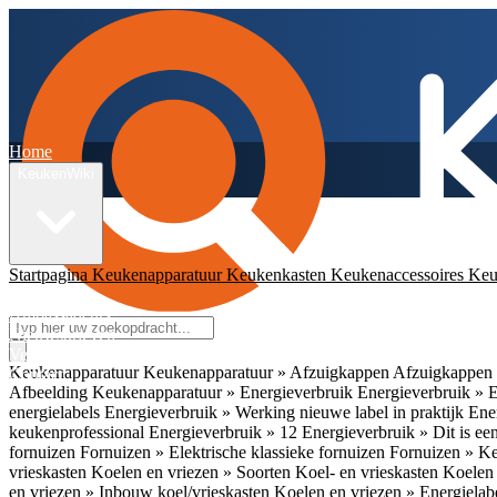
Home
KeukenWiki
Startpagina
Keukenapparatuur
Keukenkasten
Keukenaccessoires
Keu
App
Ambassadeurs
Nieuwsbrieven
Veelgestelde vragen
Keukenapparatuur
Keukenapparatuur » Afzuigkappen
Afzuigkappen 
Contact
Afbeelding
Keukenapparatuur » Energieverbruik
Energieverbruik » 
energielabels
Energieverbruik » Werking nieuwe label in praktijk
Ener
keukenprofessional
Energieverbruik » 12
Energieverbruik » Dit is een
fornuizen
Fornuizen » Elektrische klassieke fornuizen
Fornuizen » K
vrieskasten
Koelen en vriezen » Soorten Koel- en vrieskasten
Koelen 
en vriezen » Inbouw koel/vrieskasten
Koelen en vriezen » Energielab