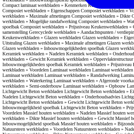
Compact laminaat werkbladen » Kenmerken
Keukenwerkbladen » C
Composiet werkbladen » Eigenschappen
Composiet werkbladen » V
werkbladen » Maximale afmetingen
Composiet werkbladen » Dikte
C
werkbladen » Mogelijke randafwerking
Composiet werkbladen » Wat
spoelbak
Composiet werkbladen » Prijsniveau
Keukenwerkbladen » 
samenstelling
Gerecyclede werkbladen » Aandachtspunten / verdiep
Keukenwerkbladen » Glazen werkbladen
Glazen werkbladen » Eig
Uitstraling
Glazen werkbladen » Maximale afmetingen
Glazen werkb
Glazen werkbladen » Inbouwmogelijkheden spoelbak
Glazen werkbl
Keramiek werkbladen » Nadelen
Keramiek werkbladen » Onderhoud
werkbladen » Gewicht
Keramiek werkbladen » Oppervlaktestructuu
Inbouwmogelijkheden spoelbak
Keramiek werkbladen » Prijsniveau
werkbladen » Voordelen Laminaat werkbladen
Laminaat werkbladen
Laminaat werkbladen
Laminaat werkbladen » Randafwerking
Lamina
werkbladen » Waterkering
Laminaat werkbladen » Afgeronde voork
werkbladen » Semi-onderbouw
Laminaat werkbladen » Opbouw
Lam
Lichtgewicht Beton werkbladen
Lichtgewicht Beton werkbladen » 
Nadelen
Lichtgewicht Beton werkbladen » Onderhoudsadvies
Lichtg
Lichtgewicht Beton werkbladen » Gewicht
Lichtgewicht Beton werk
Inbouwmogelijkheid spoelbak
Lichtgewicht Beton werkbladen » Pri
Voordelen
Massief houten werkbladen » Nadelen
Massief houten we
werkbladen » Dikte
Massief houten werkbladen » Gewicht
Massief h
Inbouwmogelijkheid spoelbak
Massief houten werkbladen » Bijzond
Natuursteen werkbladen » Voordelen
Natuursteen werkbladen » Nad