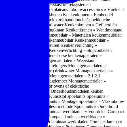
bouwaccessoires » Apothekerskast uittreksystemen
ccessoires » Hoekkast uittrekplateaus
Inbouwaccessoires » Hoekkast
ranen » Bedieningsmogelijkheden
Keukenkranen » Eenhendel
es
Keukenkranen » Met (uitrekbare) handdouche/spoeldouche
egen
Keukenkranen » Kokend water
Keukenkranen » Gefilterd én
age
Keukenkranen » Bladmengkraan
Keukenkranen » Wandmontage
illende meubeltypen
Keukenmeubilair » Materialen keukenmeubilair
bilair » Duurzaamheid keukenmeubilair
Keukenmeubilair »
Keukenverlichting » Lichtkleuren
Keukenverlichting »
verlichting » Dimbaarheid
Keukenverlichting » Stopcontacten
» Plintverwarming/plintheaters
Losse keukenapparaten »
 Luchtafvoersystemen
Montagematerialen » Weerstand
en
Montagematerialen » Luchtreinigers
Montagematerialen »
nsluitmateriaal voor (schoon) drinkwater
Montagematerialen »
steem van lades en deuren
Montagematerialen » 2.1.2.1
ontagematerialen » Waterslagdemper
Montagematerialen »
agematerialen » Kabels voor ovens of elektrische
erialen
Montagematerialen » Onderhoudsmiddelen keuken
 2.2 Kunststof
Spoelunits » Kunststof spoelunits
Spoelunits »
 » Montage spoelunit
Spoelunits » Montage
Spoelunits » Vlakinbouw
uw methode
Spoelunits » Rimless-methode
Spoelunits » Onderhoud
» Eigenschappen
Compact laminaat werkbladen » Voordelen Compact
ssief laminaat werkbladen
Compact laminaat werkbladen »
ijke randafwerking Compact laminaat werkbladen
Compact laminaat
naat
Compact laminaat werkbladen » Prijsniveau Compact laminaat