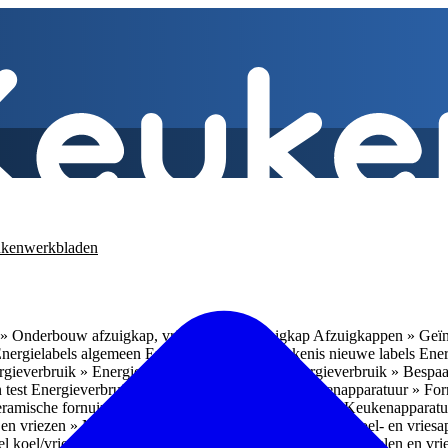
kenwerkbladen
» Onderbouw afzuigkap, vrijhangende afzuigkap
Afzuigkappen » Geïn
Energielabels algemeen
Energieverbruik » Betekenis nieuwe labels
Ener
gieverbruik » Energieverbruik in de praktijk
Energieverbruik » Bespaa
 test
Energieverbruik » 1
Energieverbruik » 5
Keukenapparatuur » Fo
eramische fornuizen
Keukenapparatuur » Inbouwlades
Keukenapparatu
en vriezen » Nismaten
Koelen en vriezen » Vrijstaande koel- en vries
el koel/vrieskasten
Koelen en vriezen » LED-verlichting
Koelen en vri