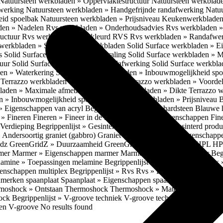
Natuursteen werkbladen » Oppervlaktestructuur
Natuursteen werkblad
fwerking
Natuursteen werkbladen » Handgefrijnde randafwerking
Natuu
eid spoelbak
Natuursteen werkbladen » Prijsniveau
Keukenwerkbladen
den » Nadelen
Rvs werkbladen » Onderhoudsadvies
Rvs werkbladen » 
ructuur
Rvs werkbladen » Gekleurd RVS
Rvs werkbladen » Randafwe
erkbladen » Solid Surface werkbladen
Solid Surface werkbladen » 
es
Solid Surface werkbladen » Uitstraling
Solid Surface werkbladen » 
tuur
Solid Surface werkbladen » Randafwerking
Solid Surface werkbl
den » Waterkering
Solid Surface werkbladen » Inbouwmogelijkheid sp
n
Terrazzo werkbladen » Eigenschappen
Terrazzo werkbladen » Voorde
bladen » Maximale afmetingen
Terrazzo werkbladen » Dikte
Terrazzo 
n » Inbouwmogelijkheid spoelbak
Terrazzo werkbladen » Prijsniveau
B
» Eigenschappen van acryl
Begrippenlijst » Blauwe hardsteen
Blauwe 
t » Fineren
Fineren » Fineer in de keuken
Fineren » Eigenschappen Fin
 Verdieping
Begrippenlijst » Gesinterd productieproces
Gesinterd produ
» Andersoortig graniet (gabbro)
Graniet » Gneis
Graniet » Eigenschapp
idz
GreenGridZ » Duurzaamheid GreenGridz
Begrippenlijst » HPL
HP
rmer
Marmer » Eigenschappen marmer
Marmer » Productie marmer
Beg
amine » Toepassingen melamine
Begrippenlijst » Multiplex
Multiplex 
genschappen multiplex
Begrippenlijst » Rvs
Rvs » Eigenschappen RV
nmerken spaanplaat
Spaanplaat » Eigenschappen spaanplaat
Spaanplaat
moshock » Ontstaan Thermoshock
Thermoshock » Materialen & gevoe
hock
Begrippenlijst » V-groove techniek
V-groove techniek » Toepasbar
ten V-groove
No results found