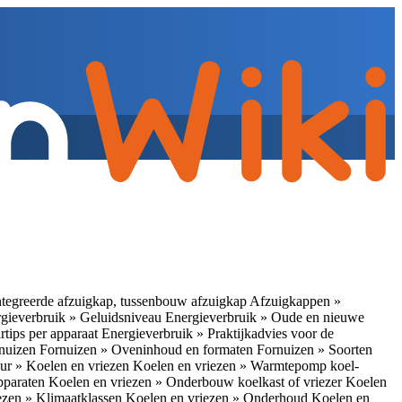
tegreerde afzuigkap, tussenbouw afzuigkap
Afzuigkappen »
gieverbruik » Geluidsniveau
Energieverbruik » Oude en nieuwe
rtips per apparaat
Energieverbruik » Praktijkadvies voor de
rnuizen
Fornuizen » Oveninhoud en formaten
Fornuizen » Soorten
ur » Koelen en vriezen
Koelen en vriezen » Warmtepomp koel-
apparaten
Koelen en vriezen » Onderbouw koelkast of vriezer
Koelen
ezen » Klimaatklassen
Koelen en vriezen » Onderhoud
Koelen en