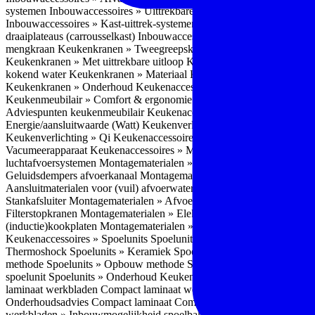
systemen
Inbouwaccessoires » Uittrekbare ladesystemen
Inbouwacces
Inbouwaccessoires » Kast-uittrek-systemen
Inbouwaccessoires » Hoe
draaiplateaus (carrousselkast)
Inbouwaccessoires » Onderhoud
Keuke
mengkraan
Keukenkranen » Tweegreepskraan
Keukenkranen » Touc
Keukenkranen » Met uittrekbare uitloop
Keukenkranen » Gefilterd w
kokend water
Keukenkranen » Materiaal
Keukenkranen » Pvd Techn
Keukenkranen » Onderhoud
Keukenaccessoires » Keukenmeubilair
Keukenmeubilair » Comfort & ergonomie
Keukenmeubilair » Design
Adviespunten keukenmeubilair
Keukenaccessoires » Keukenverlicht
Energie/aansluitwaarde (Watt)
Keukenverlichting » Leddriver
Keuken
Keukenverlichting » Qi
Keukenaccessoires » Losse keukenapparate
Vacumeerapparaat
Keukenaccessoires » Montagematerialen
Montagem
luchtafvoersystemen
Montagematerialen » Flexibele (ronde) afvoers
Geluidsdempers afvoerkanaal
Montagematerialen » Aansluitmaterial
Aansluitmaterialen voor (vuil) afvoerwater sifons
Montagematerialen 
Stankafsluiter
Montagematerialen » Afvoerpluggen t.b.v. spoelunits
M
Filterstopkranen
Montagematerialen » Elektra aansluitmateriaal
Monta
(inductie)kookplaten
Montagematerialen » Combiregelaar
Montagemat
Keukenaccessoires » Spoelunits
Spoelunits » Types/soorten
Spoelunit
Thermoshock
Spoelunits » Keramiek
Spoelunits » Tegelbakken
Spoel
methode
Spoelunits » Opbouw methode
Spoelunits » Onderbouw m
spoelunit
Spoelunits » Onderhoud
Keukenwerkbladen
Keukenwerkbl
laminaat werkbladen
Compact laminaat werkbladen » Nadelen Compa
Onderhoudsadvies Compact laminaat
Compact laminaat werkbladen »
werkbladen » Inbouwmogelijkheid spoelbak Compact laminaat werk