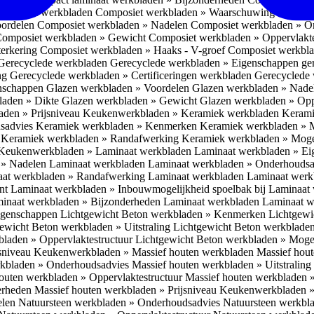
omposiet werkbladen
Composiet werkbladen » Waarschuwing Monteurs:
oordelen
Composiet werkbladen » Nadelen
Composiet werkbladen » O
omposiet werkbladen » Gewicht
Composiet werkbladen » Oppervlakt
erkering
Composiet werkbladen » Haaks - V-groef
Composiet werkbla
Gerecyclede werkbladen
Gerecyclede werkbladen » Eigenschappen ge
ing
Gerecyclede werkbladen » Certificeringen werkbladen
Gerecyclede 
enschappen
Glazen werkbladen » Voordelen
Glazen werkbladen » Nad
laden » Dikte
Glazen werkbladen » Gewicht
Glazen werkbladen » Opp
aden » Prijsniveau
Keukenwerkbladen » Keramiek werkbladen
Kerami
sadvies
Keramiek werkbladen » Kenmerken
Keramiek werkbladen » 
r
Keramiek werkbladen » Randafwerking
Keramiek werkbladen » Moge
Keukenwerkbladen » Laminaat werkbladen
Laminaat werkbladen » E
 » Nadelen Laminaat werkbladen
Laminaat werkbladen » Onderhoudsa
at werkbladen » Randafwerking Laminaat werkbladen
Laminaat wer
ant
Laminaat werkbladen » Inbouwmogelijkheid spoelbak bij Laminaat
inaat werkbladen » Bijzonderheden Laminaat werkbladen
Laminaat w
Eigenschappen
Lichtgewicht Beton werkbladen » Kenmerken
Lichtgewi
ewicht Beton werkbladen » Uitstraling
Lichtgewicht Beton werkblade
bladen » Oppervlaktestructuur
Lichtgewicht Beton werkbladen » Moge
jsniveau
Keukenwerkbladen » Massief houten werkbladen
Massief hou
rkbladen » Onderhoudsadvies
Massief houten werkbladen » Uitstraling
outen werkbladen » Oppervlaktestructuur
Massief houten werkbladen 
erheden
Massief houten werkbladen » Prijsniveau
Keukenwerkbladen »
elen
Natuursteen werkbladen » Onderhoudsadvies
Natuursteen werkbla