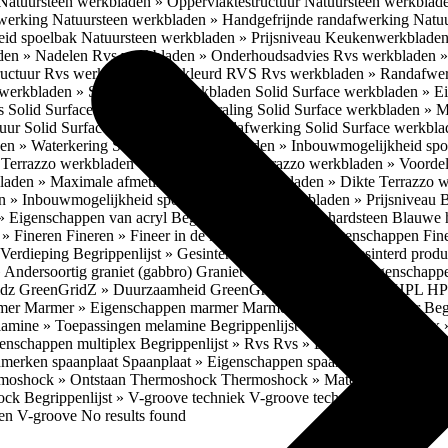
Natuursteen werkbladen » Oppervlaktestructuur
Natuursteen werkblad
fwerking
Natuursteen werkbladen » Handgefrijnde randafwerking
Natuu
eid spoelbak
Natuursteen werkbladen » Prijsniveau
Keukenwerkbladen
den » Nadelen
Rvs werkbladen » Onderhoudsadvies
Rvs werkbladen » 
ructuur
Rvs werkbladen » Gekleurd RVS
Rvs werkbladen » Randafwe
erkbladen » Solid Surface werkbladen
Solid Surface werkbladen » 
es
Solid Surface werkbladen » Uitstraling
Solid Surface werkbladen » 
tuur
Solid Surface werkbladen » Randafwerking
Solid Surface werkbl
den » Waterkering
Solid Surface werkbladen » Inbouwmogelijkheid sp
n
Terrazzo werkbladen » Eigenschappen
Terrazzo werkbladen » Voorde
bladen » Maximale afmetingen
Terrazzo werkbladen » Dikte
Terrazzo 
n » Inbouwmogelijkheid spoelbak
Terrazzo werkbladen » Prijsniveau
B
» Eigenschappen van acryl
Begrippenlijst » Blauwe hardsteen
Blauwe 
t » Fineren
Fineren » Fineer in de keuken
Fineren » Eigenschappen Fin
 Verdieping
Begrippenlijst » Gesinterd productieproces
Gesinterd produ
» Andersoortig graniet (gabbro)
Graniet » Gneis
Graniet » Eigenschapp
idz
GreenGridZ » Duurzaamheid GreenGridz
Begrippenlijst » HPL
HP
rmer
Marmer » Eigenschappen marmer
Marmer » Productie marmer
Beg
amine » Toepassingen melamine
Begrippenlijst » Multiplex
Multiplex 
genschappen multiplex
Begrippenlijst » Rvs
Rvs » Eigenschappen RV
nmerken spaanplaat
Spaanplaat » Eigenschappen spaanplaat
Spaanplaat
moshock » Ontstaan Thermoshock
Thermoshock » Materialen & gevoe
hock
Begrippenlijst » V-groove techniek
V-groove techniek » Toepasbar
ten V-groove
No results found