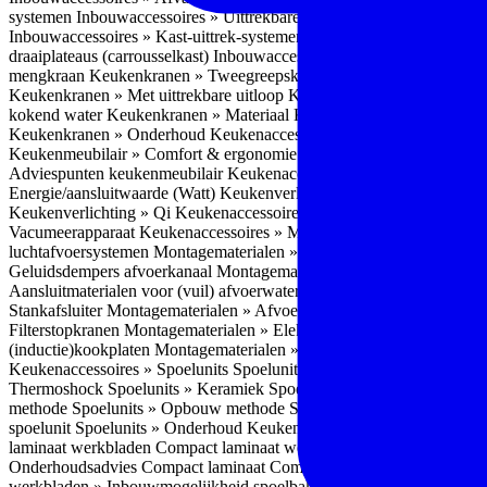
systemen
Inbouwaccessoires » Uittrekbare ladesystemen
Inbouwacces
Inbouwaccessoires » Kast-uittrek-systemen
Inbouwaccessoires » Hoe
draaiplateaus (carrousselkast)
Inbouwaccessoires » Onderhoud
Keuke
mengkraan
Keukenkranen » Tweegreepskraan
Keukenkranen » Touc
Keukenkranen » Met uittrekbare uitloop
Keukenkranen » Gefilterd w
kokend water
Keukenkranen » Materiaal
Keukenkranen » Pvd Techn
Keukenkranen » Onderhoud
Keukenaccessoires » Keukenmeubilair
Keukenmeubilair » Comfort & ergonomie
Keukenmeubilair » Design
Adviespunten keukenmeubilair
Keukenaccessoires » Keukenverlicht
Energie/aansluitwaarde (Watt)
Keukenverlichting » Leddriver
Keuken
Keukenverlichting » Qi
Keukenaccessoires » Losse keukenapparate
Vacumeerapparaat
Keukenaccessoires » Montagematerialen
Montagem
luchtafvoersystemen
Montagematerialen » Flexibele (ronde) afvoers
Geluidsdempers afvoerkanaal
Montagematerialen » Aansluitmaterial
Aansluitmaterialen voor (vuil) afvoerwater sifons
Montagematerialen 
Stankafsluiter
Montagematerialen » Afvoerpluggen t.b.v. spoelunits
M
Filterstopkranen
Montagematerialen » Elektra aansluitmateriaal
Monta
(inductie)kookplaten
Montagematerialen » Combiregelaar
Montagemat
Keukenaccessoires » Spoelunits
Spoelunits » Types/soorten
Spoelunit
Thermoshock
Spoelunits » Keramiek
Spoelunits » Tegelbakken
Spoel
methode
Spoelunits » Opbouw methode
Spoelunits » Onderbouw m
spoelunit
Spoelunits » Onderhoud
Keukenwerkbladen
Keukenwerkbl
laminaat werkbladen
Compact laminaat werkbladen » Nadelen Compa
Onderhoudsadvies Compact laminaat
Compact laminaat werkbladen »
werkbladen » Inbouwmogelijkheid spoelbak Compact laminaat werk