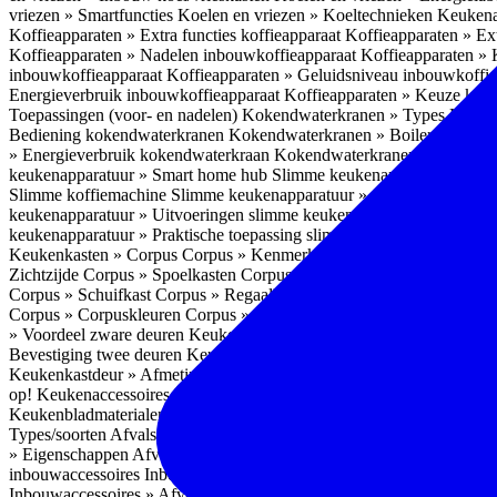
vriezen » Smartfuncties
Koelen en vriezen » Koeltechnieken
Keukena
Koffieapparaten » Extra functies koffieapparaat
Koffieapparaten » Ext
Koffieapparaten » Nadelen inbouwkoffieapparaat
Koffieapparaten »
inbouwkoffieapparaat
Koffieapparaten » Geluidsniveau inbouwkoffi
Energieverbruik inbouwkoffieapparaat
Koffieapparaten » Keuze koff
Toepassingen (voor- en nadelen)
Kokendwaterkranen » Types
Kokend
Bediening kokendwaterkranen
Kokendwaterkranen » Boilers koken
» Energieverbruik kokendwaterkraan
Kokendwaterkranen » Onderho
keukenapparatuur » Smart home hub
Slimme keukenapparatuur » Sl
Slimme koffiemachine
Slimme keukenapparatuur » Slimme stekker
S
keukenapparatuur » Uitvoeringen slimme keukenapparatuur
Slimme k
keukenapparatuur » Praktische toepassing slimme keukenapparatuur
Keukenkasten » Corpus
Corpus » Kenmerken
Corpus » Materiaal C
Zichtzijde
Corpus » Spoelkasten
Corpus » Soorten keukenkasten
Cor
Corpus » Schuifkast
Corpus » Regaalkast
Corpus » Afwijkend corpu
Corpus » Corpuskleuren
Corpus » Corpus in kleur
Corpus » Voordeel
» Voordeel zware deuren
Keukenkasten » Kastindeling
Keukenkaste
Bevestiging twee deuren
Keukenkastdeur » Vaatwasserdeur
Keukenka
Keukenkastdeur » Afmetingen
Keukenkastdeur » Hoogte front
Keuke
op!
Keukenaccessoires
Keukenaccessoires » Achterwanden
Achterwa
Keukenbladmaterialen als achterwand
Achterwanden » Hittebestendi
Types/soorten
Afvalsystemen » Installatie
Afvalsystemen » Inbouw i
» Eigenschappen
Afvalsystemen » Inhoud
Afvalsystemen » Energie
A
inbouwaccessoires
Inbouwaccessoires » Bestek- en ladeindelingen vo
Inbouwaccessoires » Afvalsystemen
Inbouwaccessoires » Inbouw korv