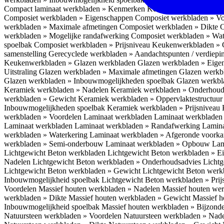
Compact laminaat werkbladen » Kenmerken
Keukenwerkbladen » C
Composiet werkbladen » Eigenschappen
Composiet werkbladen » V
werkbladen » Maximale afmetingen
Composiet werkbladen » Dikte
C
werkbladen » Mogelijke randafwerking
Composiet werkbladen » Wat
spoelbak
Composiet werkbladen » Prijsniveau
Keukenwerkbladen » 
samenstelling
Gerecyclede werkbladen » Aandachtspunten / verdiep
Keukenwerkbladen » Glazen werkbladen
Glazen werkbladen » Eig
Uitstraling
Glazen werkbladen » Maximale afmetingen
Glazen werkb
Glazen werkbladen » Inbouwmogelijkheden spoelbak
Glazen werkbl
Keramiek werkbladen » Nadelen
Keramiek werkbladen » Onderhoud
werkbladen » Gewicht
Keramiek werkbladen » Oppervlaktestructuu
Inbouwmogelijkheden spoelbak
Keramiek werkbladen » Prijsniveau
werkbladen » Voordelen Laminaat werkbladen
Laminaat werkbladen
Laminaat werkbladen
Laminaat werkbladen » Randafwerking
Lamina
werkbladen » Waterkering
Laminaat werkbladen » Afgeronde voork
werkbladen » Semi-onderbouw
Laminaat werkbladen » Opbouw
Lam
Lichtgewicht Beton werkbladen
Lichtgewicht Beton werkbladen » 
Nadelen
Lichtgewicht Beton werkbladen » Onderhoudsadvies
Lichtg
Lichtgewicht Beton werkbladen » Gewicht
Lichtgewicht Beton werk
Inbouwmogelijkheid spoelbak
Lichtgewicht Beton werkbladen » Pri
Voordelen
Massief houten werkbladen » Nadelen
Massief houten we
werkbladen » Dikte
Massief houten werkbladen » Gewicht
Massief h
Inbouwmogelijkheid spoelbak
Massief houten werkbladen » Bijzond
Natuursteen werkbladen » Voordelen
Natuursteen werkbladen » Nad