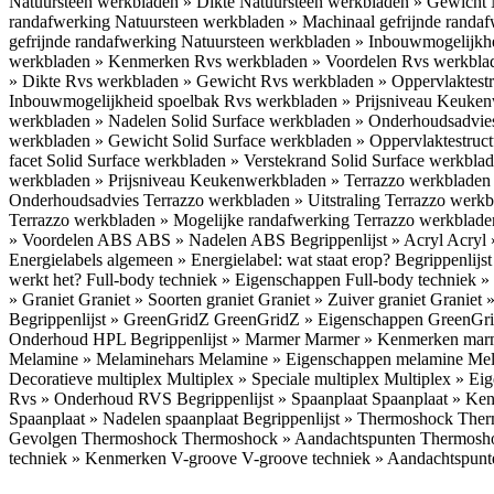
Natuursteen werkbladen » Dikte
Natuursteen werkbladen » Gewicht
randafwerking
Natuursteen werkbladen » Machinaal gefrijnde randa
gefrijnde randafwerking
Natuursteen werkbladen » Inbouwmogelijkh
werkbladen » Kenmerken
Rvs werkbladen » Voordelen
Rvs werkbla
» Dikte
Rvs werkbladen » Gewicht
Rvs werkbladen » Oppervlaktest
Inbouwmogelijkheid spoelbak
Rvs werkbladen » Prijsniveau
Keukenw
werkbladen » Nadelen
Solid Surface werkbladen » Onderhoudsadvi
werkbladen » Gewicht
Solid Surface werkbladen » Oppervlaktestruc
facet
Solid Surface werkbladen » Verstekrand
Solid Surface werkbla
werkbladen » Prijsniveau
Keukenwerkbladen » Terrazzo werkblade
Onderhoudsadvies
Terrazzo werkbladen » Uitstraling
Terrazzo werk
Terrazzo werkbladen » Mogelijke randafwerking
Terrazzo werkblade
» Voordelen ABS
ABS » Nadelen ABS
Begrippenlijst » Acryl
Acryl 
Energielabels algemeen » Energielabel: wat staat erop?
Begrippenlijs
werkt het?
Full-body techniek » Eigenschappen
Full-body techniek »
» Graniet
Graniet » Soorten graniet
Graniet » Zuiver graniet
Graniet 
Begrippenlijst » GreenGridZ
GreenGridZ » Eigenschappen GreenGr
Onderhoud HPL
Begrippenlijst » Marmer
Marmer » Kenmerken ma
Melamine » Melaminehars
Melamine » Eigenschappen melamine
Mel
Decoratieve multiplex
Multiplex » Speciale multiplex
Multiplex » Ei
Rvs » Onderhoud RVS
Begrippenlijst » Spaanplaat
Spaanplaat » Ke
Spaanplaat » Nadelen spaanplaat
Begrippenlijst » Thermoshock
Ther
Gevolgen Thermoshock
Thermoshock » Aandachtspunten Thermos
techniek » Kenmerken V-groove
V-groove techniek » Aandachtspun
Inloggen