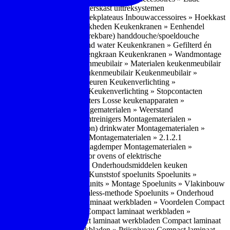
bouwaccessoires » Apothekerskast uittreksystemen
ccessoires » Hoekkast uittrekplateaus
Inbouwaccessoires » Hoekkast
ranen » Bedieningsmogelijkheden
Keukenkranen » Eenhendel
es
Keukenkranen » Met (uitrekbare) handdouche/spoeldouche
egen
Keukenkranen » Kokend water
Keukenkranen » Gefilterd én
age
Keukenkranen » Bladmengkraan
Keukenkranen » Wandmontage
illende meubeltypen
Keukenmeubilair » Materialen keukenmeubilair
bilair » Duurzaamheid keukenmeubilair
Keukenmeubilair »
Keukenverlichting » Lichtkleuren
Keukenverlichting »
verlichting » Dimbaarheid
Keukenverlichting » Stopcontacten
» Plintverwarming/plintheaters
Losse keukenapparaten »
 Luchtafvoersystemen
Montagematerialen » Weerstand
en
Montagematerialen » Luchtreinigers
Montagematerialen »
nsluitmateriaal voor (schoon) drinkwater
Montagematerialen »
steem van lades en deuren
Montagematerialen » 2.1.2.1
ontagematerialen » Waterslagdemper
Montagematerialen »
agematerialen » Kabels voor ovens of elektrische
erialen
Montagematerialen » Onderhoudsmiddelen keuken
 2.2 Kunststof
Spoelunits » Kunststof spoelunits
Spoelunits »
 » Montage spoelunit
Spoelunits » Montage
Spoelunits » Vlakinbouw
uw methode
Spoelunits » Rimless-methode
Spoelunits » Onderhoud
» Eigenschappen
Compact laminaat werkbladen » Voordelen Compact
ssief laminaat werkbladen
Compact laminaat werkbladen »
ijke randafwerking Compact laminaat werkbladen
Compact laminaat
naat
Compact laminaat werkbladen » Prijsniveau Compact laminaat