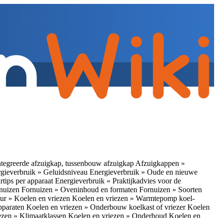
tegreerde afzuigkap, tussenbouw afzuigkap
Afzuigkappen »
gieverbruik » Geluidsniveau
Energieverbruik » Oude en nieuwe
rtips per apparaat
Energieverbruik » Praktijkadvies voor de
rnuizen
Fornuizen » Oveninhoud en formaten
Fornuizen » Soorten
ur » Koelen en vriezen
Koelen en vriezen » Warmtepomp koel-
apparaten
Koelen en vriezen » Onderbouw koelkast of vriezer
Koelen
ezen » Klimaatklassen
Koelen en vriezen » Onderhoud
Koelen en