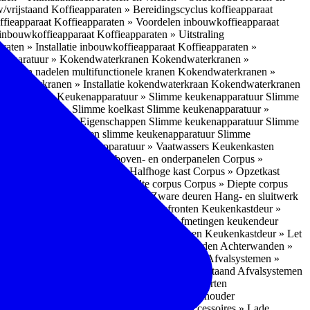
w/vrijstaand
Koffieapparaten » Bereidingscyclus koffieapparaat
ffieapparaat
Koffieapparaten » Voordelen inbouwkoffieapparaat
 inbouwkoffieapparaat
Koffieapparaten » Uitstraling
raten » Installatie inbouwkoffieapparaat
Koffieapparaten »
apparatuur » Kokendwaterkranen
Kokendwaterkranen »
or- en nadelen multifunctionele kranen
Kokendwaterkranen »
endwaterkranen » Installatie kokendwaterkraan
Kokendwaterkranen
tuur » Ovens
Keukenapparatuur » Slimme keukenapparatuur
Slimme
kenapparatuur » Slimme koelkast
Slimme keukenapparatuur »
ukenapparatuur » Eigenschappen Slimme keukenapparatuur
Slimme
napparatuur » Nadelen slimme keukenapparatuur
Slimme
ukenapparatuur
Keukenapparatuur » Vaatwassers
Keukenkasten
n
Corpus » Buitenkant zij-, boven- en onderpanelen
Corpus »
Corpus » Hoge kast
Corpus » Halfhoge kast
Corpus » Opzetkast
» Hoogte corpus
Corpus » Breedte corpus
Corpus » Diepte corpus
rk » Nadelen
Hang- en sluitwerk » Zware deuren
Hang- en sluitwerk
eukenkastdeur » Soorten deur- en ladefronten
Keukenkastdeur »
ur » Glijbevestiging
Keukenkastdeur » Afmetingen keukendeur
eur » Maatwerk
Keukenkastdeur » Deurgrepen
Keukenkastdeur » Let
terwanden
Achterwanden » Nadelen achterwanden
Achterwanden »
itstraling
Keukenaccessoires » Afvalsystemen
Afvalsystemen »
 » Inbouw in de spoelunit
Afvalsystemen » Vrijstaand
Afvalsystemen
s » Inbouwaccessoires
Inbouwaccessoires » Soorten
ade indelingen
Inbouwaccessoires » Handdoekhouder
nbouwaccessoires » Fire Safety Kit
Inbouwaccessoires » Lade