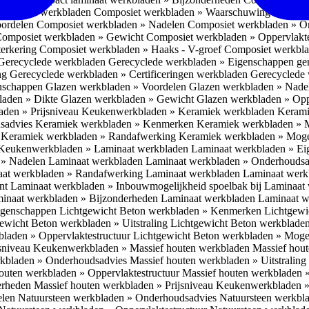
omposiet werkbladen
Composiet werkbladen » Waarschuwing Monteurs:
oordelen
Composiet werkbladen » Nadelen
Composiet werkbladen » O
omposiet werkbladen » Gewicht
Composiet werkbladen » Oppervlakt
erkering
Composiet werkbladen » Haaks - V-groef
Composiet werkbla
Gerecyclede werkbladen
Gerecyclede werkbladen » Eigenschappen ge
ing
Gerecyclede werkbladen » Certificeringen werkbladen
Gerecyclede 
enschappen
Glazen werkbladen » Voordelen
Glazen werkbladen » Nad
laden » Dikte
Glazen werkbladen » Gewicht
Glazen werkbladen » Opp
aden » Prijsniveau
Keukenwerkbladen » Keramiek werkbladen
Kerami
sadvies
Keramiek werkbladen » Kenmerken
Keramiek werkbladen » 
r
Keramiek werkbladen » Randafwerking
Keramiek werkbladen » Moge
Keukenwerkbladen » Laminaat werkbladen
Laminaat werkbladen » E
 » Nadelen Laminaat werkbladen
Laminaat werkbladen » Onderhoudsa
at werkbladen » Randafwerking Laminaat werkbladen
Laminaat wer
ant
Laminaat werkbladen » Inbouwmogelijkheid spoelbak bij Laminaat
inaat werkbladen » Bijzonderheden Laminaat werkbladen
Laminaat w
Eigenschappen
Lichtgewicht Beton werkbladen » Kenmerken
Lichtgewi
ewicht Beton werkbladen » Uitstraling
Lichtgewicht Beton werkblade
bladen » Oppervlaktestructuur
Lichtgewicht Beton werkbladen » Moge
jsniveau
Keukenwerkbladen » Massief houten werkbladen
Massief hou
rkbladen » Onderhoudsadvies
Massief houten werkbladen » Uitstraling
outen werkbladen » Oppervlaktestructuur
Massief houten werkbladen 
erheden
Massief houten werkbladen » Prijsniveau
Keukenwerkbladen »
elen
Natuursteen werkbladen » Onderhoudsadvies
Natuursteen werkbla