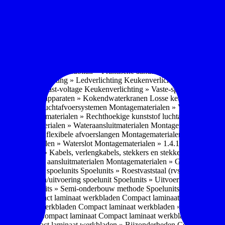
soires » Kast systemen
Inbouwaccessoires » Kast-inbouw-systemen
In
kkast systemen
Inbouwaccessoires » Hoekkast uittreksystemen
Inbouwa
naccessoires » Keukenkranen
Keukenkranen » Types/soorten
Keukenk
h kraan
Keukenkranen » Infrarood kraan
Keukenkranen » Extra functi
ater
Keukenkranen » Gekoeld water
Keukenkranen » Koolzuur toevo
iek (pvd)
Keukenkranen » Vorm Keukenkraan
Keukenkranen » Mont
Keukenmeubilair » Wat is keukenmeubilair?
Keukenmeubilair » Versch
trends 2026
Keukenmeubilair » Praktische aandachtspunten
Keukenmeu
ing
Keukenverlichting » Ledverlichting
Keukenverlichting » Installatie
verlichting » Vast-voltage
Keukenverlichting » Vaste-spanning
Keuken
n
Losse keukenapparaten » Kokendwaterkranen
Losse keukenapparaten 
aterialen » Luchtafvoersystemen
Montagematerialen » Verschillende
langen
Montagematerialen » Rechthoekige kunststof luchtafvoersystem
en
Montagematerialen » Wateraansluitmaterialen
Montagematerialen » Aa
» 1.2.1 Ronde flexibele afvoerslangen
Montagematerialen » Dempingsy
ontagematerialen » Waterslot
Montagematerialen » 1.4.1 Plasmafilter
M
gematerialen » Kabels, verlengkabels, stekkers en stekkerblokken
Mont
erialen » Gas aansluitmaterialen
Montagematerialen » Gasaansluitmat
s » Materialen spoelunits
Spoelunits » Roestvaststaal (rvs)
Spoelunits »
units » Design/uitvoering spoelunit
Spoelunits » Uitvoering
Spoelunits
ethode
Spoelunits » Semi-onderbouw methode
Spoelunits » Tussenbo
aden » Compact laminaat werkbladen
Compact laminaat werkbladen 
ct laminaat werkbladen
Compact laminaat werkbladen » Nanotech ma
 Uitstraling Compact laminaat
Compact laminaat werkbladen » Mogel
bladen
Compact laminaat werkbladen » Bijzonderheden Compact lami