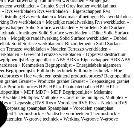
en » Randafwerking
Natuursteen werkbladen » Mogelijke
rsteen werkbladen » Graniet Steel Grey leather werkblad met
 » Rvs werkbladen
Rvs werkbladen » Eigenschappen
Rvs
Uitstraling
Rvs werkbladen » Maximale afmetingen
Rvs werkbladen
rking
Rvs werkbladen » Mogelijke randafwerking
Rvs werkbladen »
Eigenschappen
Solid Surface werkbladen » Voordelen
Solid Surface
Maximale afmetingen
Solid Surface werkbladen » Dikte
Solid Surface
aden » Mogelijke randafwerking
Solid Surface werkbladen » Dubbel
oelbak
Solid Surface werkbladen » Bijzonderheden
Solid Surface
len
Terrazzo werkbladen » Nadelen
Terrazzo werkbladen »
werkbladen » Gewicht
Terrazzo werkbladen » Oppervlaktestructuur
egrippenlijst
Begrippenlijst » ABS
ABS » Eigenschappen ABS
ABS
hardsteen » Kenmerken
Begrippenlijst » Energielabels algemeen
eer
Begrippenlijst » Full-body techniek
Full-body techniek » Hoe
ctieproces » Hoe werkt een gesinterd productieproces?
Begrippenlijst
en graniet
Graniet » Productie graniet
Graniet » Toepassingen graniet
L » Productieproces HPL
HPL » Plaatmateriaal en HPL
HPL »
rippenlijst » MDF
MDF » MDF
Begrippenlijst » Melamine
» Kwaliteit Multiplex
Multiplex » Constructie-multiplex
Multiplex »
S
Rvs » Toepassing RVS
Rvs » Voordelen RVS
Rvs » Nadelen RVS
 » Toepassing spaanplaat
Spaanplaat » Voordelen spaanplaat
ligheid
Thermoshock » Praktische voorbeelden
Thermoshock »
e materialen
V-groove techniek » Werking V-groove
V-groove