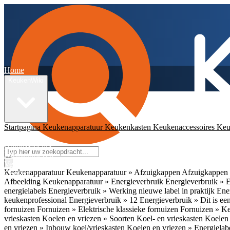
Home
KeukenWiki
Startpagina
Keukenapparatuur
Keukenkasten
Keukenaccessoires
Keu
App
Ambassadeurs
Nieuwsbrieven
Veelgestelde vragen
Keukenapparatuur
Keukenapparatuur » Afzuigkappen
Afzuigkappen 
Contact
Afbeelding
Keukenapparatuur » Energieverbruik
Energieverbruik » 
energielabels
Energieverbruik » Werking nieuwe label in praktijk
Ener
keukenprofessional
Energieverbruik » 12
Energieverbruik » Dit is een
fornuizen
Fornuizen » Elektrische klassieke fornuizen
Fornuizen » K
vrieskasten
Koelen en vriezen » Soorten Koel- en vrieskasten
Koelen 
en vriezen » Inbouw koel/vrieskasten
Koelen en vriezen » Energielab