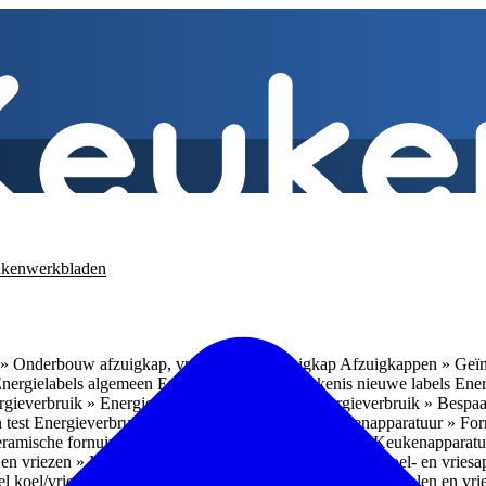
kenwerkbladen
» Onderbouw afzuigkap, vrijhangende afzuigkap
Afzuigkappen » Geïn
Energielabels algemeen
Energieverbruik » Betekenis nieuwe labels
Ener
gieverbruik » Energieverbruik in de praktijk
Energieverbruik » Bespaa
 test
Energieverbruik » 1
Energieverbruik » 5
Keukenapparatuur » Fo
eramische fornuizen
Keukenapparatuur » Inbouwlades
Keukenapparatu
en vriezen » Nismaten
Koelen en vriezen » Vrijstaande koel- en vries
el koel/vrieskasten
Koelen en vriezen » LED-verlichting
Koelen en vri