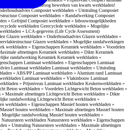
 bescherm je bij het droog bewerken van kwarts werkbladen!
nderhoudsadvies
Composiet werkbladen » Uitstraling
Composiet
estructuur
Composiet werkbladen » Randafwerking
Composiet
den » Gefrijnd
Composiet werkbladen » Inbouwmogelijkheden
recyclede werkbladen
Gerecyclede werkbladen » Mogelijke
werkbladen » LCA-gegevens (Life Cycle Assessment)
elen
Glazen werkbladen » Onderhoudsadvies
Glazen werkbladen »
ervlaktestructuur
Glazen werkbladen » Mogelijke randafwerkingen
ek werkbladen » Eigenschappen
Keramiek werkbladen » Voordelen
Maximale afmetingen
Keramiek werkbladen » Dikte
Keramiek
lijke randafwerking Keramiek
Keramiek werkbladen »
igenschappen
Laminaat werkbladen » Eigenschappen
Laminaat
dvies Laminaat werkbladen
Laminaat werkbladen » Uitstraling
kbladen » ABS/PP
Laminaat werkbladen » Alumium rand
Laminaat
 werkbladen
Laminaat werkbladen » Vlakinbouw
Laminaat
erkbladen » Prijsniveau Laminaat werkbladen
Keukenwerkbladen »
cht Beton werkbladen » Voordelen
Lichtgewicht Beton werkbladen »
n » Maximale afmetingen
Lichtgewicht Beton werkbladen » Dikte
lijke randafwerking
Lichtgewicht Beton werkbladen »
ten werkbladen » Eigenschappen
Massief houten werkbladen »
Massief houten werkbladen » Maximale afmetingen
Massief houten
» Mogelijke randafwerking
Massief houten werkbladen »
 Natuursteen werkbladen
Natuursteen werkbladen » Eigenschappen
den » Uitstraling
Natuursteen werkbladen » Maximale afmetingen