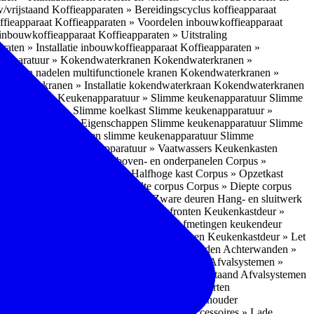
w/vrijstaand
Koffieapparaten » Bereidingscyclus koffieapparaat
ffieapparaat
Koffieapparaten » Voordelen inbouwkoffieapparaat
 inbouwkoffieapparaat
Koffieapparaten » Uitstraling
raten » Installatie inbouwkoffieapparaat
Koffieapparaten »
apparatuur » Kokendwaterkranen
Kokendwaterkranen »
or- en nadelen multifunctionele kranen
Kokendwaterkranen »
endwaterkranen » Installatie kokendwaterkraan
Kokendwaterkranen
tuur » Ovens
Keukenapparatuur » Slimme keukenapparatuur
Slimme
kenapparatuur » Slimme koelkast
Slimme keukenapparatuur »
ukenapparatuur » Eigenschappen Slimme keukenapparatuur
Slimme
napparatuur » Nadelen slimme keukenapparatuur
Slimme
ukenapparatuur
Keukenapparatuur » Vaatwassers
Keukenkasten
n
Corpus » Buitenkant zij-, boven- en onderpanelen
Corpus »
Corpus » Hoge kast
Corpus » Halfhoge kast
Corpus » Opzetkast
» Hoogte corpus
Corpus » Breedte corpus
Corpus » Diepte corpus
rk » Nadelen
Hang- en sluitwerk » Zware deuren
Hang- en sluitwerk
eukenkastdeur » Soorten deur- en ladefronten
Keukenkastdeur »
ur » Glijbevestiging
Keukenkastdeur » Afmetingen keukendeur
eur » Maatwerk
Keukenkastdeur » Deurgrepen
Keukenkastdeur » Let
terwanden
Achterwanden » Nadelen achterwanden
Achterwanden »
itstraling
Keukenaccessoires » Afvalsystemen
Afvalsystemen »
 » Inbouw in de spoelunit
Afvalsystemen » Vrijstaand
Afvalsystemen
s » Inbouwaccessoires
Inbouwaccessoires » Soorten
ade indelingen
Inbouwaccessoires » Handdoekhouder
nbouwaccessoires » Fire Safety Kit
Inbouwaccessoires » Lade