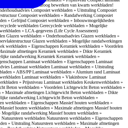
 bescherm je bij het droog bewerken van kwarts werkbladen!
nderhoudsadvies
Composiet werkbladen » Uitstraling
Composiet
estructuur
Composiet werkbladen » Randafwerking
Composiet
den » Gefrijnd
Composiet werkbladen » Inbouwmogelijkheden
recyclede werkbladen
Gerecyclede werkbladen » Mogelijke
werkbladen » LCA-gegevens (Life Cycle Assessment)
elen
Glazen werkbladen » Onderhoudsadvies
Glazen werkbladen »
ervlaktestructuur
Glazen werkbladen » Mogelijke randafwerkingen
ek werkbladen » Eigenschappen
Keramiek werkbladen » Voordelen
Maximale afmetingen
Keramiek werkbladen » Dikte
Keramiek
lijke randafwerking Keramiek
Keramiek werkbladen »
igenschappen
Laminaat werkbladen » Eigenschappen
Laminaat
dvies Laminaat werkbladen
Laminaat werkbladen » Uitstraling
kbladen » ABS/PP
Laminaat werkbladen » Alumium rand
Laminaat
 werkbladen
Laminaat werkbladen » Vlakinbouw
Laminaat
erkbladen » Prijsniveau Laminaat werkbladen
Keukenwerkbladen »
cht Beton werkbladen » Voordelen
Lichtgewicht Beton werkbladen »
n » Maximale afmetingen
Lichtgewicht Beton werkbladen » Dikte
lijke randafwerking
Lichtgewicht Beton werkbladen »
ten werkbladen » Eigenschappen
Massief houten werkbladen »
Massief houten werkbladen » Maximale afmetingen
Massief houten
» Mogelijke randafwerking
Massief houten werkbladen »
 Natuursteen werkbladen
Natuursteen werkbladen » Eigenschappen
den » Uitstraling
Natuursteen werkbladen » Maximale afmetingen