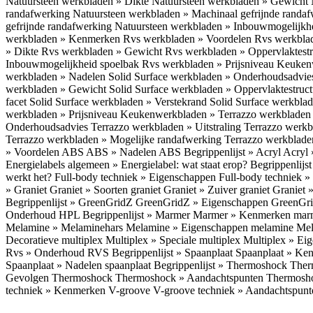
Natuursteen werkbladen » Dikte
Natuursteen werkbladen » Gewicht
randafwerking
Natuursteen werkbladen » Machinaal gefrijnde randa
gefrijnde randafwerking
Natuursteen werkbladen » Inbouwmogelijkh
werkbladen » Kenmerken
Rvs werkbladen » Voordelen
Rvs werkbla
» Dikte
Rvs werkbladen » Gewicht
Rvs werkbladen » Oppervlaktest
Inbouwmogelijkheid spoelbak
Rvs werkbladen » Prijsniveau
Keukenw
werkbladen » Nadelen
Solid Surface werkbladen » Onderhoudsadvi
werkbladen » Gewicht
Solid Surface werkbladen » Oppervlaktestruc
facet
Solid Surface werkbladen » Verstekrand
Solid Surface werkbla
werkbladen » Prijsniveau
Keukenwerkbladen » Terrazzo werkblade
Onderhoudsadvies
Terrazzo werkbladen » Uitstraling
Terrazzo werk
Terrazzo werkbladen » Mogelijke randafwerking
Terrazzo werkblade
» Voordelen ABS
ABS » Nadelen ABS
Begrippenlijst » Acryl
Acryl 
Energielabels algemeen » Energielabel: wat staat erop?
Begrippenlijs
werkt het?
Full-body techniek » Eigenschappen
Full-body techniek »
» Graniet
Graniet » Soorten graniet
Graniet » Zuiver graniet
Graniet 
Begrippenlijst » GreenGridZ
GreenGridZ » Eigenschappen GreenGr
Onderhoud HPL
Begrippenlijst » Marmer
Marmer » Kenmerken ma
Melamine » Melaminehars
Melamine » Eigenschappen melamine
Mel
Decoratieve multiplex
Multiplex » Speciale multiplex
Multiplex » Ei
Rvs » Onderhoud RVS
Begrippenlijst » Spaanplaat
Spaanplaat » Ke
Spaanplaat » Nadelen spaanplaat
Begrippenlijst » Thermoshock
Ther
Gevolgen Thermoshock
Thermoshock » Aandachtspunten Thermos
techniek » Kenmerken V-groove
V-groove techniek » Aandachtspun
Inloggen