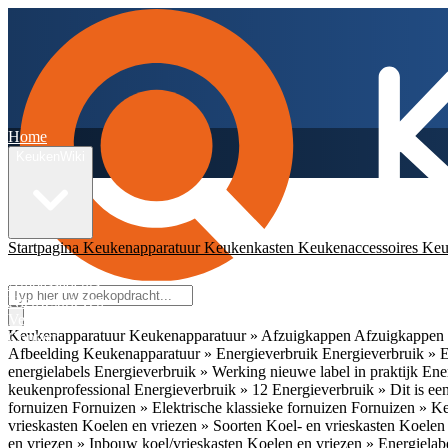
Home
KeukenWiki
Startpagina
Keukenapparatuur
Keukenkasten
Keukenaccessoires
Keu
App
Ambassadeurs
Nieuwsbrieven
Veelgestelde vragen
Keukenapparatuur
Keukenapparatuur » Afzuigkappen
Afzuigkappen 
Contact
Afbeelding
Keukenapparatuur » Energieverbruik
Energieverbruik » 
energielabels
Energieverbruik » Werking nieuwe label in praktijk
Ener
keukenprofessional
Energieverbruik » 12
Energieverbruik » Dit is een
fornuizen
Fornuizen » Elektrische klassieke fornuizen
Fornuizen » K
vrieskasten
Koelen en vriezen » Soorten Koel- en vrieskasten
Koelen 
en vriezen » Inbouw koel/vrieskasten
Koelen en vriezen » Energielab