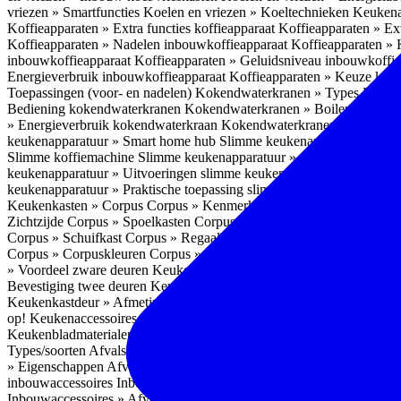
vriezen » Smartfuncties
Koelen en vriezen » Koeltechnieken
Keukena
Koffieapparaten » Extra functies koffieapparaat
Koffieapparaten » Ext
Koffieapparaten » Nadelen inbouwkoffieapparaat
Koffieapparaten »
inbouwkoffieapparaat
Koffieapparaten » Geluidsniveau inbouwkoffi
Energieverbruik inbouwkoffieapparaat
Koffieapparaten » Keuze koff
Toepassingen (voor- en nadelen)
Kokendwaterkranen » Types
Kokend
Bediening kokendwaterkranen
Kokendwaterkranen » Boilers koken
» Energieverbruik kokendwaterkraan
Kokendwaterkranen » Onderho
keukenapparatuur » Smart home hub
Slimme keukenapparatuur » Sl
Slimme koffiemachine
Slimme keukenapparatuur » Slimme stekker
S
keukenapparatuur » Uitvoeringen slimme keukenapparatuur
Slimme k
keukenapparatuur » Praktische toepassing slimme keukenapparatuur
Keukenkasten » Corpus
Corpus » Kenmerken
Corpus » Materiaal C
Zichtzijde
Corpus » Spoelkasten
Corpus » Soorten keukenkasten
Cor
Corpus » Schuifkast
Corpus » Regaalkast
Corpus » Afwijkend corpu
Corpus » Corpuskleuren
Corpus » Corpus in kleur
Corpus » Voordeel
» Voordeel zware deuren
Keukenkasten » Kastindeling
Keukenkaste
Bevestiging twee deuren
Keukenkastdeur » Vaatwasserdeur
Keukenka
Keukenkastdeur » Afmetingen
Keukenkastdeur » Hoogte front
Keuke
op!
Keukenaccessoires
Keukenaccessoires » Achterwanden
Achterwa
Keukenbladmaterialen als achterwand
Achterwanden » Hittebestendi
Types/soorten
Afvalsystemen » Installatie
Afvalsystemen » Inbouw i
» Eigenschappen
Afvalsystemen » Inhoud
Afvalsystemen » Energie
A
inbouwaccessoires
Inbouwaccessoires » Bestek- en ladeindelingen vo
Inbouwaccessoires » Afvalsystemen
Inbouwaccessoires » Inbouw korv