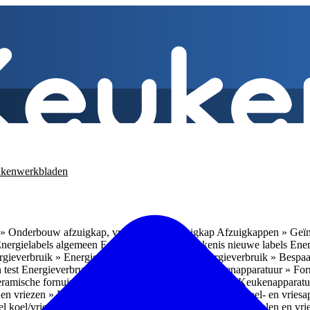
kenwerkbladen
» Onderbouw afzuigkap, vrijhangende afzuigkap
Afzuigkappen » Geïn
Energielabels algemeen
Energieverbruik » Betekenis nieuwe labels
Ener
gieverbruik » Energieverbruik in de praktijk
Energieverbruik » Bespaa
 test
Energieverbruik » 1
Energieverbruik » 5
Keukenapparatuur » Fo
eramische fornuizen
Keukenapparatuur » Inbouwlades
Keukenapparatu
en vriezen » Nismaten
Koelen en vriezen » Vrijstaande koel- en vries
el koel/vrieskasten
Koelen en vriezen » LED-verlichting
Koelen en vri