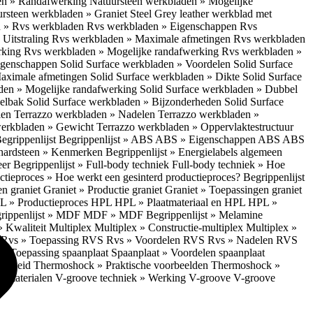
en » Randafwerking
Natuursteen werkbladen » Mogelijke
rsteen werkbladen » Graniet Steel Grey leather werkblad met
 » Rvs werkbladen
Rvs werkbladen » Eigenschappen
Rvs
Uitstraling
Rvs werkbladen » Maximale afmetingen
Rvs werkbladen
rking
Rvs werkbladen » Mogelijke randafwerking
Rvs werkbladen »
Eigenschappen
Solid Surface werkbladen » Voordelen
Solid Surface
Maximale afmetingen
Solid Surface werkbladen » Dikte
Solid Surface
aden » Mogelijke randafwerking
Solid Surface werkbladen » Dubbel
oelbak
Solid Surface werkbladen » Bijzonderheden
Solid Surface
len
Terrazzo werkbladen » Nadelen
Terrazzo werkbladen »
werkbladen » Gewicht
Terrazzo werkbladen » Oppervlaktestructuur
egrippenlijst
Begrippenlijst » ABS
ABS » Eigenschappen ABS
ABS
hardsteen » Kenmerken
Begrippenlijst » Energielabels algemeen
eer
Begrippenlijst » Full-body techniek
Full-body techniek » Hoe
ctieproces » Hoe werkt een gesinterd productieproces?
Begrippenlijst
en graniet
Graniet » Productie graniet
Graniet » Toepassingen graniet
L » Productieproces HPL
HPL » Plaatmateriaal en HPL
HPL »
rippenlijst » MDF
MDF » MDF
Begrippenlijst » Melamine
» Kwaliteit Multiplex
Multiplex » Constructie-multiplex
Multiplex »
S
Rvs » Toepassing RVS
Rvs » Voordelen RVS
Rvs » Nadelen RVS
 » Toepassing spaanplaat
Spaanplaat » Voordelen spaanplaat
ligheid
Thermoshock » Praktische voorbeelden
Thermoshock »
e materialen
V-groove techniek » Werking V-groove
V-groove