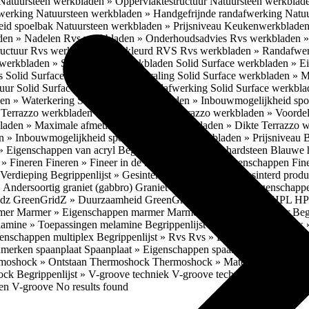
Natuursteen werkbladen » Oppervlaktestructuur
Natuursteen werkblad
fwerking
Natuursteen werkbladen » Handgefrijnde randafwerking
Natuu
eid spoelbak
Natuursteen werkbladen » Prijsniveau
Keukenwerkbladen
den » Nadelen
Rvs werkbladen » Onderhoudsadvies
Rvs werkbladen » 
ructuur
Rvs werkbladen » Gekleurd RVS
Rvs werkbladen » Randafwe
erkbladen » Solid Surface werkbladen
Solid Surface werkbladen » 
es
Solid Surface werkbladen » Uitstraling
Solid Surface werkbladen » 
tuur
Solid Surface werkbladen » Randafwerking
Solid Surface werkbl
den » Waterkering
Solid Surface werkbladen » Inbouwmogelijkheid sp
n
Terrazzo werkbladen » Eigenschappen
Terrazzo werkbladen » Voorde
bladen » Maximale afmetingen
Terrazzo werkbladen » Dikte
Terrazzo 
n » Inbouwmogelijkheid spoelbak
Terrazzo werkbladen » Prijsniveau
B
» Eigenschappen van acryl
Begrippenlijst » Blauwe hardsteen
Blauwe 
t » Fineren
Fineren » Fineer in de keuken
Fineren » Eigenschappen Fin
 Verdieping
Begrippenlijst » Gesinterd productieproces
Gesinterd produ
» Andersoortig graniet (gabbro)
Graniet » Gneis
Graniet » Eigenschapp
idz
GreenGridZ » Duurzaamheid GreenGridz
Begrippenlijst » HPL
HP
rmer
Marmer » Eigenschappen marmer
Marmer » Productie marmer
Beg
amine » Toepassingen melamine
Begrippenlijst » Multiplex
Multiplex 
genschappen multiplex
Begrippenlijst » Rvs
Rvs » Eigenschappen RV
nmerken spaanplaat
Spaanplaat » Eigenschappen spaanplaat
Spaanplaat
moshock » Ontstaan Thermoshock
Thermoshock » Materialen & gevoe
hock
Begrippenlijst » V-groove techniek
V-groove techniek » Toepasbar
ten V-groove
No results found