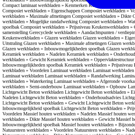
Compact laminaat werkbladen » Kenmerken
Keukenwerkbladen » C
Composiet werkbladen » Eigenschappen
Composiet werkbladen » V
werkbladen » Maximale afmetingen
Composiet werkbladen » Dikte
C
werkbladen » Mogelijke randafwerking
Composiet werkbladen » Wat
spoelbak
Composiet werkbladen » Prijsniveau
Keukenwerkbladen » 
samenstelling
Gerecyclede werkbladen » Aandachtspunten / verdiep
Keukenwerkbladen » Glazen werkbladen
Glazen werkbladen » Eig
Uitstraling
Glazen werkbladen » Maximale afmetingen
Glazen werkb
Glazen werkbladen » Inbouwmogelijkheden spoelbak
Glazen werkbl
Keramiek werkbladen » Nadelen
Keramiek werkbladen » Onderhoud
werkbladen » Gewicht
Keramiek werkbladen » Oppervlaktestructuu
Inbouwmogelijkheden spoelbak
Keramiek werkbladen » Prijsniveau
werkbladen » Voordelen Laminaat werkbladen
Laminaat werkbladen
Laminaat werkbladen
Laminaat werkbladen » Randafwerking
Lamina
werkbladen » Waterkering
Laminaat werkbladen » Afgeronde voork
werkbladen » Semi-onderbouw
Laminaat werkbladen » Opbouw
Lam
Lichtgewicht Beton werkbladen
Lichtgewicht Beton werkbladen » 
Nadelen
Lichtgewicht Beton werkbladen » Onderhoudsadvies
Lichtg
Lichtgewicht Beton werkbladen » Gewicht
Lichtgewicht Beton werk
Inbouwmogelijkheid spoelbak
Lichtgewicht Beton werkbladen » Pri
Voordelen
Massief houten werkbladen » Nadelen
Massief houten we
werkbladen » Dikte
Massief houten werkbladen » Gewicht
Massief h
Inbouwmogelijkheid spoelbak
Massief houten werkbladen » Bijzond
Natuursteen werkbladen » Voordelen
Natuursteen werkbladen » Nad