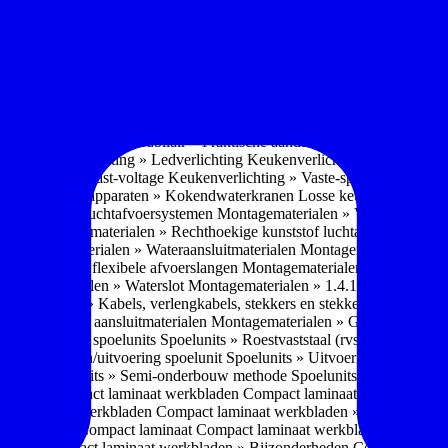
soires » Kast systemen
Inbouwaccessoires » Kast-inbouw-systemen
In
kkast systemen
Inbouwaccessoires » Hoekkast uittreksystemen
Inbouwa
naccessoires » Keukenkranen
Keukenkranen » Types/soorten
Keukenk
h kraan
Keukenkranen » Infrarood kraan
Keukenkranen » Extra functi
ater
Keukenkranen » Gekoeld water
Keukenkranen » Koolzuur toevo
iek (pvd)
Keukenkranen » Vorm Keukenkraan
Keukenkranen » Mont
Keukenmeubilair » Wat is keukenmeubilair?
Keukenmeubilair » Versch
trends 2026
Keukenmeubilair » Praktische aandachtspunten
Keukenmeu
ing
Keukenverlichting » Ledverlichting
Keukenverlichting » Installatie
verlichting » Vast-voltage
Keukenverlichting » Vaste-spanning
Keuken
n
Losse keukenapparaten » Kokendwaterkranen
Losse keukenapparaten 
aterialen » Luchtafvoersystemen
Montagematerialen » Verschillende
langen
Montagematerialen » Rechthoekige kunststof luchtafvoersystem
en
Montagematerialen » Wateraansluitmaterialen
Montagematerialen » Aa
» 1.2.1 Ronde flexibele afvoerslangen
Montagematerialen » Dempingsy
ontagematerialen » Waterslot
Montagematerialen » 1.4.1 Plasmafilter
M
gematerialen » Kabels, verlengkabels, stekkers en stekkerblokken
Mont
erialen » Gas aansluitmaterialen
Montagematerialen » Gasaansluitmat
s » Materialen spoelunits
Spoelunits » Roestvaststaal (rvs)
Spoelunits »
units » Design/uitvoering spoelunit
Spoelunits » Uitvoering
Spoelunits
ethode
Spoelunits » Semi-onderbouw methode
Spoelunits » Tussenbo
aden » Compact laminaat werkbladen
Compact laminaat werkbladen 
ct laminaat werkbladen
Compact laminaat werkbladen » Nanotech ma
 Uitstraling Compact laminaat
Compact laminaat werkbladen » Mogel
bladen
Compact laminaat werkbladen » Bijzonderheden Compact lami