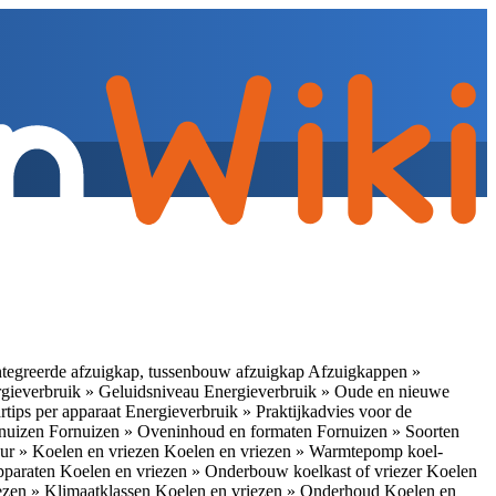
tegreerde afzuigkap, tussenbouw afzuigkap
Afzuigkappen »
gieverbruik » Geluidsniveau
Energieverbruik » Oude en nieuwe
rtips per apparaat
Energieverbruik » Praktijkadvies voor de
rnuizen
Fornuizen » Oveninhoud en formaten
Fornuizen » Soorten
ur » Koelen en vriezen
Koelen en vriezen » Warmtepomp koel-
apparaten
Koelen en vriezen » Onderbouw koelkast of vriezer
Koelen
ezen » Klimaatklassen
Koelen en vriezen » Onderhoud
Koelen en