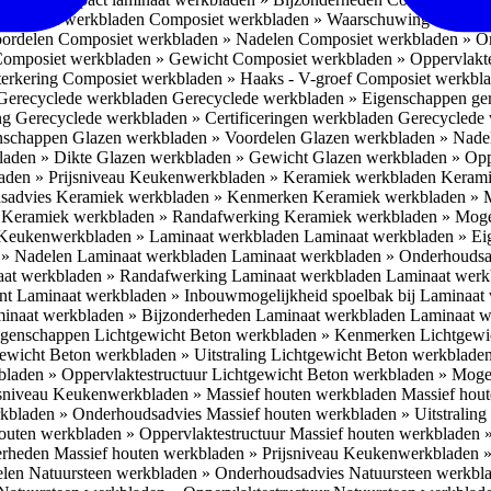
omposiet werkbladen
Composiet werkbladen » Waarschuwing Monteurs:
oordelen
Composiet werkbladen » Nadelen
Composiet werkbladen » O
omposiet werkbladen » Gewicht
Composiet werkbladen » Oppervlakt
erkering
Composiet werkbladen » Haaks - V-groef
Composiet werkbla
Gerecyclede werkbladen
Gerecyclede werkbladen » Eigenschappen ge
ing
Gerecyclede werkbladen » Certificeringen werkbladen
Gerecyclede 
enschappen
Glazen werkbladen » Voordelen
Glazen werkbladen » Nad
laden » Dikte
Glazen werkbladen » Gewicht
Glazen werkbladen » Opp
aden » Prijsniveau
Keukenwerkbladen » Keramiek werkbladen
Kerami
sadvies
Keramiek werkbladen » Kenmerken
Keramiek werkbladen » 
r
Keramiek werkbladen » Randafwerking
Keramiek werkbladen » Moge
Keukenwerkbladen » Laminaat werkbladen
Laminaat werkbladen » E
 » Nadelen Laminaat werkbladen
Laminaat werkbladen » Onderhoudsa
at werkbladen » Randafwerking Laminaat werkbladen
Laminaat wer
ant
Laminaat werkbladen » Inbouwmogelijkheid spoelbak bij Laminaat
inaat werkbladen » Bijzonderheden Laminaat werkbladen
Laminaat w
Eigenschappen
Lichtgewicht Beton werkbladen » Kenmerken
Lichtgewi
ewicht Beton werkbladen » Uitstraling
Lichtgewicht Beton werkblade
bladen » Oppervlaktestructuur
Lichtgewicht Beton werkbladen » Moge
jsniveau
Keukenwerkbladen » Massief houten werkbladen
Massief hou
rkbladen » Onderhoudsadvies
Massief houten werkbladen » Uitstraling
outen werkbladen » Oppervlaktestructuur
Massief houten werkbladen 
erheden
Massief houten werkbladen » Prijsniveau
Keukenwerkbladen »
elen
Natuursteen werkbladen » Onderhoudsadvies
Natuursteen werkbla