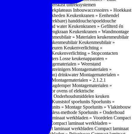
bouwaccessoires » Apothekerskast uittreksystemen
ccessoires » Hoekkast uittrekplateaus
Inbouwaccessoires » Hoekkast
ranen » Bedieningsmogelijkheden
Keukenkranen » Eenhendel
es
Keukenkranen » Met (uitrekbare) handdouche/spoeldouche
egen
Keukenkranen » Kokend water
Keukenkranen » Gefilterd én
age
Keukenkranen » Bladmengkraan
Keukenkranen » Wandmontage
illende meubeltypen
Keukenmeubilair » Materialen keukenmeubilair
bilair » Duurzaamheid keukenmeubilair
Keukenmeubilair »
Keukenverlichting » Lichtkleuren
Keukenverlichting »
verlichting » Dimbaarheid
Keukenverlichting » Stopcontacten
» Plintverwarming/plintheaters
Losse keukenapparaten »
 Luchtafvoersystemen
Montagematerialen » Weerstand
en
Montagematerialen » Luchtreinigers
Montagematerialen »
nsluitmateriaal voor (schoon) drinkwater
Montagematerialen »
steem van lades en deuren
Montagematerialen » 2.1.2.1
ontagematerialen » Waterslagdemper
Montagematerialen »
agematerialen » Kabels voor ovens of elektrische
erialen
Montagematerialen » Onderhoudsmiddelen keuken
 2.2 Kunststof
Spoelunits » Kunststof spoelunits
Spoelunits »
 » Montage spoelunit
Spoelunits » Montage
Spoelunits » Vlakinbouw
uw methode
Spoelunits » Rimless-methode
Spoelunits » Onderhoud
» Eigenschappen
Compact laminaat werkbladen » Voordelen Compact
ssief laminaat werkbladen
Compact laminaat werkbladen »
ijke randafwerking Compact laminaat werkbladen
Compact laminaat
naat
Compact laminaat werkbladen » Prijsniveau Compact laminaat