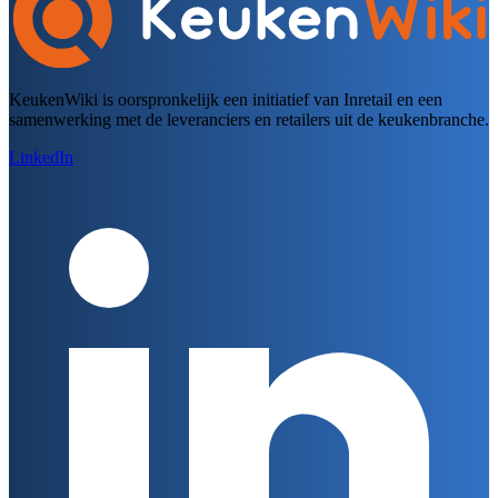
KeukenWiki is oorspronkelijk een initiatief van Inretail en een
samenwerking met de leveranciers en retailers uit de keukenbranche.
LinkedIn