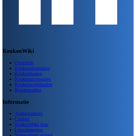
KeukenWiki
Overzicht
Keukenapparatuur
Keukenkasten
Keukenaccessoires
Keukenwerkbladen
Begrippenlijst
Informatie
Ambassadeurs
Contact
KeukenWiki App
Leeromgeving
Nieuwsbrief archief