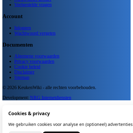
Veelgestelde vragen
Account
Inloggen
Wachtwoord vergeten
Documenten
Algemene voorwaarden
Privacy voorwaarden
Cookie beleid
Disclaimer
Sitemap
© 2026 KeukenWiki - alle rechten voorbehouden.
Development:
NRG Internetdiensten
Cookies & privacy
We gebruiken cookies voor analyse en (optioneel) advertenties.