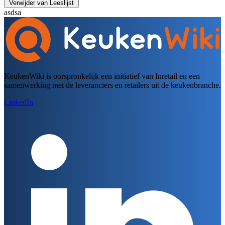
Verwijder van Leeslijst
asdsa
KeukenWiki is oorspronkelijk een initiatief van Inretail en een
samenwerking met de leveranciers en retailers uit de keukenbranche.
LinkedIn