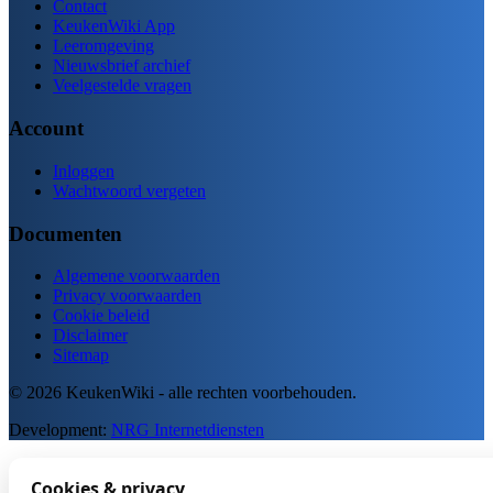
Contact
KeukenWiki App
Leeromgeving
Nieuwsbrief archief
Veelgestelde vragen
Account
Inloggen
Wachtwoord vergeten
Documenten
Algemene voorwaarden
Privacy voorwaarden
Cookie beleid
Disclaimer
Sitemap
© 2026 KeukenWiki - alle rechten voorbehouden.
Development:
NRG Internetdiensten
Cookies & privacy