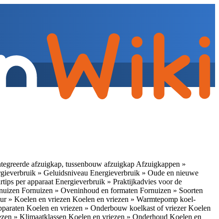
tegreerde afzuigkap, tussenbouw afzuigkap
Afzuigkappen »
gieverbruik » Geluidsniveau
Energieverbruik » Oude en nieuwe
rtips per apparaat
Energieverbruik » Praktijkadvies voor de
rnuizen
Fornuizen » Oveninhoud en formaten
Fornuizen » Soorten
ur » Koelen en vriezen
Koelen en vriezen » Warmtepomp koel-
apparaten
Koelen en vriezen » Onderbouw koelkast of vriezer
Koelen
ezen » Klimaatklassen
Koelen en vriezen » Onderhoud
Koelen en