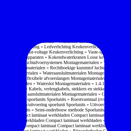
soires » Kast systemen
Inbouwaccessoires » Kast-inbouw-systemen
In
kkast systemen
Inbouwaccessoires » Hoekkast uittreksystemen
Inbouwa
naccessoires » Keukenkranen
Keukenkranen » Types/soorten
Keukenk
h kraan
Keukenkranen » Infrarood kraan
Keukenkranen » Extra functi
ater
Keukenkranen » Gekoeld water
Keukenkranen » Koolzuur toevo
iek (pvd)
Keukenkranen » Vorm Keukenkraan
Keukenkranen » Mont
Keukenmeubilair » Wat is keukenmeubilair?
Keukenmeubilair » Versch
trends 2026
Keukenmeubilair » Praktische aandachtspunten
Keukenmeu
ing
Keukenverlichting » Ledverlichting
Keukenverlichting » Installatie
verlichting » Vast-voltage
Keukenverlichting » Vaste-spanning
Keuken
n
Losse keukenapparaten » Kokendwaterkranen
Losse keukenapparaten 
aterialen » Luchtafvoersystemen
Montagematerialen » Verschillende
langen
Montagematerialen » Rechthoekige kunststof luchtafvoersystem
en
Montagematerialen » Wateraansluitmaterialen
Montagematerialen » Aa
» 1.2.1 Ronde flexibele afvoerslangen
Montagematerialen » Dempingsy
ontagematerialen » Waterslot
Montagematerialen » 1.4.1 Plasmafilter
M
gematerialen » Kabels, verlengkabels, stekkers en stekkerblokken
Mont
erialen » Gas aansluitmaterialen
Montagematerialen » Gasaansluitmat
s » Materialen spoelunits
Spoelunits » Roestvaststaal (rvs)
Spoelunits »
units » Design/uitvoering spoelunit
Spoelunits » Uitvoering
Spoelunits
ethode
Spoelunits » Semi-onderbouw methode
Spoelunits » Tussenbo
aden » Compact laminaat werkbladen
Compact laminaat werkbladen 
ct laminaat werkbladen
Compact laminaat werkbladen » Nanotech ma
 Uitstraling Compact laminaat
Compact laminaat werkbladen » Mogel
bladen
Compact laminaat werkbladen » Bijzonderheden Compact lami