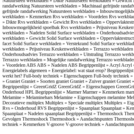
Natuursteen werkbladen » Dikte
Natuursteen werkbladen » Gewicht
randafwerking
Natuursteen werkbladen » Machinaal gefrijnde randa
gefrijnde randafwerking
Natuursteen werkbladen » Inbouwmogelijkh
werkbladen » Kenmerken
Rvs werkbladen » Voordelen
Rvs werkbla
» Dikte
Rvs werkbladen » Gewicht
Rvs werkbladen » Oppervlaktest
Inbouwmogelijkheid spoelbak
Rvs werkbladen » Prijsniveau
Keukenw
werkbladen » Nadelen
Solid Surface werkbladen » Onderhoudsadvi
werkbladen » Gewicht
Solid Surface werkbladen » Oppervlaktestruc
facet
Solid Surface werkbladen » Verstekrand
Solid Surface werkbla
werkbladen » Prijsniveau
Keukenwerkbladen » Terrazzo werkblade
Onderhoudsadvies
Terrazzo werkbladen » Uitstraling
Terrazzo werk
Terrazzo werkbladen » Mogelijke randafwerking
Terrazzo werkblade
» Voordelen ABS
ABS » Nadelen ABS
Begrippenlijst » Acryl
Acryl 
Energielabels algemeen » Energielabel: wat staat erop?
Begrippenlijs
werkt het?
Full-body techniek » Eigenschappen
Full-body techniek »
» Graniet
Graniet » Soorten graniet
Graniet » Zuiver graniet
Graniet 
Begrippenlijst » GreenGridZ
GreenGridZ » Eigenschappen GreenGr
Onderhoud HPL
Begrippenlijst » Marmer
Marmer » Kenmerken ma
Melamine » Melaminehars
Melamine » Eigenschappen melamine
Mel
Decoratieve multiplex
Multiplex » Speciale multiplex
Multiplex » Ei
Rvs » Onderhoud RVS
Begrippenlijst » Spaanplaat
Spaanplaat » Ke
Spaanplaat » Nadelen spaanplaat
Begrippenlijst » Thermoshock
Ther
Gevolgen Thermoshock
Thermoshock » Aandachtspunten Thermos
techniek » Kenmerken V-groove
V-groove techniek » Aandachtspun
Inloggen