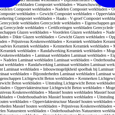
omposiet werkbladen
Composiet werkbladen » Waarschuwing Monteurs:
oordelen
Composiet werkbladen » Nadelen
Composiet werkbladen » O
omposiet werkbladen » Gewicht
Composiet werkbladen » Oppervlakt
erkering
Composiet werkbladen » Haaks - V-groef
Composiet werkbla
Gerecyclede werkbladen
Gerecyclede werkbladen » Eigenschappen ge
ing
Gerecyclede werkbladen » Certificeringen werkbladen
Gerecyclede 
enschappen
Glazen werkbladen » Voordelen
Glazen werkbladen » Nad
laden » Dikte
Glazen werkbladen » Gewicht
Glazen werkbladen » Opp
aden » Prijsniveau
Keukenwerkbladen » Keramiek werkbladen
Kerami
sadvies
Keramiek werkbladen » Kenmerken
Keramiek werkbladen » 
r
Keramiek werkbladen » Randafwerking
Keramiek werkbladen » Moge
Keukenwerkbladen » Laminaat werkbladen
Laminaat werkbladen » E
 » Nadelen Laminaat werkbladen
Laminaat werkbladen » Onderhoudsa
at werkbladen » Randafwerking Laminaat werkbladen
Laminaat wer
ant
Laminaat werkbladen » Inbouwmogelijkheid spoelbak bij Laminaat
inaat werkbladen » Bijzonderheden Laminaat werkbladen
Laminaat w
Eigenschappen
Lichtgewicht Beton werkbladen » Kenmerken
Lichtgewi
ewicht Beton werkbladen » Uitstraling
Lichtgewicht Beton werkblade
bladen » Oppervlaktestructuur
Lichtgewicht Beton werkbladen » Moge
jsniveau
Keukenwerkbladen » Massief houten werkbladen
Massief hou
rkbladen » Onderhoudsadvies
Massief houten werkbladen » Uitstraling
outen werkbladen » Oppervlaktestructuur
Massief houten werkbladen 
erheden
Massief houten werkbladen » Prijsniveau
Keukenwerkbladen »
elen
Natuursteen werkbladen » Onderhoudsadvies
Natuursteen werkbla