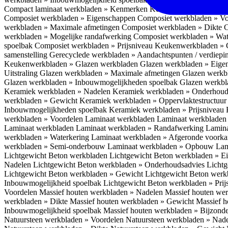
Compact laminaat werkbladen » Kenmerken
Keukenwerkbladen » C
Composiet werkbladen » Eigenschappen
Composiet werkbladen » V
werkbladen » Maximale afmetingen
Composiet werkbladen » Dikte
C
werkbladen » Mogelijke randafwerking
Composiet werkbladen » Wat
spoelbak
Composiet werkbladen » Prijsniveau
Keukenwerkbladen » 
samenstelling
Gerecyclede werkbladen » Aandachtspunten / verdiep
Keukenwerkbladen » Glazen werkbladen
Glazen werkbladen » Eig
Uitstraling
Glazen werkbladen » Maximale afmetingen
Glazen werkb
Glazen werkbladen » Inbouwmogelijkheden spoelbak
Glazen werkbl
Keramiek werkbladen » Nadelen
Keramiek werkbladen » Onderhoud
werkbladen » Gewicht
Keramiek werkbladen » Oppervlaktestructuu
Inbouwmogelijkheden spoelbak
Keramiek werkbladen » Prijsniveau
werkbladen » Voordelen Laminaat werkbladen
Laminaat werkbladen
Laminaat werkbladen
Laminaat werkbladen » Randafwerking
Lamina
werkbladen » Waterkering
Laminaat werkbladen » Afgeronde voork
werkbladen » Semi-onderbouw
Laminaat werkbladen » Opbouw
Lam
Lichtgewicht Beton werkbladen
Lichtgewicht Beton werkbladen » 
Nadelen
Lichtgewicht Beton werkbladen » Onderhoudsadvies
Lichtg
Lichtgewicht Beton werkbladen » Gewicht
Lichtgewicht Beton werk
Inbouwmogelijkheid spoelbak
Lichtgewicht Beton werkbladen » Pri
Voordelen
Massief houten werkbladen » Nadelen
Massief houten we
werkbladen » Dikte
Massief houten werkbladen » Gewicht
Massief h
Inbouwmogelijkheid spoelbak
Massief houten werkbladen » Bijzond
Natuursteen werkbladen » Voordelen
Natuursteen werkbladen » Nad