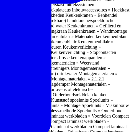
bouwaccessoires » Apothekerskast uittreksystemen
ccessoires » Hoekkast uittrekplateaus
Inbouwaccessoires » Hoekkast
ranen » Bedieningsmogelijkheden
Keukenkranen » Eenhendel
es
Keukenkranen » Met (uitrekbare) handdouche/spoeldouche
egen
Keukenkranen » Kokend water
Keukenkranen » Gefilterd én
age
Keukenkranen » Bladmengkraan
Keukenkranen » Wandmontage
illende meubeltypen
Keukenmeubilair » Materialen keukenmeubilair
bilair » Duurzaamheid keukenmeubilair
Keukenmeubilair »
Keukenverlichting » Lichtkleuren
Keukenverlichting »
verlichting » Dimbaarheid
Keukenverlichting » Stopcontacten
» Plintverwarming/plintheaters
Losse keukenapparaten »
 Luchtafvoersystemen
Montagematerialen » Weerstand
en
Montagematerialen » Luchtreinigers
Montagematerialen »
nsluitmateriaal voor (schoon) drinkwater
Montagematerialen »
steem van lades en deuren
Montagematerialen » 2.1.2.1
ontagematerialen » Waterslagdemper
Montagematerialen »
agematerialen » Kabels voor ovens of elektrische
erialen
Montagematerialen » Onderhoudsmiddelen keuken
 2.2 Kunststof
Spoelunits » Kunststof spoelunits
Spoelunits »
 » Montage spoelunit
Spoelunits » Montage
Spoelunits » Vlakinbouw
uw methode
Spoelunits » Rimless-methode
Spoelunits » Onderhoud
» Eigenschappen
Compact laminaat werkbladen » Voordelen Compact
ssief laminaat werkbladen
Compact laminaat werkbladen »
ijke randafwerking Compact laminaat werkbladen
Compact laminaat
naat
Compact laminaat werkbladen » Prijsniveau Compact laminaat