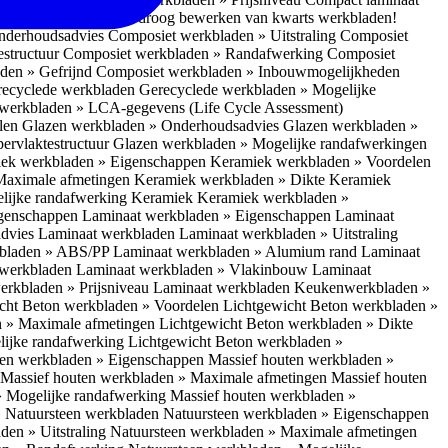
 bescherm je bij het droog bewerken van kwarts werkbladen!
nderhoudsadvies
Composiet werkbladen » Uitstraling
Composiet
estructuur
Composiet werkbladen » Randafwerking
Composiet
den » Gefrijnd
Composiet werkbladen » Inbouwmogelijkheden
recyclede werkbladen
Gerecyclede werkbladen » Mogelijke
werkbladen » LCA-gegevens (Life Cycle Assessment)
elen
Glazen werkbladen » Onderhoudsadvies
Glazen werkbladen »
ervlaktestructuur
Glazen werkbladen » Mogelijke randafwerkingen
ek werkbladen » Eigenschappen
Keramiek werkbladen » Voordelen
Maximale afmetingen
Keramiek werkbladen » Dikte
Keramiek
lijke randafwerking Keramiek
Keramiek werkbladen »
igenschappen
Laminaat werkbladen » Eigenschappen
Laminaat
dvies Laminaat werkbladen
Laminaat werkbladen » Uitstraling
kbladen » ABS/PP
Laminaat werkbladen » Alumium rand
Laminaat
 werkbladen
Laminaat werkbladen » Vlakinbouw
Laminaat
erkbladen » Prijsniveau Laminaat werkbladen
Keukenwerkbladen »
cht Beton werkbladen » Voordelen
Lichtgewicht Beton werkbladen »
n » Maximale afmetingen
Lichtgewicht Beton werkbladen » Dikte
lijke randafwerking
Lichtgewicht Beton werkbladen »
ten werkbladen » Eigenschappen
Massief houten werkbladen »
Massief houten werkbladen » Maximale afmetingen
Massief houten
» Mogelijke randafwerking
Massief houten werkbladen »
 Natuursteen werkbladen
Natuursteen werkbladen » Eigenschappen
den » Uitstraling
Natuursteen werkbladen » Maximale afmetingen