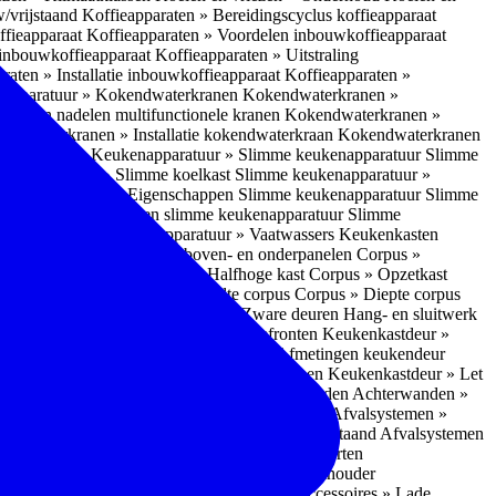
w/vrijstaand
Koffieapparaten » Bereidingscyclus koffieapparaat
ffieapparaat
Koffieapparaten » Voordelen inbouwkoffieapparaat
 inbouwkoffieapparaat
Koffieapparaten » Uitstraling
raten » Installatie inbouwkoffieapparaat
Koffieapparaten »
apparatuur » Kokendwaterkranen
Kokendwaterkranen »
or- en nadelen multifunctionele kranen
Kokendwaterkranen »
endwaterkranen » Installatie kokendwaterkraan
Kokendwaterkranen
tuur » Ovens
Keukenapparatuur » Slimme keukenapparatuur
Slimme
kenapparatuur » Slimme koelkast
Slimme keukenapparatuur »
ukenapparatuur » Eigenschappen Slimme keukenapparatuur
Slimme
napparatuur » Nadelen slimme keukenapparatuur
Slimme
ukenapparatuur
Keukenapparatuur » Vaatwassers
Keukenkasten
n
Corpus » Buitenkant zij-, boven- en onderpanelen
Corpus »
Corpus » Hoge kast
Corpus » Halfhoge kast
Corpus » Opzetkast
» Hoogte corpus
Corpus » Breedte corpus
Corpus » Diepte corpus
rk » Nadelen
Hang- en sluitwerk » Zware deuren
Hang- en sluitwerk
eukenkastdeur » Soorten deur- en ladefronten
Keukenkastdeur »
ur » Glijbevestiging
Keukenkastdeur » Afmetingen keukendeur
eur » Maatwerk
Keukenkastdeur » Deurgrepen
Keukenkastdeur » Let
terwanden
Achterwanden » Nadelen achterwanden
Achterwanden »
itstraling
Keukenaccessoires » Afvalsystemen
Afvalsystemen »
 » Inbouw in de spoelunit
Afvalsystemen » Vrijstaand
Afvalsystemen
s » Inbouwaccessoires
Inbouwaccessoires » Soorten
ade indelingen
Inbouwaccessoires » Handdoekhouder
nbouwaccessoires » Fire Safety Kit
Inbouwaccessoires » Lade