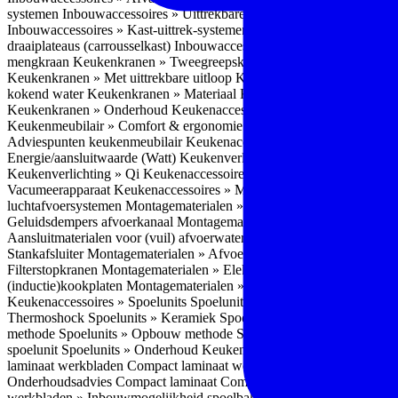
systemen
Inbouwaccessoires » Uittrekbare ladesystemen
Inbouwacces
Inbouwaccessoires » Kast-uittrek-systemen
Inbouwaccessoires » Hoe
draaiplateaus (carrousselkast)
Inbouwaccessoires » Onderhoud
Keuke
mengkraan
Keukenkranen » Tweegreepskraan
Keukenkranen » Touc
Keukenkranen » Met uittrekbare uitloop
Keukenkranen » Gefilterd w
kokend water
Keukenkranen » Materiaal
Keukenkranen » Pvd Techn
Keukenkranen » Onderhoud
Keukenaccessoires » Keukenmeubilair
Keukenmeubilair » Comfort & ergonomie
Keukenmeubilair » Design
Adviespunten keukenmeubilair
Keukenaccessoires » Keukenverlicht
Energie/aansluitwaarde (Watt)
Keukenverlichting » Leddriver
Keuken
Keukenverlichting » Qi
Keukenaccessoires » Losse keukenapparate
Vacumeerapparaat
Keukenaccessoires » Montagematerialen
Montagem
luchtafvoersystemen
Montagematerialen » Flexibele (ronde) afvoers
Geluidsdempers afvoerkanaal
Montagematerialen » Aansluitmaterial
Aansluitmaterialen voor (vuil) afvoerwater sifons
Montagematerialen 
Stankafsluiter
Montagematerialen » Afvoerpluggen t.b.v. spoelunits
M
Filterstopkranen
Montagematerialen » Elektra aansluitmateriaal
Monta
(inductie)kookplaten
Montagematerialen » Combiregelaar
Montagemat
Keukenaccessoires » Spoelunits
Spoelunits » Types/soorten
Spoelunit
Thermoshock
Spoelunits » Keramiek
Spoelunits » Tegelbakken
Spoel
methode
Spoelunits » Opbouw methode
Spoelunits » Onderbouw m
spoelunit
Spoelunits » Onderhoud
Keukenwerkbladen
Keukenwerkbl
laminaat werkbladen
Compact laminaat werkbladen » Nadelen Compa
Onderhoudsadvies Compact laminaat
Compact laminaat werkbladen »
werkbladen » Inbouwmogelijkheid spoelbak Compact laminaat werk