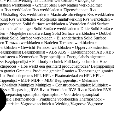
en » Randafwerking
Natuursteen werkbladen » Mogelijke
rsteen werkbladen » Graniet Steel Grey leather werkblad met
 » Rvs werkbladen
Rvs werkbladen » Eigenschappen
Rvs
Uitstraling
Rvs werkbladen » Maximale afmetingen
Rvs werkbladen
rking
Rvs werkbladen » Mogelijke randafwerking
Rvs werkbladen »
Eigenschappen
Solid Surface werkbladen » Voordelen
Solid Surface
Maximale afmetingen
Solid Surface werkbladen » Dikte
Solid Surface
aden » Mogelijke randafwerking
Solid Surface werkbladen » Dubbel
oelbak
Solid Surface werkbladen » Bijzonderheden
Solid Surface
len
Terrazzo werkbladen » Nadelen
Terrazzo werkbladen »
werkbladen » Gewicht
Terrazzo werkbladen » Oppervlaktestructuur
egrippenlijst
Begrippenlijst » ABS
ABS » Eigenschappen ABS
ABS
hardsteen » Kenmerken
Begrippenlijst » Energielabels algemeen
eer
Begrippenlijst » Full-body techniek
Full-body techniek » Hoe
ctieproces » Hoe werkt een gesinterd productieproces?
Begrippenlijst
en graniet
Graniet » Productie graniet
Graniet » Toepassingen graniet
L » Productieproces HPL
HPL » Plaatmateriaal en HPL
HPL »
rippenlijst » MDF
MDF » MDF
Begrippenlijst » Melamine
» Kwaliteit Multiplex
Multiplex » Constructie-multiplex
Multiplex »
S
Rvs » Toepassing RVS
Rvs » Voordelen RVS
Rvs » Nadelen RVS
 » Toepassing spaanplaat
Spaanplaat » Voordelen spaanplaat
ligheid
Thermoshock » Praktische voorbeelden
Thermoshock »
e materialen
V-groove techniek » Werking V-groove
V-groove