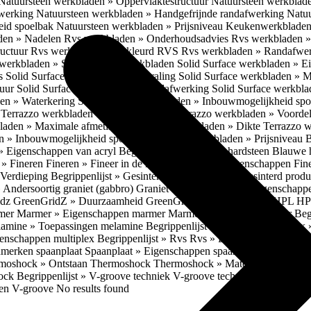
Natuursteen werkbladen » Oppervlaktestructuur
Natuursteen werkblad
fwerking
Natuursteen werkbladen » Handgefrijnde randafwerking
Natuu
eid spoelbak
Natuursteen werkbladen » Prijsniveau
Keukenwerkbladen
den » Nadelen
Rvs werkbladen » Onderhoudsadvies
Rvs werkbladen » 
ructuur
Rvs werkbladen » Gekleurd RVS
Rvs werkbladen » Randafwe
erkbladen » Solid Surface werkbladen
Solid Surface werkbladen » 
es
Solid Surface werkbladen » Uitstraling
Solid Surface werkbladen » 
tuur
Solid Surface werkbladen » Randafwerking
Solid Surface werkbl
den » Waterkering
Solid Surface werkbladen » Inbouwmogelijkheid sp
n
Terrazzo werkbladen » Eigenschappen
Terrazzo werkbladen » Voorde
bladen » Maximale afmetingen
Terrazzo werkbladen » Dikte
Terrazzo 
n » Inbouwmogelijkheid spoelbak
Terrazzo werkbladen » Prijsniveau
B
» Eigenschappen van acryl
Begrippenlijst » Blauwe hardsteen
Blauwe 
t » Fineren
Fineren » Fineer in de keuken
Fineren » Eigenschappen Fin
 Verdieping
Begrippenlijst » Gesinterd productieproces
Gesinterd produ
» Andersoortig graniet (gabbro)
Graniet » Gneis
Graniet » Eigenschapp
idz
GreenGridZ » Duurzaamheid GreenGridz
Begrippenlijst » HPL
HP
rmer
Marmer » Eigenschappen marmer
Marmer » Productie marmer
Beg
amine » Toepassingen melamine
Begrippenlijst » Multiplex
Multiplex 
genschappen multiplex
Begrippenlijst » Rvs
Rvs » Eigenschappen RV
nmerken spaanplaat
Spaanplaat » Eigenschappen spaanplaat
Spaanplaat
moshock » Ontstaan Thermoshock
Thermoshock » Materialen & gevoe
hock
Begrippenlijst » V-groove techniek
V-groove techniek » Toepasbar
ten V-groove
No results found