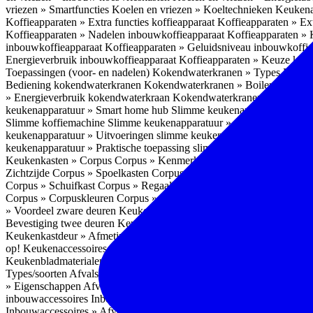
vriezen » Smartfuncties
Koelen en vriezen » Koeltechnieken
Keukena
Koffieapparaten » Extra functies koffieapparaat
Koffieapparaten » Ext
Koffieapparaten » Nadelen inbouwkoffieapparaat
Koffieapparaten »
inbouwkoffieapparaat
Koffieapparaten » Geluidsniveau inbouwkoffi
Energieverbruik inbouwkoffieapparaat
Koffieapparaten » Keuze koff
Toepassingen (voor- en nadelen)
Kokendwaterkranen » Types
Kokend
Bediening kokendwaterkranen
Kokendwaterkranen » Boilers koken
» Energieverbruik kokendwaterkraan
Kokendwaterkranen » Onderho
keukenapparatuur » Smart home hub
Slimme keukenapparatuur » Sl
Slimme koffiemachine
Slimme keukenapparatuur » Slimme stekker
S
keukenapparatuur » Uitvoeringen slimme keukenapparatuur
Slimme k
keukenapparatuur » Praktische toepassing slimme keukenapparatuur
Keukenkasten » Corpus
Corpus » Kenmerken
Corpus » Materiaal C
Zichtzijde
Corpus » Spoelkasten
Corpus » Soorten keukenkasten
Cor
Corpus » Schuifkast
Corpus » Regaalkast
Corpus » Afwijkend corpu
Corpus » Corpuskleuren
Corpus » Corpus in kleur
Corpus » Voordeel
» Voordeel zware deuren
Keukenkasten » Kastindeling
Keukenkaste
Bevestiging twee deuren
Keukenkastdeur » Vaatwasserdeur
Keukenka
Keukenkastdeur » Afmetingen
Keukenkastdeur » Hoogte front
Keuke
op!
Keukenaccessoires
Keukenaccessoires » Achterwanden
Achterwa
Keukenbladmaterialen als achterwand
Achterwanden » Hittebestendi
Types/soorten
Afvalsystemen » Installatie
Afvalsystemen » Inbouw i
» Eigenschappen
Afvalsystemen » Inhoud
Afvalsystemen » Energie
A
inbouwaccessoires
Inbouwaccessoires » Bestek- en ladeindelingen vo
Inbouwaccessoires » Afvalsystemen
Inbouwaccessoires » Inbouw korv