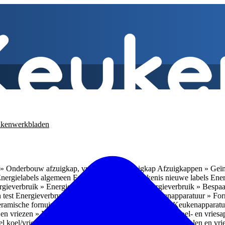
kenwerkbladen
» Onderbouw afzuigkap, vrijhangende afzuigkap
Afzuigkappen » Geïn
Energielabels algemeen
Energieverbruik » Betekenis nieuwe labels
Ener
gieverbruik » Energieverbruik in de praktijk
Energieverbruik » Bespaa
 test
Energieverbruik » 1
Energieverbruik » 5
Keukenapparatuur » Fo
eramische fornuizen
Keukenapparatuur » Inbouwlades
Keukenapparatu
en vriezen » Nismaten
Koelen en vriezen » Vrijstaande koel- en vries
el koel/vrieskasten
Koelen en vriezen » LED-verlichting
Koelen en vri