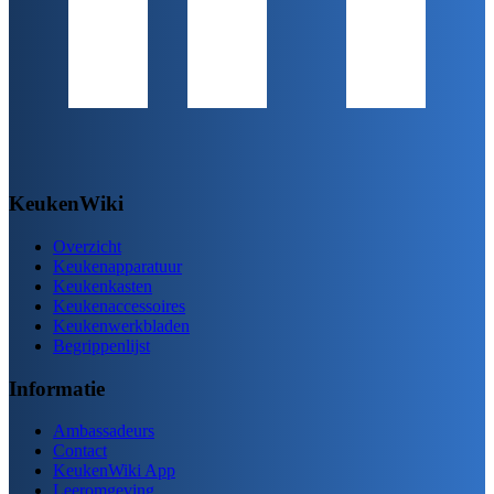
KeukenWiki
Overzicht
Keukenapparatuur
Keukenkasten
Keukenaccessoires
Keukenwerkbladen
Begrippenlijst
Informatie
Ambassadeurs
Contact
KeukenWiki App
Leeromgeving