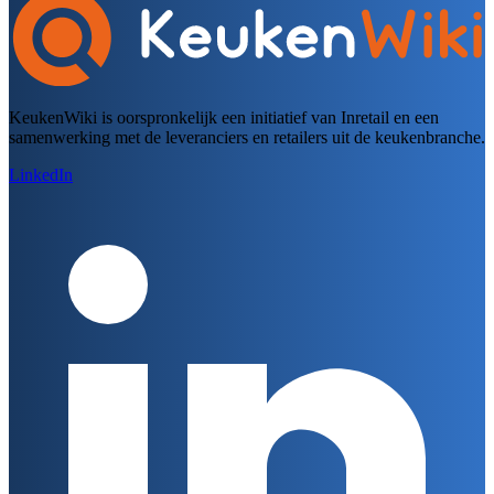
KeukenWiki is oorspronkelijk een initiatief van Inretail en een
samenwerking met de leveranciers en retailers uit de keukenbranche.
LinkedIn