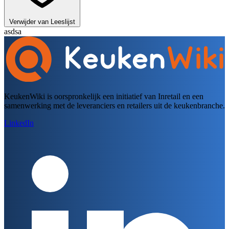
Verwijder van Leeslijst
asdsa
KeukenWiki is oorspronkelijk een initiatief van Inretail en een
samenwerking met de leveranciers en retailers uit de keukenbranche.
LinkedIn