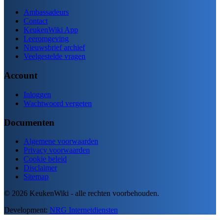
Ambassadeurs
Contact
KeukenWiki App
Leeromgeving
Nieuwsbrief archief
Veelgestelde vragen
Account
Inloggen
Wachtwoord vergeten
Documenten
Algemene voorwaarden
Privacy voorwaarden
Cookie beleid
Disclaimer
Sitemap
© 2026 KeukenWiki - alle rechten voorbehouden.
Development:
NRG Internetdiensten