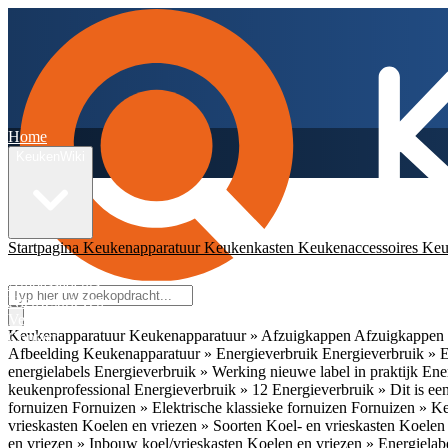
Home
KeukenWiki
Startpagina
Keukenapparatuur
Keukenkasten
Keukenaccessoires
Keu
App
Ambassadeurs
Nieuwsbrieven
Veelgestelde vragen
Keukenapparatuur
Keukenapparatuur » Afzuigkappen
Afzuigkappen 
Contact
Afbeelding
Keukenapparatuur » Energieverbruik
Energieverbruik » 
energielabels
Energieverbruik » Werking nieuwe label in praktijk
Ener
keukenprofessional
Energieverbruik » 12
Energieverbruik » Dit is een
fornuizen
Fornuizen » Elektrische klassieke fornuizen
Fornuizen » K
vrieskasten
Koelen en vriezen » Soorten Koel- en vrieskasten
Koelen 
en vriezen » Inbouw koel/vrieskasten
Koelen en vriezen » Energielab