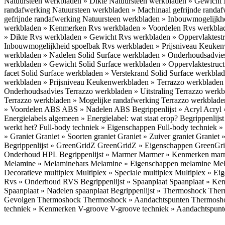
Natuursteen werkbladen » Dikte
Natuursteen werkbladen » Gewicht
randafwerking
Natuursteen werkbladen » Machinaal gefrijnde randa
gefrijnde randafwerking
Natuursteen werkbladen » Inbouwmogelijkh
werkbladen » Kenmerken
Rvs werkbladen » Voordelen
Rvs werkbla
» Dikte
Rvs werkbladen » Gewicht
Rvs werkbladen » Oppervlaktest
Inbouwmogelijkheid spoelbak
Rvs werkbladen » Prijsniveau
Keukenw
werkbladen » Nadelen
Solid Surface werkbladen » Onderhoudsadvi
werkbladen » Gewicht
Solid Surface werkbladen » Oppervlaktestruc
facet
Solid Surface werkbladen » Verstekrand
Solid Surface werkbla
werkbladen » Prijsniveau
Keukenwerkbladen » Terrazzo werkblade
Onderhoudsadvies
Terrazzo werkbladen » Uitstraling
Terrazzo werk
Terrazzo werkbladen » Mogelijke randafwerking
Terrazzo werkblade
» Voordelen ABS
ABS » Nadelen ABS
Begrippenlijst » Acryl
Acryl 
Energielabels algemeen » Energielabel: wat staat erop?
Begrippenlijs
werkt het?
Full-body techniek » Eigenschappen
Full-body techniek »
» Graniet
Graniet » Soorten graniet
Graniet » Zuiver graniet
Graniet 
Begrippenlijst » GreenGridZ
GreenGridZ » Eigenschappen GreenGr
Onderhoud HPL
Begrippenlijst » Marmer
Marmer » Kenmerken ma
Melamine » Melaminehars
Melamine » Eigenschappen melamine
Mel
Decoratieve multiplex
Multiplex » Speciale multiplex
Multiplex » Ei
Rvs » Onderhoud RVS
Begrippenlijst » Spaanplaat
Spaanplaat » Ke
Spaanplaat » Nadelen spaanplaat
Begrippenlijst » Thermoshock
Ther
Gevolgen Thermoshock
Thermoshock » Aandachtspunten Thermos
techniek » Kenmerken V-groove
V-groove techniek » Aandachtspun
Inloggen