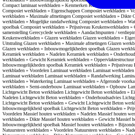
Compact laminaat werkbladen » Kenmerken
Keukenwerkbladen » C
Composiet werkbladen » Eigenschappen
Composiet werkbladen » V
werkbladen » Maximale afmetingen
Composiet werkbladen » Dikte
C
werkbladen » Mogelijke randafwerking
Composiet werkbladen » Wat
spoelbak
Composiet werkbladen » Prijsniveau
Keukenwerkbladen » 
samenstelling
Gerecyclede werkbladen » Aandachtspunten / verdiep
Keukenwerkbladen » Glazen werkbladen
Glazen werkbladen » Eig
Uitstraling
Glazen werkbladen » Maximale afmetingen
Glazen werkb
Glazen werkbladen » Inbouwmogelijkheden spoelbak
Glazen werkbl
Keramiek werkbladen » Nadelen
Keramiek werkbladen » Onderhoud
werkbladen » Gewicht
Keramiek werkbladen » Oppervlaktestructuu
Inbouwmogelijkheden spoelbak
Keramiek werkbladen » Prijsniveau
werkbladen » Voordelen Laminaat werkbladen
Laminaat werkbladen
Laminaat werkbladen
Laminaat werkbladen » Randafwerking
Lamina
werkbladen » Waterkering
Laminaat werkbladen » Afgeronde voork
werkbladen » Semi-onderbouw
Laminaat werkbladen » Opbouw
Lam
Lichtgewicht Beton werkbladen
Lichtgewicht Beton werkbladen » 
Nadelen
Lichtgewicht Beton werkbladen » Onderhoudsadvies
Lichtg
Lichtgewicht Beton werkbladen » Gewicht
Lichtgewicht Beton werk
Inbouwmogelijkheid spoelbak
Lichtgewicht Beton werkbladen » Pri
Voordelen
Massief houten werkbladen » Nadelen
Massief houten we
werkbladen » Dikte
Massief houten werkbladen » Gewicht
Massief h
Inbouwmogelijkheid spoelbak
Massief houten werkbladen » Bijzond
Natuursteen werkbladen » Voordelen
Natuursteen werkbladen » Nad