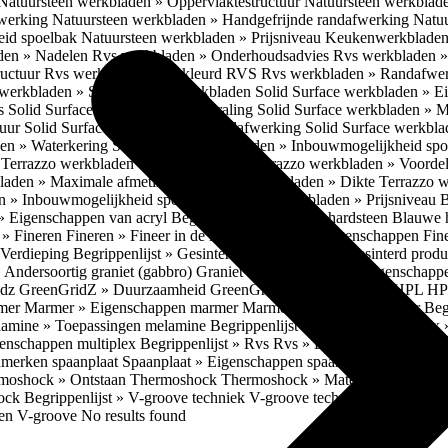
Natuursteen werkbladen » Oppervlaktestructuur
Natuursteen werkblad
fwerking
Natuursteen werkbladen » Handgefrijnde randafwerking
Natuu
eid spoelbak
Natuursteen werkbladen » Prijsniveau
Keukenwerkbladen
den » Nadelen
Rvs werkbladen » Onderhoudsadvies
Rvs werkbladen » 
ructuur
Rvs werkbladen » Gekleurd RVS
Rvs werkbladen » Randafwe
erkbladen » Solid Surface werkbladen
Solid Surface werkbladen » 
es
Solid Surface werkbladen » Uitstraling
Solid Surface werkbladen » 
tuur
Solid Surface werkbladen » Randafwerking
Solid Surface werkbl
den » Waterkering
Solid Surface werkbladen » Inbouwmogelijkheid sp
n
Terrazzo werkbladen » Eigenschappen
Terrazzo werkbladen » Voorde
bladen » Maximale afmetingen
Terrazzo werkbladen » Dikte
Terrazzo 
n » Inbouwmogelijkheid spoelbak
Terrazzo werkbladen » Prijsniveau
B
» Eigenschappen van acryl
Begrippenlijst » Blauwe hardsteen
Blauwe 
t » Fineren
Fineren » Fineer in de keuken
Fineren » Eigenschappen Fin
 Verdieping
Begrippenlijst » Gesinterd productieproces
Gesinterd produ
» Andersoortig graniet (gabbro)
Graniet » Gneis
Graniet » Eigenschapp
idz
GreenGridZ » Duurzaamheid GreenGridz
Begrippenlijst » HPL
HP
rmer
Marmer » Eigenschappen marmer
Marmer » Productie marmer
Beg
amine » Toepassingen melamine
Begrippenlijst » Multiplex
Multiplex 
genschappen multiplex
Begrippenlijst » Rvs
Rvs » Eigenschappen RV
nmerken spaanplaat
Spaanplaat » Eigenschappen spaanplaat
Spaanplaat
moshock » Ontstaan Thermoshock
Thermoshock » Materialen & gevoe
hock
Begrippenlijst » V-groove techniek
V-groove techniek » Toepasbar
ten V-groove
No results found