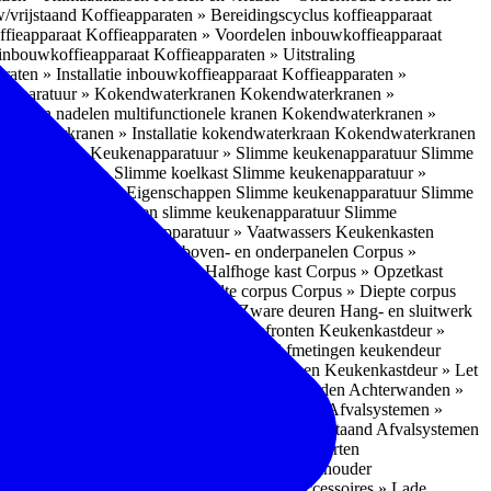
w/vrijstaand
Koffieapparaten » Bereidingscyclus koffieapparaat
ffieapparaat
Koffieapparaten » Voordelen inbouwkoffieapparaat
 inbouwkoffieapparaat
Koffieapparaten » Uitstraling
raten » Installatie inbouwkoffieapparaat
Koffieapparaten »
apparatuur » Kokendwaterkranen
Kokendwaterkranen »
or- en nadelen multifunctionele kranen
Kokendwaterkranen »
endwaterkranen » Installatie kokendwaterkraan
Kokendwaterkranen
tuur » Ovens
Keukenapparatuur » Slimme keukenapparatuur
Slimme
kenapparatuur » Slimme koelkast
Slimme keukenapparatuur »
ukenapparatuur » Eigenschappen Slimme keukenapparatuur
Slimme
napparatuur » Nadelen slimme keukenapparatuur
Slimme
ukenapparatuur
Keukenapparatuur » Vaatwassers
Keukenkasten
n
Corpus » Buitenkant zij-, boven- en onderpanelen
Corpus »
Corpus » Hoge kast
Corpus » Halfhoge kast
Corpus » Opzetkast
» Hoogte corpus
Corpus » Breedte corpus
Corpus » Diepte corpus
rk » Nadelen
Hang- en sluitwerk » Zware deuren
Hang- en sluitwerk
eukenkastdeur » Soorten deur- en ladefronten
Keukenkastdeur »
ur » Glijbevestiging
Keukenkastdeur » Afmetingen keukendeur
eur » Maatwerk
Keukenkastdeur » Deurgrepen
Keukenkastdeur » Let
terwanden
Achterwanden » Nadelen achterwanden
Achterwanden »
itstraling
Keukenaccessoires » Afvalsystemen
Afvalsystemen »
 » Inbouw in de spoelunit
Afvalsystemen » Vrijstaand
Afvalsystemen
s » Inbouwaccessoires
Inbouwaccessoires » Soorten
ade indelingen
Inbouwaccessoires » Handdoekhouder
nbouwaccessoires » Fire Safety Kit
Inbouwaccessoires » Lade