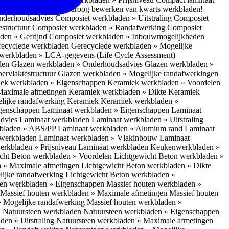
 bescherm je bij het droog bewerken van kwarts werkbladen!
nderhoudsadvies
Composiet werkbladen » Uitstraling
Composiet
estructuur
Composiet werkbladen » Randafwerking
Composiet
den » Gefrijnd
Composiet werkbladen » Inbouwmogelijkheden
recyclede werkbladen
Gerecyclede werkbladen » Mogelijke
werkbladen » LCA-gegevens (Life Cycle Assessment)
elen
Glazen werkbladen » Onderhoudsadvies
Glazen werkbladen »
ervlaktestructuur
Glazen werkbladen » Mogelijke randafwerkingen
ek werkbladen » Eigenschappen
Keramiek werkbladen » Voordelen
Maximale afmetingen
Keramiek werkbladen » Dikte
Keramiek
lijke randafwerking Keramiek
Keramiek werkbladen »
igenschappen
Laminaat werkbladen » Eigenschappen
Laminaat
dvies Laminaat werkbladen
Laminaat werkbladen » Uitstraling
kbladen » ABS/PP
Laminaat werkbladen » Alumium rand
Laminaat
 werkbladen
Laminaat werkbladen » Vlakinbouw
Laminaat
erkbladen » Prijsniveau Laminaat werkbladen
Keukenwerkbladen »
cht Beton werkbladen » Voordelen
Lichtgewicht Beton werkbladen »
n » Maximale afmetingen
Lichtgewicht Beton werkbladen » Dikte
lijke randafwerking
Lichtgewicht Beton werkbladen »
ten werkbladen » Eigenschappen
Massief houten werkbladen »
Massief houten werkbladen » Maximale afmetingen
Massief houten
» Mogelijke randafwerking
Massief houten werkbladen »
 Natuursteen werkbladen
Natuursteen werkbladen » Eigenschappen
den » Uitstraling
Natuursteen werkbladen » Maximale afmetingen