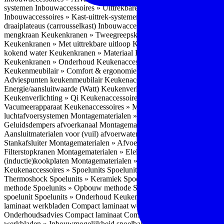
systemen
Inbouwaccessoires » Uittrekbare ladesystemen
Inbouwacces
Inbouwaccessoires » Kast-uittrek-systemen
Inbouwaccessoires » Hoe
draaiplateaus (carrousselkast)
Inbouwaccessoires » Onderhoud
Keuke
mengkraan
Keukenkranen » Tweegreepskraan
Keukenkranen » Touc
Keukenkranen » Met uittrekbare uitloop
Keukenkranen » Gefilterd w
kokend water
Keukenkranen » Materiaal
Keukenkranen » Pvd Techn
Keukenkranen » Onderhoud
Keukenaccessoires » Keukenmeubilair
Keukenmeubilair » Comfort & ergonomie
Keukenmeubilair » Design
Adviespunten keukenmeubilair
Keukenaccessoires » Keukenverlicht
Energie/aansluitwaarde (Watt)
Keukenverlichting » Leddriver
Keuken
Keukenverlichting » Qi
Keukenaccessoires » Losse keukenapparate
Vacumeerapparaat
Keukenaccessoires » Montagematerialen
Montagem
luchtafvoersystemen
Montagematerialen » Flexibele (ronde) afvoers
Geluidsdempers afvoerkanaal
Montagematerialen » Aansluitmaterial
Aansluitmaterialen voor (vuil) afvoerwater sifons
Montagematerialen 
Stankafsluiter
Montagematerialen » Afvoerpluggen t.b.v. spoelunits
M
Filterstopkranen
Montagematerialen » Elektra aansluitmateriaal
Monta
(inductie)kookplaten
Montagematerialen » Combiregelaar
Montagemat
Keukenaccessoires » Spoelunits
Spoelunits » Types/soorten
Spoelunit
Thermoshock
Spoelunits » Keramiek
Spoelunits » Tegelbakken
Spoel
methode
Spoelunits » Opbouw methode
Spoelunits » Onderbouw m
spoelunit
Spoelunits » Onderhoud
Keukenwerkbladen
Keukenwerkbl
laminaat werkbladen
Compact laminaat werkbladen » Nadelen Compa
Onderhoudsadvies Compact laminaat
Compact laminaat werkbladen »
werkbladen » Inbouwmogelijkheid spoelbak Compact laminaat werk