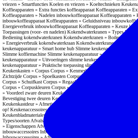
vriezen » Smartfuncties
Koelen en vriezen » Koeltechnieken
Keukena
Koffieapparaten » Extra functies koffieapparaat
Koffieapparaten » Ext
Koffieapparaten » Nadelen inbouwkoffieapparaat
Koffieapparaten »
inbouwkoffieapparaat
Koffieapparaten » Geluidsniveau inbouwkoffi
Energieverbruik inbouwkoffieapparaat
Koffieapparaten » Keuze koff
Toepassingen (voor- en nadelen)
Kokendwaterkranen » Types
Kokend
Bediening kokendwaterkranen
Kokendwaterkranen » Boilers koken
» Energieverbruik kokendwaterkraan
Kokendwaterkranen » Onderho
keukenapparatuur » Smart home hub
Slimme keukenapparatuur » Sl
Slimme koffiemachine
Slimme keukenapparatuur » Slimme stekker
S
keukenapparatuur » Uitvoeringen slimme keukenapparatuur
Slimme k
keukenapparatuur » Praktische toepassing slimme keukenapparatuur
Keukenkasten » Corpus
Corpus » Kenmerken
Corpus » Materiaal C
Zichtzijde
Corpus » Spoelkasten
Corpus » Soorten keukenkasten
Cor
Corpus » Schuifkast
Corpus » Regaalkast
Corpus » Afwijkend corpu
Corpus » Corpuskleuren
Corpus » Corpus in kleur
Corpus » Voordeel
» Voordeel zware deuren
Keukenkasten » Kastindeling
Keukenkaste
Bevestiging twee deuren
Keukenkastdeur » Vaatwasserdeur
Keukenka
Keukenkastdeur » Afmetingen
Keukenkastdeur » Hoogte front
Keuke
op!
Keukenaccessoires
Keukenaccessoires » Achterwanden
Achterwa
Keukenbladmaterialen als achterwand
Achterwanden » Hittebestendi
Types/soorten
Afvalsystemen » Installatie
Afvalsystemen » Inbouw i
» Eigenschappen
Afvalsystemen » Inhoud
Afvalsystemen » Energie
A
inbouwaccessoires
Inbouwaccessoires » Bestek- en ladeindelingen vo
Inbouwaccessoires » Afvalsystemen
Inbouwaccessoires » Inbouw korv