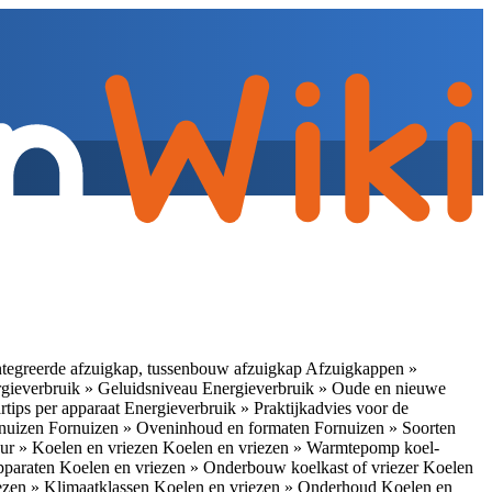
tegreerde afzuigkap, tussenbouw afzuigkap
Afzuigkappen »
gieverbruik » Geluidsniveau
Energieverbruik » Oude en nieuwe
rtips per apparaat
Energieverbruik » Praktijkadvies voor de
rnuizen
Fornuizen » Oveninhoud en formaten
Fornuizen » Soorten
ur » Koelen en vriezen
Koelen en vriezen » Warmtepomp koel-
apparaten
Koelen en vriezen » Onderbouw koelkast of vriezer
Koelen
ezen » Klimaatklassen
Koelen en vriezen » Onderhoud
Koelen en