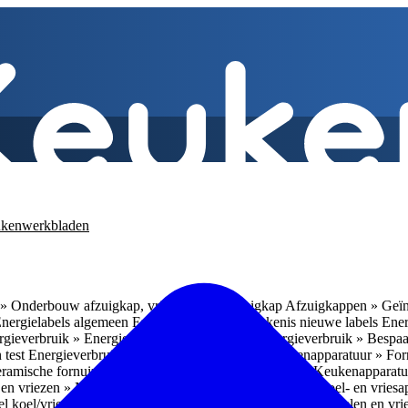
kenwerkbladen
» Onderbouw afzuigkap, vrijhangende afzuigkap
Afzuigkappen » Geïn
Energielabels algemeen
Energieverbruik » Betekenis nieuwe labels
Ener
gieverbruik » Energieverbruik in de praktijk
Energieverbruik » Bespaa
 test
Energieverbruik » 1
Energieverbruik » 5
Keukenapparatuur » Fo
eramische fornuizen
Keukenapparatuur » Inbouwlades
Keukenapparatu
en vriezen » Nismaten
Koelen en vriezen » Vrijstaande koel- en vries
el koel/vrieskasten
Koelen en vriezen » LED-verlichting
Koelen en vri