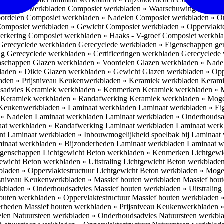
omposiet werkbladen
Composiet werkbladen » Waarschuwing Monteurs:
oordelen
Composiet werkbladen » Nadelen
Composiet werkbladen » O
omposiet werkbladen » Gewicht
Composiet werkbladen » Oppervlakt
erkering
Composiet werkbladen » Haaks - V-groef
Composiet werkbla
Gerecyclede werkbladen
Gerecyclede werkbladen » Eigenschappen ge
ing
Gerecyclede werkbladen » Certificeringen werkbladen
Gerecyclede 
enschappen
Glazen werkbladen » Voordelen
Glazen werkbladen » Nad
laden » Dikte
Glazen werkbladen » Gewicht
Glazen werkbladen » Opp
aden » Prijsniveau
Keukenwerkbladen » Keramiek werkbladen
Kerami
sadvies
Keramiek werkbladen » Kenmerken
Keramiek werkbladen » 
r
Keramiek werkbladen » Randafwerking
Keramiek werkbladen » Moge
Keukenwerkbladen » Laminaat werkbladen
Laminaat werkbladen » E
 » Nadelen Laminaat werkbladen
Laminaat werkbladen » Onderhoudsa
at werkbladen » Randafwerking Laminaat werkbladen
Laminaat wer
ant
Laminaat werkbladen » Inbouwmogelijkheid spoelbak bij Laminaat
inaat werkbladen » Bijzonderheden Laminaat werkbladen
Laminaat w
Eigenschappen
Lichtgewicht Beton werkbladen » Kenmerken
Lichtgewi
ewicht Beton werkbladen » Uitstraling
Lichtgewicht Beton werkblade
bladen » Oppervlaktestructuur
Lichtgewicht Beton werkbladen » Moge
jsniveau
Keukenwerkbladen » Massief houten werkbladen
Massief hou
rkbladen » Onderhoudsadvies
Massief houten werkbladen » Uitstraling
outen werkbladen » Oppervlaktestructuur
Massief houten werkbladen 
erheden
Massief houten werkbladen » Prijsniveau
Keukenwerkbladen »
elen
Natuursteen werkbladen » Onderhoudsadvies
Natuursteen werkbla