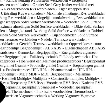
en » Randafwerking
Natuursteen werkbladen » Mogelijke
rsteen werkbladen » Graniet Steel Grey leather werkblad met
 » Rvs werkbladen
Rvs werkbladen » Eigenschappen
Rvs
Uitstraling
Rvs werkbladen » Maximale afmetingen
Rvs werkbladen
rking
Rvs werkbladen » Mogelijke randafwerking
Rvs werkbladen »
Eigenschappen
Solid Surface werkbladen » Voordelen
Solid Surface
Maximale afmetingen
Solid Surface werkbladen » Dikte
Solid Surface
aden » Mogelijke randafwerking
Solid Surface werkbladen » Dubbel
oelbak
Solid Surface werkbladen » Bijzonderheden
Solid Surface
len
Terrazzo werkbladen » Nadelen
Terrazzo werkbladen »
werkbladen » Gewicht
Terrazzo werkbladen » Oppervlaktestructuur
egrippenlijst
Begrippenlijst » ABS
ABS » Eigenschappen ABS
ABS
hardsteen » Kenmerken
Begrippenlijst » Energielabels algemeen
eer
Begrippenlijst » Full-body techniek
Full-body techniek » Hoe
ctieproces » Hoe werkt een gesinterd productieproces?
Begrippenlijst
en graniet
Graniet » Productie graniet
Graniet » Toepassingen graniet
L » Productieproces HPL
HPL » Plaatmateriaal en HPL
HPL »
rippenlijst » MDF
MDF » MDF
Begrippenlijst » Melamine
» Kwaliteit Multiplex
Multiplex » Constructie-multiplex
Multiplex »
S
Rvs » Toepassing RVS
Rvs » Voordelen RVS
Rvs » Nadelen RVS
 » Toepassing spaanplaat
Spaanplaat » Voordelen spaanplaat
ligheid
Thermoshock » Praktische voorbeelden
Thermoshock »
e materialen
V-groove techniek » Werking V-groove
V-groove