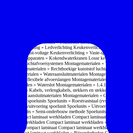
soires » Kast systemen
Inbouwaccessoires » Kast-inbouw-systemen
In
kkast systemen
Inbouwaccessoires » Hoekkast uittreksystemen
Inbouwa
naccessoires » Keukenkranen
Keukenkranen » Types/soorten
Keukenk
h kraan
Keukenkranen » Infrarood kraan
Keukenkranen » Extra functi
ater
Keukenkranen » Gekoeld water
Keukenkranen » Koolzuur toevo
iek (pvd)
Keukenkranen » Vorm Keukenkraan
Keukenkranen » Mont
Keukenmeubilair » Wat is keukenmeubilair?
Keukenmeubilair » Versch
trends 2026
Keukenmeubilair » Praktische aandachtspunten
Keukenmeu
ing
Keukenverlichting » Ledverlichting
Keukenverlichting » Installatie
verlichting » Vast-voltage
Keukenverlichting » Vaste-spanning
Keuken
n
Losse keukenapparaten » Kokendwaterkranen
Losse keukenapparaten 
aterialen » Luchtafvoersystemen
Montagematerialen » Verschillende
langen
Montagematerialen » Rechthoekige kunststof luchtafvoersystem
en
Montagematerialen » Wateraansluitmaterialen
Montagematerialen » Aa
» 1.2.1 Ronde flexibele afvoerslangen
Montagematerialen » Dempingsy
ontagematerialen » Waterslot
Montagematerialen » 1.4.1 Plasmafilter
M
gematerialen » Kabels, verlengkabels, stekkers en stekkerblokken
Mont
erialen » Gas aansluitmaterialen
Montagematerialen » Gasaansluitmat
s » Materialen spoelunits
Spoelunits » Roestvaststaal (rvs)
Spoelunits »
units » Design/uitvoering spoelunit
Spoelunits » Uitvoering
Spoelunits
ethode
Spoelunits » Semi-onderbouw methode
Spoelunits » Tussenbo
aden » Compact laminaat werkbladen
Compact laminaat werkbladen 
ct laminaat werkbladen
Compact laminaat werkbladen » Nanotech ma
 Uitstraling Compact laminaat
Compact laminaat werkbladen » Mogel
bladen
Compact laminaat werkbladen » Bijzonderheden Compact lami