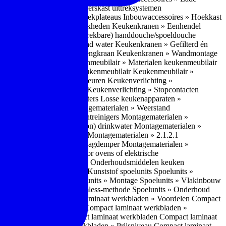
bouwaccessoires » Apothekerskast uittreksystemen
ccessoires » Hoekkast uittrekplateaus
Inbouwaccessoires » Hoekkast
ranen » Bedieningsmogelijkheden
Keukenkranen » Eenhendel
es
Keukenkranen » Met (uitrekbare) handdouche/spoeldouche
egen
Keukenkranen » Kokend water
Keukenkranen » Gefilterd én
age
Keukenkranen » Bladmengkraan
Keukenkranen » Wandmontage
illende meubeltypen
Keukenmeubilair » Materialen keukenmeubilair
bilair » Duurzaamheid keukenmeubilair
Keukenmeubilair »
Keukenverlichting » Lichtkleuren
Keukenverlichting »
verlichting » Dimbaarheid
Keukenverlichting » Stopcontacten
» Plintverwarming/plintheaters
Losse keukenapparaten »
 Luchtafvoersystemen
Montagematerialen » Weerstand
en
Montagematerialen » Luchtreinigers
Montagematerialen »
nsluitmateriaal voor (schoon) drinkwater
Montagematerialen »
steem van lades en deuren
Montagematerialen » 2.1.2.1
ontagematerialen » Waterslagdemper
Montagematerialen »
agematerialen » Kabels voor ovens of elektrische
erialen
Montagematerialen » Onderhoudsmiddelen keuken
 2.2 Kunststof
Spoelunits » Kunststof spoelunits
Spoelunits »
 » Montage spoelunit
Spoelunits » Montage
Spoelunits » Vlakinbouw
uw methode
Spoelunits » Rimless-methode
Spoelunits » Onderhoud
» Eigenschappen
Compact laminaat werkbladen » Voordelen Compact
ssief laminaat werkbladen
Compact laminaat werkbladen »
ijke randafwerking Compact laminaat werkbladen
Compact laminaat
naat
Compact laminaat werkbladen » Prijsniveau Compact laminaat