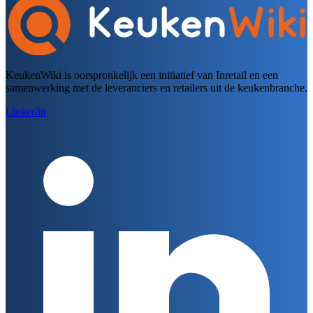
KeukenWiki is oorspronkelijk een initiatief van Inretail en een
samenwerking met de leveranciers en retailers uit de keukenbranche.
LinkedIn