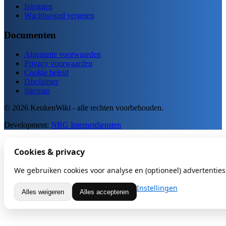
Inloggen
Wachtwoord vergeten
Documenten
Algemene voorwaarden
Privacy voorwaarden
Cookie beleid
Disclaimer
Sitemap
© 2026 KeukenWiki - alle rechten voorbehouden.
Development:
NRG Internetdiensten
Cookies & privacy
We gebruiken cookies voor analyse en (optioneel) advertenties.
Instellingen
Alles weigeren
Alles accepteren