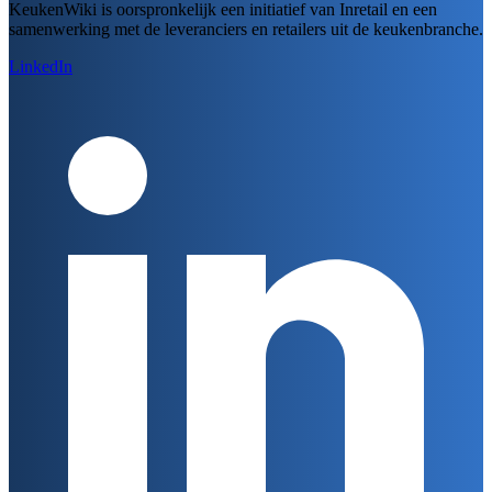
KeukenWiki is oorspronkelijk een initiatief van Inretail en een
samenwerking met de leveranciers en retailers uit de keukenbranche.
LinkedIn