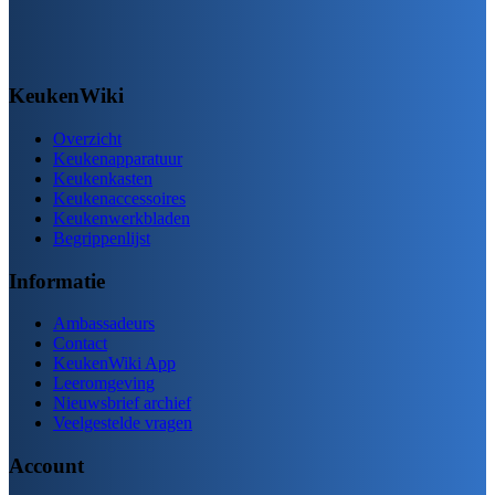
KeukenWiki
Overzicht
Keukenapparatuur
Keukenkasten
Keukenaccessoires
Keukenwerkbladen
Begrippenlijst
Informatie
Ambassadeurs
Contact
KeukenWiki App
Leeromgeving
Nieuwsbrief archief
Veelgestelde vragen
Account