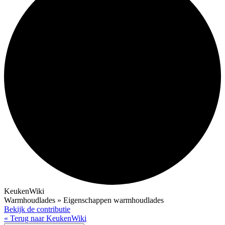
KeukenWiki
Warmhoudlades » Eigenschappen warmhoudlades
Bekijk de contributie
« Terug naar KeukenWiki