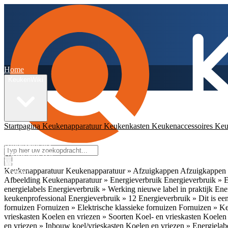
Home
KeukenWiki
Startpagina
Keukenapparatuur
Keukenkasten
Keukenaccessoires
Keu
App
Ambassadeurs
Nieuwsbrieven
Veelgestelde vragen
Keukenapparatuur
Keukenapparatuur » Afzuigkappen
Afzuigkappen 
Contact
Afbeelding
Keukenapparatuur » Energieverbruik
Energieverbruik » 
energielabels
Energieverbruik » Werking nieuwe label in praktijk
Ener
keukenprofessional
Energieverbruik » 12
Energieverbruik » Dit is een
fornuizen
Fornuizen » Elektrische klassieke fornuizen
Fornuizen » K
vrieskasten
Koelen en vriezen » Soorten Koel- en vrieskasten
Koelen 
en vriezen » Inbouw koel/vrieskasten
Koelen en vriezen » Energielab