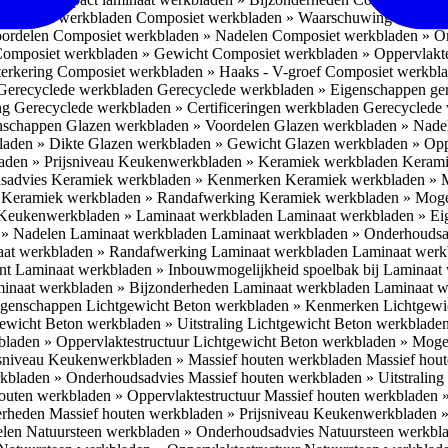
omposiet werkbladen
Composiet werkbladen » Waarschuwing Monteurs:
oordelen
Composiet werkbladen » Nadelen
Composiet werkbladen » O
omposiet werkbladen » Gewicht
Composiet werkbladen » Oppervlakt
erkering
Composiet werkbladen » Haaks - V-groef
Composiet werkbla
Gerecyclede werkbladen
Gerecyclede werkbladen » Eigenschappen ge
ing
Gerecyclede werkbladen » Certificeringen werkbladen
Gerecyclede 
enschappen
Glazen werkbladen » Voordelen
Glazen werkbladen » Nad
laden » Dikte
Glazen werkbladen » Gewicht
Glazen werkbladen » Opp
aden » Prijsniveau
Keukenwerkbladen » Keramiek werkbladen
Kerami
sadvies
Keramiek werkbladen » Kenmerken
Keramiek werkbladen » 
r
Keramiek werkbladen » Randafwerking
Keramiek werkbladen » Moge
Keukenwerkbladen » Laminaat werkbladen
Laminaat werkbladen » E
 » Nadelen Laminaat werkbladen
Laminaat werkbladen » Onderhoudsa
at werkbladen » Randafwerking Laminaat werkbladen
Laminaat wer
ant
Laminaat werkbladen » Inbouwmogelijkheid spoelbak bij Laminaat
inaat werkbladen » Bijzonderheden Laminaat werkbladen
Laminaat w
Eigenschappen
Lichtgewicht Beton werkbladen » Kenmerken
Lichtgewi
ewicht Beton werkbladen » Uitstraling
Lichtgewicht Beton werkblade
bladen » Oppervlaktestructuur
Lichtgewicht Beton werkbladen » Moge
jsniveau
Keukenwerkbladen » Massief houten werkbladen
Massief hou
rkbladen » Onderhoudsadvies
Massief houten werkbladen » Uitstraling
outen werkbladen » Oppervlaktestructuur
Massief houten werkbladen 
erheden
Massief houten werkbladen » Prijsniveau
Keukenwerkbladen »
elen
Natuursteen werkbladen » Onderhoudsadvies
Natuursteen werkbla