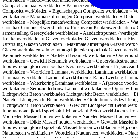
Compact laminaat werkbladen » Kenmerken
Keukenwerkbladen » C
Composiet werkbladen » Eigenschappen
Composiet werkbladen » V
werkbladen » Maximale afmetingen
Composiet werkbladen » Dikte
C
werkbladen » Mogelijke randafwerking
Composiet werkbladen » Wat
spoelbak
Composiet werkbladen » Prijsniveau
Keukenwerkbladen » 
samenstelling
Gerecyclede werkbladen » Aandachtspunten / verdiep
Keukenwerkbladen » Glazen werkbladen
Glazen werkbladen » Eig
Uitstraling
Glazen werkbladen » Maximale afmetingen
Glazen werkb
Glazen werkbladen » Inbouwmogelijkheden spoelbak
Glazen werkbl
Keramiek werkbladen » Nadelen
Keramiek werkbladen » Onderhoud
werkbladen » Gewicht
Keramiek werkbladen » Oppervlaktestructuu
Inbouwmogelijkheden spoelbak
Keramiek werkbladen » Prijsniveau
werkbladen » Voordelen Laminaat werkbladen
Laminaat werkbladen
Laminaat werkbladen
Laminaat werkbladen » Randafwerking
Lamina
werkbladen » Waterkering
Laminaat werkbladen » Afgeronde voork
werkbladen » Semi-onderbouw
Laminaat werkbladen » Opbouw
Lam
Lichtgewicht Beton werkbladen
Lichtgewicht Beton werkbladen » 
Nadelen
Lichtgewicht Beton werkbladen » Onderhoudsadvies
Lichtg
Lichtgewicht Beton werkbladen » Gewicht
Lichtgewicht Beton werk
Inbouwmogelijkheid spoelbak
Lichtgewicht Beton werkbladen » Pri
Voordelen
Massief houten werkbladen » Nadelen
Massief houten we
werkbladen » Dikte
Massief houten werkbladen » Gewicht
Massief h
Inbouwmogelijkheid spoelbak
Massief houten werkbladen » Bijzond
Natuursteen werkbladen » Voordelen
Natuursteen werkbladen » Nad