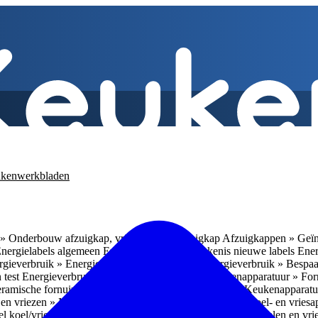
kenwerkbladen
» Onderbouw afzuigkap, vrijhangende afzuigkap
Afzuigkappen » Geïn
Energielabels algemeen
Energieverbruik » Betekenis nieuwe labels
Ener
gieverbruik » Energieverbruik in de praktijk
Energieverbruik » Bespaa
 test
Energieverbruik » 1
Energieverbruik » 5
Keukenapparatuur » Fo
eramische fornuizen
Keukenapparatuur » Inbouwlades
Keukenapparatu
en vriezen » Nismaten
Koelen en vriezen » Vrijstaande koel- en vries
el koel/vrieskasten
Koelen en vriezen » LED-verlichting
Koelen en vri