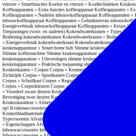
vriezen » Smartfuncties
Koelen en vriezen » Koeltechnieken
Keukena
Koffieapparaten » Extra functies koffieapparaat
Koffieapparaten » Ext
Koffieapparaten » Nadelen inbouwkoffieapparaat
Koffieapparaten »
inbouwkoffieapparaat
Koffieapparaten » Geluidsniveau inbouwkoffi
Energieverbruik inbouwkoffieapparaat
Koffieapparaten » Keuze koff
Toepassingen (voor- en nadelen)
Kokendwaterkranen » Types
Kokend
Bediening kokendwaterkranen
Kokendwaterkranen » Boilers koken
» Energieverbruik kokendwaterkraan
Kokendwaterkranen » Onderho
keukenapparatuur » Smart home hub
Slimme keukenapparatuur » Sl
Slimme koffiemachine
Slimme keukenapparatuur » Slimme stekker
S
keukenapparatuur » Uitvoeringen slimme keukenapparatuur
Slimme k
keukenapparatuur » Praktische toepassing slimme keukenapparatuur
Keukenkasten » Corpus
Corpus » Kenmerken
Corpus » Materiaal C
Zichtzijde
Corpus » Spoelkasten
Corpus » Soorten keukenkasten
Cor
Corpus » Schuifkast
Corpus » Regaalkast
Corpus » Afwijkend corpu
Corpus » Corpuskleuren
Corpus » Corpus in kleur
Corpus » Voordeel
» Voordeel zware deuren
Keukenkasten » Kastindeling
Keukenkaste
Bevestiging twee deuren
Keukenkastdeur » Vaatwasserdeur
Keukenka
Keukenkastdeur » Afmetingen
Keukenkastdeur » Hoogte front
Keuke
op!
Keukenaccessoires
Keukenaccessoires » Achterwanden
Achterwa
Keukenbladmaterialen als achterwand
Achterwanden » Hittebestendi
Types/soorten
Afvalsystemen » Installatie
Afvalsystemen » Inbouw i
» Eigenschappen
Afvalsystemen » Inhoud
Afvalsystemen » Energie
A
inbouwaccessoires
Inbouwaccessoires » Bestek- en ladeindelingen vo
Inbouwaccessoires » Afvalsystemen
Inbouwaccessoires » Inbouw korv