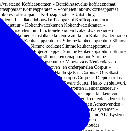
w/vrijstaand
Koffieapparaten » Bereidingscyclus koffieapparaat
ffieapparaat
Koffieapparaten » Voordelen inbouwkoffieapparaat
 inbouwkoffieapparaat
Koffieapparaten » Uitstraling
raten » Installatie inbouwkoffieapparaat
Koffieapparaten »
apparatuur » Kokendwaterkranen
Kokendwaterkranen »
or- en nadelen multifunctionele kranen
Kokendwaterkranen »
endwaterkranen » Installatie kokendwaterkraan
Kokendwaterkranen
tuur » Ovens
Keukenapparatuur » Slimme keukenapparatuur
Slimme
kenapparatuur » Slimme koelkast
Slimme keukenapparatuur »
ukenapparatuur » Eigenschappen Slimme keukenapparatuur
Slimme
napparatuur » Nadelen slimme keukenapparatuur
Slimme
ukenapparatuur
Keukenapparatuur » Vaatwassers
Keukenkasten
n
Corpus » Buitenkant zij-, boven- en onderpanelen
Corpus »
Corpus » Hoge kast
Corpus » Halfhoge kast
Corpus » Opzetkast
» Hoogte corpus
Corpus » Breedte corpus
Corpus » Diepte corpus
rk » Nadelen
Hang- en sluitwerk » Zware deuren
Hang- en sluitwerk
eukenkastdeur » Soorten deur- en ladefronten
Keukenkastdeur »
ur » Glijbevestiging
Keukenkastdeur » Afmetingen keukendeur
eur » Maatwerk
Keukenkastdeur » Deurgrepen
Keukenkastdeur » Let
terwanden
Achterwanden » Nadelen achterwanden
Achterwanden »
itstraling
Keukenaccessoires » Afvalsystemen
Afvalsystemen »
 » Inbouw in de spoelunit
Afvalsystemen » Vrijstaand
Afvalsystemen
s » Inbouwaccessoires
Inbouwaccessoires » Soorten
ade indelingen
Inbouwaccessoires » Handdoekhouder
nbouwaccessoires » Fire Safety Kit
Inbouwaccessoires » Lade