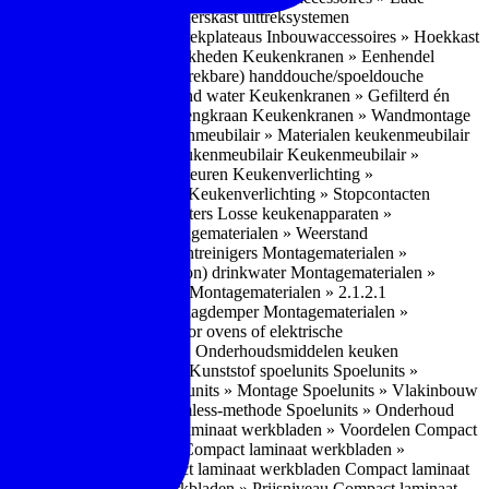
bouwaccessoires » Apothekerskast uittreksystemen
ccessoires » Hoekkast uittrekplateaus
Inbouwaccessoires » Hoekkast
ranen » Bedieningsmogelijkheden
Keukenkranen » Eenhendel
es
Keukenkranen » Met (uitrekbare) handdouche/spoeldouche
egen
Keukenkranen » Kokend water
Keukenkranen » Gefilterd én
age
Keukenkranen » Bladmengkraan
Keukenkranen » Wandmontage
illende meubeltypen
Keukenmeubilair » Materialen keukenmeubilair
bilair » Duurzaamheid keukenmeubilair
Keukenmeubilair »
Keukenverlichting » Lichtkleuren
Keukenverlichting »
verlichting » Dimbaarheid
Keukenverlichting » Stopcontacten
» Plintverwarming/plintheaters
Losse keukenapparaten »
 Luchtafvoersystemen
Montagematerialen » Weerstand
en
Montagematerialen » Luchtreinigers
Montagematerialen »
nsluitmateriaal voor (schoon) drinkwater
Montagematerialen »
steem van lades en deuren
Montagematerialen » 2.1.2.1
ontagematerialen » Waterslagdemper
Montagematerialen »
agematerialen » Kabels voor ovens of elektrische
erialen
Montagematerialen » Onderhoudsmiddelen keuken
 2.2 Kunststof
Spoelunits » Kunststof spoelunits
Spoelunits »
 » Montage spoelunit
Spoelunits » Montage
Spoelunits » Vlakinbouw
uw methode
Spoelunits » Rimless-methode
Spoelunits » Onderhoud
» Eigenschappen
Compact laminaat werkbladen » Voordelen Compact
ssief laminaat werkbladen
Compact laminaat werkbladen »
ijke randafwerking Compact laminaat werkbladen
Compact laminaat
naat
Compact laminaat werkbladen » Prijsniveau Compact laminaat