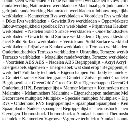
Natuursteen werkbladen » Dikte
Natuursteen werkbladen » Gewicht
randafwerking
Natuursteen werkbladen » Machinaal gefrijnde randa
gefrijnde randafwerking
Natuursteen werkbladen » Inbouwmogelijkh
werkbladen » Kenmerken
Rvs werkbladen » Voordelen
Rvs werkbla
» Dikte
Rvs werkbladen » Gewicht
Rvs werkbladen » Oppervlaktest
Inbouwmogelijkheid spoelbak
Rvs werkbladen » Prijsniveau
Keukenw
werkbladen » Nadelen
Solid Surface werkbladen » Onderhoudsadvi
werkbladen » Gewicht
Solid Surface werkbladen » Oppervlaktestruc
facet
Solid Surface werkbladen » Verstekrand
Solid Surface werkbla
werkbladen » Prijsniveau
Keukenwerkbladen » Terrazzo werkblade
Onderhoudsadvies
Terrazzo werkbladen » Uitstraling
Terrazzo werk
Terrazzo werkbladen » Mogelijke randafwerking
Terrazzo werkblade
» Voordelen ABS
ABS » Nadelen ABS
Begrippenlijst » Acryl
Acryl 
Energielabels algemeen » Energielabel: wat staat erop?
Begrippenlijs
werkt het?
Full-body techniek » Eigenschappen
Full-body techniek »
» Graniet
Graniet » Soorten graniet
Graniet » Zuiver graniet
Graniet 
Begrippenlijst » GreenGridZ
GreenGridZ » Eigenschappen GreenGr
Onderhoud HPL
Begrippenlijst » Marmer
Marmer » Kenmerken ma
Melamine » Melaminehars
Melamine » Eigenschappen melamine
Mel
Decoratieve multiplex
Multiplex » Speciale multiplex
Multiplex » Ei
Rvs » Onderhoud RVS
Begrippenlijst » Spaanplaat
Spaanplaat » Ke
Spaanplaat » Nadelen spaanplaat
Begrippenlijst » Thermoshock
Ther
Gevolgen Thermoshock
Thermoshock » Aandachtspunten Thermos
techniek » Kenmerken V-groove
V-groove techniek » Aandachtspun
Inloggen