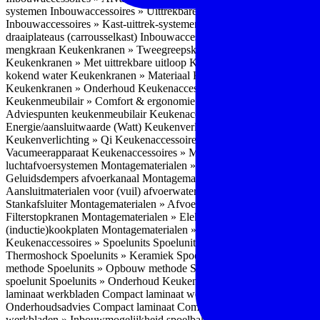
systemen
Inbouwaccessoires » Uittrekbare ladesystemen
Inbouwacces
Inbouwaccessoires » Kast-uittrek-systemen
Inbouwaccessoires » Hoe
draaiplateaus (carrousselkast)
Inbouwaccessoires » Onderhoud
Keuke
mengkraan
Keukenkranen » Tweegreepskraan
Keukenkranen » Touc
Keukenkranen » Met uittrekbare uitloop
Keukenkranen » Gefilterd w
kokend water
Keukenkranen » Materiaal
Keukenkranen » Pvd Techn
Keukenkranen » Onderhoud
Keukenaccessoires » Keukenmeubilair
Keukenmeubilair » Comfort & ergonomie
Keukenmeubilair » Design
Adviespunten keukenmeubilair
Keukenaccessoires » Keukenverlicht
Energie/aansluitwaarde (Watt)
Keukenverlichting » Leddriver
Keuken
Keukenverlichting » Qi
Keukenaccessoires » Losse keukenapparate
Vacumeerapparaat
Keukenaccessoires » Montagematerialen
Montagem
luchtafvoersystemen
Montagematerialen » Flexibele (ronde) afvoers
Geluidsdempers afvoerkanaal
Montagematerialen » Aansluitmaterial
Aansluitmaterialen voor (vuil) afvoerwater sifons
Montagematerialen 
Stankafsluiter
Montagematerialen » Afvoerpluggen t.b.v. spoelunits
M
Filterstopkranen
Montagematerialen » Elektra aansluitmateriaal
Monta
(inductie)kookplaten
Montagematerialen » Combiregelaar
Montagemat
Keukenaccessoires » Spoelunits
Spoelunits » Types/soorten
Spoelunit
Thermoshock
Spoelunits » Keramiek
Spoelunits » Tegelbakken
Spoel
methode
Spoelunits » Opbouw methode
Spoelunits » Onderbouw m
spoelunit
Spoelunits » Onderhoud
Keukenwerkbladen
Keukenwerkbl
laminaat werkbladen
Compact laminaat werkbladen » Nadelen Compa
Onderhoudsadvies Compact laminaat
Compact laminaat werkbladen »
werkbladen » Inbouwmogelijkheid spoelbak Compact laminaat werk