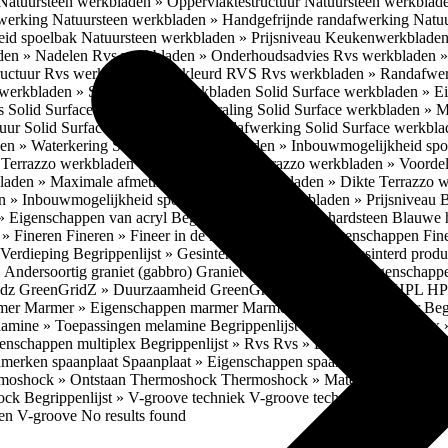
Natuursteen werkbladen » Oppervlaktestructuur
Natuursteen werkblad
fwerking
Natuursteen werkbladen » Handgefrijnde randafwerking
Natuu
eid spoelbak
Natuursteen werkbladen » Prijsniveau
Keukenwerkbladen
den » Nadelen
Rvs werkbladen » Onderhoudsadvies
Rvs werkbladen » 
ructuur
Rvs werkbladen » Gekleurd RVS
Rvs werkbladen » Randafwe
erkbladen » Solid Surface werkbladen
Solid Surface werkbladen » 
es
Solid Surface werkbladen » Uitstraling
Solid Surface werkbladen » 
tuur
Solid Surface werkbladen » Randafwerking
Solid Surface werkbl
den » Waterkering
Solid Surface werkbladen » Inbouwmogelijkheid sp
n
Terrazzo werkbladen » Eigenschappen
Terrazzo werkbladen » Voorde
bladen » Maximale afmetingen
Terrazzo werkbladen » Dikte
Terrazzo 
n » Inbouwmogelijkheid spoelbak
Terrazzo werkbladen » Prijsniveau
B
» Eigenschappen van acryl
Begrippenlijst » Blauwe hardsteen
Blauwe 
t » Fineren
Fineren » Fineer in de keuken
Fineren » Eigenschappen Fin
 Verdieping
Begrippenlijst » Gesinterd productieproces
Gesinterd produ
» Andersoortig graniet (gabbro)
Graniet » Gneis
Graniet » Eigenschapp
idz
GreenGridZ » Duurzaamheid GreenGridz
Begrippenlijst » HPL
HP
rmer
Marmer » Eigenschappen marmer
Marmer » Productie marmer
Beg
amine » Toepassingen melamine
Begrippenlijst » Multiplex
Multiplex 
genschappen multiplex
Begrippenlijst » Rvs
Rvs » Eigenschappen RV
nmerken spaanplaat
Spaanplaat » Eigenschappen spaanplaat
Spaanplaat
moshock » Ontstaan Thermoshock
Thermoshock » Materialen & gevoe
hock
Begrippenlijst » V-groove techniek
V-groove techniek » Toepasbar
ten V-groove
No results found