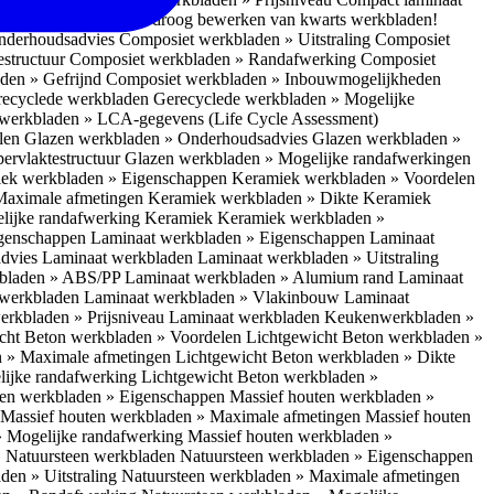
 bescherm je bij het droog bewerken van kwarts werkbladen!
nderhoudsadvies
Composiet werkbladen » Uitstraling
Composiet
estructuur
Composiet werkbladen » Randafwerking
Composiet
den » Gefrijnd
Composiet werkbladen » Inbouwmogelijkheden
recyclede werkbladen
Gerecyclede werkbladen » Mogelijke
werkbladen » LCA-gegevens (Life Cycle Assessment)
elen
Glazen werkbladen » Onderhoudsadvies
Glazen werkbladen »
ervlaktestructuur
Glazen werkbladen » Mogelijke randafwerkingen
ek werkbladen » Eigenschappen
Keramiek werkbladen » Voordelen
Maximale afmetingen
Keramiek werkbladen » Dikte
Keramiek
lijke randafwerking Keramiek
Keramiek werkbladen »
igenschappen
Laminaat werkbladen » Eigenschappen
Laminaat
dvies Laminaat werkbladen
Laminaat werkbladen » Uitstraling
kbladen » ABS/PP
Laminaat werkbladen » Alumium rand
Laminaat
 werkbladen
Laminaat werkbladen » Vlakinbouw
Laminaat
erkbladen » Prijsniveau Laminaat werkbladen
Keukenwerkbladen »
cht Beton werkbladen » Voordelen
Lichtgewicht Beton werkbladen »
n » Maximale afmetingen
Lichtgewicht Beton werkbladen » Dikte
lijke randafwerking
Lichtgewicht Beton werkbladen »
ten werkbladen » Eigenschappen
Massief houten werkbladen »
Massief houten werkbladen » Maximale afmetingen
Massief houten
» Mogelijke randafwerking
Massief houten werkbladen »
 Natuursteen werkbladen
Natuursteen werkbladen » Eigenschappen
den » Uitstraling
Natuursteen werkbladen » Maximale afmetingen