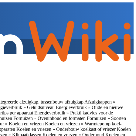
tegreerde afzuigkap, tussenbouw afzuigkap
Afzuigkappen »
gieverbruik » Geluidsniveau
Energieverbruik » Oude en nieuwe
rtips per apparaat
Energieverbruik » Praktijkadvies voor de
rnuizen
Fornuizen » Oveninhoud en formaten
Fornuizen » Soorten
ur » Koelen en vriezen
Koelen en vriezen » Warmtepomp koel-
apparaten
Koelen en vriezen » Onderbouw koelkast of vriezer
Koelen
ezen » Klimaatklassen
Koelen en vriezen » Onderhoud
Koelen en