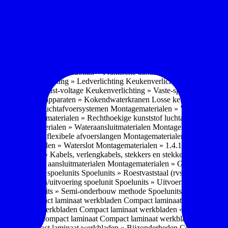
soires » Kast systemen
Inbouwaccessoires » Kast-inbouw-systemen
In
kkast systemen
Inbouwaccessoires » Hoekkast uittreksystemen
Inbouwa
naccessoires » Keukenkranen
Keukenkranen » Types/soorten
Keukenk
h kraan
Keukenkranen » Infrarood kraan
Keukenkranen » Extra functi
ater
Keukenkranen » Gekoeld water
Keukenkranen » Koolzuur toevo
iek (pvd)
Keukenkranen » Vorm Keukenkraan
Keukenkranen » Mont
Keukenmeubilair » Wat is keukenmeubilair?
Keukenmeubilair » Versch
trends 2026
Keukenmeubilair » Praktische aandachtspunten
Keukenmeu
ing
Keukenverlichting » Ledverlichting
Keukenverlichting » Installatie
verlichting » Vast-voltage
Keukenverlichting » Vaste-spanning
Keuken
n
Losse keukenapparaten » Kokendwaterkranen
Losse keukenapparaten 
aterialen » Luchtafvoersystemen
Montagematerialen » Verschillende
langen
Montagematerialen » Rechthoekige kunststof luchtafvoersystem
en
Montagematerialen » Wateraansluitmaterialen
Montagematerialen » Aa
» 1.2.1 Ronde flexibele afvoerslangen
Montagematerialen » Dempingsy
ontagematerialen » Waterslot
Montagematerialen » 1.4.1 Plasmafilter
M
gematerialen » Kabels, verlengkabels, stekkers en stekkerblokken
Mont
erialen » Gas aansluitmaterialen
Montagematerialen » Gasaansluitmat
s » Materialen spoelunits
Spoelunits » Roestvaststaal (rvs)
Spoelunits »
units » Design/uitvoering spoelunit
Spoelunits » Uitvoering
Spoelunits
ethode
Spoelunits » Semi-onderbouw methode
Spoelunits » Tussenbo
aden » Compact laminaat werkbladen
Compact laminaat werkbladen 
ct laminaat werkbladen
Compact laminaat werkbladen » Nanotech ma
 Uitstraling Compact laminaat
Compact laminaat werkbladen » Mogel
bladen
Compact laminaat werkbladen » Bijzonderheden Compact lami