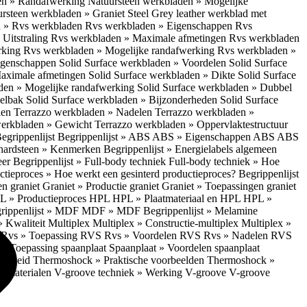
en » Randafwerking
Natuursteen werkbladen » Mogelijke
rsteen werkbladen » Graniet Steel Grey leather werkblad met
 » Rvs werkbladen
Rvs werkbladen » Eigenschappen
Rvs
Uitstraling
Rvs werkbladen » Maximale afmetingen
Rvs werkbladen
rking
Rvs werkbladen » Mogelijke randafwerking
Rvs werkbladen »
Eigenschappen
Solid Surface werkbladen » Voordelen
Solid Surface
Maximale afmetingen
Solid Surface werkbladen » Dikte
Solid Surface
aden » Mogelijke randafwerking
Solid Surface werkbladen » Dubbel
oelbak
Solid Surface werkbladen » Bijzonderheden
Solid Surface
len
Terrazzo werkbladen » Nadelen
Terrazzo werkbladen »
werkbladen » Gewicht
Terrazzo werkbladen » Oppervlaktestructuur
egrippenlijst
Begrippenlijst » ABS
ABS » Eigenschappen ABS
ABS
hardsteen » Kenmerken
Begrippenlijst » Energielabels algemeen
eer
Begrippenlijst » Full-body techniek
Full-body techniek » Hoe
ctieproces » Hoe werkt een gesinterd productieproces?
Begrippenlijst
en graniet
Graniet » Productie graniet
Graniet » Toepassingen graniet
L » Productieproces HPL
HPL » Plaatmateriaal en HPL
HPL »
rippenlijst » MDF
MDF » MDF
Begrippenlijst » Melamine
» Kwaliteit Multiplex
Multiplex » Constructie-multiplex
Multiplex »
S
Rvs » Toepassing RVS
Rvs » Voordelen RVS
Rvs » Nadelen RVS
 » Toepassing spaanplaat
Spaanplaat » Voordelen spaanplaat
ligheid
Thermoshock » Praktische voorbeelden
Thermoshock »
e materialen
V-groove techniek » Werking V-groove
V-groove