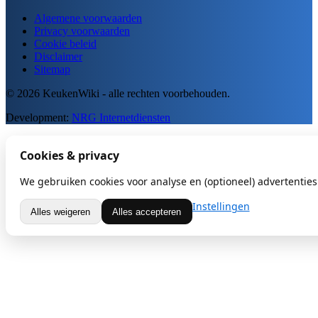
Algemene voorwaarden
Privacy voorwaarden
Cookie beleid
Disclaimer
Sitemap
© 2026 KeukenWiki - alle rechten voorbehouden.
Development:
NRG Internetdiensten
Cookies & privacy
We gebruiken cookies voor analyse en (optioneel) advertenties.
Instellingen
Alles weigeren
Alles accepteren