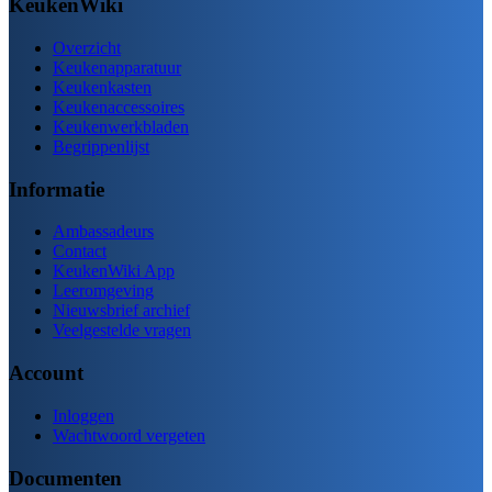
KeukenWiki
Overzicht
Keukenapparatuur
Keukenkasten
Keukenaccessoires
Keukenwerkbladen
Begrippenlijst
Informatie
Ambassadeurs
Contact
KeukenWiki App
Leeromgeving
Nieuwsbrief archief
Veelgestelde vragen
Account
Inloggen
Wachtwoord vergeten
Documenten