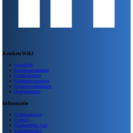
KeukenWiki
Overzicht
Keukenapparatuur
Keukenkasten
Keukenaccessoires
Keukenwerkbladen
Begrippenlijst
Informatie
Ambassadeurs
Contact
KeukenWiki App
Leeromgeving