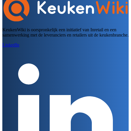
KeukenWiki is oorspronkelijk een initiatief van Inretail en een
samenwerking met de leveranciers en retailers uit de keukenbranche.
LinkedIn