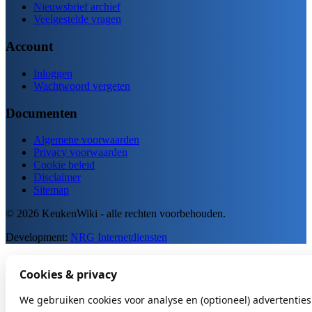
Nieuwsbrief archief
Veelgestelde vragen
Account
Inloggen
Wachtwoord vergeten
Documenten
Algemene voorwaarden
Privacy voorwaarden
Cookie beleid
Disclaimer
Sitemap
© 2026 KeukenWiki - alle rechten voorbehouden.
Development:
NRG Internetdiensten
Cookies & privacy
We gebruiken cookies voor analyse en (optioneel) advertenties.