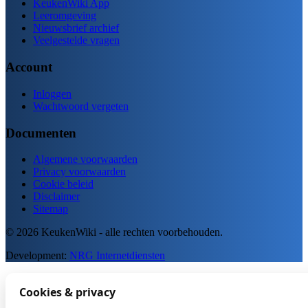
KeukenWiki App
Leeromgeving
Nieuwsbrief archief
Veelgestelde vragen
Account
Inloggen
Wachtwoord vergeten
Documenten
Algemene voorwaarden
Privacy voorwaarden
Cookie beleid
Disclaimer
Sitemap
© 2026 KeukenWiki - alle rechten voorbehouden.
Development:
NRG Internetdiensten
Cookies & privacy