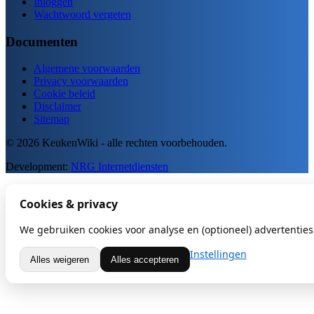
Inloggen
Wachtwoord vergeten
Documenten
Algemene voorwaarden
Privacy voorwaarden
Cookie beleid
Disclaimer
Sitemap
© 2026 KeukenWiki - alle rechten voorbehouden.
Development:
NRG Internetdiensten
Cookies & privacy
We gebruiken cookies voor analyse en (optioneel) advertenties.
Instellingen
Alles weigeren
Alles accepteren