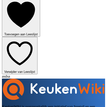
Toevoegen aan Leeslijst
Verwijder van Leeslijst
asdsa
KeukenWiki is oorspronkelijk een initiatief van Inretail en een