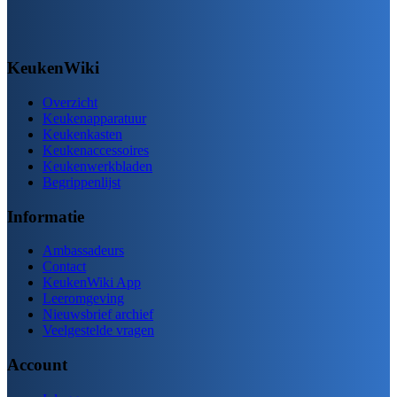
KeukenWiki
Overzicht
Keukenapparatuur
Keukenkasten
Keukenaccessoires
Keukenwerkbladen
Begrippenlijst
Informatie
Ambassadeurs
Contact
KeukenWiki App
Leeromgeving
Nieuwsbrief archief
Veelgestelde vragen
Account