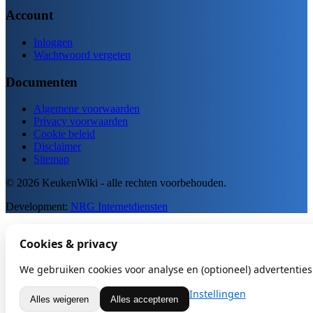
Account
Inloggen
Wachtwoord vergeten
Documenten
Algemene voorwaarden
Privacy voorwaarden
Cookie beleid
Disclaimer
Sitemap
© 2026 KeukenWiki - alle rechten voorbehouden.
Development:
NRG Internetdiensten
Cookies & privacy
We gebruiken cookies voor analyse en (optioneel) advertenties.
Instellingen
Alles weigeren
Alles accepteren