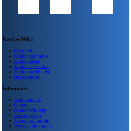
KeukenWiki
Overzicht
Keukenapparatuur
Keukenkasten
Keukenaccessoires
Keukenwerkbladen
Begrippenlijst
Informatie
Ambassadeurs
Contact
KeukenWiki App
Leeromgeving
Nieuwsbrief archief
Veelgestelde vragen