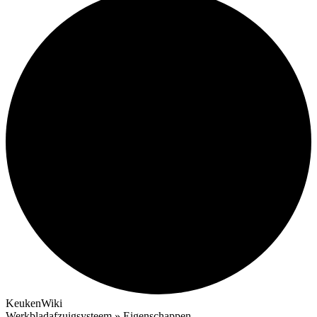
KeukenWiki
Werkbladafzuigsysteem » Eigenschappen