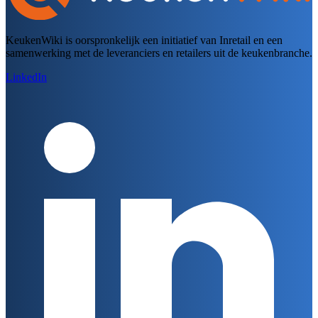
KeukenWiki is oorspronkelijk een initiatief van Inretail en een
samenwerking met de leveranciers en retailers uit de keukenbranche.
LinkedIn