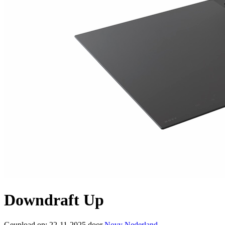
Downdraft Up
Geupload op: 22-11-2025 door
Novy Nederland