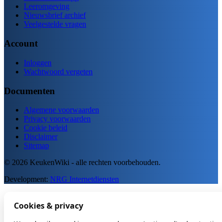
Leeromgeving
Nieuwsbrief archief
Veelgestelde vragen
Account
Inloggen
Wachtwoord vergeten
Documenten
Algemene voorwaarden
Privacy voorwaarden
Cookie beleid
Disclaimer
Sitemap
© 2026 KeukenWiki - alle rechten voorbehouden.
Development:
NRG Internetdiensten
Cookies & privacy