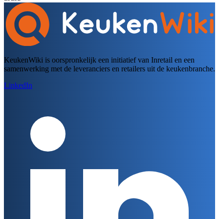
KeukenWiki is oorspronkelijk een initiatief van Inretail en een
samenwerking met de leveranciers en retailers uit de keukenbranche.
LinkedIn