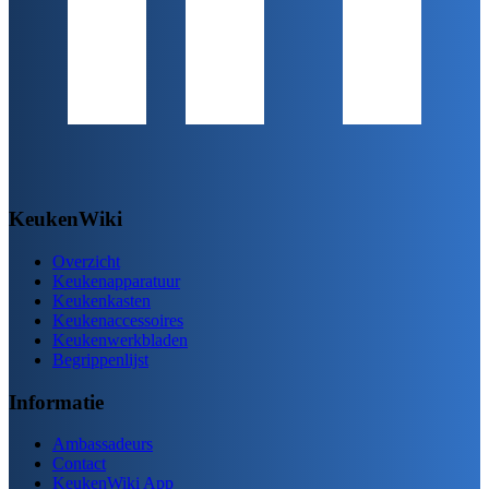
KeukenWiki
Overzicht
Keukenapparatuur
Keukenkasten
Keukenaccessoires
Keukenwerkbladen
Begrippenlijst
Informatie
Ambassadeurs
Contact
KeukenWiki App