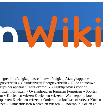
tegreerde afzuigkap, tussenbouw afzuigkap
Afzuigkappen »
gieverbruik » Geluidsniveau
Energieverbruik » Oude en nieuwe
rtips per apparaat
Energieverbruik » Praktijkadvies voor de
rnuizen
Fornuizen » Oveninhoud en formaten
Fornuizen » Soorten
ur » Koelen en vriezen
Koelen en vriezen » Warmtepomp koel-
apparaten
Koelen en vriezen » Onderbouw koelkast of vriezer
Koelen
ezen » Klimaatklassen
Koelen en vriezen » Onderhoud
Koelen en