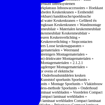
bouwaccessoires » Apothekerskast uittreksystemen
ccessoires » Hoekkast uittrekplateaus
Inbouwaccessoires » Hoekkast
ranen » Bedieningsmogelijkheden
Keukenkranen » Eenhendel
es
Keukenkranen » Met (uitrekbare) handdouche/spoeldouche
egen
Keukenkranen » Kokend water
Keukenkranen » Gefilterd én
age
Keukenkranen » Bladmengkraan
Keukenkranen » Wandmontage
illende meubeltypen
Keukenmeubilair » Materialen keukenmeubilair
bilair » Duurzaamheid keukenmeubilair
Keukenmeubilair »
Keukenverlichting » Lichtkleuren
Keukenverlichting »
verlichting » Dimbaarheid
Keukenverlichting » Stopcontacten
» Plintverwarming/plintheaters
Losse keukenapparaten »
 Luchtafvoersystemen
Montagematerialen » Weerstand
en
Montagematerialen » Luchtreinigers
Montagematerialen »
nsluitmateriaal voor (schoon) drinkwater
Montagematerialen »
steem van lades en deuren
Montagematerialen » 2.1.2.1
ontagematerialen » Waterslagdemper
Montagematerialen »
agematerialen » Kabels voor ovens of elektrische
erialen
Montagematerialen » Onderhoudsmiddelen keuken
 2.2 Kunststof
Spoelunits » Kunststof spoelunits
Spoelunits »
 » Montage spoelunit
Spoelunits » Montage
Spoelunits » Vlakinbouw
uw methode
Spoelunits » Rimless-methode
Spoelunits » Onderhoud
» Eigenschappen
Compact laminaat werkbladen » Voordelen Compact
ssief laminaat werkbladen
Compact laminaat werkbladen »
ijke randafwerking Compact laminaat werkbladen
Compact laminaat
naat
Compact laminaat werkbladen » Prijsniveau Compact laminaat