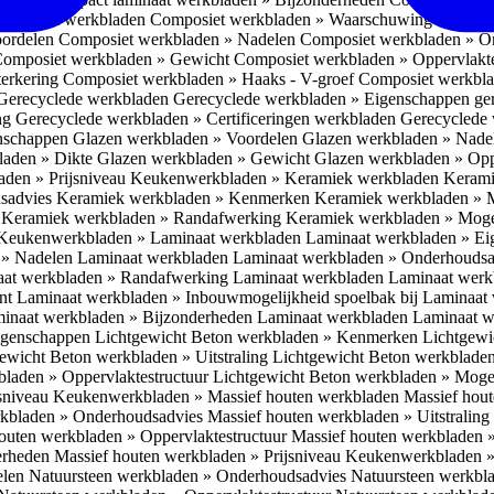
omposiet werkbladen
Composiet werkbladen » Waarschuwing Monteurs:
oordelen
Composiet werkbladen » Nadelen
Composiet werkbladen » O
omposiet werkbladen » Gewicht
Composiet werkbladen » Oppervlakt
erkering
Composiet werkbladen » Haaks - V-groef
Composiet werkbla
Gerecyclede werkbladen
Gerecyclede werkbladen » Eigenschappen ge
ing
Gerecyclede werkbladen » Certificeringen werkbladen
Gerecyclede 
enschappen
Glazen werkbladen » Voordelen
Glazen werkbladen » Nad
laden » Dikte
Glazen werkbladen » Gewicht
Glazen werkbladen » Opp
aden » Prijsniveau
Keukenwerkbladen » Keramiek werkbladen
Kerami
sadvies
Keramiek werkbladen » Kenmerken
Keramiek werkbladen » 
r
Keramiek werkbladen » Randafwerking
Keramiek werkbladen » Moge
Keukenwerkbladen » Laminaat werkbladen
Laminaat werkbladen » E
 » Nadelen Laminaat werkbladen
Laminaat werkbladen » Onderhoudsa
at werkbladen » Randafwerking Laminaat werkbladen
Laminaat wer
ant
Laminaat werkbladen » Inbouwmogelijkheid spoelbak bij Laminaat
inaat werkbladen » Bijzonderheden Laminaat werkbladen
Laminaat w
Eigenschappen
Lichtgewicht Beton werkbladen » Kenmerken
Lichtgewi
ewicht Beton werkbladen » Uitstraling
Lichtgewicht Beton werkblade
bladen » Oppervlaktestructuur
Lichtgewicht Beton werkbladen » Moge
jsniveau
Keukenwerkbladen » Massief houten werkbladen
Massief hou
rkbladen » Onderhoudsadvies
Massief houten werkbladen » Uitstraling
outen werkbladen » Oppervlaktestructuur
Massief houten werkbladen 
erheden
Massief houten werkbladen » Prijsniveau
Keukenwerkbladen »
elen
Natuursteen werkbladen » Onderhoudsadvies
Natuursteen werkbla