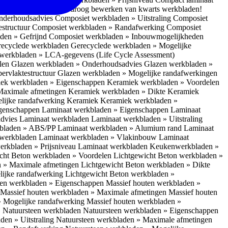
 bescherm je bij het droog bewerken van kwarts werkbladen!
nderhoudsadvies
Composiet werkbladen » Uitstraling
Composiet
estructuur
Composiet werkbladen » Randafwerking
Composiet
den » Gefrijnd
Composiet werkbladen » Inbouwmogelijkheden
recyclede werkbladen
Gerecyclede werkbladen » Mogelijke
werkbladen » LCA-gegevens (Life Cycle Assessment)
elen
Glazen werkbladen » Onderhoudsadvies
Glazen werkbladen »
ervlaktestructuur
Glazen werkbladen » Mogelijke randafwerkingen
ek werkbladen » Eigenschappen
Keramiek werkbladen » Voordelen
Maximale afmetingen
Keramiek werkbladen » Dikte
Keramiek
lijke randafwerking Keramiek
Keramiek werkbladen »
igenschappen
Laminaat werkbladen » Eigenschappen
Laminaat
dvies Laminaat werkbladen
Laminaat werkbladen » Uitstraling
kbladen » ABS/PP
Laminaat werkbladen » Alumium rand
Laminaat
 werkbladen
Laminaat werkbladen » Vlakinbouw
Laminaat
erkbladen » Prijsniveau Laminaat werkbladen
Keukenwerkbladen »
cht Beton werkbladen » Voordelen
Lichtgewicht Beton werkbladen »
n » Maximale afmetingen
Lichtgewicht Beton werkbladen » Dikte
lijke randafwerking
Lichtgewicht Beton werkbladen »
ten werkbladen » Eigenschappen
Massief houten werkbladen »
Massief houten werkbladen » Maximale afmetingen
Massief houten
» Mogelijke randafwerking
Massief houten werkbladen »
 Natuursteen werkbladen
Natuursteen werkbladen » Eigenschappen
den » Uitstraling
Natuursteen werkbladen » Maximale afmetingen