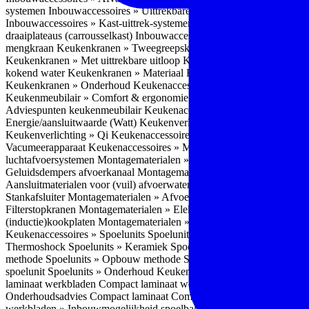
systemen
Inbouwaccessoires » Uittrekbare ladesystemen
Inbouwacces
Inbouwaccessoires » Kast-uittrek-systemen
Inbouwaccessoires » Hoe
draaiplateaus (carrousselkast)
Inbouwaccessoires » Onderhoud
Keuke
mengkraan
Keukenkranen » Tweegreepskraan
Keukenkranen » Touc
Keukenkranen » Met uittrekbare uitloop
Keukenkranen » Gefilterd w
kokend water
Keukenkranen » Materiaal
Keukenkranen » Pvd Techn
Keukenkranen » Onderhoud
Keukenaccessoires » Keukenmeubilair
Keukenmeubilair » Comfort & ergonomie
Keukenmeubilair » Design
Adviespunten keukenmeubilair
Keukenaccessoires » Keukenverlicht
Energie/aansluitwaarde (Watt)
Keukenverlichting » Leddriver
Keuken
Keukenverlichting » Qi
Keukenaccessoires » Losse keukenapparate
Vacumeerapparaat
Keukenaccessoires » Montagematerialen
Montagem
luchtafvoersystemen
Montagematerialen » Flexibele (ronde) afvoers
Geluidsdempers afvoerkanaal
Montagematerialen » Aansluitmaterial
Aansluitmaterialen voor (vuil) afvoerwater sifons
Montagematerialen 
Stankafsluiter
Montagematerialen » Afvoerpluggen t.b.v. spoelunits
M
Filterstopkranen
Montagematerialen » Elektra aansluitmateriaal
Monta
(inductie)kookplaten
Montagematerialen » Combiregelaar
Montagemat
Keukenaccessoires » Spoelunits
Spoelunits » Types/soorten
Spoelunit
Thermoshock
Spoelunits » Keramiek
Spoelunits » Tegelbakken
Spoel
methode
Spoelunits » Opbouw methode
Spoelunits » Onderbouw m
spoelunit
Spoelunits » Onderhoud
Keukenwerkbladen
Keukenwerkbl
laminaat werkbladen
Compact laminaat werkbladen » Nadelen Compa
Onderhoudsadvies Compact laminaat
Compact laminaat werkbladen »
werkbladen » Inbouwmogelijkheid spoelbak Compact laminaat werk