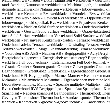
Natuursteen werkbladen » Dikte
Natuursteen werkbladen » Gewicht
randafwerking
Natuursteen werkbladen » Machinaal gefrijnde randa
gefrijnde randafwerking
Natuursteen werkbladen » Inbouwmogelijkh
werkbladen » Kenmerken
Rvs werkbladen » Voordelen
Rvs werkbla
» Dikte
Rvs werkbladen » Gewicht
Rvs werkbladen » Oppervlaktest
Inbouwmogelijkheid spoelbak
Rvs werkbladen » Prijsniveau
Keukenw
werkbladen » Nadelen
Solid Surface werkbladen » Onderhoudsadvi
werkbladen » Gewicht
Solid Surface werkbladen » Oppervlaktestruc
facet
Solid Surface werkbladen » Verstekrand
Solid Surface werkbla
werkbladen » Prijsniveau
Keukenwerkbladen » Terrazzo werkblade
Onderhoudsadvies
Terrazzo werkbladen » Uitstraling
Terrazzo werk
Terrazzo werkbladen » Mogelijke randafwerking
Terrazzo werkblade
» Voordelen ABS
ABS » Nadelen ABS
Begrippenlijst » Acryl
Acryl 
Energielabels algemeen » Energielabel: wat staat erop?
Begrippenlijs
werkt het?
Full-body techniek » Eigenschappen
Full-body techniek »
» Graniet
Graniet » Soorten graniet
Graniet » Zuiver graniet
Graniet 
Begrippenlijst » GreenGridZ
GreenGridZ » Eigenschappen GreenGr
Onderhoud HPL
Begrippenlijst » Marmer
Marmer » Kenmerken ma
Melamine » Melaminehars
Melamine » Eigenschappen melamine
Mel
Decoratieve multiplex
Multiplex » Speciale multiplex
Multiplex » Ei
Rvs » Onderhoud RVS
Begrippenlijst » Spaanplaat
Spaanplaat » Ke
Spaanplaat » Nadelen spaanplaat
Begrippenlijst » Thermoshock
Ther
Gevolgen Thermoshock
Thermoshock » Aandachtspunten Thermos
techniek » Kenmerken V-groove
V-groove techniek » Aandachtspun
Inloggen