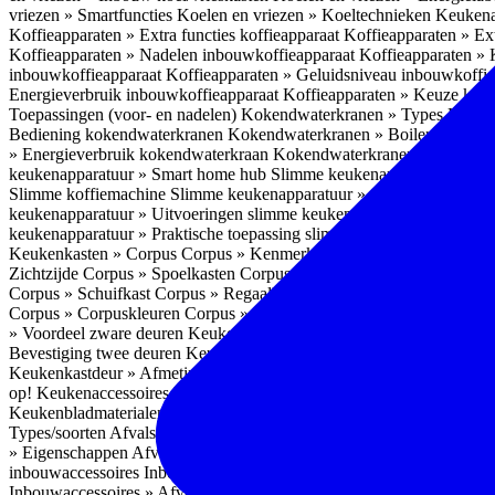
vriezen » Smartfuncties
Koelen en vriezen » Koeltechnieken
Keukena
Koffieapparaten » Extra functies koffieapparaat
Koffieapparaten » Ext
Koffieapparaten » Nadelen inbouwkoffieapparaat
Koffieapparaten »
inbouwkoffieapparaat
Koffieapparaten » Geluidsniveau inbouwkoffi
Energieverbruik inbouwkoffieapparaat
Koffieapparaten » Keuze koff
Toepassingen (voor- en nadelen)
Kokendwaterkranen » Types
Kokend
Bediening kokendwaterkranen
Kokendwaterkranen » Boilers koken
» Energieverbruik kokendwaterkraan
Kokendwaterkranen » Onderho
keukenapparatuur » Smart home hub
Slimme keukenapparatuur » Sl
Slimme koffiemachine
Slimme keukenapparatuur » Slimme stekker
S
keukenapparatuur » Uitvoeringen slimme keukenapparatuur
Slimme k
keukenapparatuur » Praktische toepassing slimme keukenapparatuur
Keukenkasten » Corpus
Corpus » Kenmerken
Corpus » Materiaal C
Zichtzijde
Corpus » Spoelkasten
Corpus » Soorten keukenkasten
Cor
Corpus » Schuifkast
Corpus » Regaalkast
Corpus » Afwijkend corpu
Corpus » Corpuskleuren
Corpus » Corpus in kleur
Corpus » Voordeel
» Voordeel zware deuren
Keukenkasten » Kastindeling
Keukenkaste
Bevestiging twee deuren
Keukenkastdeur » Vaatwasserdeur
Keukenka
Keukenkastdeur » Afmetingen
Keukenkastdeur » Hoogte front
Keuke
op!
Keukenaccessoires
Keukenaccessoires » Achterwanden
Achterwa
Keukenbladmaterialen als achterwand
Achterwanden » Hittebestendi
Types/soorten
Afvalsystemen » Installatie
Afvalsystemen » Inbouw i
» Eigenschappen
Afvalsystemen » Inhoud
Afvalsystemen » Energie
A
inbouwaccessoires
Inbouwaccessoires » Bestek- en ladeindelingen vo
Inbouwaccessoires » Afvalsystemen
Inbouwaccessoires » Inbouw korv