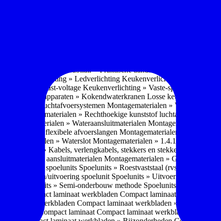
soires » Kast systemen
Inbouwaccessoires » Kast-inbouw-systemen
In
kkast systemen
Inbouwaccessoires » Hoekkast uittreksystemen
Inbouwa
naccessoires » Keukenkranen
Keukenkranen » Types/soorten
Keukenk
h kraan
Keukenkranen » Infrarood kraan
Keukenkranen » Extra functi
ater
Keukenkranen » Gekoeld water
Keukenkranen » Koolzuur toevo
iek (pvd)
Keukenkranen » Vorm Keukenkraan
Keukenkranen » Mont
Keukenmeubilair » Wat is keukenmeubilair?
Keukenmeubilair » Versch
trends 2026
Keukenmeubilair » Praktische aandachtspunten
Keukenmeu
ing
Keukenverlichting » Ledverlichting
Keukenverlichting » Installatie
verlichting » Vast-voltage
Keukenverlichting » Vaste-spanning
Keuken
n
Losse keukenapparaten » Kokendwaterkranen
Losse keukenapparaten 
aterialen » Luchtafvoersystemen
Montagematerialen » Verschillende
langen
Montagematerialen » Rechthoekige kunststof luchtafvoersystem
en
Montagematerialen » Wateraansluitmaterialen
Montagematerialen » Aa
» 1.2.1 Ronde flexibele afvoerslangen
Montagematerialen » Dempingsy
ontagematerialen » Waterslot
Montagematerialen » 1.4.1 Plasmafilter
M
gematerialen » Kabels, verlengkabels, stekkers en stekkerblokken
Mont
erialen » Gas aansluitmaterialen
Montagematerialen » Gasaansluitmat
s » Materialen spoelunits
Spoelunits » Roestvaststaal (rvs)
Spoelunits »
units » Design/uitvoering spoelunit
Spoelunits » Uitvoering
Spoelunits
ethode
Spoelunits » Semi-onderbouw methode
Spoelunits » Tussenbo
aden » Compact laminaat werkbladen
Compact laminaat werkbladen 
ct laminaat werkbladen
Compact laminaat werkbladen » Nanotech ma
 Uitstraling Compact laminaat
Compact laminaat werkbladen » Mogel
bladen
Compact laminaat werkbladen » Bijzonderheden Compact lami