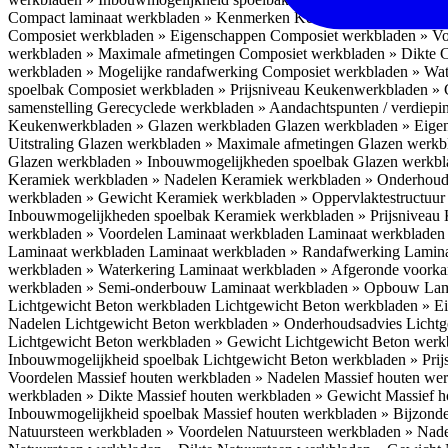
Compact laminaat werkbladen » Kenmerken
Keukenwerkbladen » C
Composiet werkbladen » Eigenschappen
Composiet werkbladen » V
werkbladen » Maximale afmetingen
Composiet werkbladen » Dikte
C
werkbladen » Mogelijke randafwerking
Composiet werkbladen » Wat
spoelbak
Composiet werkbladen » Prijsniveau
Keukenwerkbladen » 
samenstelling
Gerecyclede werkbladen » Aandachtspunten / verdiep
Keukenwerkbladen » Glazen werkbladen
Glazen werkbladen » Eig
Uitstraling
Glazen werkbladen » Maximale afmetingen
Glazen werkb
Glazen werkbladen » Inbouwmogelijkheden spoelbak
Glazen werkbl
Keramiek werkbladen » Nadelen
Keramiek werkbladen » Onderhoud
werkbladen » Gewicht
Keramiek werkbladen » Oppervlaktestructuu
Inbouwmogelijkheden spoelbak
Keramiek werkbladen » Prijsniveau
werkbladen » Voordelen Laminaat werkbladen
Laminaat werkbladen
Laminaat werkbladen
Laminaat werkbladen » Randafwerking
Lamina
werkbladen » Waterkering
Laminaat werkbladen » Afgeronde voork
werkbladen » Semi-onderbouw
Laminaat werkbladen » Opbouw
Lam
Lichtgewicht Beton werkbladen
Lichtgewicht Beton werkbladen » 
Nadelen
Lichtgewicht Beton werkbladen » Onderhoudsadvies
Lichtg
Lichtgewicht Beton werkbladen » Gewicht
Lichtgewicht Beton werk
Inbouwmogelijkheid spoelbak
Lichtgewicht Beton werkbladen » Pri
Voordelen
Massief houten werkbladen » Nadelen
Massief houten we
werkbladen » Dikte
Massief houten werkbladen » Gewicht
Massief h
Inbouwmogelijkheid spoelbak
Massief houten werkbladen » Bijzond
Natuursteen werkbladen » Voordelen
Natuursteen werkbladen » Nad