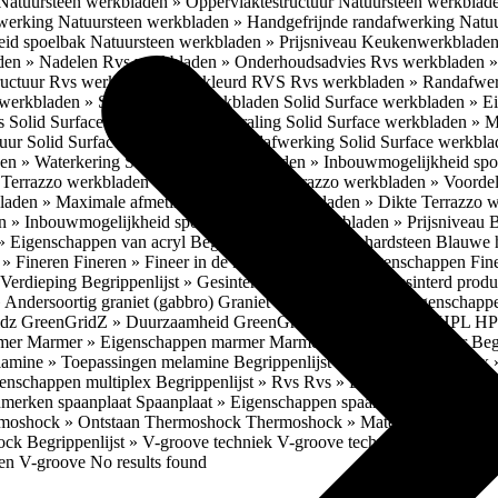
Natuursteen werkbladen » Oppervlaktestructuur
Natuursteen werkblad
fwerking
Natuursteen werkbladen » Handgefrijnde randafwerking
Natuu
eid spoelbak
Natuursteen werkbladen » Prijsniveau
Keukenwerkbladen
den » Nadelen
Rvs werkbladen » Onderhoudsadvies
Rvs werkbladen » 
ructuur
Rvs werkbladen » Gekleurd RVS
Rvs werkbladen » Randafwe
erkbladen » Solid Surface werkbladen
Solid Surface werkbladen » 
es
Solid Surface werkbladen » Uitstraling
Solid Surface werkbladen » 
tuur
Solid Surface werkbladen » Randafwerking
Solid Surface werkbl
den » Waterkering
Solid Surface werkbladen » Inbouwmogelijkheid sp
n
Terrazzo werkbladen » Eigenschappen
Terrazzo werkbladen » Voorde
bladen » Maximale afmetingen
Terrazzo werkbladen » Dikte
Terrazzo 
n » Inbouwmogelijkheid spoelbak
Terrazzo werkbladen » Prijsniveau
B
» Eigenschappen van acryl
Begrippenlijst » Blauwe hardsteen
Blauwe 
t » Fineren
Fineren » Fineer in de keuken
Fineren » Eigenschappen Fin
 Verdieping
Begrippenlijst » Gesinterd productieproces
Gesinterd produ
» Andersoortig graniet (gabbro)
Graniet » Gneis
Graniet » Eigenschapp
idz
GreenGridZ » Duurzaamheid GreenGridz
Begrippenlijst » HPL
HP
rmer
Marmer » Eigenschappen marmer
Marmer » Productie marmer
Beg
amine » Toepassingen melamine
Begrippenlijst » Multiplex
Multiplex 
genschappen multiplex
Begrippenlijst » Rvs
Rvs » Eigenschappen RV
nmerken spaanplaat
Spaanplaat » Eigenschappen spaanplaat
Spaanplaat
moshock » Ontstaan Thermoshock
Thermoshock » Materialen & gevoe
hock
Begrippenlijst » V-groove techniek
V-groove techniek » Toepasbar
ten V-groove
No results found