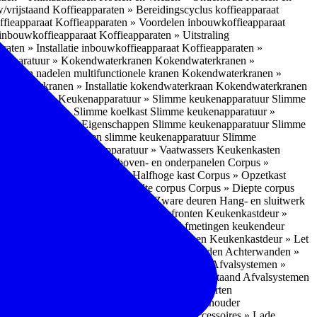
w/vrijstaand
Koffieapparaten » Bereidingscyclus koffieapparaat
ffieapparaat
Koffieapparaten » Voordelen inbouwkoffieapparaat
 inbouwkoffieapparaat
Koffieapparaten » Uitstraling
raten » Installatie inbouwkoffieapparaat
Koffieapparaten »
apparatuur » Kokendwaterkranen
Kokendwaterkranen »
or- en nadelen multifunctionele kranen
Kokendwaterkranen »
endwaterkranen » Installatie kokendwaterkraan
Kokendwaterkranen
tuur » Ovens
Keukenapparatuur » Slimme keukenapparatuur
Slimme
kenapparatuur » Slimme koelkast
Slimme keukenapparatuur »
ukenapparatuur » Eigenschappen Slimme keukenapparatuur
Slimme
napparatuur » Nadelen slimme keukenapparatuur
Slimme
ukenapparatuur
Keukenapparatuur » Vaatwassers
Keukenkasten
n
Corpus » Buitenkant zij-, boven- en onderpanelen
Corpus »
Corpus » Hoge kast
Corpus » Halfhoge kast
Corpus » Opzetkast
» Hoogte corpus
Corpus » Breedte corpus
Corpus » Diepte corpus
rk » Nadelen
Hang- en sluitwerk » Zware deuren
Hang- en sluitwerk
eukenkastdeur » Soorten deur- en ladefronten
Keukenkastdeur »
ur » Glijbevestiging
Keukenkastdeur » Afmetingen keukendeur
eur » Maatwerk
Keukenkastdeur » Deurgrepen
Keukenkastdeur » Let
terwanden
Achterwanden » Nadelen achterwanden
Achterwanden »
itstraling
Keukenaccessoires » Afvalsystemen
Afvalsystemen »
 » Inbouw in de spoelunit
Afvalsystemen » Vrijstaand
Afvalsystemen
s » Inbouwaccessoires
Inbouwaccessoires » Soorten
ade indelingen
Inbouwaccessoires » Handdoekhouder
nbouwaccessoires » Fire Safety Kit
Inbouwaccessoires » Lade