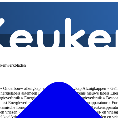
kenwerkbladen
» Onderbouw afzuigkap, vrijhangende afzuigkap
Afzuigkappen » Geïn
Energielabels algemeen
Energieverbruik » Betekenis nieuwe labels
Ener
gieverbruik » Energieverbruik in de praktijk
Energieverbruik » Bespaa
 test
Energieverbruik » 1
Energieverbruik » 5
Keukenapparatuur » Fo
eramische fornuizen
Keukenapparatuur » Inbouwlades
Keukenapparatu
en vriezen » Nismaten
Koelen en vriezen » Vrijstaande koel- en vries
el koel/vrieskasten
Koelen en vriezen » LED-verlichting
Koelen en vri