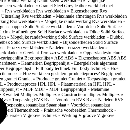
en » Randafwerking
Natuursteen werkbladen » Mogelijke
rsteen werkbladen » Graniet Steel Grey leather werkblad met
 » Rvs werkbladen
Rvs werkbladen » Eigenschappen
Rvs
Uitstraling
Rvs werkbladen » Maximale afmetingen
Rvs werkbladen
rking
Rvs werkbladen » Mogelijke randafwerking
Rvs werkbladen »
Eigenschappen
Solid Surface werkbladen » Voordelen
Solid Surface
Maximale afmetingen
Solid Surface werkbladen » Dikte
Solid Surface
aden » Mogelijke randafwerking
Solid Surface werkbladen » Dubbel
oelbak
Solid Surface werkbladen » Bijzonderheden
Solid Surface
len
Terrazzo werkbladen » Nadelen
Terrazzo werkbladen »
werkbladen » Gewicht
Terrazzo werkbladen » Oppervlaktestructuur
egrippenlijst
Begrippenlijst » ABS
ABS » Eigenschappen ABS
ABS
hardsteen » Kenmerken
Begrippenlijst » Energielabels algemeen
eer
Begrippenlijst » Full-body techniek
Full-body techniek » Hoe
ctieproces » Hoe werkt een gesinterd productieproces?
Begrippenlijst
en graniet
Graniet » Productie graniet
Graniet » Toepassingen graniet
L » Productieproces HPL
HPL » Plaatmateriaal en HPL
HPL »
rippenlijst » MDF
MDF » MDF
Begrippenlijst » Melamine
» Kwaliteit Multiplex
Multiplex » Constructie-multiplex
Multiplex »
S
Rvs » Toepassing RVS
Rvs » Voordelen RVS
Rvs » Nadelen RVS
 » Toepassing spaanplaat
Spaanplaat » Voordelen spaanplaat
ligheid
Thermoshock » Praktische voorbeelden
Thermoshock »
e materialen
V-groove techniek » Werking V-groove
V-groove