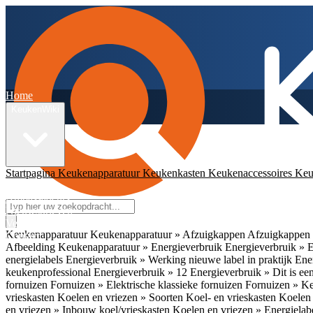
Home
KeukenWiki
Startpagina
Keukenapparatuur
Keukenkasten
Keukenaccessoires
Keu
App
Ambassadeurs
Nieuwsbrieven
Veelgestelde vragen
Keukenapparatuur
Keukenapparatuur » Afzuigkappen
Afzuigkappen 
Contact
Afbeelding
Keukenapparatuur » Energieverbruik
Energieverbruik » 
energielabels
Energieverbruik » Werking nieuwe label in praktijk
Ener
keukenprofessional
Energieverbruik » 12
Energieverbruik » Dit is een
fornuizen
Fornuizen » Elektrische klassieke fornuizen
Fornuizen » K
vrieskasten
Koelen en vriezen » Soorten Koel- en vrieskasten
Koelen 
en vriezen » Inbouw koel/vrieskasten
Koelen en vriezen » Energielab