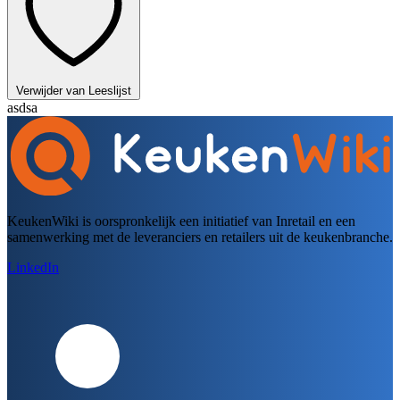
Verwijder van Leeslijst
asdsa
KeukenWiki is oorspronkelijk een initiatief van Inretail en een
samenwerking met de leveranciers en retailers uit de keukenbranche.
LinkedIn