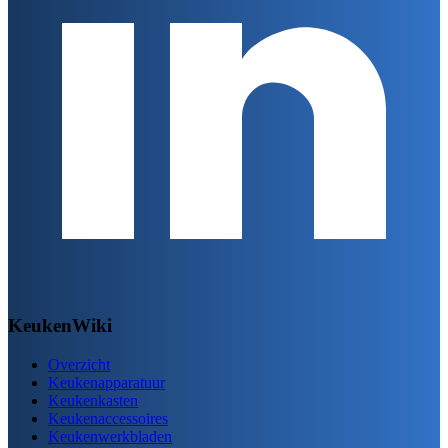
KeukenWiki
Overzicht
Keukenapparatuur
Keukenkasten
Keukenaccessoires
Keukenwerkbladen