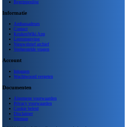
Begrippenlijst
Informatie
Ambassadeurs
Contact
KeukenWiki App
Leeromgeving
Nieuwsbrief archief
Veelgestelde vragen
Account
Inloggen
Wachtwoord vergeten
Documenten
Algemene voorwaarden
Privacy voorwaarden
Cookie beleid
Disclaimer
Sitemap