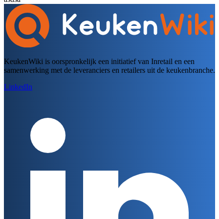
KeukenWiki is oorspronkelijk een initiatief van Inretail en een
samenwerking met de leveranciers en retailers uit de keukenbranche.
LinkedIn