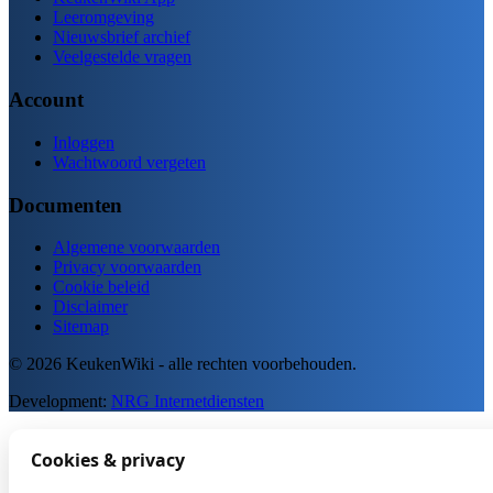
Leeromgeving
Nieuwsbrief archief
Veelgestelde vragen
Account
Inloggen
Wachtwoord vergeten
Documenten
Algemene voorwaarden
Privacy voorwaarden
Cookie beleid
Disclaimer
Sitemap
© 2026 KeukenWiki - alle rechten voorbehouden.
Development:
NRG Internetdiensten
Cookies & privacy