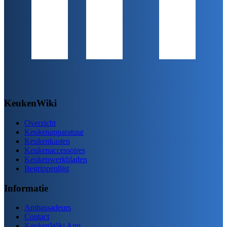
KeukenWiki
Overzicht
Keukenapparatuur
Keukenkasten
Keukenaccessoires
Keukenwerkbladen
Begrippenlijst
Informatie
Ambassadeurs
Contact
KeukenWiki App