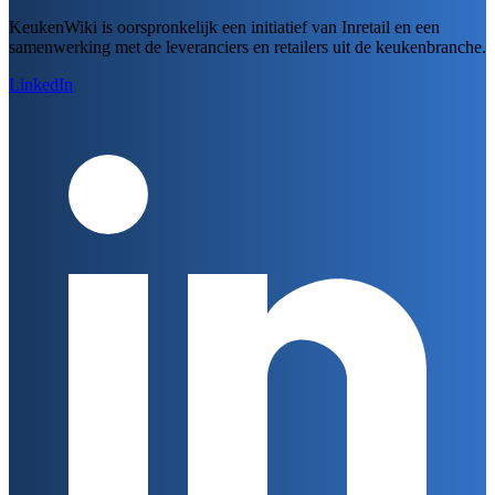
KeukenWiki is oorspronkelijk een initiatief van Inretail en een
samenwerking met de leveranciers en retailers uit de keukenbranche.
LinkedIn