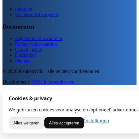
Inloggen
Wachtwoord vergeten
Documenten
Algemene voorwaarden
Privacy voorwaarden
Cookie beleid
Disclaimer
Sitemap
© 2026 KeukenWiki - alle rechten voorbehouden.
Development:
NRG Internetdiensten
Cookies & privacy
We gebruiken cookies voor analyse en (optioneel) advertenties.
Instellingen
Alles weigeren
Alles accepteren