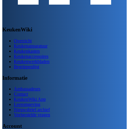
KeukenWiki
Overzicht
Keukenapparatuur
Keukenkasten
Keukenaccessoires
Keukenwerkbladen
Begrippenlijst
Informatie
Ambassadeurs
Contact
KeukenWiki App
Leeromgeving
Nieuwsbrief archief
Veelgestelde vragen
Account