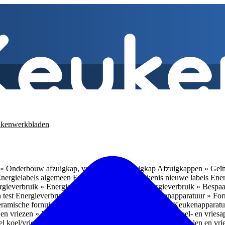
kenwerkbladen
» Onderbouw afzuigkap, vrijhangende afzuigkap
Afzuigkappen » Geïn
Energielabels algemeen
Energieverbruik » Betekenis nieuwe labels
Ener
gieverbruik » Energieverbruik in de praktijk
Energieverbruik » Bespaa
 test
Energieverbruik » 1
Energieverbruik » 5
Keukenapparatuur » Fo
eramische fornuizen
Keukenapparatuur » Inbouwlades
Keukenapparatu
en vriezen » Nismaten
Koelen en vriezen » Vrijstaande koel- en vries
el koel/vrieskasten
Koelen en vriezen » LED-verlichting
Koelen en vri