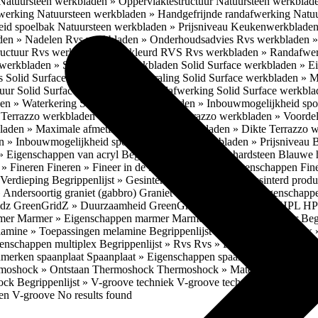
Natuursteen werkbladen » Oppervlaktestructuur
Natuursteen werkblad
fwerking
Natuursteen werkbladen » Handgefrijnde randafwerking
Natuu
eid spoelbak
Natuursteen werkbladen » Prijsniveau
Keukenwerkbladen
den » Nadelen
Rvs werkbladen » Onderhoudsadvies
Rvs werkbladen » 
ructuur
Rvs werkbladen » Gekleurd RVS
Rvs werkbladen » Randafwe
erkbladen » Solid Surface werkbladen
Solid Surface werkbladen » 
es
Solid Surface werkbladen » Uitstraling
Solid Surface werkbladen » 
tuur
Solid Surface werkbladen » Randafwerking
Solid Surface werkbl
den » Waterkering
Solid Surface werkbladen » Inbouwmogelijkheid sp
n
Terrazzo werkbladen » Eigenschappen
Terrazzo werkbladen » Voorde
bladen » Maximale afmetingen
Terrazzo werkbladen » Dikte
Terrazzo 
n » Inbouwmogelijkheid spoelbak
Terrazzo werkbladen » Prijsniveau
B
» Eigenschappen van acryl
Begrippenlijst » Blauwe hardsteen
Blauwe 
t » Fineren
Fineren » Fineer in de keuken
Fineren » Eigenschappen Fin
 Verdieping
Begrippenlijst » Gesinterd productieproces
Gesinterd produ
» Andersoortig graniet (gabbro)
Graniet » Gneis
Graniet » Eigenschapp
idz
GreenGridZ » Duurzaamheid GreenGridz
Begrippenlijst » HPL
HP
rmer
Marmer » Eigenschappen marmer
Marmer » Productie marmer
Beg
amine » Toepassingen melamine
Begrippenlijst » Multiplex
Multiplex 
genschappen multiplex
Begrippenlijst » Rvs
Rvs » Eigenschappen RV
nmerken spaanplaat
Spaanplaat » Eigenschappen spaanplaat
Spaanplaat
moshock » Ontstaan Thermoshock
Thermoshock » Materialen & gevoe
hock
Begrippenlijst » V-groove techniek
V-groove techniek » Toepasbar
ten V-groove
No results found