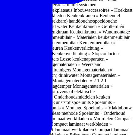
bouwaccessoires » Apothekerskast uittreksystemen
ccessoires » Hoekkast uittrekplateaus
Inbouwaccessoires » Hoekkast
ranen » Bedieningsmogelijkheden
Keukenkranen » Eenhendel
es
Keukenkranen » Met (uitrekbare) handdouche/spoeldouche
egen
Keukenkranen » Kokend water
Keukenkranen » Gefilterd én
age
Keukenkranen » Bladmengkraan
Keukenkranen » Wandmontage
illende meubeltypen
Keukenmeubilair » Materialen keukenmeubilair
bilair » Duurzaamheid keukenmeubilair
Keukenmeubilair »
Keukenverlichting » Lichtkleuren
Keukenverlichting »
verlichting » Dimbaarheid
Keukenverlichting » Stopcontacten
» Plintverwarming/plintheaters
Losse keukenapparaten »
 Luchtafvoersystemen
Montagematerialen » Weerstand
en
Montagematerialen » Luchtreinigers
Montagematerialen »
nsluitmateriaal voor (schoon) drinkwater
Montagematerialen »
steem van lades en deuren
Montagematerialen » 2.1.2.1
ontagematerialen » Waterslagdemper
Montagematerialen »
agematerialen » Kabels voor ovens of elektrische
erialen
Montagematerialen » Onderhoudsmiddelen keuken
 2.2 Kunststof
Spoelunits » Kunststof spoelunits
Spoelunits »
 » Montage spoelunit
Spoelunits » Montage
Spoelunits » Vlakinbouw
uw methode
Spoelunits » Rimless-methode
Spoelunits » Onderhoud
» Eigenschappen
Compact laminaat werkbladen » Voordelen Compact
ssief laminaat werkbladen
Compact laminaat werkbladen »
ijke randafwerking Compact laminaat werkbladen
Compact laminaat
naat
Compact laminaat werkbladen » Prijsniveau Compact laminaat