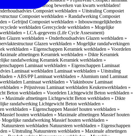
 bescherm je bij het droog bewerken van kwarts werkbladen!
nderhoudsadvies
Composiet werkbladen » Uitstraling
Composiet
estructuur
Composiet werkbladen » Randafwerking
Composiet
den » Gefrijnd
Composiet werkbladen » Inbouwmogelijkheden
recyclede werkbladen
Gerecyclede werkbladen » Mogelijke
werkbladen » LCA-gegevens (Life Cycle Assessment)
elen
Glazen werkbladen » Onderhoudsadvies
Glazen werkbladen »
ervlaktestructuur
Glazen werkbladen » Mogelijke randafwerkingen
ek werkbladen » Eigenschappen
Keramiek werkbladen » Voordelen
Maximale afmetingen
Keramiek werkbladen » Dikte
Keramiek
lijke randafwerking Keramiek
Keramiek werkbladen »
igenschappen
Laminaat werkbladen » Eigenschappen
Laminaat
dvies Laminaat werkbladen
Laminaat werkbladen » Uitstraling
kbladen » ABS/PP
Laminaat werkbladen » Alumium rand
Laminaat
 werkbladen
Laminaat werkbladen » Vlakinbouw
Laminaat
erkbladen » Prijsniveau Laminaat werkbladen
Keukenwerkbladen »
cht Beton werkbladen » Voordelen
Lichtgewicht Beton werkbladen »
n » Maximale afmetingen
Lichtgewicht Beton werkbladen » Dikte
lijke randafwerking
Lichtgewicht Beton werkbladen »
ten werkbladen » Eigenschappen
Massief houten werkbladen »
Massief houten werkbladen » Maximale afmetingen
Massief houten
» Mogelijke randafwerking
Massief houten werkbladen »
 Natuursteen werkbladen
Natuursteen werkbladen » Eigenschappen
den » Uitstraling
Natuursteen werkbladen » Maximale afmetingen