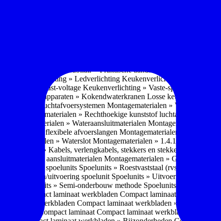
soires » Kast systemen
Inbouwaccessoires » Kast-inbouw-systemen
In
kkast systemen
Inbouwaccessoires » Hoekkast uittreksystemen
Inbouwa
naccessoires » Keukenkranen
Keukenkranen » Types/soorten
Keukenk
h kraan
Keukenkranen » Infrarood kraan
Keukenkranen » Extra functi
ater
Keukenkranen » Gekoeld water
Keukenkranen » Koolzuur toevo
iek (pvd)
Keukenkranen » Vorm Keukenkraan
Keukenkranen » Mont
Keukenmeubilair » Wat is keukenmeubilair?
Keukenmeubilair » Versch
trends 2026
Keukenmeubilair » Praktische aandachtspunten
Keukenmeu
ing
Keukenverlichting » Ledverlichting
Keukenverlichting » Installatie
verlichting » Vast-voltage
Keukenverlichting » Vaste-spanning
Keuken
n
Losse keukenapparaten » Kokendwaterkranen
Losse keukenapparaten 
aterialen » Luchtafvoersystemen
Montagematerialen » Verschillende
langen
Montagematerialen » Rechthoekige kunststof luchtafvoersystem
en
Montagematerialen » Wateraansluitmaterialen
Montagematerialen » Aa
» 1.2.1 Ronde flexibele afvoerslangen
Montagematerialen » Dempingsy
ontagematerialen » Waterslot
Montagematerialen » 1.4.1 Plasmafilter
M
gematerialen » Kabels, verlengkabels, stekkers en stekkerblokken
Mont
erialen » Gas aansluitmaterialen
Montagematerialen » Gasaansluitmat
s » Materialen spoelunits
Spoelunits » Roestvaststaal (rvs)
Spoelunits »
units » Design/uitvoering spoelunit
Spoelunits » Uitvoering
Spoelunits
ethode
Spoelunits » Semi-onderbouw methode
Spoelunits » Tussenbo
aden » Compact laminaat werkbladen
Compact laminaat werkbladen 
ct laminaat werkbladen
Compact laminaat werkbladen » Nanotech ma
 Uitstraling Compact laminaat
Compact laminaat werkbladen » Mogel
bladen
Compact laminaat werkbladen » Bijzonderheden Compact lami