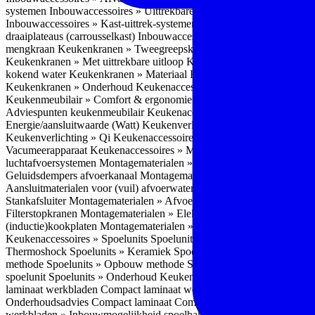
systemen
Inbouwaccessoires » Uittrekbare ladesystemen
Inbouwacces
Inbouwaccessoires » Kast-uittrek-systemen
Inbouwaccessoires » Hoe
draaiplateaus (carrousselkast)
Inbouwaccessoires » Onderhoud
Keuke
mengkraan
Keukenkranen » Tweegreepskraan
Keukenkranen » Touc
Keukenkranen » Met uittrekbare uitloop
Keukenkranen » Gefilterd w
kokend water
Keukenkranen » Materiaal
Keukenkranen » Pvd Techn
Keukenkranen » Onderhoud
Keukenaccessoires » Keukenmeubilair
Keukenmeubilair » Comfort & ergonomie
Keukenmeubilair » Design
Adviespunten keukenmeubilair
Keukenaccessoires » Keukenverlicht
Energie/aansluitwaarde (Watt)
Keukenverlichting » Leddriver
Keuken
Keukenverlichting » Qi
Keukenaccessoires » Losse keukenapparate
Vacumeerapparaat
Keukenaccessoires » Montagematerialen
Montagem
luchtafvoersystemen
Montagematerialen » Flexibele (ronde) afvoers
Geluidsdempers afvoerkanaal
Montagematerialen » Aansluitmaterial
Aansluitmaterialen voor (vuil) afvoerwater sifons
Montagematerialen 
Stankafsluiter
Montagematerialen » Afvoerpluggen t.b.v. spoelunits
M
Filterstopkranen
Montagematerialen » Elektra aansluitmateriaal
Monta
(inductie)kookplaten
Montagematerialen » Combiregelaar
Montagemat
Keukenaccessoires » Spoelunits
Spoelunits » Types/soorten
Spoelunit
Thermoshock
Spoelunits » Keramiek
Spoelunits » Tegelbakken
Spoel
methode
Spoelunits » Opbouw methode
Spoelunits » Onderbouw m
spoelunit
Spoelunits » Onderhoud
Keukenwerkbladen
Keukenwerkbl
laminaat werkbladen
Compact laminaat werkbladen » Nadelen Compa
Onderhoudsadvies Compact laminaat
Compact laminaat werkbladen »
werkbladen » Inbouwmogelijkheid spoelbak Compact laminaat werk