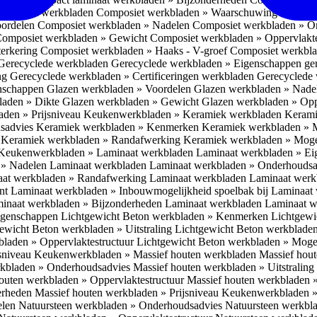
omposiet werkbladen
Composiet werkbladen » Waarschuwing Monteurs:
oordelen
Composiet werkbladen » Nadelen
Composiet werkbladen » O
omposiet werkbladen » Gewicht
Composiet werkbladen » Oppervlakt
erkering
Composiet werkbladen » Haaks - V-groef
Composiet werkbla
Gerecyclede werkbladen
Gerecyclede werkbladen » Eigenschappen ge
ing
Gerecyclede werkbladen » Certificeringen werkbladen
Gerecyclede 
enschappen
Glazen werkbladen » Voordelen
Glazen werkbladen » Nad
laden » Dikte
Glazen werkbladen » Gewicht
Glazen werkbladen » Opp
aden » Prijsniveau
Keukenwerkbladen » Keramiek werkbladen
Kerami
sadvies
Keramiek werkbladen » Kenmerken
Keramiek werkbladen » 
r
Keramiek werkbladen » Randafwerking
Keramiek werkbladen » Moge
Keukenwerkbladen » Laminaat werkbladen
Laminaat werkbladen » E
 » Nadelen Laminaat werkbladen
Laminaat werkbladen » Onderhoudsa
at werkbladen » Randafwerking Laminaat werkbladen
Laminaat wer
ant
Laminaat werkbladen » Inbouwmogelijkheid spoelbak bij Laminaat
inaat werkbladen » Bijzonderheden Laminaat werkbladen
Laminaat w
Eigenschappen
Lichtgewicht Beton werkbladen » Kenmerken
Lichtgewi
ewicht Beton werkbladen » Uitstraling
Lichtgewicht Beton werkblade
bladen » Oppervlaktestructuur
Lichtgewicht Beton werkbladen » Moge
jsniveau
Keukenwerkbladen » Massief houten werkbladen
Massief hou
rkbladen » Onderhoudsadvies
Massief houten werkbladen » Uitstraling
outen werkbladen » Oppervlaktestructuur
Massief houten werkbladen 
erheden
Massief houten werkbladen » Prijsniveau
Keukenwerkbladen »
elen
Natuursteen werkbladen » Onderhoudsadvies
Natuursteen werkbla