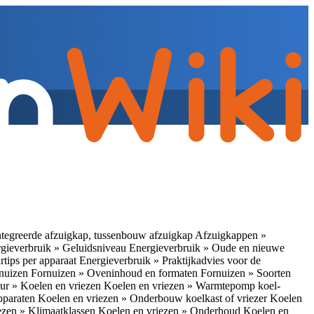
tegreerde afzuigkap, tussenbouw afzuigkap
Afzuigkappen »
gieverbruik » Geluidsniveau
Energieverbruik » Oude en nieuwe
rtips per apparaat
Energieverbruik » Praktijkadvies voor de
rnuizen
Fornuizen » Oveninhoud en formaten
Fornuizen » Soorten
ur » Koelen en vriezen
Koelen en vriezen » Warmtepomp koel-
apparaten
Koelen en vriezen » Onderbouw koelkast of vriezer
Koelen
ezen » Klimaatklassen
Koelen en vriezen » Onderhoud
Koelen en