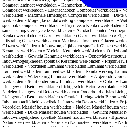
Compact laminaat werkbladen » Kenmerken
Keukenwerkbladen » C
Composiet werkbladen » Eigenschappen
Composiet werkbladen » V
werkbladen » Maximale afmetingen
Composiet werkbladen » Dikte
C
werkbladen » Mogelijke randafwerking
Composiet werkbladen » Wat
spoelbak
Composiet werkbladen » Prijsniveau
Keukenwerkbladen » 
samenstelling
Gerecyclede werkbladen » Aandachtspunten / verdiep
Keukenwerkbladen » Glazen werkbladen
Glazen werkbladen » Eig
Uitstraling
Glazen werkbladen » Maximale afmetingen
Glazen werkb
Glazen werkbladen » Inbouwmogelijkheden spoelbak
Glazen werkbl
Keramiek werkbladen » Nadelen
Keramiek werkbladen » Onderhoud
werkbladen » Gewicht
Keramiek werkbladen » Oppervlaktestructuu
Inbouwmogelijkheden spoelbak
Keramiek werkbladen » Prijsniveau
werkbladen » Voordelen Laminaat werkbladen
Laminaat werkbladen
Laminaat werkbladen
Laminaat werkbladen » Randafwerking
Lamina
werkbladen » Waterkering
Laminaat werkbladen » Afgeronde voork
werkbladen » Semi-onderbouw
Laminaat werkbladen » Opbouw
Lam
Lichtgewicht Beton werkbladen
Lichtgewicht Beton werkbladen » 
Nadelen
Lichtgewicht Beton werkbladen » Onderhoudsadvies
Lichtg
Lichtgewicht Beton werkbladen » Gewicht
Lichtgewicht Beton werk
Inbouwmogelijkheid spoelbak
Lichtgewicht Beton werkbladen » Pri
Voordelen
Massief houten werkbladen » Nadelen
Massief houten we
werkbladen » Dikte
Massief houten werkbladen » Gewicht
Massief h
Inbouwmogelijkheid spoelbak
Massief houten werkbladen » Bijzond
Natuursteen werkbladen » Voordelen
Natuursteen werkbladen » Nad