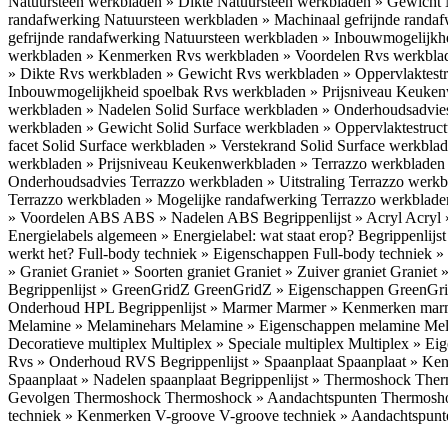
Natuursteen werkbladen » Dikte
Natuursteen werkbladen » Gewicht
randafwerking
Natuursteen werkbladen » Machinaal gefrijnde randa
gefrijnde randafwerking
Natuursteen werkbladen » Inbouwmogelijkh
werkbladen » Kenmerken
Rvs werkbladen » Voordelen
Rvs werkbla
» Dikte
Rvs werkbladen » Gewicht
Rvs werkbladen » Oppervlaktest
Inbouwmogelijkheid spoelbak
Rvs werkbladen » Prijsniveau
Keukenw
werkbladen » Nadelen
Solid Surface werkbladen » Onderhoudsadvi
werkbladen » Gewicht
Solid Surface werkbladen » Oppervlaktestruc
facet
Solid Surface werkbladen » Verstekrand
Solid Surface werkbla
werkbladen » Prijsniveau
Keukenwerkbladen » Terrazzo werkblade
Onderhoudsadvies
Terrazzo werkbladen » Uitstraling
Terrazzo werk
Terrazzo werkbladen » Mogelijke randafwerking
Terrazzo werkblade
» Voordelen ABS
ABS » Nadelen ABS
Begrippenlijst » Acryl
Acryl 
Energielabels algemeen » Energielabel: wat staat erop?
Begrippenlijs
werkt het?
Full-body techniek » Eigenschappen
Full-body techniek »
» Graniet
Graniet » Soorten graniet
Graniet » Zuiver graniet
Graniet 
Begrippenlijst » GreenGridZ
GreenGridZ » Eigenschappen GreenGr
Onderhoud HPL
Begrippenlijst » Marmer
Marmer » Kenmerken ma
Melamine » Melaminehars
Melamine » Eigenschappen melamine
Mel
Decoratieve multiplex
Multiplex » Speciale multiplex
Multiplex » Ei
Rvs » Onderhoud RVS
Begrippenlijst » Spaanplaat
Spaanplaat » Ke
Spaanplaat » Nadelen spaanplaat
Begrippenlijst » Thermoshock
Ther
Gevolgen Thermoshock
Thermoshock » Aandachtspunten Thermos
techniek » Kenmerken V-groove
V-groove techniek » Aandachtspun
Inloggen