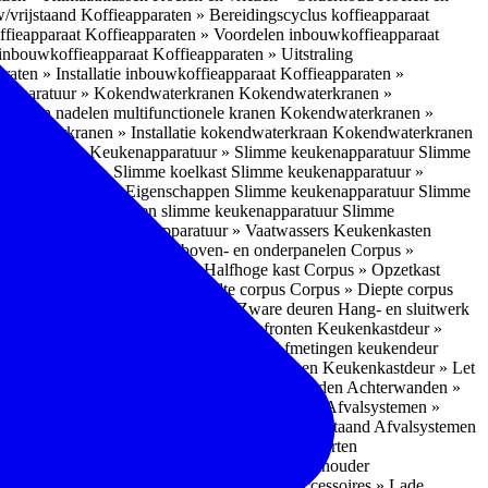
w/vrijstaand
Koffieapparaten » Bereidingscyclus koffieapparaat
ffieapparaat
Koffieapparaten » Voordelen inbouwkoffieapparaat
 inbouwkoffieapparaat
Koffieapparaten » Uitstraling
raten » Installatie inbouwkoffieapparaat
Koffieapparaten »
apparatuur » Kokendwaterkranen
Kokendwaterkranen »
or- en nadelen multifunctionele kranen
Kokendwaterkranen »
endwaterkranen » Installatie kokendwaterkraan
Kokendwaterkranen
tuur » Ovens
Keukenapparatuur » Slimme keukenapparatuur
Slimme
kenapparatuur » Slimme koelkast
Slimme keukenapparatuur »
ukenapparatuur » Eigenschappen Slimme keukenapparatuur
Slimme
napparatuur » Nadelen slimme keukenapparatuur
Slimme
ukenapparatuur
Keukenapparatuur » Vaatwassers
Keukenkasten
n
Corpus » Buitenkant zij-, boven- en onderpanelen
Corpus »
Corpus » Hoge kast
Corpus » Halfhoge kast
Corpus » Opzetkast
» Hoogte corpus
Corpus » Breedte corpus
Corpus » Diepte corpus
rk » Nadelen
Hang- en sluitwerk » Zware deuren
Hang- en sluitwerk
eukenkastdeur » Soorten deur- en ladefronten
Keukenkastdeur »
ur » Glijbevestiging
Keukenkastdeur » Afmetingen keukendeur
eur » Maatwerk
Keukenkastdeur » Deurgrepen
Keukenkastdeur » Let
terwanden
Achterwanden » Nadelen achterwanden
Achterwanden »
itstraling
Keukenaccessoires » Afvalsystemen
Afvalsystemen »
 » Inbouw in de spoelunit
Afvalsystemen » Vrijstaand
Afvalsystemen
s » Inbouwaccessoires
Inbouwaccessoires » Soorten
ade indelingen
Inbouwaccessoires » Handdoekhouder
nbouwaccessoires » Fire Safety Kit
Inbouwaccessoires » Lade