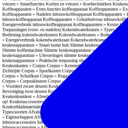
vriezen » Smartfuncties
Koelen en vriezen » Koeltechnieken
Keukena
Koffieapparaten » Extra functies koffieapparaat
Koffieapparaten » Ext
Koffieapparaten » Nadelen inbouwkoffieapparaat
Koffieapparaten »
inbouwkoffieapparaat
Koffieapparaten » Geluidsniveau inbouwkoffi
Energieverbruik inbouwkoffieapparaat
Koffieapparaten » Keuze koff
Toepassingen (voor- en nadelen)
Kokendwaterkranen » Types
Kokend
Bediening kokendwaterkranen
Kokendwaterkranen » Boilers koken
» Energieverbruik kokendwaterkraan
Kokendwaterkranen » Onderho
keukenapparatuur » Smart home hub
Slimme keukenapparatuur » Sl
Slimme koffiemachine
Slimme keukenapparatuur » Slimme stekker
S
keukenapparatuur » Uitvoeringen slimme keukenapparatuur
Slimme k
keukenapparatuur » Praktische toepassing slimme keukenapparatuur
Keukenkasten » Corpus
Corpus » Kenmerken
Corpus » Materiaal C
Zichtzijde
Corpus » Spoelkasten
Corpus » Soorten keukenkasten
Cor
Corpus » Schuifkast
Corpus » Regaalkast
Corpus » Afwijkend corpu
Corpus » Corpuskleuren
Corpus » Corpus in kleur
Corpus » Voordeel
» Voordeel zware deuren
Keukenkasten » Kastindeling
Keukenkaste
Bevestiging twee deuren
Keukenkastdeur » Vaatwasserdeur
Keukenka
Keukenkastdeur » Afmetingen
Keukenkastdeur » Hoogte front
Keuke
op!
Keukenaccessoires
Keukenaccessoires » Achterwanden
Achterwa
Keukenbladmaterialen als achterwand
Achterwanden » Hittebestendi
Types/soorten
Afvalsystemen » Installatie
Afvalsystemen » Inbouw i
» Eigenschappen
Afvalsystemen » Inhoud
Afvalsystemen » Energie
A
inbouwaccessoires
Inbouwaccessoires » Bestek- en ladeindelingen vo
Inbouwaccessoires » Afvalsystemen
Inbouwaccessoires » Inbouw korv