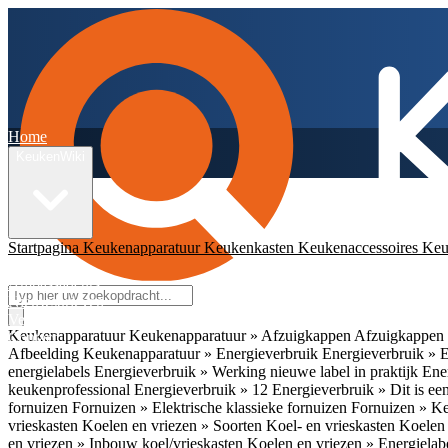
Home
KeukenWiki
Startpagina
Keukenapparatuur
Keukenkasten
Keukenaccessoires
Keu
App
Ambassadeurs
Nieuwsbrieven
Veelgestelde vragen
Keukenapparatuur
Keukenapparatuur » Afzuigkappen
Afzuigkappen 
Contact
Afbeelding
Keukenapparatuur » Energieverbruik
Energieverbruik » 
energielabels
Energieverbruik » Werking nieuwe label in praktijk
Ener
keukenprofessional
Energieverbruik » 12
Energieverbruik » Dit is een
fornuizen
Fornuizen » Elektrische klassieke fornuizen
Fornuizen » K
vrieskasten
Koelen en vriezen » Soorten Koel- en vrieskasten
Koelen 
en vriezen » Inbouw koel/vrieskasten
Koelen en vriezen » Energielab