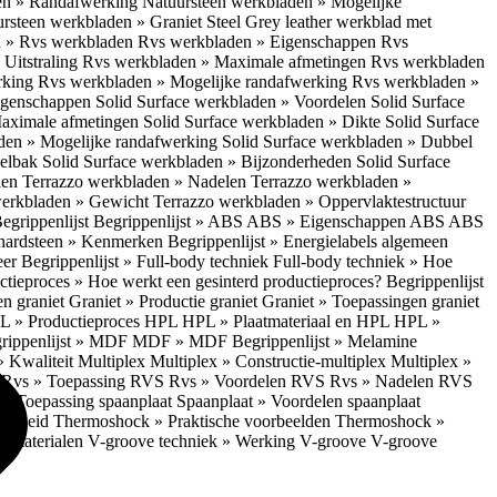
en » Randafwerking
Natuursteen werkbladen » Mogelijke
rsteen werkbladen » Graniet Steel Grey leather werkblad met
 » Rvs werkbladen
Rvs werkbladen » Eigenschappen
Rvs
Uitstraling
Rvs werkbladen » Maximale afmetingen
Rvs werkbladen
rking
Rvs werkbladen » Mogelijke randafwerking
Rvs werkbladen »
Eigenschappen
Solid Surface werkbladen » Voordelen
Solid Surface
Maximale afmetingen
Solid Surface werkbladen » Dikte
Solid Surface
aden » Mogelijke randafwerking
Solid Surface werkbladen » Dubbel
oelbak
Solid Surface werkbladen » Bijzonderheden
Solid Surface
len
Terrazzo werkbladen » Nadelen
Terrazzo werkbladen »
werkbladen » Gewicht
Terrazzo werkbladen » Oppervlaktestructuur
egrippenlijst
Begrippenlijst » ABS
ABS » Eigenschappen ABS
ABS
hardsteen » Kenmerken
Begrippenlijst » Energielabels algemeen
eer
Begrippenlijst » Full-body techniek
Full-body techniek » Hoe
ctieproces » Hoe werkt een gesinterd productieproces?
Begrippenlijst
en graniet
Graniet » Productie graniet
Graniet » Toepassingen graniet
L » Productieproces HPL
HPL » Plaatmateriaal en HPL
HPL »
rippenlijst » MDF
MDF » MDF
Begrippenlijst » Melamine
» Kwaliteit Multiplex
Multiplex » Constructie-multiplex
Multiplex »
S
Rvs » Toepassing RVS
Rvs » Voordelen RVS
Rvs » Nadelen RVS
 » Toepassing spaanplaat
Spaanplaat » Voordelen spaanplaat
ligheid
Thermoshock » Praktische voorbeelden
Thermoshock »
e materialen
V-groove techniek » Werking V-groove
V-groove