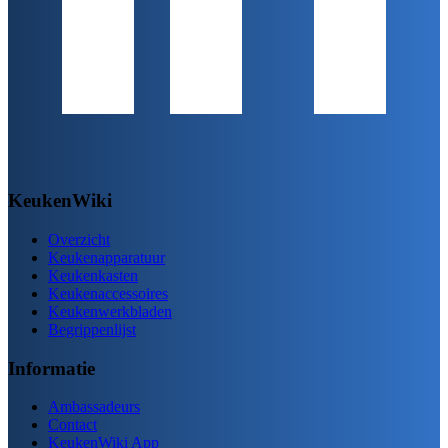
KeukenWiki
Overzicht
Keukenapparatuur
Keukenkasten
Keukenaccessoires
Keukenwerkbladen
Begrippenlijst
Informatie
Ambassadeurs
Contact
KeukenWiki App