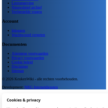
Leeromgeving
Nieuwsbrief archief
Veelgestelde vragen
Account
Inloggen
Wachtwoord vergeten
Documenten
Algemene voorwaarden
Privacy voorwaarden
Cookie beleid
Disclaimer
Sitemap
© 2026 KeukenWiki - alle rechten voorbehouden.
Development:
NRG Internetdiensten
Cookies & privacy