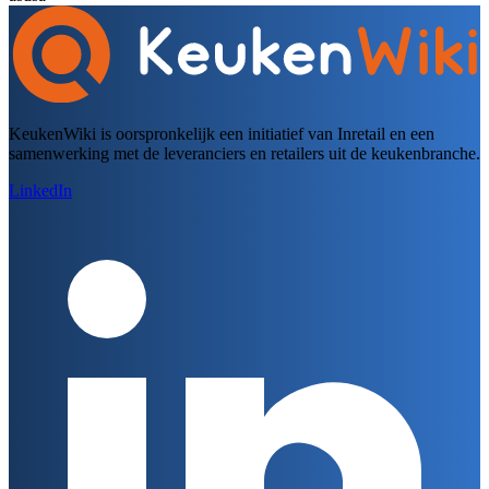
KeukenWiki is oorspronkelijk een initiatief van Inretail en een
samenwerking met de leveranciers en retailers uit de keukenbranche.
LinkedIn