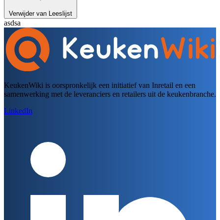
Verwijder van Leeslijst
asdsa
KeukenWiki is oorspronkelijk een initiatief van Inretail en een
samenwerking met de leveranciers en retailers uit de keukenbranche.
LinkedIn