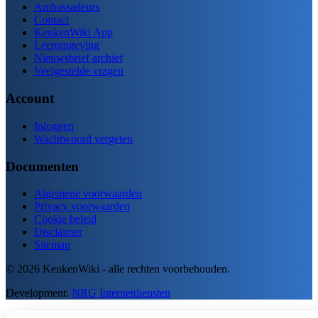
Ambassadeurs
Contact
KeukenWiki App
Leeromgeving
Nieuwsbrief archief
Veelgestelde vragen
Account
Inloggen
Wachtwoord vergeten
Documenten
Algemene voorwaarden
Privacy voorwaarden
Cookie beleid
Disclaimer
Sitemap
© 2026 KeukenWiki - alle rechten voorbehouden.
Development:
NRG Internetdiensten