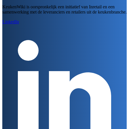
KeukenWiki is oorspronkelijk een initiatief van Inretail en een
samenwerking met de leveranciers en retailers uit de keukenbranche.
LinkedIn