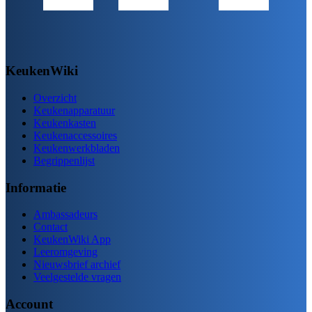
KeukenWiki
Overzicht
Keukenapparatuur
Keukenkasten
Keukenaccessoires
Keukenwerkbladen
Begrippenlijst
Informatie
Ambassadeurs
Contact
KeukenWiki App
Leeromgeving
Nieuwsbrief archief
Veelgestelde vragen
Account