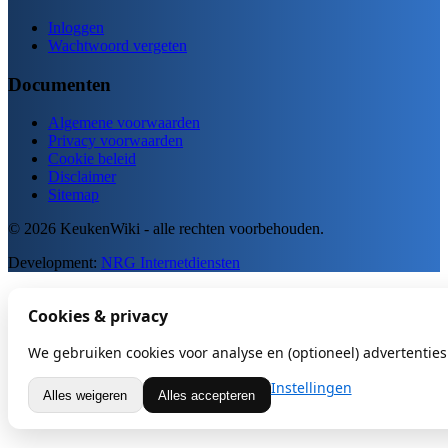
Inloggen
Wachtwoord vergeten
Documenten
Algemene voorwaarden
Privacy voorwaarden
Cookie beleid
Disclaimer
Sitemap
© 2026 KeukenWiki - alle rechten voorbehouden.
Development:
NRG Internetdiensten
Cookies & privacy
We gebruiken cookies voor analyse en (optioneel) advertenties.
Instellingen
Alles weigeren
Alles accepteren