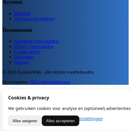
Account
Inloggen
Wachtwoord vergeten
Documenten
Algemene voorwaarden
Privacy voorwaarden
Cookie beleid
Disclaimer
Sitemap
© 2026 KeukenWiki - alle rechten voorbehouden.
Development:
NRG Internetdiensten
Cookies & privacy
We gebruiken cookies voor analyse en (optioneel) advertenties.
Instellingen
Alles weigeren
Alles accepteren