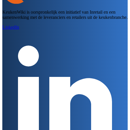
KeukenWiki is oorspronkelijk een initiatief van Inretail en een
samenwerking met de leveranciers en retailers uit de keukenbranche.
LinkedIn