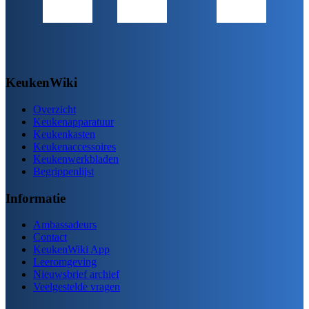
KeukenWiki
Overzicht
Keukenapparatuur
Keukenkasten
Keukenaccessoires
Keukenwerkbladen
Begrippenlijst
Informatie
Ambassadeurs
Contact
KeukenWiki App
Leeromgeving
Nieuwsbrief archief
Veelgestelde vragen